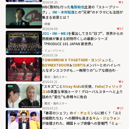
2026.04.20
2
WBC取材も行った
亀梨和也
主演の「ストーブリー
グ」、
INI・木村柾哉
との"兄弟"のドラマにも注目が
集まる背景とは？
俳優
2026.04.06
57
JO1
・
INI
・
ME:I
を輩出してきた"日プ"、世界からの
熱視線が集まる初物尽くしの最新シリーズ
「PRODUCE 101 JAPAN 新世界」
ミュージシャン
2026.03.26
TOMORROW X TOGETHER・ヨンジュン
と、
BOYNEXTDOOR
＆
CORTIS
メンバーとのハイレベ
ルなダンスコラボも...一晩限りの"レアな顔合わ
せ"が熱狂を呼んだ「2025 MBC歌謡大祭典」
韓流・海外スター
2026.03.21
3
"スキズ"こと
Stray Kids
の天使、
Felix(フィリック
ス)
の貴重な単独トーク！グローバルスターへと上り
詰めた"変化"も赤裸々に告白
韓流・海外スター
2026.03.15
27
Stray Kidsの天
「暴君のシェフ」の
イ・チェミン
らに続く？「ユミ
使、
Felix(フィリ
の細胞たち3」への期待も高まる
キム・ジェウォン
が抜擢された、韓国トップ俳優への登竜門「ミュー
ックス)
の貴重な
ジックバンク」の歴代MC