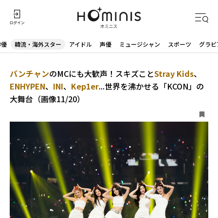
俳優
韓流・海外スター
アイドル
声優
ミュージシャン
スポーツ
グラビ
バンチャン
のMCにも大歓声！スキズこと
Stray Kids
、
ENHYPEN
、
INI
、
Kep1er
...世界を沸かせる「KCON」の
大舞台（画像11/20）