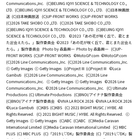
Communications.,Inc.
(C)BEIJING IQIYI SCIENCE & TECHNOLOGY CO.,
LTD.
(C)BEIJING IQIYI SCIENCE & TECHNOLOGY CO., LTD.
(C)日本映画放
送
(C)日本映画放送
(C)UP-FRONT WORKS
(C)UP-FRONT WORKS
(C)2026 TAKE SHOBO CO.,LTD.
(C)2026 TAKE SHOBO CO.,LTD.
(C)BEIJING IQIYI SCIENCE & TECHNOLOGY CO., LTD.
(C)BEIJING IQIYI
SCIENCE & TECHNOLOGY CO., LTD.
©2023「あの花が咲く丘で、君とま
た出会えたら。」製作委員会
©2023「あの花が咲く丘で、君とまた出会え
たら。」製作委員会
Photo by 森島興一
Photo by 森島興一
(C)UP-
FRONT WORKS
(C)UP-FRONT WORKS
©MotoGP.com
©MotoGP.com
(C)2026 Line Communications.,Inc.
(C)2026 Line Communications.,Inc.
ⓒ Getty Images
ⓒ Getty Images
(c)Project III
(c)Project III
©Luca
Gambuti
(C)2026 Line Communications.,Inc.
(C)2026 Line
Communications.,Inc.
ⓒ Getty Images
ⓒ Getty Images
©2026 Line
Communications.,Inc.
©2026 Line Communications.,Inc.
(C) Ultimate
Productions
(C) Ultimate Productions
(C)BNOI/アイナナ製作委員会
(C)BNOI/アイナナ製作委員会
©️VIVA LA ROCK 2026
©️VIVA LA ROCK 2026
©Luca Gambuti
(C)KBS
(C)KBS
(C) 2021 BIGHIT MUSIC / HYBE. All
Rights Reserved.
(C) 2021 BIGHIT MUSIC / HYBE. All Rights Reserved.
ⓒ
Getty Images
ⓒ Getty Images
(C)ABC
(C)ABC
(C)Media Caravan
International Limited
(C)Media Caravan International Limited
(C) MBC
PLUS
(C) MBC PLUS
(C)「2019 L♡DK」製作委員会
(C)「2019 L♡DK」製