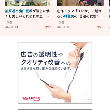
福原遥
と
出口夏希
が演じた儚
名作ドラマ「すいか」で魅せ
くも美しいそれぞれの恋...生
る
小林聡美
の"普通の女性"が
きることの尊さを教えてくれ
大人に刺さる...映画「かもめ
俳優
俳優
た映画「あの花が咲く丘で、
食堂」にも通じる静かな芝居
2026.08.04
17
2026.08.03
21
君とまた出会えたら。」