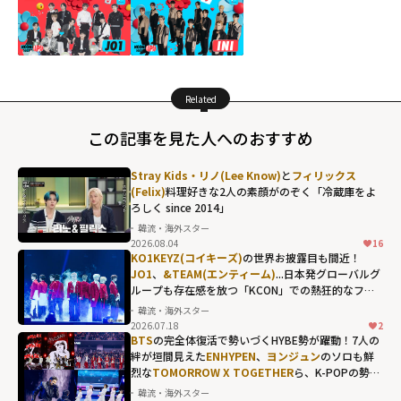
Related
この記事を見た人へのおすすめ
Stray Kids・リノ(Lee Know)
と
フィリックス
(Felix)
料理好きな2人の素顔がのぞく「冷蔵庫をよ
ろしく since 2014」
韓流・海外スター
2026.08.04
16
KO1KEYZ(コイキーズ)
の世界お披露目も間近！
JO1
、
&TEAM(エンティーム)
...日本発グローバルグ
ループも存在感を放つ「KCON」での熱狂的なファ
ンダム
韓流・海外スター
2026.07.18
2
BTS
の完全体復活で勢いづくHYBE勢が躍動！7人の
絆が垣間見えた
ENHYPEN
、
ヨンジュン
のソロも鮮
烈な
TOMORROW X TOGETHER
ら、K-POPの勢い
を象徴する"国立競技場"の熱狂
韓流・海外スター