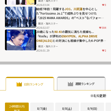
韓流・海外スター
単独トーク！グ
2026.03.04
3
ローバルスター
結成7年目！飛躍する
JO1
、
川尻蓮
を中心とし
た"Fortissimo Jo.1"で成熟ぶりを見せつけた
へと上り詰め
「2025 MAMA AWARDS」の"ベスト"なパフォーマ
た"変化"も赤
ンス
韓流・海外スター
裸々に告白"
2026.02.07
384
width="304"
20歳になった
NI-KI
の覇気に満ちた視線も...
「Knife」が評判の
ENHYPEN
、
ALPHA DRIVE
height="203"
ONE(ALD1)
との対決にも視線が集中したK-POP界
loading="lazy"
隈の首位争い
韓流・海外スター
fetchpriority="h
2026.01.29
2
igh">
週間ランキング
日別ランキング
※
8/6
更新
24時間以内
8/7(金)
8/8(土)
8/9(日)
放送