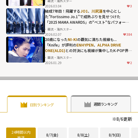
韓流・海外スター
単独トーク！グ
2026.03.04
3
ローバルスター
結成7年目！飛躍する
JO1
、
川尻蓮
を中心とし
た"Fortissimo Jo.1"で成熟ぶりを見せつけた
へと上り詰め
「2025 MAMA AWARDS」の"ベスト"なパフォーマ
た"変化"も赤
ンス
韓流・海外スター
裸々に告白"
2026.02.07
384
width="304"
20歳になった
NI-KI
の覇気に満ちた視線も...
「Knife」が評判の
ENHYPEN
、
ALPHA DRIVE
height="203"
ONE(ALD1)
との対決にも視線が集中したK-POP界
loading="lazy"
隈の首位争い
韓流・海外スター
fetchpriority="h
2026.01.29
2
igh">
週間ランキング
日別ランキング
※
8/6
更新
24時間以内
8/7(金)
8/8(土)
8/9(日)
放送