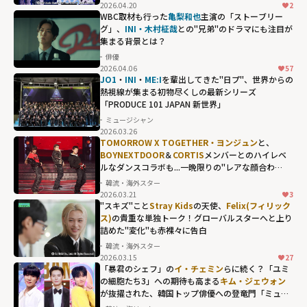
2026.04.20
2
WBC取材も行った
亀梨和也
主演の「ストーブリー
グ」、
INI・木村柾哉
との"兄弟"のドラマにも注目が
集まる背景とは？
俳優
2026.04.06
57
JO1
・
INI
・
ME:I
を輩出してきた"日プ"、世界からの
熱視線が集まる初物尽くしの最新シリーズ
「PRODUCE 101 JAPAN 新世界」
ミュージシャン
2026.03.26
TOMORROW X TOGETHER・ヨンジュン
と、
BOYNEXTDOOR
＆
CORTIS
メンバーとのハイレベ
ルなダンスコラボも...一晩限りの"レアな顔合わ
せ"が熱狂を呼んだ「2025 MBC歌謡大祭典」
韓流・海外スター
2026.03.21
3
"スキズ"こと
Stray Kids
の天使、
Felix(フィリック
ス)
の貴重な単独トーク！グローバルスターへと上り
詰めた"変化"も赤裸々に告白
韓流・海外スター
2026.03.15
27
Stray Kidsの天
「暴君のシェフ」の
イ・チェミン
らに続く？「ユミ
使、
Felix(フィリ
の細胞たち3」への期待も高まる
キム・ジェウォン
が抜擢された、韓国トップ俳優への登竜門「ミュー
ックス)
の貴重な
ジックバンク」の歴代MC