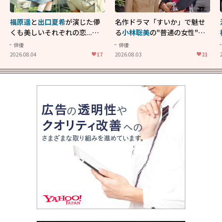
福原遥
と
出口夏希
が演じた儚
名作ドラマ「すいか」で魅せ
くも美しいそれぞれの恋...生
る
小林聡美
の"普通の女性"が
きることの尊さを教えてくれ
大人に刺さる...映画「かもめ
俳優
俳優
た映画「あの花が咲く丘で、
食堂」にも通じる静かな芝居
2026.08.04
17
2026.08.03
21
君とまた出会えたら。」