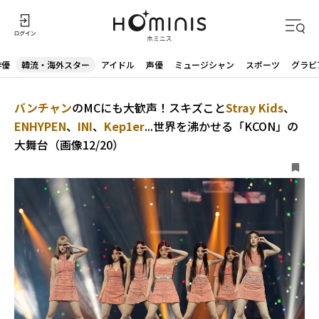
俳優
韓流・海外スター
アイドル
声優
ミュージシャン
スポーツ
グラビ
バンチャン
のMCにも大歓声！スキズこと
Stray Kids
、
ENHYPEN
、
INI
、
Kep1er
...世界を沸かせる「KCON」の
大舞台（画像12/20）