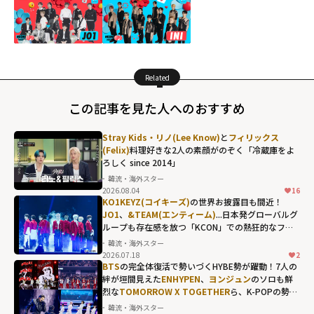
Related
この記事を見た人へのおすすめ
Stray Kids・リノ(Lee Know)
と
フィリックス
(Felix)
料理好きな2人の素顔がのぞく「冷蔵庫をよ
ろしく since 2014」
韓流・海外スター
2026.08.04
16
KO1KEYZ(コイキーズ)
の世界お披露目も間近！
JO1
、
&TEAM(エンティーム)
...日本発グローバルグ
ループも存在感を放つ「KCON」での熱狂的なファ
ンダム
韓流・海外スター
2026.07.18
2
BTS
の完全体復活で勢いづくHYBE勢が躍動！7人の
絆が垣間見えた
ENHYPEN
、
ヨンジュン
のソロも鮮
烈な
TOMORROW X TOGETHER
ら、K-POPの勢い
を象徴する"国立競技場"の熱狂
韓流・海外スター