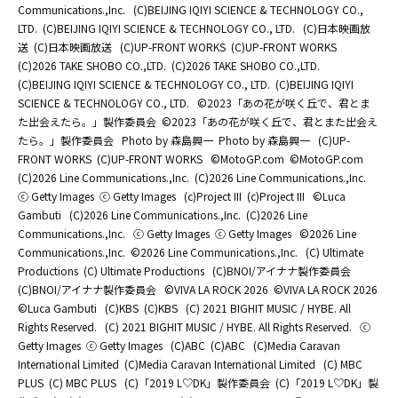
Communications.,Inc.
(C)BEIJING IQIYI SCIENCE & TECHNOLOGY CO.,
LTD.
(C)BEIJING IQIYI SCIENCE & TECHNOLOGY CO., LTD.
(C)日本映画放
送
(C)日本映画放送
(C)UP-FRONT WORKS
(C)UP-FRONT WORKS
(C)2026 TAKE SHOBO CO.,LTD.
(C)2026 TAKE SHOBO CO.,LTD.
(C)BEIJING IQIYI SCIENCE & TECHNOLOGY CO., LTD.
(C)BEIJING IQIYI
SCIENCE & TECHNOLOGY CO., LTD.
©2023「あの花が咲く丘で、君とま
た出会えたら。」製作委員会
©2023「あの花が咲く丘で、君とまた出会え
たら。」製作委員会
Photo by 森島興一
Photo by 森島興一
(C)UP-
FRONT WORKS
(C)UP-FRONT WORKS
©MotoGP.com
©MotoGP.com
(C)2026 Line Communications.,Inc.
(C)2026 Line Communications.,Inc.
ⓒ Getty Images
ⓒ Getty Images
(c)Project III
(c)Project III
©Luca
Gambuti
(C)2026 Line Communications.,Inc.
(C)2026 Line
Communications.,Inc.
ⓒ Getty Images
ⓒ Getty Images
©2026 Line
Communications.,Inc.
©2026 Line Communications.,Inc.
(C) Ultimate
Productions
(C) Ultimate Productions
(C)BNOI/アイナナ製作委員会
(C)BNOI/アイナナ製作委員会
©️VIVA LA ROCK 2026
©️VIVA LA ROCK 2026
©Luca Gambuti
(C)KBS
(C)KBS
(C) 2021 BIGHIT MUSIC / HYBE. All
Rights Reserved.
(C) 2021 BIGHIT MUSIC / HYBE. All Rights Reserved.
ⓒ
Getty Images
ⓒ Getty Images
(C)ABC
(C)ABC
(C)Media Caravan
International Limited
(C)Media Caravan International Limited
(C) MBC
PLUS
(C) MBC PLUS
(C)「2019 L♡DK」製作委員会
(C)「2019 L♡DK」製