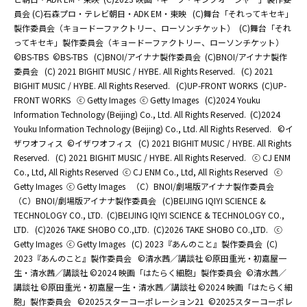
員会 (C)石森プロ・テレビ朝日・ADK EM・東映
(C)舞台「それってキセキ」
製作委員会（キョードーファクトリー、ローソンチケット）
(C)舞台「それ
ってキセキ」製作委員会（キョードーファクトリー、ローソンチケット）
©BS-TBS
©BS-TBS
(C)BNOI/アイナナ製作委員会
(C)BNOI/アイナナ製作
委員会
(C) 2021 BIGHIT MUSIC / HYBE. All Rights Reserved.
(C) 2021
BIGHIT MUSIC / HYBE. All Rights Reserved.
(C)UP-FRONT WORKS
(C)UP-
FRONT WORKS
ⓒ Getty Images
ⓒ Getty Images
(C)2024 Youku
Information Technology (Beijing) Co., Ltd. All Rights Reserved.
(C)2024
Youku Information Technology (Beijing) Co., Ltd. All Rights Reserved.
©イ
ザワオフィス
©イザワオフィス
(C) 2021 BIGHIT MUSIC / HYBE. All Rights
Reserved.
(C) 2021 BIGHIT MUSIC / HYBE. All Rights Reserved.
ⓒ CJ ENM
Co., Ltd, All Rights Reserved
ⓒ CJ ENM Co., Ltd, All Rights Reserved
ⓒ
Getty Images
ⓒ Getty Images
（C）BNOI/劇場版アイナナ製作委員会
（C）BNOI/劇場版アイナナ製作委員会
(C)BEIJING IQIYI SCIENCE &
TECHNOLOGY CO., LTD.
(C)BEIJING IQIYI SCIENCE & TECHNOLOGY CO.,
LTD.
(C)2026 TAKE SHOBO CO.,LTD.
(C)2026 TAKE SHOBO CO.,LTD.
ⓒ
Getty Images
ⓒ Getty Images
(C) 2023『あんのこと』製作委員会
(C)
2023『あんのこと』製作委員会
©清水茜／講談社 ©原田重光・初嘉屋一
生・清水茜／講談社 ©2024 映画「はたらく細胞」製作委員会
©清水茜／
講談社 ©原田重光・初嘉屋一生・清水茜／講談社 ©2024 映画「はたらく細
胞」製作委員会
©2025スターコーポレーション21
©2025スターコーポレ