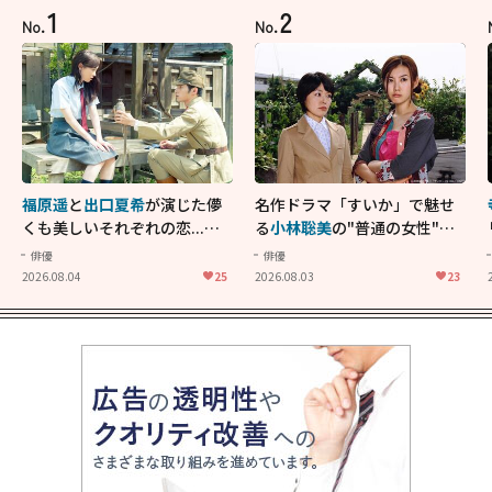
1
2
No.
No.
福原遥
と
出口夏希
が演じた儚
名作ドラマ「すいか」で魅せ
くも美しいそれぞれの恋...生
る
小林聡美
の"普通の女性"が
きることの尊さを教えてくれ
大人に刺さる...映画「かもめ
俳優
俳優
た映画「あの花が咲く丘で、
食堂」にも通じる静かな芝居
2026.08.04
25
2026.08.03
23
君とまた出会えたら。」