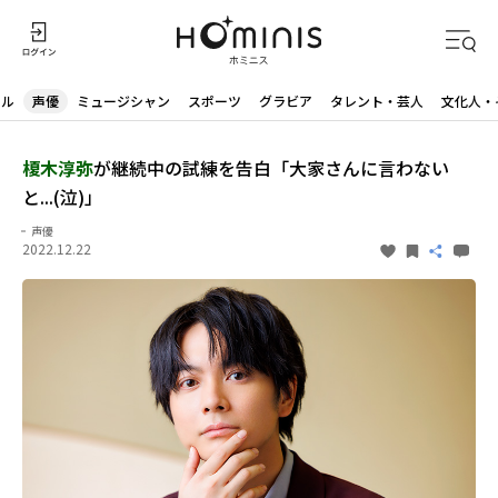
ドル
声優
ミュージシャン
スポーツ
グラビア
タレント・芸人
文化人・
榎木淳弥
が継続中の試練を告白「大家さんに言わない
と...(泣)」
声優
2022.12.22