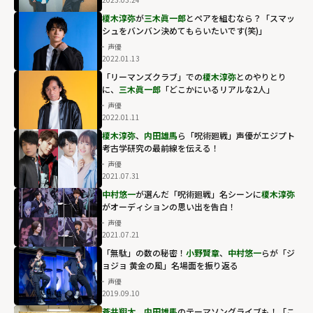
榎木淳弥
が
三木眞一郎
とペアを組むなら？「スマッ
シュをバンバン決めてもらいたいです(笑)」
声優
2022.01.13
「リーマンズクラブ」での
榎木淳弥
とのやりとり
に、
三木眞一郎
「どこかにいるリアルな2人」
声優
2022.01.11
榎木淳弥
、
内田雄馬
ら「呪術廻戦」声優がエジプト
考古学研究の最前線を伝える！
声優
2021.07.31
中村悠一
が選んだ「呪術廻戦」名シーンに
榎木淳弥
がオーディションの思い出を告白！
声優
2021.07.21
「無駄」の数の秘密！
小野賢章
、
中村悠一
らが「ジ
ョジョ 黄金の風」名場面を振り返る
声優
2019.09.10
蒼井翔太
、
内田雄馬
のテーマソングライブも！「こ