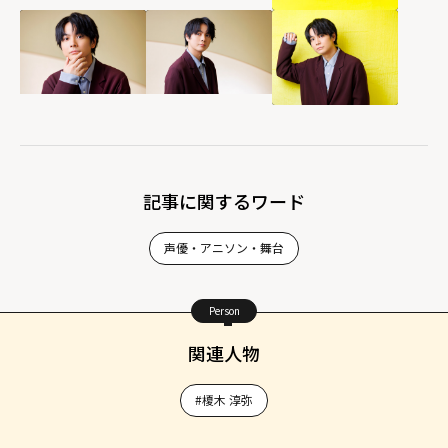
記事に関するワード
声優・アニソン・舞台
Person
関連人物
#榎木 淳弥