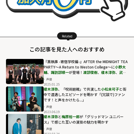
Related
この記事を見た人へのおすすめ
『黒執事 -寄宿学校編-』AFTER the MIDNIGHT TEA
PARTY～A Return to Weston College～に
小野大
輔
、
諏訪部順一
が登場！
渡部俊樹
、
榎木淳弥
、
武内
駿輔
、
橘龍丸
らP4キャストによるアドリブも
声優
2025.01.25
榎木淳弥
、「呪術廻戦」で共演した
小松未可子
と街
中で遭遇したエピソードを明かす「(冗談で)ファン
です！と声をかけたら...」
声優
2023.06.19
榎木淳弥
と
梅原裕一郎
が「グリッドマン ユニバー
ス」で感じた互いの演技の魅力を明かす
声優
2023.03.24