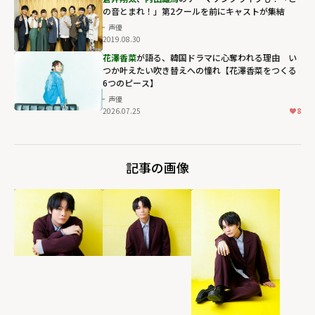
の音とまれ！」第2クールを前にキャストが集結
声優
2019.08.30
花澤香菜
が語る、韓国ドラマに心奪われる理由 い
つか叶えたい吹き替えへの憧れ【花澤香菜をつくる
6つのピース】
声優
2026.07.25
8
記事の画像