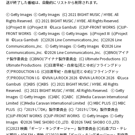
送が終了した番組は、自動的にリストから削除されます。
ⓒ Getty Images
ⓒ Getty Images
(C) 2021 BIGHIT MUSIC / HYBE. All
Rights Reserved.
(C) 2021 BIGHIT MUSIC / HYBE. All Rights Reserved.
(c)Project III
(c)Project III
©Luca Gambuti
(C)UP-FRONT WORKS
(C)UP-
FRONT WORKS
ⓒ Getty Images
ⓒ Getty Images
(c)Project III
(c)Project
III
©Luca Gambuti
(C)2026 Line Communications.,Inc.
(C)2026 Line
Communications.,Inc.
ⓒ Getty Images
ⓒ Getty Images
©2026 Line
Communications.,Inc.
©2026 Line Communications.,Inc.
(C)BNOI/アイナ
ナ製作委員会
(C)BNOI/アイナナ製作委員会
(C) Ultimate Productions
(C)
Ultimate Productions
(C)日渡早紀・白泉社(花とゆめ)/フライングドッ
グ/PRODUCTION I.G
(C)日渡早紀・白泉社(花とゆめ)/フライングドッ
グ/PRODUCTION I.G
©️VIVA LA ROCK 2026
©️VIVA LA ROCK 2026
©Luca
Gambuti
(C)KBS
(C)KBS
(C) 2021 BIGHIT MUSIC / HYBE. All Rights
Reserved.
(C) 2021 BIGHIT MUSIC / HYBE. All Rights Reserved.
ⓒ Getty
Images
ⓒ Getty Images
(C)ABC
(C)ABC
(C)Media Caravan International
Limited
(C)Media Caravan International Limited
(C) MBC PLUS
(C) MBC
PLUS
(C)「2019 L♡DK」製作委員会
(C)「2019 L♡DK」製作委員会
(C)UP-FRONT WORKS
(C)UP-FRONT WORKS
ⓒ Getty Images
ⓒ Getty
Images
©2026 TAKE SHOBO CO.,LTD.
©2026 TAKE SHOBO CO.,LTD.
(C)2023 映画「ギーツ・キングオージャー」製作委員会 (C)石森プロ・テレ
ビ朝日・ADK EM・東映
(C)2023 映画「ギーツ・キングオージャー」製作委