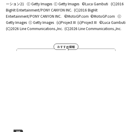
ーション21
ⓒ Getty Images
ⓒ Getty Images
©Luca Gambuti
(C)2016
BigHit Entertainment/PONY CANYON INC.
(C)2016 BigHit
Entertainment/PONY CANYON INC.
©MotoGP.com
©MotoGP.com
ⓒ
Getty Images
ⓒ Getty Images
(c)Project III
(c)Project III
©Luca Gambuti
(C)2026 Line Communications.,Inc.
(C)2026 Line Communications.,Inc.
おすすめ情報