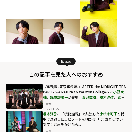
Related
この記事を見た人へのおすすめ
『黒執事 -寄宿学校編-』AFTER the MIDNIGHT TEA
PARTY～A Return to Weston College～に
小野大
輔
、
諏訪部順一
が登場！
渡部俊樹
、
榎木淳弥
、
武内
駿輔
、
橘龍丸
らP4キャストによるアドリブも
声優
2025.01.25
榎木淳弥
、「呪術廻戦」で共演した
小松未可子
と街
中で遭遇したエピソードを明かす「(冗談で)ファン
です！と声をかけたら...」
声優