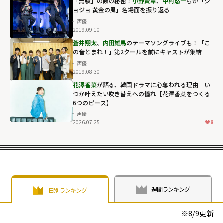
「無駄」の数の秘密！
小野賢章
、
中村悠一
らが「ジ
ョジョ 黄金の風」名場面を振り返る
声優
2019.09.10
蒼井翔太
、
内田雄馬
のテーマソングライブも！「こ
の音とまれ！」第2クールを前にキャストが集結
声優
2019.08.30
花澤香菜
が語る、韓国ドラマに心奪われる理由 い
つか叶えたい吹き替えへの憧れ【花澤香菜をつくる
6つのピース】
声優
2026.07.25
8
週間ランキング
日別ランキング
※
8/9
更新