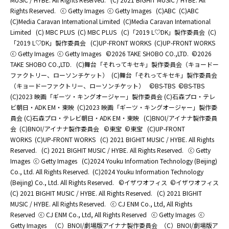
Rights Reserved.
ⓒ Getty Images
ⓒ Getty Images
(C)ABC
(C)ABC
(C)Media Caravan International Limited
(C)Media Caravan International
Limited
(C) MBC PLUS
(C) MBC PLUS
(C)「2019 L♡DK」製作委員会
(C)
「2019 L♡DK」製作委員会
(C)UP-FRONT WORKS
(C)UP-FRONT WORKS
ⓒ Getty Images
ⓒ Getty Images
©2026 TAKE SHOBO CO.,LTD.
©2026
TAKE SHOBO CO.,LTD.
(C)舞台「それってキセキ」製作委員会（キョードー
ファクトリー、ローソンチケット）
(C)舞台「それってキセキ」製作委員会
（キョードーファクトリー、ローソンチケット）
©BS-TBS
©BS-TBS
(C)2023 映画「ギーツ・キングオージャー」製作委員会 (C)石森プロ・テレ
ビ朝日・ADK EM・東映
(C)2023 映画「ギーツ・キングオージャー」製作委
員会 (C)石森プロ・テレビ朝日・ADK EM・東映
(C)BNOI/アイナナ製作委員
会
(C)BNOI/アイナナ製作委員会
©東宝
©東宝
(C)UP-FRONT
WORKS
(C)UP-FRONT WORKS
(C) 2021 BIGHIT MUSIC / HYBE. All Rights
Reserved.
(C) 2021 BIGHIT MUSIC / HYBE. All Rights Reserved.
ⓒ Getty
Images
ⓒ Getty Images
(C)2024 Youku Information Technology (Beijing)
Co., Ltd. All Rights Reserved.
(C)2024 Youku Information Technology
(Beijing) Co., Ltd. All Rights Reserved.
©イザワオフィス
©イザワオフィス
(C) 2021 BIGHIT MUSIC / HYBE. All Rights Reserved.
(C) 2021 BIGHIT
MUSIC / HYBE. All Rights Reserved.
ⓒ CJ ENM Co., Ltd, All Rights
Reserved
ⓒ CJ ENM Co., Ltd, All Rights Reserved
ⓒ Getty Images
ⓒ
Getty Images
（C）BNOI/劇場版アイナナ製作委員会
（C）BNOI/劇場版ア