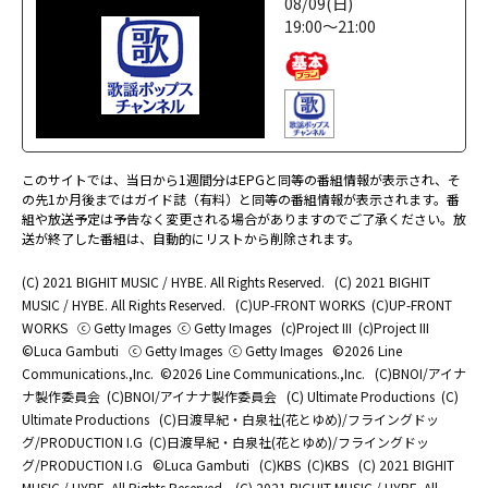
08/09(日)
19:00～21:00
このサイトでは、当日から1週間分はEPGと同等の番組情報が表示され、そ
の先1か月後まではガイド誌（有料）と同等の番組情報が表示されます。番
組や放送予定は予告なく変更される場合がありますのでご了承ください。放
送が終了した番組は、自動的にリストから削除されます。
(C) 2021 BIGHIT MUSIC / HYBE. All Rights Reserved.
(C) 2021 BIGHIT
MUSIC / HYBE. All Rights Reserved.
(C)UP-FRONT WORKS
(C)UP-FRONT
WORKS
ⓒ Getty Images
ⓒ Getty Images
(c)Project III
(c)Project III
©Luca Gambuti
ⓒ Getty Images
ⓒ Getty Images
©2026 Line
Communications.,Inc.
©2026 Line Communications.,Inc.
(C)BNOI/アイナ
ナ製作委員会
(C)BNOI/アイナナ製作委員会
(C) Ultimate Productions
(C)
Ultimate Productions
(C)日渡早紀・白泉社(花とゆめ)/フライングドッ
グ/PRODUCTION I.G
(C)日渡早紀・白泉社(花とゆめ)/フライングドッ
グ/PRODUCTION I.G
©Luca Gambuti
(C)KBS
(C)KBS
(C) 2021 BIGHIT
MUSIC / HYBE. All Rights Reserved.
(C) 2021 BIGHIT MUSIC / HYBE. All