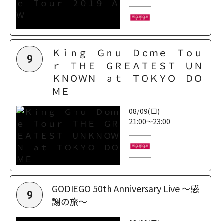
Ｋｉｎｇ Ｇｎｕ Ｄｏｍｅ Ｔｏｕ
9
ｒ ＴＨＥ ＧＲＥＡＴＥＳＴ ＵＮ
ＫＮＯＷＮ ａｔ ＴＯＫＹＯ ＤＯ
ＭＥ
08/09(日)
21:00～23:00
GODIEGO 50th Anniversary Live ～感
9
謝の旅～