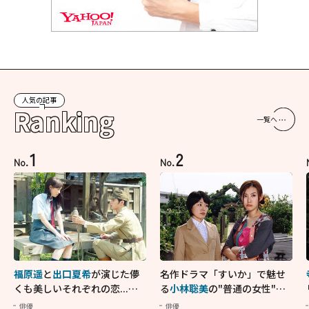
人気の記事
Ranking
一覧へ
1
2
No.
No.
福原遥
と
出口夏希
が演じた儚
名作ドラマ「すいか」で魅せ
くも美しいそれぞれの恋...生
る
小林聡美
の"普通の女性"が
きることの尊さを教えてくれ
大人に刺さる...映画「かもめ
俳優
俳優