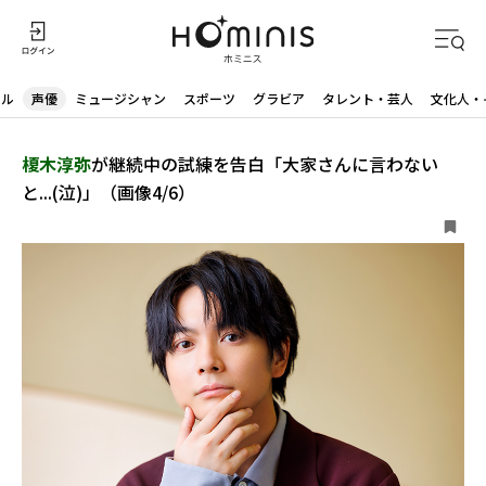
ドル
声優
ミュージシャン
スポーツ
グラビア
タレント・芸人
文化人・
榎木淳弥
が継続中の試練を告白「大家さんに言わない
と...(泣)」（画像4/6）