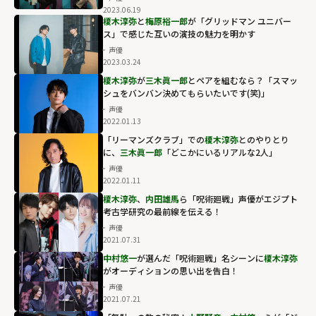
2023.06.19
榎木淳弥
と
梅原裕一郎
が「グリッドマン ユニバー
ス」で感じた互いの演技の魅力を明かす
声優
2023.03.24
榎木淳弥
が
三木眞一郎
とペアを組むなら？「スマッ
シュをバンバン決めてもらいたいです(笑)」
声優
2022.01.13
「リーマンズクラブ」での
榎木淳弥
とのやりとり
に、
三木眞一郎
「どこかにいるリアルな2人」
声優
2022.01.11
榎木淳弥
、
内田雄馬
ら「呪術廻戦」声優がエジプト
考古学研究の最前線を伝える！
声優
2021.07.31
中村悠一
が選んだ「呪術廻戦」名シーンに
榎木淳弥
がオーディションの思い出を告白！
声優
2021.07.21