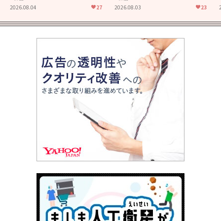
た映画「あの花が咲く丘で、
食堂」にも通じる静かな芝居
2026.08.04
27
2026.08.03
23
君とまた出会えたら。」