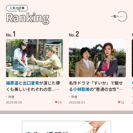
人気の記事
Ranking
一覧へ
1
2
No.
No.
福原遥
と
出口夏希
が演じた儚
名作ドラマ「すいか」で魅せ
くも美しいそれぞれの恋...生
る
小林聡美
の"普通の女性"が
きることの尊さを教えてくれ
大人に刺さる...映画「かもめ
俳優
俳優
た映画「あの花が咲く丘で、
食堂」にも通じる静かな芝居
2026.08.04
19
2026.08.03
21
君とまた出会えたら。」