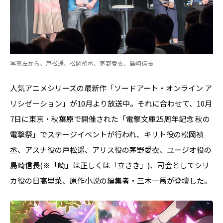
写真左から、戸松遥、松岡禎丞、茅野愛衣、島崎信長
人気アニメシリーズの最新作「ソードアート・オンライン ア
リシゼーション」が10月より放送中。それに合わせて、10月
7日に東京・秋葉原で開催された「電撃文庫25周年記念 秋の
電撃祭」でステージイベントが行われ、キリト役の松岡禎
丞、アスナ役の戸松遥、アリス役の茅野愛衣、ユージオ役の
島崎信長(※「崎」は正しくは「立さき」)、司会としてシリ
カ役の日高里菜、原作小説の編集者・三木一馬が登壇した。