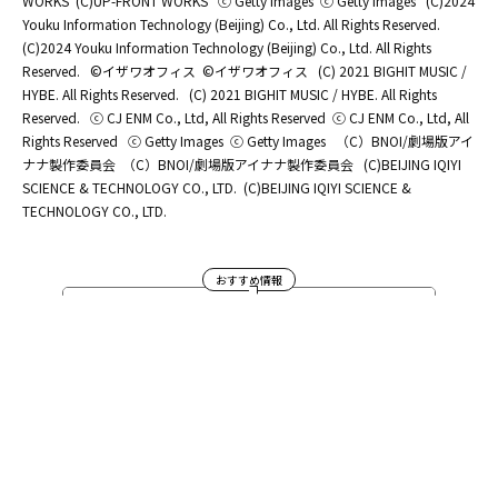
WORKS
(C)UP-FRONT WORKS
ⓒ Getty Images
ⓒ Getty Images
(C)2024
Youku Information Technology (Beijing) Co., Ltd. All Rights Reserved.
(C)2024 Youku Information Technology (Beijing) Co., Ltd. All Rights
Reserved.
©イザワオフィス
©イザワオフィス
(C) 2021 BIGHIT MUSIC /
HYBE. All Rights Reserved.
(C) 2021 BIGHIT MUSIC / HYBE. All Rights
Reserved.
ⓒ CJ ENM Co., Ltd, All Rights Reserved
ⓒ CJ ENM Co., Ltd, All
Rights Reserved
ⓒ Getty Images
ⓒ Getty Images
（C）BNOI/劇場版アイ
ナナ製作委員会
（C）BNOI/劇場版アイナナ製作委員会
(C)BEIJING IQIYI
SCIENCE & TECHNOLOGY CO., LTD.
(C)BEIJING IQIYI SCIENCE &
TECHNOLOGY CO., LTD.
おすすめ情報