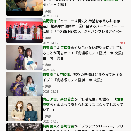
タビュー 前編】
声優
2025.05.04
島崎信長インタ
宮野真守
「ヒーローは勇気と希望を与えられる存
ビュー 前編】"
在」 超豪華声優陣が⼀堂に会するスーパーヒーロー
活劇！『TO BE HERO X』ジャパンプレミアイベン
width="304"
ト
声優
height="203"
2025.04.02
1
loading="lazy"
日笠陽子
＆
戸松遥
のやめられない癖や大切にしてい
ることが明らかに！『劇場版モノノ怪 第二章 火鼠』
fetchpriority="h
■一問一答■
igh">
声優
2025.03.13
日笠陽子
&
戸松遥
、怒りの感情はどうやって出すタ
イプ？『劇場版モノノ怪 第二章 火鼠』
声優
2025.03.11
内山夕実
、
茅野愛衣
が「無職転生」を語る！「
加隈
亜衣
ちゃんはもう身も心もエリスになってしまって
いて...」
声優
2023.07.02
梶原岳人
と
島崎信長
が「ブラッククローバー」シリ