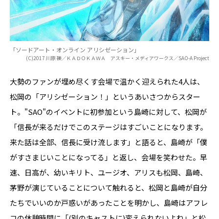
「ソードアート・オンライン アリシゼーション」
(C)2017 川原 礫／ＫＡＤＯＫＡＷＡ アスキー・メディアワークス／SAO-A Project
大勢のファンが埋め尽くす会場で温かく迎えられた4人は、
松岡の「アリシゼーション！」というあいさつからスター
ト。"SAO"のイベントに初参加という島崎に対して、松岡が
「信長が来るだけでこのステージはすごいことになります。
来た話は全部、信長に受け流します」と語ると、島崎が「僕
がすさまじいことになってる」と返し、会場を笑わせた。早
速、日高が、幼いキリト、ユージオ、アリスも松岡、島崎、
茅野が演じていることについて触れると、松岡と島崎が自分
たちでいいのか戸惑いがあったことを明かし、島崎はアフレ
コの休憩時間に「(別のキャストに)変えられないよね」と松