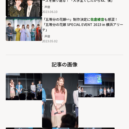
ーズを振り返る！「大学生でしたからね、僕」
声優
2023.06.10
「五等分の花嫁∽」制作決定に
佐倉綾音
も感涙！
「五等分の花嫁 SPECIAL EVENT 2023 in 横浜アリー
ナ」
声優
2023.05.02
記事の画像