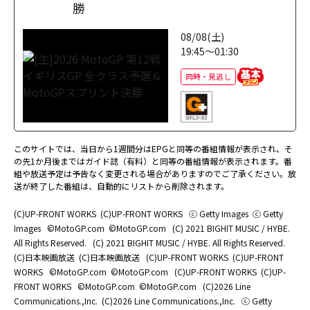
勝
08/08(土)
19:45～01:30
同時・見逃し
このサイトでは、当日から1週間分はEPGと同等の番組情報が表示され、そ
の先1か月後まではガイド誌（有料）と同等の番組情報が表示されます。番
組や放送予定は予告なく変更される場合がありますのでご了承ください。放
送が終了した番組は、自動的にリストから削除されます。
(C)UP-FRONT WORKS
(C)UP-FRONT WORKS
ⓒ Getty Images
ⓒ Getty
Images
©MotoGP.com
©MotoGP.com
(C) 2021 BIGHIT MUSIC / HYBE.
All Rights Reserved.
(C) 2021 BIGHIT MUSIC / HYBE. All Rights Reserved.
(C)日本映画放送
(C)日本映画放送
(C)UP-FRONT WORKS
(C)UP-FRONT
WORKS
©MotoGP.com
©MotoGP.com
(C)UP-FRONT WORKS
(C)UP-
FRONT WORKS
©MotoGP.com
©MotoGP.com
(C)2026 Line
Communications.,Inc.
(C)2026 Line Communications.,Inc.
ⓒ Getty