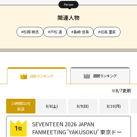
Person
関連人物
#松岡 禎丞
#戸松 遥
#島崎 信長
#日高 里菜
週間ランキング
日別ランキング
※
8/7
更新
24時間以内
8/8(土)
8/9(日)
8/10(月)
放送
SEVENTEEN 2026 JAPAN
1
位
FANMEETING 'YAKUSOKU' 東京ドー