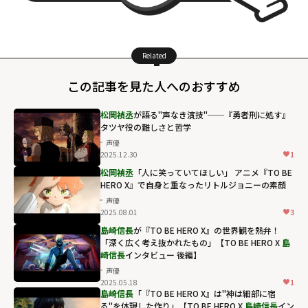
Related
この記事を見た人へのおすすめ
松岡禎丞
が語る"声なき演技"──『勇者刑に処す』
タツヤ役の難しさと哲学
声優
2025.12.30
1
松岡禎丞
「人に笑っていてほしい」 アニメ『TO BE
HERO X』で自身と重なったリトルジョニーの素顔
声優
2025.08.01
3
島崎信長
が『TO BE HERO X』の世界観を熱弁！
「深く広く考え抜かれたもの」【TO BE HERO X
島
崎信長
インタビュー 後編】
声優
2025.05.18
1
島崎信長
「『TO BE HERO X』は"神は細部に宿
る"を体現した作り」【TO BE HERO X
島崎信長
イン