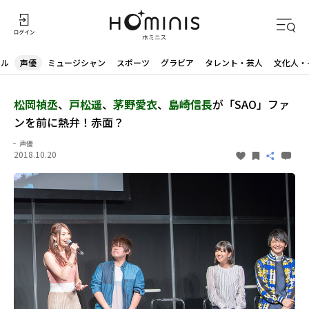
ドル
声優
ミュージシャン
スポーツ
グラビア
タレント・芸人
文化人・
松岡禎丞
、
戸松遥
、
茅野愛衣
、
島崎信長
が「SAO」ファ
ンを前に熱弁！赤面？
声優
2018.10.20