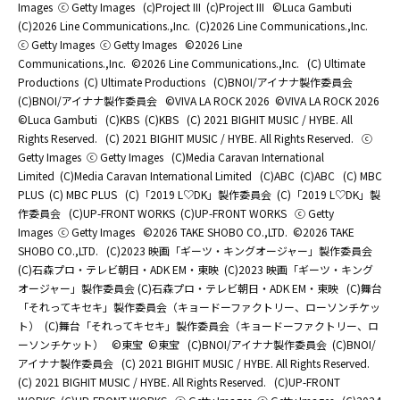
Images
ⓒ Getty Images
(c)Project III
(c)Project III
©Luca Gambuti
(C)2026 Line Communications.,Inc.
(C)2026 Line Communications.,Inc.
ⓒ Getty Images
ⓒ Getty Images
©2026 Line
Communications.,Inc.
©2026 Line Communications.,Inc.
(C) Ultimate
Productions
(C) Ultimate Productions
(C)BNOI/アイナナ製作委員会
(C)BNOI/アイナナ製作委員会
©️VIVA LA ROCK 2026
©️VIVA LA ROCK 2026
©Luca Gambuti
(C)KBS
(C)KBS
(C) 2021 BIGHIT MUSIC / HYBE. All
Rights Reserved.
(C) 2021 BIGHIT MUSIC / HYBE. All Rights Reserved.
ⓒ
Getty Images
ⓒ Getty Images
(C)Media Caravan International
Limited
(C)Media Caravan International Limited
(C)ABC
(C)ABC
(C) MBC
PLUS
(C) MBC PLUS
(C)「2019 L♡DK」製作委員会
(C)「2019 L♡DK」製
作委員会
(C)UP-FRONT WORKS
(C)UP-FRONT WORKS
ⓒ Getty
Images
ⓒ Getty Images
©2026 TAKE SHOBO CO.,LTD.
©2026 TAKE
SHOBO CO.,LTD.
(C)2023 映画「ギーツ・キングオージャー」製作委員会
(C)石森プロ・テレビ朝日・ADK EM・東映
(C)2023 映画「ギーツ・キング
オージャー」製作委員会 (C)石森プロ・テレビ朝日・ADK EM・東映
(C)舞台
「それってキセキ」製作委員会（キョードーファクトリー、ローソンチケッ
ト）
(C)舞台「それってキセキ」製作委員会（キョードーファクトリー、ロ
ーソンチケット）
©東宝
©東宝
(C)BNOI/アイナナ製作委員会
(C)BNOI/
アイナナ製作委員会
(C) 2021 BIGHIT MUSIC / HYBE. All Rights Reserved.
(C) 2021 BIGHIT MUSIC / HYBE. All Rights Reserved.
(C)UP-FRONT