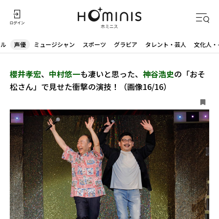
ドル
声優
ミュージシャン
スポーツ
グラビア
タレント・芸人
文化人・
櫻井孝宏
、
中村悠一
も凄いと思った、
神谷浩史
の「おそ
松さん」で見せた衝撃の演技！（画像16/16）