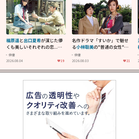
福原遥
と
出口夏希
が演じた儚
名作ドラマ「すいか」で魅せ
くも美しいそれぞれの恋...生
る
小林聡美
の"普通の女性"が
きることの尊さを教えてくれ
大人に刺さる...映画「かもめ
俳優
俳優
た映画「あの花が咲く丘で、
食堂」にも通じる静かな芝居
2026.08.04
19
2026.08.03
21
君とまた出会えたら。」