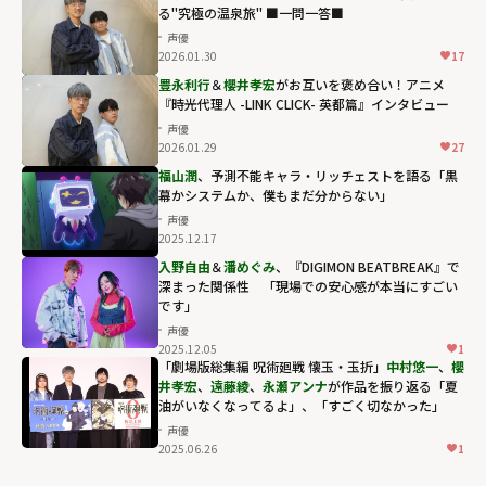
る"究極の温泉旅" ■一問一答■
声優
2026.01.30
17
豊永利行
＆
櫻井孝宏
がお互いを褒め合い！アニメ
『時光代理人 -LINK CLICK- 英都篇』インタビュー
声優
2026.01.29
27
福山潤
、予測不能キャラ・リッチェストを語る「黒
幕かシステムか、僕もまだ分からない」
声優
2025.12.17
入野自由
＆
潘めぐみ
、『DIGIMON BEATBREAK』で
深まった関係性 「現場での安心感が本当にすごい
です」
声優
2025.12.05
1
「劇場版総集編 呪術廻戦 懐玉・玉折」
中村悠一
、
櫻
井孝宏
、
遠藤綾
、
永瀬アンナ
が作品を振り返る「夏
油がいなくなってるよ」、「すごく切なかった」
声優
2025.06.26
1