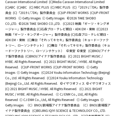
Caravan International Limited
(C)Media Caravan International Limited
(C)ABC
(C)ABC
(C) MBC PLUS
(C) MBC PLUS
(C)「2019 L♡DK」製作委
員会
(C)「2019 L♡DK」製作委員会
(C)UP-FRONT WORKS
(C)UP-FRONT
WORKS
ⓒ Getty Images
ⓒ Getty Images
©2026 TAKE SHOBO
CO.,LTD.
©2026 TAKE SHOBO CO.,LTD.
(C)2023 映画「ギーツ・キングオ
ージャー」製作委員会 (C)石森プロ・テレビ朝日・ADK EM・東映
(C)2023
映画「ギーツ・キングオージャー」製作委員会 (C)石森プロ・テレビ朝日・
ADK EM・東映
(C)舞台「それってキセキ」製作委員会（キョードーファク
トリー、ローソンチケット）
(C)舞台「それってキセキ」製作委員会（キョ
ードーファクトリー、ローソンチケット）
©東宝
©東宝
(C)BNOI/アイナ
ナ製作委員会
(C)BNOI/アイナナ製作委員会
(C) 2021 BIGHIT MUSIC /
HYBE. All Rights Reserved.
(C) 2021 BIGHIT MUSIC / HYBE. All Rights
Reserved.
(C)UP-FRONT WORKS
(C)UP-FRONT WORKS
ⓒ Getty
Images
ⓒ Getty Images
(C)2024 Youku Information Technology (Beijing)
Co., Ltd. All Rights Reserved.
(C)2024 Youku Information Technology
(Beijing) Co., Ltd. All Rights Reserved.
©イザワオフィス
©イザワオフィス
(C) 2021 BIGHIT MUSIC / HYBE. All Rights Reserved.
(C) 2021 BIGHIT
MUSIC / HYBE. All Rights Reserved.
ⓒ CJ ENM Co., Ltd, All Rights
Reserved
ⓒ CJ ENM Co., Ltd, All Rights Reserved
ⓒ Getty Images
ⓒ
Getty Images
（C）BNOI/劇場版アイナナ製作委員会
（C）BNOI/劇場版ア
イナナ製作委員会
(C)BEIJING IQIYI SCIENCE & TECHNOLOGY CO., LTD.
(C)BEIJING IQIYI SCIENCE & TECHNOLOGY CO., LTD.
(C)日本映画放送
(C)