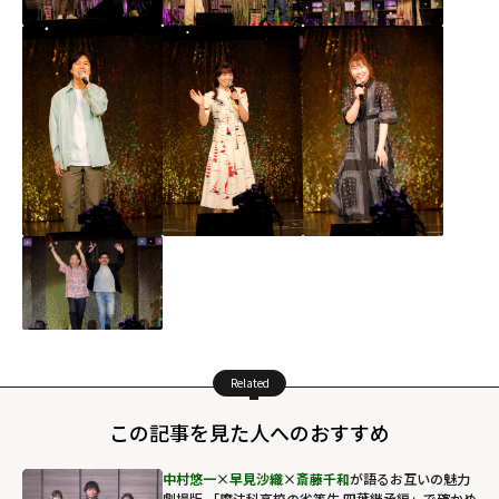
Related
この記事を見た人へのおすすめ
中村悠一
×
早見沙織
×
斎藤千和
が語るお互いの魅力
劇場版 「魔法科高校の劣等生 四葉継承編」で確かめ