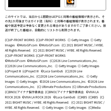
このサイトでは、当日から1週間分はEPGと同等の番組情報が表示され、そ
の先1か月後まではガイド誌（有料）と同等の番組情報が表示されます。番
組や放送予定は予告なく変更される場合がありますのでご了承ください。放
送が終了した番組は、自動的にリストから削除されます。
(C)UP-FRONT WORKS
(C)UP-FRONT WORKS
ⓒ Getty Images
ⓒ Getty
Images
©MotoGP.com
©MotoGP.com
(C) 2021 BIGHIT MUSIC / HYBE.
All Rights Reserved.
(C) 2021 BIGHIT MUSIC / HYBE. All Rights Reserved.
(C)UP-FRONT WORKS
(C)UP-FRONT WORKS
©MotoGP.com
©MotoGP.com
(C)2026 Line Communications.,Inc.
(C)2026 Line Communications.,Inc.
ⓒ Getty Images
ⓒ Getty Images
(c)Project III
(c)Project III
©Luca Gambuti
(C)2026 Line
Communications.,Inc.
(C)2026 Line Communications.,Inc.
ⓒ Getty
Images
ⓒ Getty Images
©2026 Line Communications.,Inc.
©2026 Line
Communications.,Inc.
(C) Ultimate Productions
(C) Ultimate Productions
(C)BNOI/アイナナ製作委員会
(C)BNOI/アイナナ製作委員会
©️VIVA LA
ROCK 2026
©️VIVA LA ROCK 2026
©Luca Gambuti
(C)KBS
(C)KBS
(C)
2021 BIGHIT MUSIC / HYBE. All Rights Reserved.
(C) 2021 BIGHIT MUSIC /
HYBE. All Rights Reserved.
ⓒ Getty Images
ⓒ Getty Images
(C)Media