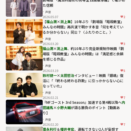
た信頼
声優
2026.05.07
2
【
福山潤
×
渕上舞
】10年ぶり『劇場版「暗殺教室」
みんなの時間』再共演で明かす本音「何を考えてい
るか分からない」同士？〈ふたりのこと。〉
声優
2026.03.20
3
福山潤
×
渕上舞
、約10年ぶり完全新規制作映画『劇
場版「暗殺教室」みんなの時間』は「満足感と余韻
を感じる作品」
声優
2026.03.19
5
鈴村健一
×
太田哲治
インタビュー！映画『銀魂』復
活に「『終わる終わる詐欺』に引っかからない心に
なっていた」
声優
2026.02.21
7
『MFゴースト 3rd Season』加速する第4戦以降へ――
内
田雄馬
×
小野大輔
が語る勝負のポイント【動画あ
り】
声優
2026.02.20
7
豊永利行
＆
櫻井孝宏
、運転できない2人が妄想す