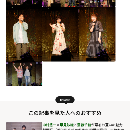
Related
この記事を見た人へのおすすめ
中村悠一
×
早見沙織
×
斎藤千和
が語るお互いの魅力
劇場版 「魔法科高校の劣等生 四葉継承編」で確かめ