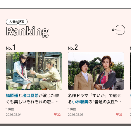
人気の記事
Ranking
一覧へ
1
2
No.
No.
福原遥
と
出口夏希
が演じた儚
名作ドラマ「すいか」で魅せ
くも美しいそれぞれの恋...生
る
小林聡美
の"普通の女性"が
きることの尊さを教えてくれ
大人に刺さる...映画「かもめ
俳優
俳優
た映画「あの花が咲く丘で、
食堂」にも通じる静かな芝居
2026.08.04
22
2026.08.03
21
君とまた出会えたら。」