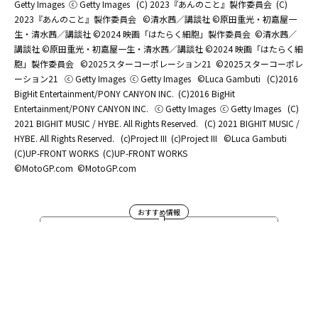
Getty Images
ⓒ Getty Images
(C) 2023『あんのこと』製作委員会
(C)
2023『あんのこと』製作委員会
©清水茜／講談社 ©原田重光・初嘉屋一
生・清水茜／講談社 ©2024 映画「はたらく細胞」製作委員会
©清水茜／
講談社 ©原田重光・初嘉屋一生・清水茜／講談社 ©2024 映画「はたらく細
胞」製作委員会
©2025スターコーポレーション21
©2025スターコーポレ
ーション21
ⓒ Getty Images
ⓒ Getty Images
©Luca Gambuti
(C)2016
BigHit Entertainment/PONY CANYON INC.
(C)2016 BigHit
Entertainment/PONY CANYON INC.
ⓒ Getty Images
ⓒ Getty Images
(C)
2021 BIGHIT MUSIC / HYBE. All Rights Reserved.
(C) 2021 BIGHIT MUSIC /
HYBE. All Rights Reserved.
(c)Project III
(c)Project III
©Luca Gambuti
(C)UP-FRONT WORKS
(C)UP-FRONT WORKS
©MotoGP.com
©MotoGP.com
おすすめ情報