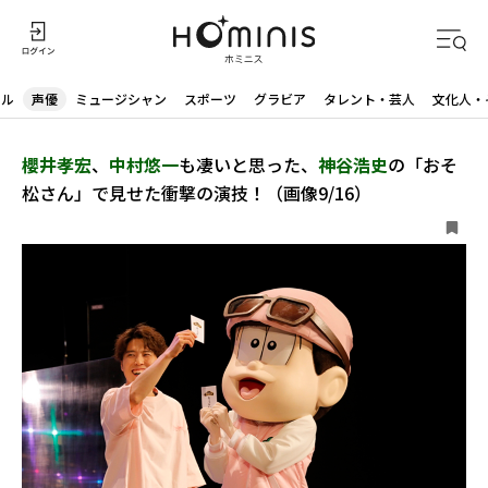
ドル
声優
ミュージシャン
スポーツ
グラビア
タレント・芸人
文化人・
櫻井孝宏
、
中村悠一
も凄いと思った、
神谷浩史
の「おそ
松さん」で見せた衝撃の演技！（画像9/16）