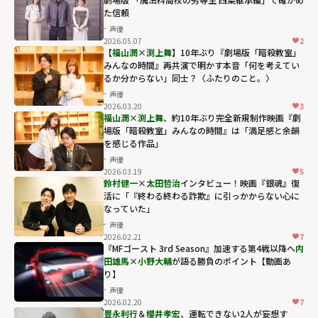
た信頼
声優
2026.05.07
2
【
福山潤
×
渕上舞
】10年ぶり『劇場版「暗殺教室」
みんなの時間』再共演で明かす本音「何を考えてい
るか分からない」同士？〈ふたりのこと。〉
声優
2026.03.20
3
福山潤
×
渕上舞
、約10年ぶり完全新規制作映画『劇
場版「暗殺教室」みんなの時間』は「満足感と余韻
を感じる作品」
声優
2026.03.19
5
鈴村健一
×
太田哲治
インタビュー！映画『銀魂』復
活に「『終わる終わる詐欺』に引っかからない心に
なっていた」
声優
2026.02.21
7
『MFゴースト 3rd Season』加速する第4戦以降へ――
内
田雄馬
×
小野大輔
が語る勝負のポイント【動画あ
り】
声優
2026.02.20
7
豊永利行
＆
櫻井孝宏
、運転できない2人が妄想す