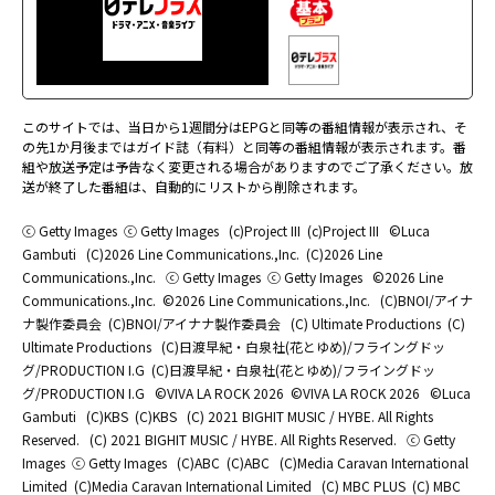
このサイトでは、当日から1週間分はEPGと同等の番組情報が表示され、そ
の先1か月後まではガイド誌（有料）と同等の番組情報が表示されます。番
組や放送予定は予告なく変更される場合がありますのでご了承ください。放
送が終了した番組は、自動的にリストから削除されます。
ⓒ Getty Images
ⓒ Getty Images
(c)Project III
(c)Project III
©Luca
Gambuti
(C)2026 Line Communications.,Inc.
(C)2026 Line
Communications.,Inc.
ⓒ Getty Images
ⓒ Getty Images
©2026 Line
Communications.,Inc.
©2026 Line Communications.,Inc.
(C)BNOI/アイナ
ナ製作委員会
(C)BNOI/アイナナ製作委員会
(C) Ultimate Productions
(C)
Ultimate Productions
(C)日渡早紀・白泉社(花とゆめ)/フライングドッ
グ/PRODUCTION I.G
(C)日渡早紀・白泉社(花とゆめ)/フライングドッ
グ/PRODUCTION I.G
©️VIVA LA ROCK 2026
©️VIVA LA ROCK 2026
©Luca
Gambuti
(C)KBS
(C)KBS
(C) 2021 BIGHIT MUSIC / HYBE. All Rights
Reserved.
(C) 2021 BIGHIT MUSIC / HYBE. All Rights Reserved.
ⓒ Getty
Images
ⓒ Getty Images
(C)ABC
(C)ABC
(C)Media Caravan International
Limited
(C)Media Caravan International Limited
(C) MBC PLUS
(C) MBC