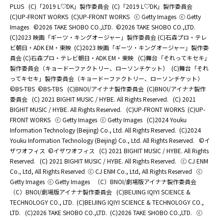
PLUS
(C)「2019 L♡DK」製作委員会
(C)「2019 L♡DK」製作委員会
(C)UP-FRONT WORKS
(C)UP-FRONT WORKS
ⓒ Getty Images
ⓒ Getty
Images
©2026 TAKE SHOBO CO.,LTD.
©2026 TAKE SHOBO CO.,LTD.
(C)2023 映画「ギーツ・キングオージャー」製作委員会 (C)石森プロ・テレ
ビ朝日・ADK EM・東映
(C)2023 映画「ギーツ・キングオージャー」製作委
員会 (C)石森プロ・テレビ朝日・ADK EM・東映
(C)舞台「それってキセキ」
製作委員会（キョードーファクトリー、ローソンチケット）
(C)舞台「それ
ってキセキ」製作委員会（キョードーファクトリー、ローソンチケット）
©BS-TBS
©BS-TBS
(C)BNOI/アイナナ製作委員会
(C)BNOI/アイナナ製作
委員会
(C) 2021 BIGHIT MUSIC / HYBE. All Rights Reserved.
(C) 2021
BIGHIT MUSIC / HYBE. All Rights Reserved.
(C)UP-FRONT WORKS
(C)UP-
FRONT WORKS
ⓒ Getty Images
ⓒ Getty Images
(C)2024 Youku
Information Technology (Beijing) Co., Ltd. All Rights Reserved.
(C)2024
Youku Information Technology (Beijing) Co., Ltd. All Rights Reserved.
©イ
ザワオフィス
©イザワオフィス
(C) 2021 BIGHIT MUSIC / HYBE. All Rights
Reserved.
(C) 2021 BIGHIT MUSIC / HYBE. All Rights Reserved.
ⓒ CJ ENM
Co., Ltd, All Rights Reserved
ⓒ CJ ENM Co., Ltd, All Rights Reserved
ⓒ
Getty Images
ⓒ Getty Images
（C）BNOI/劇場版アイナナ製作委員会
（C）BNOI/劇場版アイナナ製作委員会
(C)BEIJING IQIYI SCIENCE &
TECHNOLOGY CO., LTD.
(C)BEIJING IQIYI SCIENCE & TECHNOLOGY CO.,
LTD.
(C)2026 TAKE SHOBO CO.,LTD.
(C)2026 TAKE SHOBO CO.,LTD.
ⓒ