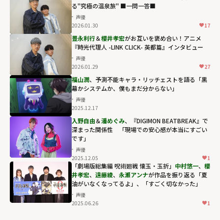
る"究極の温泉旅" ■一問一答■
声優
2026.01.30
17
豊永利行
＆
櫻井孝宏
がお互いを褒め合い！アニメ
『時光代理人 -LINK CLICK- 英都篇』インタビュー
声優
2026.01.29
27
福山潤
、予測不能キャラ・リッチェストを語る「黒
幕かシステムか、僕もまだ分からない」
声優
2025.12.17
入野自由
＆
潘めぐみ
、『DIGIMON BEATBREAK』で
深まった関係性 「現場での安心感が本当にすごい
です」
声優
2025.12.05
1
「劇場版総集編 呪術廻戦 懐玉・玉折」
中村悠一
、
櫻
井孝宏
、
遠藤綾
、
永瀬アンナ
が作品を振り返る「夏
油がいなくなってるよ」、「すごく切なかった」
声優
2025.06.26
1