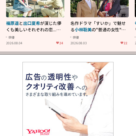
福原遥
と
出口夏希
が演じた儚
名作ドラマ「すいか」で魅せ
くも美しいそれぞれの恋...生
る
小林聡美
の"普通の女性"が
きることの尊さを教えてくれ
大人に刺さる...映画「かもめ
俳優
俳優
た映画「あの花が咲く丘で、
食堂」にも通じる静かな芝居
2026.08.04
24
2026.08.03
22
君とまた出会えたら。」