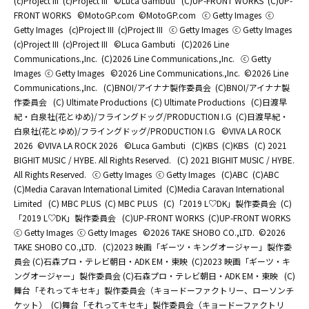
(c)Project III
(c)Project III
©Luca Gambuti
(C)UP-FRONT WORKS
(C)UP-
FRONT WORKS
©MotoGP.com
©MotoGP.com
ⓒ Getty Images
ⓒ
Getty Images
(c)Project III
(c)Project III
ⓒ Getty Images
ⓒ Getty Images
(c)Project III
(c)Project III
©Luca Gambuti
(C)2026 Line
Communications.,Inc.
(C)2026 Line Communications.,Inc.
ⓒ Getty
Images
ⓒ Getty Images
©2026 Line Communications.,Inc.
©2026 Line
Communications.,Inc.
(C)BNOI/アイナナ製作委員会
(C)BNOI/アイナナ製
作委員会
(C) Ultimate Productions
(C) Ultimate Productions
(C)日渡早
紀・白泉社(花とゆめ)/フライングドッグ/PRODUCTION I.G
(C)日渡早紀・
白泉社(花とゆめ)/フライングドッグ/PRODUCTION I.G
©️VIVA LA ROCK
2026
©️VIVA LA ROCK 2026
©Luca Gambuti
(C)KBS
(C)KBS
(C) 2021
BIGHIT MUSIC / HYBE. All Rights Reserved.
(C) 2021 BIGHIT MUSIC / HYBE.
All Rights Reserved.
ⓒ Getty Images
ⓒ Getty Images
(C)ABC
(C)ABC
(C)Media Caravan International Limited
(C)Media Caravan International
Limited
(C) MBC PLUS
(C) MBC PLUS
(C)「2019 L♡DK」製作委員会
(C)
「2019 L♡DK」製作委員会
(C)UP-FRONT WORKS
(C)UP-FRONT WORKS
ⓒ Getty Images
ⓒ Getty Images
©2026 TAKE SHOBO CO.,LTD.
©2026
TAKE SHOBO CO.,LTD.
(C)2023 映画「ギーツ・キングオージャー」製作委
員会 (C)石森プロ・テレビ朝日・ADK EM・東映
(C)2023 映画「ギーツ・キ
ングオージャー」製作委員会 (C)石森プロ・テレビ朝日・ADK EM・東映
(C)
舞台「それってキセキ」製作委員会（キョードーファクトリー、ローソンチ
ケット）
(C)舞台「それってキセキ」製作委員会（キョードーファクトリ