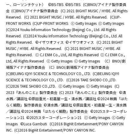
ー、ローソンチケット）
©BS-TBS
©BS-TBS
(C)BNOI/アイナナ製作委員
会
(C)BNOI/アイナナ製作委員会
(C) 2021 BIGHIT MUSIC / HYBE. All Rights
Reserved.
(C) 2021 BIGHIT MUSIC / HYBE. All Rights Reserved.
(C)UP-
FRONT WORKS
(C)UP-FRONT WORKS
ⓒ Getty Images
ⓒ Getty Images
(C)2024 Youku Information Technology (Beijing) Co., Ltd. All Rights
Reserved.
(C)2024 Youku Information Technology (Beijing) Co., Ltd. All
Rights Reserved.
©イザワオフィス
©イザワオフィス
(C) 2021 BIGHIT
MUSIC / HYBE. All Rights Reserved.
(C) 2021 BIGHIT MUSIC / HYBE. All
Rights Reserved.
ⓒ CJ ENM Co., Ltd, All Rights Reserved
ⓒ CJ ENM Co.,
Ltd, All Rights Reserved
ⓒ Getty Images
ⓒ Getty Images
（C）BNOI/劇
場版アイナナ製作委員会
（C）BNOI/劇場版アイナナ製作委員会
(C)BEIJING IQIYI SCIENCE & TECHNOLOGY CO., LTD.
(C)BEIJING IQIYI
SCIENCE & TECHNOLOGY CO., LTD.
(C)2026 TAKE SHOBO CO.,LTD.
(C)2026 TAKE SHOBO CO.,LTD.
ⓒ Getty Images
ⓒ Getty Images
(C)
2023『あんのこと』製作委員会
(C) 2023『あんのこと』製作委員会
©清
水茜／講談社 ©原田重光・初嘉屋一生・清水茜／講談社 ©2024 映画「はた
らく細胞」製作委員会
©清水茜／講談社 ©原田重光・初嘉屋一生・清水茜
／講談社 ©2024 映画「はたらく細胞」製作委員会
©2025スターコーポレ
ーション21
©2025スターコーポレーション21
ⓒ Getty Images
ⓒ Getty
Images
©Luca Gambuti
(C)2016 BigHit Entertainment/PONY CANYON
INC.
(C)2016 BigHit Entertainment/PONY CANYON INC.