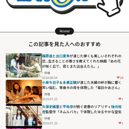
Related
この記事を見た人へのおすすめ
福原遥
と
出口夏希
が演じた儚くも美しいそれぞれの
恋...生きることの尊さを教えてくれた映画「あの花
が咲く丘で、君とまた出会えたら。」
俳優
2026.08.04
24
小泉今日子
＆
永瀬正敏
が演じた夫婦の絆が胸に響く――
笑い悩む、等身大の母を体現した「毎日かあさん」
俳優
2026.07.25
1
久保史緒里
と
平祐奈
が紡ぐ青春のリアリティ――
阪元裕
吾
監督作「ネムルバカ」で体現したゆるやかな空気
俳優
2026.07.25
1