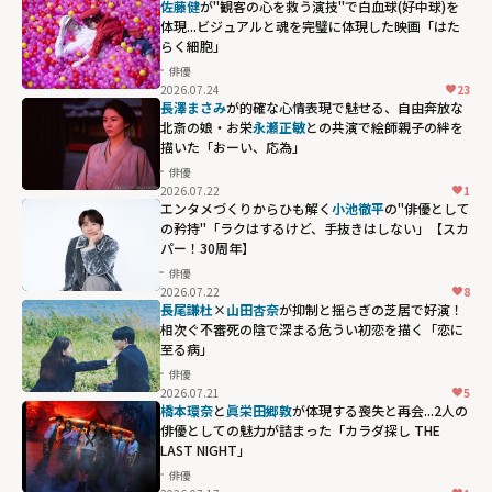
佐藤健
が"観客の心を救う演技"で白血球(好中球)を
体現...ビジュアルと魂を完璧に体現した映画「はた
らく細胞」
俳優
2026.07.24
23
長澤まさみ
が的確な心情表現で魅せる、自由奔放な
北斎の娘・お栄――
永瀬正敏
との共演で絵師親子の絆を
描いた「おーい、応為」
俳優
2026.07.22
1
エンタメづくりからひも解く
小池徹平
の"俳優として
の矜持"「ラクはするけど、手抜きはしない」【スカ
パー！30周年】
俳優
2026.07.22
8
長尾謙杜
×
山田杏奈
が抑制と揺らぎの芝居で好演！
相次ぐ不審死の陰で深まる危うい初恋を描く「恋に
至る病」
俳優
2026.07.21
5
橋本環奈
と
眞栄田郷敦
が体現する喪失と再会...2人の
俳優としての魅力が詰まった「カラダ探し THE
LAST NIGHT」
俳優