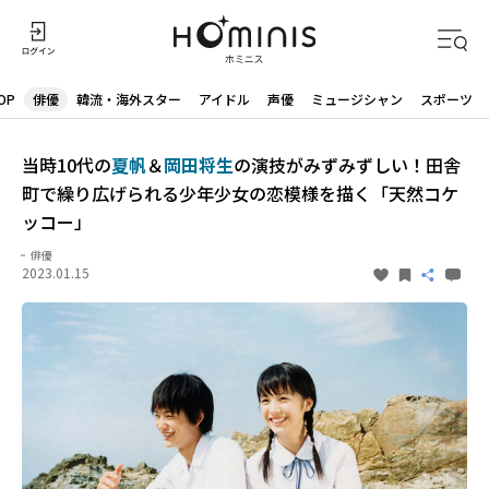
OP
俳優
韓流・海外スター
アイドル
声優
ミュージシャン
スポーツ
当時10代の
夏帆
＆
岡田将生
の演技がみずみずしい！田舎
町で繰り広げられる少年少女の恋模様を描く「天然コケ
ッコー」
俳優
2023.01.15