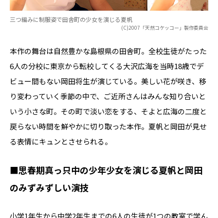
三つ編みに制服姿で田舎町の少女を演じる夏帆
(C)2007「天然コケッコー」製作委員会
本作の舞台は自然豊かな島根県の田舎町。全校生徒がたった
6人の分校に東京から転校してくる大沢広海を当時18歳でデ
ビュー間もない岡田将生が演じている。美しい花が咲き、移
り変わっていく季節の中で、ご近所さんはみんな知り合いと
いう小さな町。その町で淡い恋をする、そよと広海の二度と
戻らない時間を鮮やかに切り取った本作。夏帆と岡田が見せ
る表情にキュンとさせられる。
■思春期真っ只中の少年少女を演じる夏帆と岡田
のみずみずしい演技
小学1年生から中学2年生までの6人の生徒が1つの教室で学ん