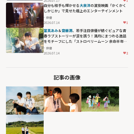
2026.07.17
1
自分も相手も輝かせる
大泉洋
の演技――映画「かくかく
しかじか」で見せた極上のエンターテインメント
俳優
2026.07.14
1
當真あみ
＆
齋藤潤
、若手注目俳優が紡ぐピュアな青
春ラブストーリーが涙を誘う！満月にまつわる逸話
をモチーフにした「ストロベリームーン 余命半年の
恋」
俳優
2026.07.14
2
記事の画像