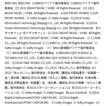
©BS-TBS
©BS-TBS
(C)BNOI/アイナナ製作委員会
(C)BNOI/アイナナ製作
委員会
(C) 2021 BIGHIT MUSIC / HYBE. All Rights Reserved.
(C) 2021
BIGHIT MUSIC / HYBE. All Rights Reserved.
(C)UP-FRONT WORKS
(C)UP-
FRONT WORKS
ⓒ Getty Images
ⓒ Getty Images
(C)2024 Youku
Information Technology (Beijing) Co., Ltd. All Rights Reserved.
(C)2024
Youku Information Technology (Beijing) Co., Ltd. All Rights Reserved.
©イ
ザワオフィス
©イザワオフィス
(C) 2021 BIGHIT MUSIC / HYBE. All Rights
Reserved.
(C) 2021 BIGHIT MUSIC / HYBE. All Rights Reserved.
ⓒ CJ ENM
Co., Ltd, All Rights Reserved
ⓒ CJ ENM Co., Ltd, All Rights Reserved
ⓒ
Getty Images
ⓒ Getty Images
（C）BNOI/劇場版アイナナ製作委員会
（C）BNOI/劇場版アイナナ製作委員会
(C)BEIJING IQIYI SCIENCE &
TECHNOLOGY CO., LTD.
(C)BEIJING IQIYI SCIENCE & TECHNOLOGY CO.,
LTD.
(C)2026 TAKE SHOBO CO.,LTD.
(C)2026 TAKE SHOBO CO.,LTD.
ⓒ
Getty Images
ⓒ Getty Images
(C) 2023『あんのこと』製作委員会
(C)
2023『あんのこと』製作委員会
©清水茜／講談社 ©原田重光・初嘉屋一
生・清水茜／講談社 ©2024 映画「はたらく細胞」製作委員会
©清水茜／
講談社 ©原田重光・初嘉屋一生・清水茜／講談社 ©2024 映画「はたらく細
胞」製作委員会
©2025スターコーポレーション21
©2025スターコーポレ
ーション21
ⓒ Getty Images
ⓒ Getty Images
©Luca Gambuti
(C)2016
BigHit Entertainment/PONY CANYON INC.
(C)2016 BigHit
Entertainment/PONY CANYON INC.
ⓒ Getty Images
ⓒ Getty Images
(C)