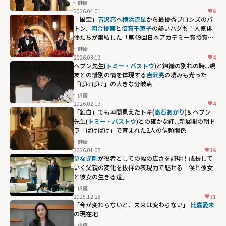
俳優
2026.04.01
6
「国宝」
吉沢亮
へ
横浜流星
から最優秀ブロンズのバ
トン、
河合優実
と
倍賞千恵子
の熱いハグも！人気俳
優たちが集結した「第49回日本アカデミー賞授賞
式」の名場面
俳優
2026.03.19
4
ヘブン先生(
トミー・バストウ
)と錦織の別れの時...親
友との惜別の情を体現する
吉沢亮
の凄みも光った
「ばけばけ」の大きな分岐点
俳優
2026.02.13
4
「紅白」でも垣間見えたトキ(
高石あかり
)＆ヘブン
先生(
トミー・バストウ
)との確かな絆...新展開の朝ド
ラ「ばけばけ」で育まれた2人の信頼関係
俳優
2026.01.05
16
草なぎ剛
が役者としての幅の広さを証明！成長して
いく父親の変化を抜群の表現力で魅せる「僕と彼女
と彼女の生きる道」
俳優
2025.12.28
71
「今が変わらないと、未来は変わらない」 ――
比嘉愛未
の現在地
俳優