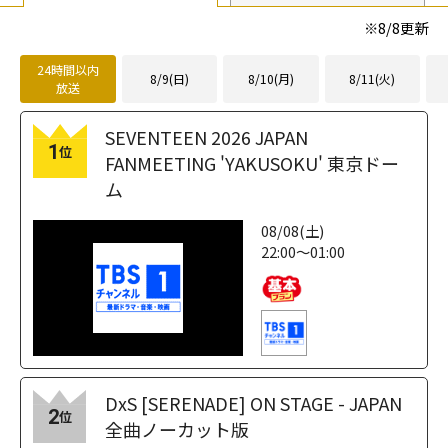
loading="lazy"
fetchpriority="h
※
8/8
更新
igh">
24時間以内
8/9(日)
8/10(月)
8/11(火)
放送
SEVENTEEN 2026 JAPAN
1
位
FANMEETING 'YAKUSOKU' 東京ドー
ム
08/08(土)
22:00～01:00
DxS [SERENADE] ON STAGE - JAPAN
2
位
全曲ノーカット版