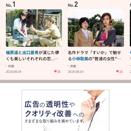
1
2
No.
No.
福原遥
と
出口夏希
が演じた儚
名作ドラマ「すいか」で魅せ
くも美しいそれぞれの恋...生
る
小林聡美
の"普通の女性"が
きることの尊さを教えてくれ
大人に刺さる...映画「かもめ
俳優
俳優
た映画「あの花が咲く丘で、
食堂」にも通じる静かな芝居
2026.08.04
25
2026.08.03
23
君とまた出会えたら。」