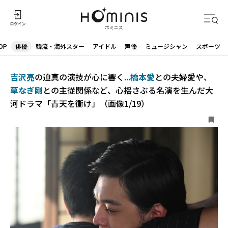
OP
俳優
韓流・海外スター
アイドル
声優
ミュージシャン
スポーツ
吉沢亮
の迫真の演技が心に響く...
橋本愛
との夫婦愛や、
草なぎ剛
との主従関係など、心揺さぶる名演を生んだ大
河ドラマ「青天を衝け」（画像1/19）