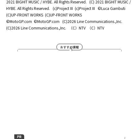
2021 BIGHIT MUSIC / HYBE. All Rights Reserved.
(C) 2021 BIGHIT MUSIC /
HYBE. All Rights Reserved.
(c)Project III
(c)Project III
©Luca Gambuti
(C)UP-FRONT WORKS
(C)UP-FRONT WORKS
©MotoGP.com
©MotoGP.com
(C)2026 Line Communications.,Inc.
(C)2026 Line Communications.,Inc.
（C）NTV
（C）NTV
おすすめ情報