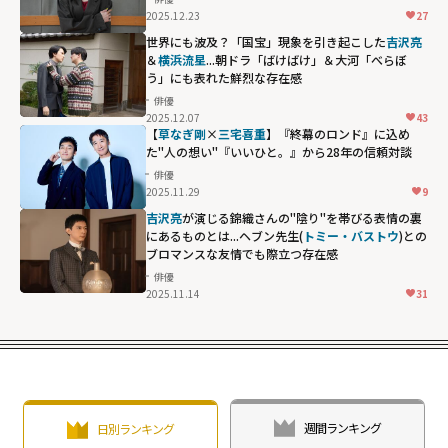
2025.12.23
27
世界にも波及？「国宝」現象を引き起こした
吉沢亮
＆
横浜流星
...朝ドラ「ばけばけ」＆大河「べらぼ
う」にも表れた鮮烈な存在感
俳優
2025.12.07
43
【
草なぎ剛
×
三宅喜重
】『終幕のロンド』に込め
た"人の想い"――『いいひと。』から28年の信頼対談
俳優
2025.11.29
9
吉沢亮
が演じる錦織さんの"陰り"を帯びる表情の裏
にあるものとは...ヘブン先生(
トミー・バストウ
)との
ブロマンスな友情でも際立つ存在感
俳優
2025.11.14
31
トミー・バスト
ウ)とのブロマン
スな友情でも際
立つ存在感"
width="304"
height="203"
週間ランキング
日別ランキング