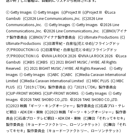
送が終了した番組は、自動的にリストから削除されます。
ⓒ Getty Images
ⓒ Getty Images
(c)Project III
(c)Project III
©Luca
Gambuti
(C)2026 Line Communications.,Inc.
(C)2026 Line
Communications.,Inc.
ⓒ Getty Images
ⓒ Getty Images
©2026 Line
Communications.,Inc.
©2026 Line Communications.,Inc.
(C)BNOI/アイナ
ナ製作委員会
(C)BNOI/アイナナ製作委員会
(C) Ultimate Productions
(C)
Ultimate Productions
(C)日渡早紀・白泉社(花とゆめ)/フライングドッ
グ/PRODUCTION I.G
(C)日渡早紀・白泉社(花とゆめ)/フライングドッ
グ/PRODUCTION I.G
©️VIVA LA ROCK 2026
©️VIVA LA ROCK 2026
©Luca
Gambuti
(C)KBS
(C)KBS
(C) 2021 BIGHIT MUSIC / HYBE. All Rights
Reserved.
(C) 2021 BIGHIT MUSIC / HYBE. All Rights Reserved.
ⓒ Getty
Images
ⓒ Getty Images
(C)ABC
(C)ABC
(C)Media Caravan International
Limited
(C)Media Caravan International Limited
(C) MBC PLUS
(C) MBC
PLUS
(C)「2019 L♡DK」製作委員会
(C)「2019 L♡DK」製作委員会
(C)UP-FRONT WORKS
(C)UP-FRONT WORKS
ⓒ Getty Images
ⓒ Getty
Images
©2026 TAKE SHOBO CO.,LTD.
©2026 TAKE SHOBO CO.,LTD.
(C)2023 映画「ギーツ・キングオージャー」製作委員会 (C)石森プロ・テレ
ビ朝日・ADK EM・東映
(C)2023 映画「ギーツ・キングオージャー」製作委
員会 (C)石森プロ・テレビ朝日・ADK EM・東映
(C)舞台「それってキセキ」
製作委員会（キョードーファクトリー、ローソンチケット）
(C)舞台「それ
ってキセキ」製作委員会（キョードーファクトリー、ローソンチケット）