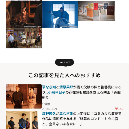
Related
この記事を見た人へのおすすめ
草なぎ剛
と
清原果耶
が描く父娘の絆と復讐劇にほろ
り...
小泉今日子
の存在感も物語を支える映画「碁盤
斬り」
俳優
2026.05.21
150
塩野瑛久
が
草なぎ剛
の上司役に！コミカルな演技で
作品に清涼感を与える「終幕のロンド－もう二度
と、会えないあなたに－」