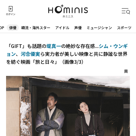
OP
俳優
韓流・海外スター
アイドル
声優
ミュージシャン
スポーツ
「GIFT」も話題の
堤真一
の絶妙な存在感...
シム・ウンギ
ョン
、
河合優実
ら実力者が美しい映像と共に静謐な世界
を紡ぐ映画「旅と日々」（画像3/3）