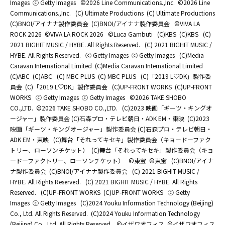
Images
ⓒ Getty Images
©2026 Line Communications.,Inc.
©2026 Line
Communications.,Inc.
(C) Ultimate Productions
(C) Ultimate Productions
(C)BNOI/アイナナ製作委員会
(C)BNOI/アイナナ製作委員会
©️VIVA LA
ROCK 2026
©️VIVA LA ROCK 2026
©Luca Gambuti
(C)KBS
(C)KBS
(C)
2021 BIGHIT MUSIC / HYBE. All Rights Reserved.
(C) 2021 BIGHIT MUSIC /
HYBE. All Rights Reserved.
ⓒ Getty Images
ⓒ Getty Images
(C)Media
Caravan International Limited
(C)Media Caravan International Limited
(C)ABC
(C)ABC
(C) MBC PLUS
(C) MBC PLUS
(C)「2019 L♡DK」製作委
員会
(C)「2019 L♡DK」製作委員会
(C)UP-FRONT WORKS
(C)UP-FRONT
WORKS
ⓒ Getty Images
ⓒ Getty Images
©2026 TAKE SHOBO
CO.,LTD.
©2026 TAKE SHOBO CO.,LTD.
(C)2023 映画「ギーツ・キングオ
ージャー」製作委員会 (C)石森プロ・テレビ朝日・ADK EM・東映
(C)2023
映画「ギーツ・キングオージャー」製作委員会 (C)石森プロ・テレビ朝日・
ADK EM・東映
(C)舞台「それってキセキ」製作委員会（キョードーファク
トリー、ローソンチケット）
(C)舞台「それってキセキ」製作委員会（キョ
ードーファクトリー、ローソンチケット）
©東宝
©東宝
(C)BNOI/アイナ
ナ製作委員会
(C)BNOI/アイナナ製作委員会
(C) 2021 BIGHIT MUSIC /
HYBE. All Rights Reserved.
(C) 2021 BIGHIT MUSIC / HYBE. All Rights
Reserved.
(C)UP-FRONT WORKS
(C)UP-FRONT WORKS
ⓒ Getty
Images
ⓒ Getty Images
(C)2024 Youku Information Technology (Beijing)
Co., Ltd. All Rights Reserved.
(C)2024 Youku Information Technology
(Beijing) Co., Ltd. All Rights Reserved.
©イザワオフィス
©イザワオフィス