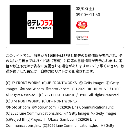
08/08(土)
09:00～11:50
このサイトでは、当日から1週間分はEPGと同等の番組情報が表示され、そ
の先1か月後まではガイド誌（有料）と同等の番組情報が表示されます。番
組や放送予定は予告なく変更される場合がありますのでご了承ください。放
送が終了した番組は、自動的にリストから削除されます。
(C)UP-FRONT WORKS
(C)UP-FRONT WORKS
ⓒ Getty Images
ⓒ Getty
Images
©MotoGP.com
©MotoGP.com
(C) 2021 BIGHIT MUSIC / HYBE.
All Rights Reserved.
(C) 2021 BIGHIT MUSIC / HYBE. All Rights Reserved.
(C)UP-FRONT WORKS
(C)UP-FRONT WORKS
©MotoGP.com
©MotoGP.com
(C)2026 Line Communications.,Inc.
(C)2026 Line Communications.,Inc.
ⓒ Getty Images
ⓒ Getty Images
(c)Project III
(c)Project III
©Luca Gambuti
(C)2026 Line
Communications.,Inc.
(C)2026 Line Communications.,Inc.
ⓒ Getty