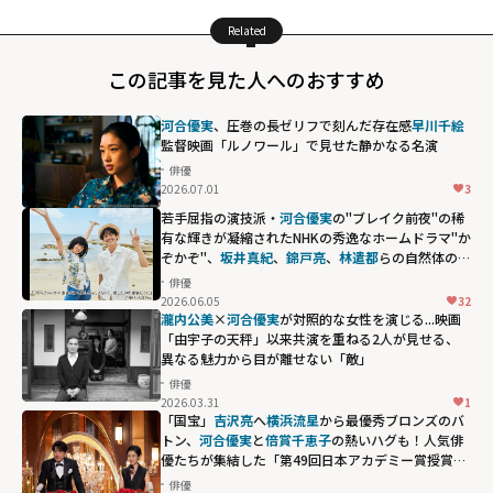
Related
この記事を見た人へのおすすめ
河合優実
、圧巻の長ゼリフで刻んだ存在感――
早川千絵
監督映画「ルノワール」で見せた静かなる名演
俳優
2026.07.01
3
若手屈指の演技派・
河合優実
の"ブレイク前夜"の稀
有な輝きが凝縮されたNHKの秀逸なホームドラマ"か
ぞかぞ"、
坂井真紀
、
錦戸亮
、
林遣都
らの自然体の演
技も心に残る...
俳優
2026.06.05
32
坂井真紀、
錦戸
瀧内公美
×
河合優実
が対照的な女性を演じる...映画
亮
、
林遣都
らの
「由宇子の天秤」以来共演を重ねる2人が見せる、
異なる魅力から目が離せない「敵」
自然体の演技も
俳優
心に残る..."
2026.03.31
1
width="304"
「国宝」
吉沢亮
へ
横浜流星
から最優秀ブロンズのバ
トン、
河合優実
と
倍賞千恵子
の熱いハグも！人気俳
height="203"
優たちが集結した「第49回日本アカデミー賞授賞
loading="lazy"
式」の名場面
俳優