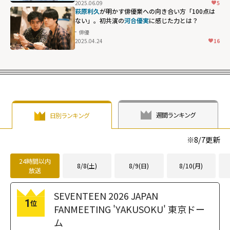
2025.06.09
5
萩原利久
が明かす俳優業への向き合い方「100点は
ない」。初共演の
河合優実
に感じた力とは？
俳優
2025.04.24
16
週間ランキング
日別ランキング
※
8/7
更新
24時間以内
8/8(土)
8/9(日)
8/10(月)
放送
SEVENTEEN 2026 JAPAN
1
位
FANMEETING 'YAKUSOKU' 東京ドー
ム