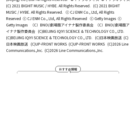
(C) 2021 BIGHIT MUSIC / HYBE. All Rights Reserved.
(C) 2021 BIGHIT
MUSIC / HYBE. All Rights Reserved.
ⓒ CJ ENM Co., Ltd, All Rights
Reserved
ⓒ CJ ENM Co., Ltd, All Rights Reserved
ⓒ Getty Images
ⓒ
Getty Images
（C）BNOI/劇場版アイナナ製作委員会
（C）BNOI/劇場版ア
イナナ製作委員会
(C)BEIJING IQIYI SCIENCE & TECHNOLOGY CO., LTD.
(C)BEIJING IQIYI SCIENCE & TECHNOLOGY CO., LTD.
(C)日本映画放送
(C)
日本映画放送
(C)UP-FRONT WORKS
(C)UP-FRONT WORKS
(C)2026 Line
Communications.,Inc.
(C)2026 Line Communications.,Inc.
おすすめ情報