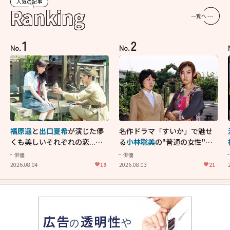
人気の記事
Ranking
一覧へ
1
2
No.
No.
福原遥
と
出口夏希
が演じた儚
名作ドラマ「すいか」で魅せ
くも美しいそれぞれの恋...生
る
小林聡美
の"普通の女性"が
きることの尊さを教えてくれ
大人に刺さる...映画「かもめ
俳優
俳優
た映画「あの花が咲く丘で、
食堂」にも通じる静かな芝居
2026.08.04
19
2026.08.03
21
君とまた出会えたら。」