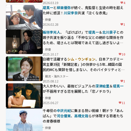
fetchpriority="h
2026.03.19
4
igh">
堤真一
と
柳楽優弥
が紡ぐ、鬼監督と生徒の時を超え
た絆に感涙！
川栄李奈
共演「泣くな赤鬼」
俳優
2026.02.28
1
板垣李光人
、「ばけばけ」で
堤真一
＆
北川景子
との
親子共演を振り返る「不仲な父との絶妙な関係を作
るため、堤さんとは現場であえて話し過ぎないよう
にしていた」
俳優
2025.10.17
10
日韓で活躍する
シム・ウンギョン
、日本アカデミー
賞主要3冠(「新聞記者」)の快挙から5年...韓国の国
民的MCも賛辞を惜しまない、そのバイタリティと
は？
韓流・海外スター
2025.08.12
1
大人かわいい、最強ビジュアルの
深津絵里
＆
堤真一
が不器用すぎる恋を展開した「恋ノチカラ」
俳優
2025.06.27
11
千尋役の
中沢元紀
に集まる熱い視線！朝ドラ「あん
ぱん」で
河合優実
、
高橋文哉
らが体現する若者たち
の青春模様
俳優