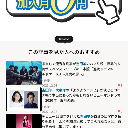
Related
この記事を見た人へのおすすめ
凛々しく優秀な刑事が
吉田羊
のハマり役！世界的人
気サスペンスシリーズの日本版「連続ドラマW コー
ルドケース3 ～真実の扉～」
俳優
2025.12.04
1
吉田羊
、
大泉洋
の「ようようコンビ」が演じるコロ
ナ禍で本当にあったかもしれないヒューマンドラマ
「2020年 五月の恋」
俳優
2022.12.02
2
デビュー25周年を迎えた
吉田羊
が自身の出演作を振
り返る！「よくぞ25年も続けてこられたなぁと、自
分で自分に驚いています」