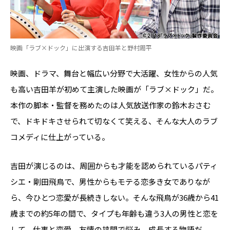
映画「ラブ×ドック」に出演する吉田羊と野村周平
映画、ドラマ、舞台と幅広い分野で大活躍、女性からの人気
も高い吉田羊が初めて主演した映画が「ラブ×ドック」だ。
本作の脚本・監督を務めたのは人気放送作家の鈴木おさむ
で、ドキドキさせられて切なくて笑える、そんな大人のラブ
コメディに仕上がっている。
吉田が演じるのは、周囲からも才能を認められているパティ
シエ・剛田飛鳥で、男性からもモテる恋多き女でありなが
ら、今ひとつ恋愛が長続きしない。そんな飛鳥が36歳から41
歳までの約5年の間で、タイプも年齢も違う3人の男性と恋を
して、仕事と恋愛、友情の挟間で悩み、成長する物語だ。