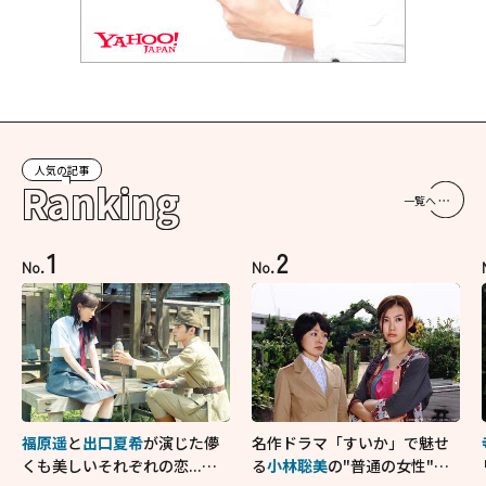
人気の記事
Ranking
一覧へ
1
2
No.
No.
福原遥
と
出口夏希
が演じた儚
名作ドラマ「すいか」で魅せ
くも美しいそれぞれの恋...生
る
小林聡美
の"普通の女性"が