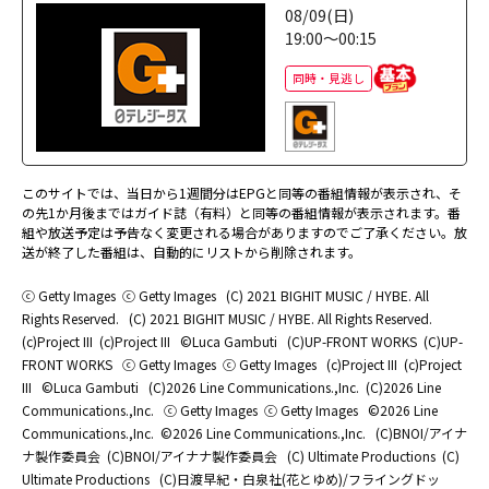
08/09(日)
19:00～00:15
同時・見逃し
このサイトでは、当日から1週間分はEPGと同等の番組情報が表示され、そ
の先1か月後まではガイド誌（有料）と同等の番組情報が表示されます。番
組や放送予定は予告なく変更される場合がありますのでご了承ください。放
送が終了した番組は、自動的にリストから削除されます。
ⓒ Getty Images
ⓒ Getty Images
(C) 2021 BIGHIT MUSIC / HYBE. All
Rights Reserved.
(C) 2021 BIGHIT MUSIC / HYBE. All Rights Reserved.
(c)Project III
(c)Project III
©Luca Gambuti
(C)UP-FRONT WORKS
(C)UP-
FRONT WORKS
ⓒ Getty Images
ⓒ Getty Images
(c)Project III
(c)Project
III
©Luca Gambuti
(C)2026 Line Communications.,Inc.
(C)2026 Line
Communications.,Inc.
ⓒ Getty Images
ⓒ Getty Images
©2026 Line
Communications.,Inc.
©2026 Line Communications.,Inc.
(C)BNOI/アイナ
ナ製作委員会
(C)BNOI/アイナナ製作委員会
(C) Ultimate Productions
(C)
Ultimate Productions
(C)日渡早紀・白泉社(花とゆめ)/フライングドッ