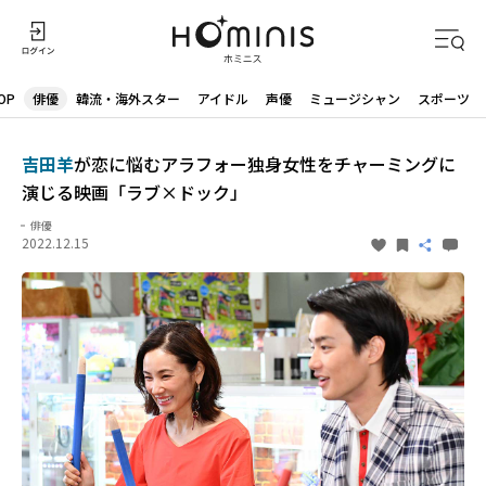
OP
俳優
韓流・海外スター
アイドル
声優
ミュージシャン
スポーツ
吉田羊
が恋に悩むアラフォー独身女性をチャーミングに
演じる映画「ラブ×ドック」
俳優
2022.12.15