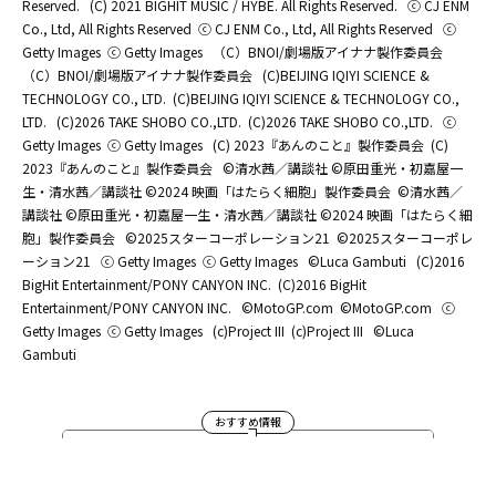
Reserved.
(C) 2021 BIGHIT MUSIC / HYBE. All Rights Reserved.
ⓒ CJ ENM
Co., Ltd, All Rights Reserved
ⓒ CJ ENM Co., Ltd, All Rights Reserved
ⓒ
Getty Images
ⓒ Getty Images
（C）BNOI/劇場版アイナナ製作委員会
（C）BNOI/劇場版アイナナ製作委員会
(C)BEIJING IQIYI SCIENCE &
TECHNOLOGY CO., LTD.
(C)BEIJING IQIYI SCIENCE & TECHNOLOGY CO.,
LTD.
(C)2026 TAKE SHOBO CO.,LTD.
(C)2026 TAKE SHOBO CO.,LTD.
ⓒ
Getty Images
ⓒ Getty Images
(C) 2023『あんのこと』製作委員会
(C)
2023『あんのこと』製作委員会
©清水茜／講談社 ©原田重光・初嘉屋一
生・清水茜／講談社 ©2024 映画「はたらく細胞」製作委員会
©清水茜／
講談社 ©原田重光・初嘉屋一生・清水茜／講談社 ©2024 映画「はたらく細
胞」製作委員会
©2025スターコーポレーション21
©2025スターコーポレ
ーション21
ⓒ Getty Images
ⓒ Getty Images
©Luca Gambuti
(C)2016
BigHit Entertainment/PONY CANYON INC.
(C)2016 BigHit
Entertainment/PONY CANYON INC.
©MotoGP.com
©MotoGP.com
ⓒ
Getty Images
ⓒ Getty Images
(c)Project III
(c)Project III
©Luca
Gambuti
おすすめ情報