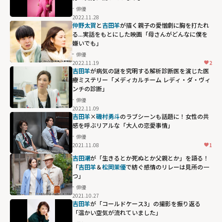
俳優
2022.11.28
仲野太賀
と
吉田羊
が描く親子の愛憎劇に胸を打たれ
る...実話をもとにした映画「母さんがどんなに僕を
嫌いでも」
俳優
2022.11.19
2
吉田羊
が病気の謎を究明する解析診断医を演じた医
療ミステリー「メディカルチーム レディ・ダ・ヴィ
ンチの診断」
俳優
2022.11.09
吉田羊
×
磯村勇斗
のラブシーンも話題に！女性の共
感を呼ぶリアルな「大人の恋愛事情」
俳優
2021.11.08
1
吉田潮
が「生きるとか死ぬとか父親とか」を語る！
「
吉田羊
＆
松岡茉優
で紡ぐ感情のリレーは見所の一
つ」
俳優
2021.10.27
吉田羊
が「コールドケース3」の撮影を振り返る
「温かい空気が流れていました」