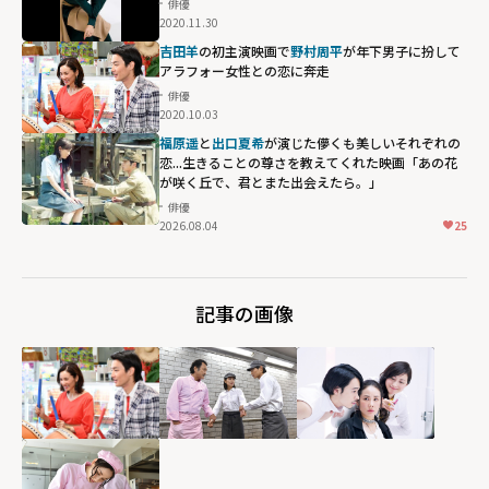
俳優
2020.11.30
吉田羊
の初主演映画で
野村周平
が年下男子に扮して
アラフォー女性との恋に奔走
俳優
2020.10.03
福原遥
と
出口夏希
が演じた儚くも美しいそれぞれの
恋...生きることの尊さを教えてくれた映画「あの花
が咲く丘で、君とまた出会えたら。」
俳優
2026.08.04
25
記事の画像