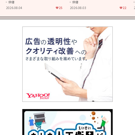
きることの尊さを教えてくれ
大人に刺さる...映画「かもめ
俳優
俳優
た映画「あの花が咲く丘で、
食堂」にも通じる静かな芝居
2026.08.04
25
2026.08.03
22
君とまた出会えたら。」