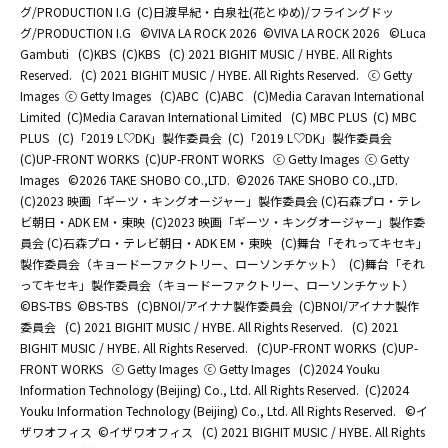
グ/PRODUCTION I.G
(C)日渡早紀・白泉社(花とゆめ)/フライングドッ
グ/PRODUCTION I.G
©️VIVA LA ROCK 2026
©️VIVA LA ROCK 2026
©Luca
Gambuti
(C)KBS
(C)KBS
(C) 2021 BIGHIT MUSIC / HYBE. All Rights
Reserved.
(C) 2021 BIGHIT MUSIC / HYBE. All Rights Reserved.
ⓒ Getty
Images
ⓒ Getty Images
(C)ABC
(C)ABC
(C)Media Caravan International
Limited
(C)Media Caravan International Limited
(C) MBC PLUS
(C) MBC
PLUS
(C)「2019 L♡DK」製作委員会
(C)「2019 L♡DK」製作委員会
(C)UP-FRONT WORKS
(C)UP-FRONT WORKS
ⓒ Getty Images
ⓒ Getty
Images
©2026 TAKE SHOBO CO.,LTD.
©2026 TAKE SHOBO CO.,LTD.
(C)2023 映画「ギーツ・キングオージャー」製作委員会 (C)石森プロ・テレ
ビ朝日・ADK EM・東映
(C)2023 映画「ギーツ・キングオージャー」製作委
員会 (C)石森プロ・テレビ朝日・ADK EM・東映
(C)舞台「それってキセキ」
製作委員会（キョードーファクトリー、ローソンチケット）
(C)舞台「それ
ってキセキ」製作委員会（キョードーファクトリー、ローソンチケット）
©BS-TBS
©BS-TBS
(C)BNOI/アイナナ製作委員会
(C)BNOI/アイナナ製作
委員会
(C) 2021 BIGHIT MUSIC / HYBE. All Rights Reserved.
(C) 2021
BIGHIT MUSIC / HYBE. All Rights Reserved.
(C)UP-FRONT WORKS
(C)UP-
FRONT WORKS
ⓒ Getty Images
ⓒ Getty Images
(C)2024 Youku
Information Technology (Beijing) Co., Ltd. All Rights Reserved.
(C)2024
Youku Information Technology (Beijing) Co., Ltd. All Rights Reserved.
©イ
ザワオフィス
©イザワオフィス
(C) 2021 BIGHIT MUSIC / HYBE. All Rights