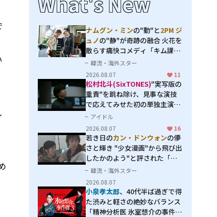
What's New
で
ナムグン・ミン
の"動"と
2PM ジ
ュノ
の"静"が奇跡の融合 火花を
散らす痛快コメディ「キム課長
い
とソ理事～Bravo! Your Life
韓流・海外スター
～」
2026.08.07
11
松村北斗(SixTONES)
"実写版の
重責"を跳ね除け、見事な演技
で応えてみせた初の単独主演映
し
画「秒速5センチメートル」
アイドル
2026.08.07
16
若き日の
カン・ドンウォン
の儚
さと輝き "少女漫画"から飛び出
したかのよう"と評された「オ
め
オカミの誘惑」
韓流・海外スター
。
2026.08.07
小泉孝太郎
、40代半ば過ぎで得
た渋みと軽さの絶妙なバランス
「精神分析医 氷室想介の事件簿