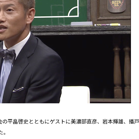
、司会の平畠啓史とともにゲストに美濃部直彦、岩本輝雄、播
た。