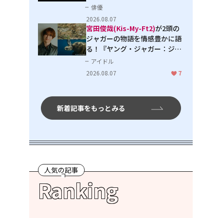
３」で見せる進化
俳優
2026.08.07
宮田俊哉(Kis-My-Ft2)
が2頭の
ジャガーの物語を情感豊かに語
る！『ヤング・ジャガー：ジャ
ングル王への道』『ジャガーと
アイドル
ウミガメの物語：熱帯林の守護
2026.08.07
7
神』で見せるナレーションの妙
新着記事をもっとみる
人気の記事
Ranking