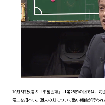
10月6日放送の「平畠会議」J1第28節の回では
竜二を招へい。週末のJ1について熱い議論が行われ