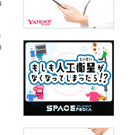
残
即
性