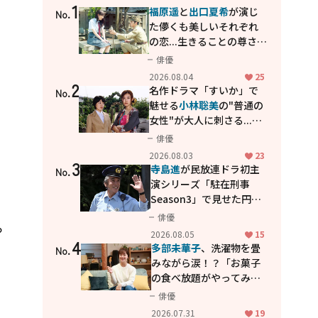
1
福原遥
と
出口夏希
が演じ
No.
中
た儚くも美しいそれぞれ
の恋...生きることの尊さを
教えてくれた映画「あの
俳優
花が咲く丘で、君とまた出
2026.08.04
25
2
会えたら。」
名作ドラマ「すいか」で
No.
魅せる
小林聡美
の"普通の
女性"が大人に刺さる...映
画「かもめ食堂」にも通
俳優
シ
じる静かな芝居
2026.08.03
23
3
寺島進
が民放連ドラ初主
No.
演シリーズ「駐在刑事
Season3」で見せた円熟
の演技
俳優
っ
2026.08.05
15
4
多部未華子
、洗濯物を畳
No.
みながら涙！？「お菓子
の食べ放題がやってみた
い」ハンディファン4台の
俳優
暑さ対策も明かす
2026.07.31
19