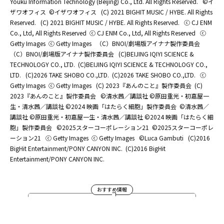
Youku Information Technology (Beijing) Co., Ltd. All Rights Reserved.
©イ
ザワオフィス
©イザワオフィス
(C) 2021 BIGHIT MUSIC / HYBE. All Rights
Reserved.
(C) 2021 BIGHIT MUSIC / HYBE. All Rights Reserved.
ⓒ CJ ENM
Co., Ltd, All Rights Reserved
ⓒ CJ ENM Co., Ltd, All Rights Reserved
ⓒ
Getty Images
ⓒ Getty Images
（C）BNOI/劇場版アイナナ製作委員会
（C）BNOI/劇場版アイナナ製作委員会
(C)BEIJING IQIYI SCIENCE &
TECHNOLOGY CO., LTD.
(C)BEIJING IQIYI SCIENCE & TECHNOLOGY CO.,
LTD.
(C)2026 TAKE SHOBO CO.,LTD.
(C)2026 TAKE SHOBO CO.,LTD.
ⓒ
Getty Images
ⓒ Getty Images
(C) 2023『あんのこと』製作委員会
(C)
2023『あんのこと』製作委員会
©清水茜／講談社 ©原田重光・初嘉屋一
生・清水茜／講談社 ©2024 映画「はたらく細胞」製作委員会
©清水茜／
講談社 ©原田重光・初嘉屋一生・清水茜／講談社 ©2024 映画「はたらく細
胞」製作委員会
©2025スターコーポレーション21
©2025スターコーポレ
ーション21
ⓒ Getty Images
ⓒ Getty Images
©Luca Gambuti
(C)2016
BigHit Entertainment/PONY CANYON INC.
(C)2016 BigHit
Entertainment/PONY CANYON INC.
おすすめ情報