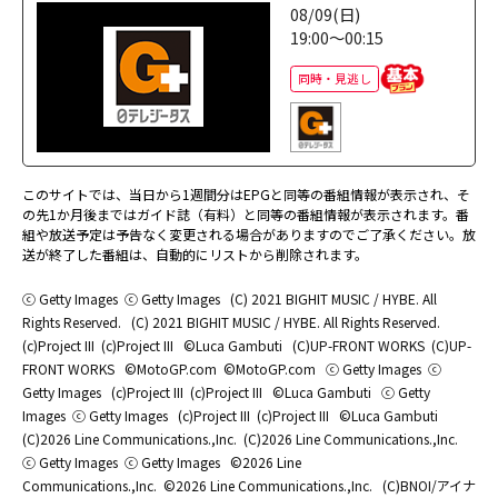
08/09(日)
19:00～00:15
同時・見逃し
このサイトでは、当日から1週間分はEPGと同等の番組情報が表示され、そ
の先1か月後まではガイド誌（有料）と同等の番組情報が表示されます。番
組や放送予定は予告なく変更される場合がありますのでご了承ください。放
送が終了した番組は、自動的にリストから削除されます。
ⓒ Getty Images
ⓒ Getty Images
(C) 2021 BIGHIT MUSIC / HYBE. All
Rights Reserved.
(C) 2021 BIGHIT MUSIC / HYBE. All Rights Reserved.
(c)Project III
(c)Project III
©Luca Gambuti
(C)UP-FRONT WORKS
(C)UP-
FRONT WORKS
©MotoGP.com
©MotoGP.com
ⓒ Getty Images
ⓒ
Getty Images
(c)Project III
(c)Project III
©Luca Gambuti
ⓒ Getty
Images
ⓒ Getty Images
(c)Project III
(c)Project III
©Luca Gambuti
(C)2026 Line Communications.,Inc.
(C)2026 Line Communications.,Inc.
ⓒ Getty Images
ⓒ Getty Images
©2026 Line
Communications.,Inc.
©2026 Line Communications.,Inc.
(C)BNOI/アイナ