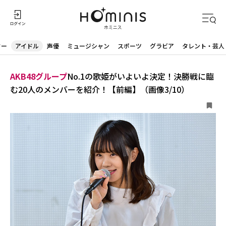
ター
アイドル
声優
ミュージシャン
スポーツ
グラビア
タレント・芸人
AKB48グループ
No.1の歌姫がいよいよ決定！決勝戦に臨
む20人のメンバーを紹介！【前編】（画像3/10）