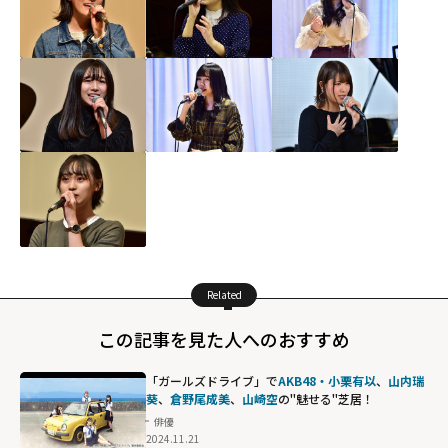
Related
この記事を見た人へのおすすめ
「ガールズドライブ」で
AKB48・小栗有以
、
山内瑞
葵
、
倉野尾成美
、
山崎空
の"魅せる"芝居！
俳優
2024.11.21