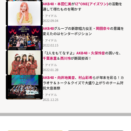
AKB48・本田仁美
が
IZ*ONE(アイズワン)
の活動を
通して得たものを明かす
アイドル
2022.09.04
AKB48
グループの新歌唱力女王・
岡田奈々
の意識を
変えたのはセンターポジション
アイドル
2022.02.15
「2人をもてなすよ」
AKB48・久保怜音
の誘いを、
千葉恵里
＆
西川怜
が断固拒否！
アイドル
2022.01.28
AKB48・向井地美音
、
村山彩希
らが年末を彩る！カ
ラオケ＆トーク＆クイズで大盛り上がりのチーム対
抗大音楽祭
アイドル
2021.12.25