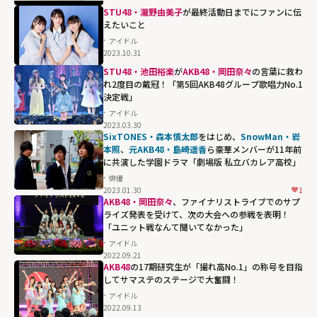
STU48・瀧野由美子
が最終活動日までにファンに伝
えたいこと
アイドル
2023.10.31
STU48・池田裕楽
が
AKB48・岡田奈々
の言葉に救わ
れ2度目の戴冠！「第5回AKB48グループ歌唱力No.1
決定戦」
アイドル
2023.03.30
SixTONES・森本慎太郎
をはじめ、
SnowMan・岩
本照
、
元AKB48・島崎遥香
ら豪華メンバーが11年前
に共演した学園ドラマ「劇場版 私立バカレア高校」
俳優
2023.01.30
1
AKB48・岡田奈々
、ファイナリストライブでのサプ
ライズ発表を受けて、次の大会への参戦を表明！
「ユニット戦なんて聞いてなかった」
アイドル
2022.09.21
AKB48
の17期研究生が「撮れ高No.1」の称号を目指
してサマステのステージで大奮闘！
アイドル
2022.09.13