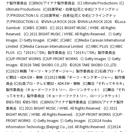
ナ製作委員会
(C)BNOI/アイナナ製作委員会
(C) Ultimate Productions
(C)
Ultimate Productions
(C)日渡早紀・白泉社(花とゆめ)/フライングドッ
グ/PRODUCTION I.G
(C)日渡早紀・白泉社(花とゆめ)/フライングドッ
グ/PRODUCTION I.G
©️VIVA LA ROCK 2026
©️VIVA LA ROCK 2026
©Luca
Gambuti
(C)KBS
(C)KBS
(C) 2021 BIGHIT MUSIC / HYBE. All Rights
Reserved.
(C) 2021 BIGHIT MUSIC / HYBE. All Rights Reserved.
ⓒ Getty
Images
ⓒ Getty Images
(C)ABC
(C)ABC
(C)Media Caravan International
Limited
(C)Media Caravan International Limited
(C) MBC PLUS
(C) MBC
PLUS
(C)「2019 L♡DK」製作委員会
(C)「2019 L♡DK」製作委員会
(C)UP-FRONT WORKS
(C)UP-FRONT WORKS
ⓒ Getty Images
ⓒ Getty
Images
©2026 TAKE SHOBO CO.,LTD.
©2026 TAKE SHOBO CO.,LTD.
(C)2023 映画「ギーツ・キングオージャー」製作委員会 (C)石森プロ・テレ
ビ朝日・ADK EM・東映
(C)2023 映画「ギーツ・キングオージャー」製作委
員会 (C)石森プロ・テレビ朝日・ADK EM・東映
(C)舞台「それってキセキ」
製作委員会（キョードーファクトリー、ローソンチケット）
(C)舞台「それ
ってキセキ」製作委員会（キョードーファクトリー、ローソンチケット）
©BS-TBS
©BS-TBS
(C)BNOI/アイナナ製作委員会
(C)BNOI/アイナナ製作
委員会
(C) 2021 BIGHIT MUSIC / HYBE. All Rights Reserved.
(C) 2021
BIGHIT MUSIC / HYBE. All Rights Reserved.
(C)UP-FRONT WORKS
(C)UP-
FRONT WORKS
ⓒ Getty Images
ⓒ Getty Images
(C)2024 Youku
Information Technology (Beijing) Co., Ltd. All Rights Reserved.
(C)2024