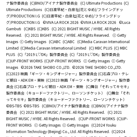
ナ製作委員会
(C)BNOI/アイナナ製作委員会
(C) Ultimate Productions
(C)
Ultimate Productions
(C)日渡早紀・白泉社(花とゆめ)/フライングドッ
グ/PRODUCTION I.G
(C)日渡早紀・白泉社(花とゆめ)/フライングドッ
グ/PRODUCTION I.G
©️VIVA LA ROCK 2026
©️VIVA LA ROCK 2026
©Luca
Gambuti
(C)KBS
(C)KBS
(C) 2021 BIGHIT MUSIC / HYBE. All Rights
Reserved.
(C) 2021 BIGHIT MUSIC / HYBE. All Rights Reserved.
ⓒ Getty
Images
ⓒ Getty Images
(C)ABC
(C)ABC
(C)Media Caravan International
Limited
(C)Media Caravan International Limited
(C) MBC PLUS
(C) MBC
PLUS
(C)「2019 L♡DK」製作委員会
(C)「2019 L♡DK」製作委員会
(C)UP-FRONT WORKS
(C)UP-FRONT WORKS
ⓒ Getty Images
ⓒ Getty
Images
©2026 TAKE SHOBO CO.,LTD.
©2026 TAKE SHOBO CO.,LTD.
(C)2023 映画「ギーツ・キングオージャー」製作委員会 (C)石森プロ・テレ
ビ朝日・ADK EM・東映
(C)2023 映画「ギーツ・キングオージャー」製作委
員会 (C)石森プロ・テレビ朝日・ADK EM・東映
(C)舞台「それってキセキ」
製作委員会（キョードーファクトリー、ローソンチケット）
(C)舞台「それ
ってキセキ」製作委員会（キョードーファクトリー、ローソンチケット）
©BS-TBS
©BS-TBS
(C)BNOI/アイナナ製作委員会
(C)BNOI/アイナナ製作
委員会
(C) 2021 BIGHIT MUSIC / HYBE. All Rights Reserved.
(C) 2021
BIGHIT MUSIC / HYBE. All Rights Reserved.
(C)UP-FRONT WORKS
(C)UP-
FRONT WORKS
ⓒ Getty Images
ⓒ Getty Images
(C)2024 Youku
Information Technology (Beijing) Co., Ltd. All Rights Reserved.
(C)2024