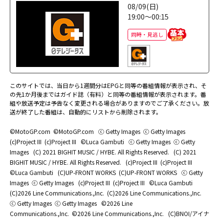
08/09(日)
19:00～00:15
同時・見逃し
このサイトでは、当日から1週間分はEPGと同等の番組情報が表示され、そ
の先1か月後まではガイド誌（有料）と同等の番組情報が表示されます。番
組や放送予定は予告なく変更される場合がありますのでご了承ください。放
送が終了した番組は、自動的にリストから削除されます。
©MotoGP.com
©MotoGP.com
ⓒ Getty Images
ⓒ Getty Images
(c)Project III
(c)Project III
©Luca Gambuti
ⓒ Getty Images
ⓒ Getty
Images
(C) 2021 BIGHIT MUSIC / HYBE. All Rights Reserved.
(C) 2021
BIGHIT MUSIC / HYBE. All Rights Reserved.
(c)Project III
(c)Project III
©Luca Gambuti
(C)UP-FRONT WORKS
(C)UP-FRONT WORKS
ⓒ Getty
Images
ⓒ Getty Images
(c)Project III
(c)Project III
©Luca Gambuti
(C)2026 Line Communications.,Inc.
(C)2026 Line Communications.,Inc.
ⓒ Getty Images
ⓒ Getty Images
©2026 Line
Communications.,Inc.
©2026 Line Communications.,Inc.
(C)BNOI/アイナ