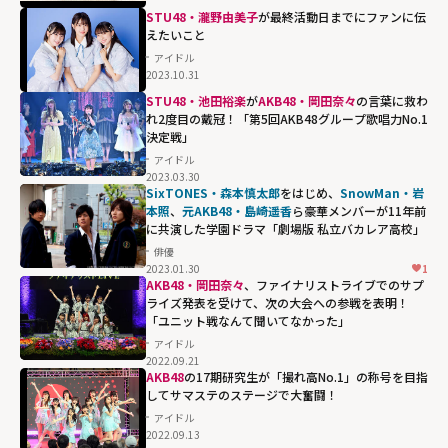
STU48・瀧野由美子
が最終活動日までにファンに伝
えたいこと
アイドル
2023.10.31
STU48・池田裕楽
が
AKB48・岡田奈々
の言葉に救わ
れ2度目の戴冠！「第5回AKB48グループ歌唱力No.1
決定戦」
アイドル
2023.03.30
SixTONES・森本慎太郎
をはじめ、
SnowMan・岩
本照
、
元AKB48・島崎遥香
ら豪華メンバーが11年前
に共演した学園ドラマ「劇場版 私立バカレア高校」
俳優
2023.01.30
1
AKB48・岡田奈々
、ファイナリストライブでのサプ
ライズ発表を受けて、次の大会への参戦を表明！
「ユニット戦なんて聞いてなかった」
アイドル
2022.09.21
AKB48
の17期研究生が「撮れ高No.1」の称号を目指
してサマステのステージで大奮闘！
アイドル
2022.09.13