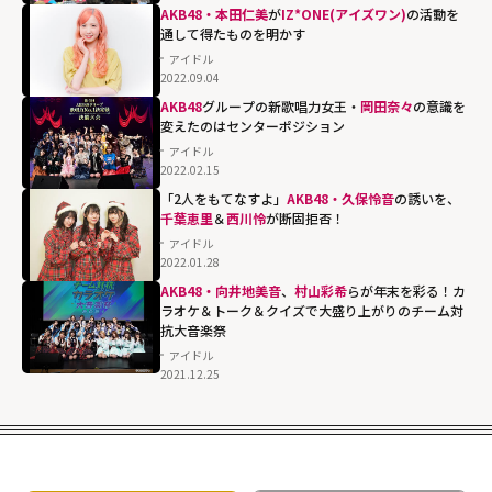
AKB48・本田仁美
が
IZ*ONE(アイズワン)
の活動を
通して得たものを明かす
アイドル
2022.09.04
AKB48
グループの新歌唱力女王・
岡田奈々
の意識を
変えたのはセンターポジション
アイドル
2022.02.15
「2人をもてなすよ」
AKB48・久保怜音
の誘いを、
千葉恵里
＆
西川怜
が断固拒否！
アイドル
2022.01.28
AKB48・向井地美音
、
村山彩希
らが年末を彩る！カ
ラオケ＆トーク＆クイズで大盛り上がりのチーム対
抗大音楽祭
アイドル
2021.12.25