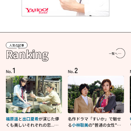
人気の記事
Ranking
一覧へ
1
2
No.
No.
福原遥
と
出口夏希
が演じた儚
名作ドラマ「すいか」で魅せ
くも美しいそれぞれの恋...生
る
小林聡美
の"普通の女性"が