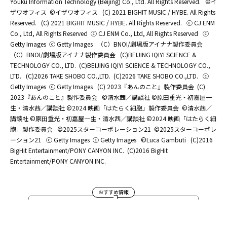
Youku Information Technology (Beijing) Co., Ltd. All Rights Reserved.
©イ
ザワオフィス
©イザワオフィス
(C) 2021 BIGHIT MUSIC / HYBE. All Rights
Reserved.
(C) 2021 BIGHIT MUSIC / HYBE. All Rights Reserved.
ⓒ CJ ENM
Co., Ltd, All Rights Reserved
ⓒ CJ ENM Co., Ltd, All Rights Reserved
ⓒ
Getty Images
ⓒ Getty Images
（C）BNOI/劇場版アイナナ製作委員会
（C）BNOI/劇場版アイナナ製作委員会
(C)BEIJING IQIYI SCIENCE &
TECHNOLOGY CO., LTD.
(C)BEIJING IQIYI SCIENCE & TECHNOLOGY CO.,
LTD.
(C)2026 TAKE SHOBO CO.,LTD.
(C)2026 TAKE SHOBO CO.,LTD.
ⓒ
Getty Images
ⓒ Getty Images
(C) 2023『あんのこと』製作委員会
(C)
2023『あんのこと』製作委員会
©清水茜／講談社 ©原田重光・初嘉屋一
生・清水茜／講談社 ©2024 映画「はたらく細胞」製作委員会
©清水茜／
講談社 ©原田重光・初嘉屋一生・清水茜／講談社 ©2024 映画「はたらく細
胞」製作委員会
©2025スターコーポレーション21
©2025スターコーポレ
ーション21
ⓒ Getty Images
ⓒ Getty Images
©Luca Gambuti
(C)2016
BigHit Entertainment/PONY CANYON INC.
(C)2016 BigHit
Entertainment/PONY CANYON INC.
おすすめ情報