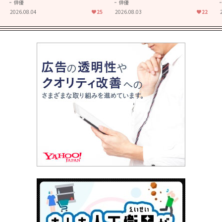
きることの尊さを教えてくれ
大人に刺さる...映画「かもめ
俳優
俳優
た映画「あの花が咲く丘で、
食堂」にも通じる静かな芝居
2026.08.04
25
2026.08.03
22
君とまた出会えたら。」