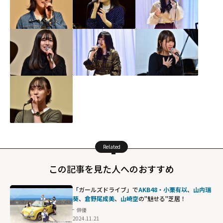
Related
この記事を見た人へのおすすめ
「ガールズドライブ」で
AKB48・小栗有以
、
山内瑞
葵
、
倉野尾成美
、
山崎空
の"魅せる"芝居！
俳優
2024.11.21