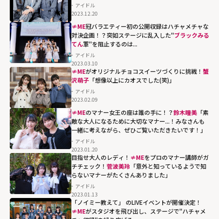
アイドル
2023.12.20
≠ME
冠バラエティー初の公開収録はハチャメチャな
対決企画！？突如ステージに乱入した"
ブラックみる
てん
軍"を阻止するのは...
アイドル
2023.03.10
ブラックみるて
≠ME
がオリジナルチョコスイーツづくりに挑戦！
蟹
ん軍"を阻止する
沢萌子
「想像以上にカオスでした(笑)」
のは..."
アイドル
2023.02.09
width="304"
≠ME
のマナー女王の座は誰の手に！？
鈴木瞳美
「素
height="203"
敵な大人になるために大切なマナー...！みなさんも
loading="lazy"
一緒に考えながら、ぜひご覧いただきたいです！」
fetchpriority="h
アイドル
igh">
2023.01.20
目指せ大人のレディ！
≠ME
をプロのマナー講師がガ
チチェック！
菅波美玲
「意外と知っているようで知
らないマナーがたくさんありました」
アイドル
2023.01.13
「ノイミー教えて」 のLIVEイベントが開催決定！
≠ME
がスタジオを飛び出し、ステージで"ハチャメ