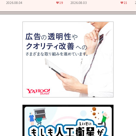
た映画「あの花が咲く丘で、
食堂」にも通じる静かな芝居
2026.08.04
19
2026.08.03
21
君とまた出会えたら。」