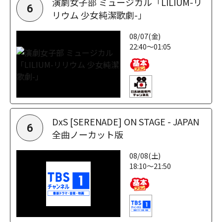
演劇女子部 ミュージカル「LILIUM-リ
6
リウム 少女純潔歌劇-」
08/07(金)
22:40～01:05
DxS [SERENADE] ON STAGE - JAPAN
6
全曲ノーカット版
08/08(土)
18:10～21:50