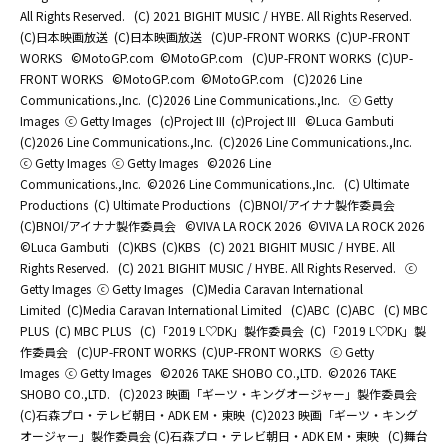
All Rights Reserved.
(C) 2021 BIGHIT MUSIC / HYBE. All Rights Reserved.
(C)日本映画放送
(C)日本映画放送
(C)UP-FRONT WORKS
(C)UP-FRONT
WORKS
©MotoGP.com
©MotoGP.com
(C)UP-FRONT WORKS
(C)UP-
FRONT WORKS
©MotoGP.com
©MotoGP.com
(C)2026 Line
Communications.,Inc.
(C)2026 Line Communications.,Inc.
ⓒ Getty
Images
ⓒ Getty Images
(c)Project III
(c)Project III
©Luca Gambuti
(C)2026 Line Communications.,Inc.
(C)2026 Line Communications.,Inc.
ⓒ Getty Images
ⓒ Getty Images
©2026 Line
Communications.,Inc.
©2026 Line Communications.,Inc.
(C) Ultimate
Productions
(C) Ultimate Productions
(C)BNOI/アイナナ製作委員会
(C)BNOI/アイナナ製作委員会
©️VIVA LA ROCK 2026
©️VIVA LA ROCK 2026
©Luca Gambuti
(C)KBS
(C)KBS
(C) 2021 BIGHIT MUSIC / HYBE. All
Rights Reserved.
(C) 2021 BIGHIT MUSIC / HYBE. All Rights Reserved.
ⓒ
Getty Images
ⓒ Getty Images
(C)Media Caravan International
Limited
(C)Media Caravan International Limited
(C)ABC
(C)ABC
(C) MBC
PLUS
(C) MBC PLUS
(C)「2019 L♡DK」製作委員会
(C)「2019 L♡DK」製
作委員会
(C)UP-FRONT WORKS
(C)UP-FRONT WORKS
ⓒ Getty
Images
ⓒ Getty Images
©2026 TAKE SHOBO CO.,LTD.
©2026 TAKE
SHOBO CO.,LTD.
(C)2023 映画「ギーツ・キングオージャー」製作委員会
(C)石森プロ・テレビ朝日・ADK EM・東映
(C)2023 映画「ギーツ・キング
オージャー」製作委員会 (C)石森プロ・テレビ朝日・ADK EM・東映
(C)舞台