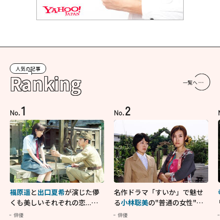
人気の記事
Ranking
一覧へ
1
2
No.
No.
福原遥
と
出口夏希
が演じた儚
名作ドラマ「すいか」で魅せ
くも美しいそれぞれの恋...生
る
小林聡美
の"普通の女性"が
きることの尊さを教えてくれ
大人に刺さる...映画「かもめ
俳優
俳優