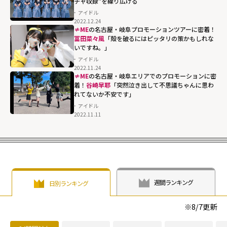
チャ収録"を繰り広げる
アイドル
2022.12.24
≠ME
の名古屋・岐阜プロモーションツアーに密着！
冨田菜々風
「殻を破るにはピッタリの策かもしれな
いですね。」
アイドル
2022.11.24
≠ME
の名古屋・岐阜エリアでのプロモーションに密
着！
谷崎早耶
「突然泣き出して不思議ちゃんに思わ
れてないか不安です」
アイドル
2022.11.11
週間ランキング
日別ランキング
※
8/7
更新