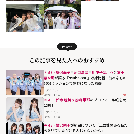
Related
この記事を見た人へのおすすめ
≠ME・蟹沢萌子
×
河口夏音
×
川中子奈月心
×
冨田
菜々風
が語る『≠MissionE』収録秘話 台本なしの
60分ミッションで露わになった素顔
アイドル
2026.04.14
1
≠ME・鈴木 瞳美＆谷崎 早耶
のプロフィール帳を大
公開！
アイドル
2024.09.19
≠ME・蟹沢萌子
が新曲について「二面性のある私た
ちを見ていただけるんじゃないかな」