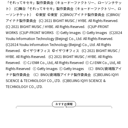
「それってキセキ」製作委員会（キョードーファクトリー、ローソンチケッ
ト）
(C)舞台「それってキセキ」製作委員会（キョードーファクトリー、ロ
ーソンチケット）
©東宝
©東宝
(C)BNOI/アイナナ製作委員会
(C)BNOI/
アイナナ製作委員会
(C) 2021 BIGHIT MUSIC / HYBE. All Rights Reserved.
(C) 2021 BIGHIT MUSIC / HYBE. All Rights Reserved.
(C)UP-FRONT
WORKS
(C)UP-FRONT WORKS
ⓒ Getty Images
ⓒ Getty Images
(C)2024
Youku Information Technology (Beijing) Co., Ltd. All Rights Reserved.
(C)2024 Youku Information Technology (Beijing) Co., Ltd. All Rights
Reserved.
©イザワオフィス
©イザワオフィス
(C) 2021 BIGHIT MUSIC /
HYBE. All Rights Reserved.
(C) 2021 BIGHIT MUSIC / HYBE. All Rights
Reserved.
ⓒ CJ ENM Co., Ltd, All Rights Reserved
ⓒ CJ ENM Co., Ltd, All
Rights Reserved
ⓒ Getty Images
ⓒ Getty Images
（C）BNOI/劇場版アイ
ナナ製作委員会
（C）BNOI/劇場版アイナナ製作委員会
(C)BEIJING IQIYI
SCIENCE & TECHNOLOGY CO., LTD.
(C)BEIJING IQIYI SCIENCE &
TECHNOLOGY CO., LTD.
おすすめ情報