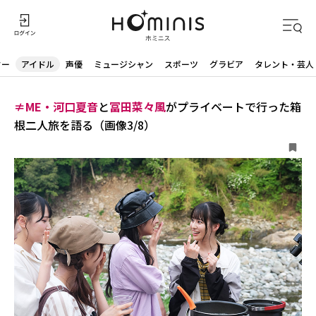
ター
アイドル
声優
ミュージシャン
スポーツ
グラビア
タレント・芸人
≠ME・河口夏音
と
冨田菜々風
がプライベートで行った箱
根二人旅を語る（画像3/8）