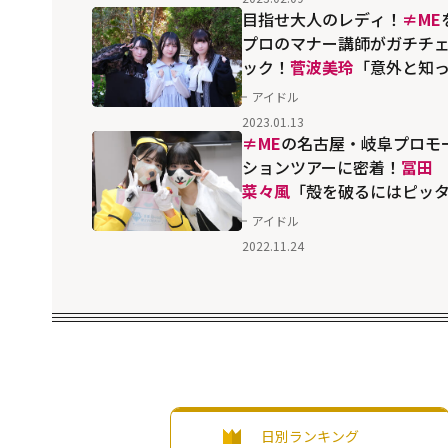
目指せ大人のレディ！
≠ME
プロのマナー講師がガチチ
ック！
菅波美玲
「意外と知
ているようで知らないマナ
アイドル
がたくさんありました」
2023.01.13
≠ME
の名古屋・岐阜プロモ
ションツアーに密着！
冨田
菜々風
「殻を破るにはピッ
リの策かもしれないです
アイドル
ね。」
2022.11.24
日別ランキング