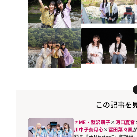
この記事を
≠ME・蟹沢萌子
×
河口夏音
川中子奈月心
×
冨田菜々風
語る『≠MissionE』収録秘