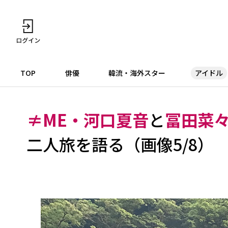
TOP
俳優
韓流・海外スター
アイドル
≠ME・河口夏音
と
冨田菜
二人旅を語る（画像5/8）