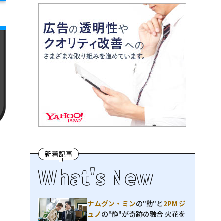
新着記事
What's New
ナムグン・ミン
の"動"と
2PM ジ
ュノ
の"静"が奇跡の融合 火花を