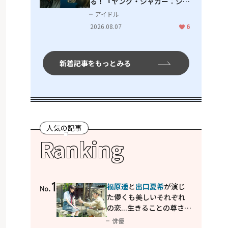
る！『ヤング・ジャガー：ジャ
ングル王への道』『ジャガーと
アイドル
ウミガメの物語：熱帯林の守護
2026.08.07
6
神』で見せるナレーションの妙
新着記事をもっとみる
人気の記事
Ranking
1
福原遥
と
出口夏希
が演じ
No.
た儚くも美しいそれぞれ
の恋...生きることの尊さを
教えてくれた映画「あの
俳優