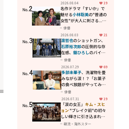
花が咲く丘で、君とまた出
2026.08.04
19
2
会えたら。」
名作ドラマ「すいか」で
No.
魅せる
小林聡美
の"普通の
女性"が大人に刺さる...映
画「かもめ食堂」にも通
俳優
じる静かな芝居
2026.08.03
21
3
渡哲也
のショットガン、
No.
石原裕次郎
の圧倒的な存
在感、
舘ひろし
のバイク
アクション！"大門軍
俳優
団"のカッコよさが詰まっ
2026.07.29
69
4
た「西部警察 PART-II」
多部未華子
、洗濯物を畳
No.
みながら涙！？「お菓子
の食べ放題がやってみた
い」ハンディファン4台の
俳優
暑さ対策も明かす
2026.07.31
19
5
「涙の女王」
キム・スヒ
No.
ョン
"ブレイク前"の初々
しい輝きに引き込まれ
る...
2PM テギョン
ら豪華
韓流・海外スター
共演の青春名作「ドリー