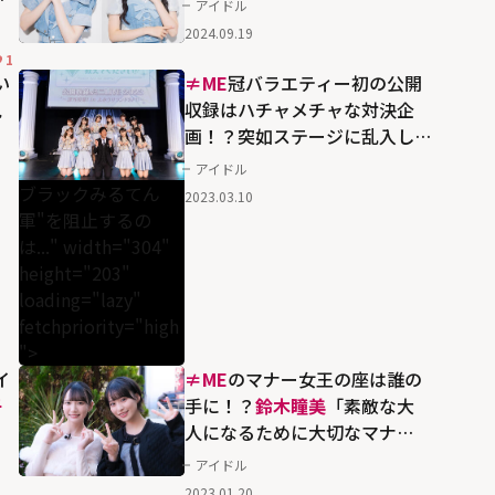
アイドル
ョ
2024.09.19
1
い
≠ME
冠バラエティー初の公開
見
収録はハチャメチャな対決企
画！？突如ステージに乱入し
た"
ブラックみるてん
軍"を阻止
アイドル
するのは...
ブラックみるてん
2023.03.10
軍"を阻止するの
は..." width="304"
height="203"
loading="lazy"
fetchpriority="high
">
イ
≠ME
のマナー女王の座は誰の
子
手に！？
鈴木瞳美
「素敵な大
人になるために大切なマナ
ー...！みなさんも一緒に考えな
アイドル
がら、ぜひご覧いただきたい
2023.01.20