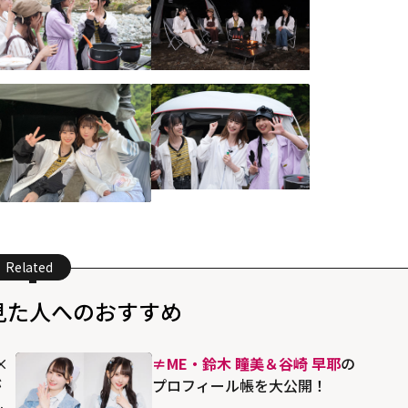
Related
見た人へのおすすめ
×
≠ME・鈴木 瞳美＆谷崎 早耶
の
が
プロフィール帳を大公開！