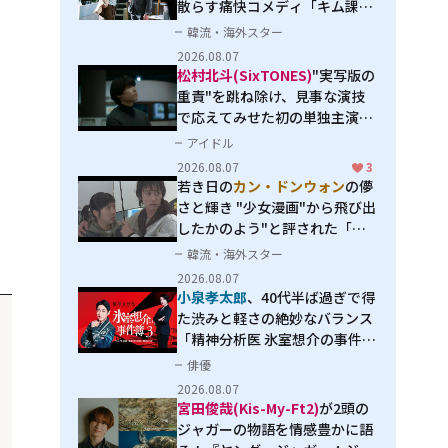
散らす痛快コメディ「キム課長
とソ理事～Bravo! Your Life
韓流・海外スター
～」
2026.08.07
松村北斗(SixTONES)
"実写版の
重責"を跳ね除け、見事な演技
で応えてみせた初の単独主演映
画「秒速5センチメートル」
アイドル
2026.08.07
3
若き日の
カン・ドンウォン
の儚
さと輝き "少女漫画"から飛び出
したかのよう"と評された「オ
オカミの誘惑」
韓流・海外スター
2026.08.07
小泉孝太郎
、40代半ば過ぎで得
た渋みと軽さの絶妙なバランス
「精神分析医 氷室想介の事件簿
３」で見せる進化
俳優
2026.08.07
宮田俊哉(Kis-My-Ft2)
が2頭の
ジャガーの物語を情感豊かに語