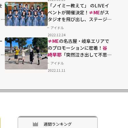
です！」
を
「ノイミー教えて」 のLIVEイ
ェ
ベントが開催決定！
≠ME
がス
っ
タジオを飛び出し、ステージ
ー
で"ハチャメチャ収録"を繰り広
アイドル
げる
2022.12.24
ー
≠ME
の名古屋・岐阜エリアで
のプロモーションに密着！
谷
タ
崎早耶
「突然泣き出して不思
議ちゃんに思われてないか不
アイドル
安です」
2022.11.11
週間ランキング