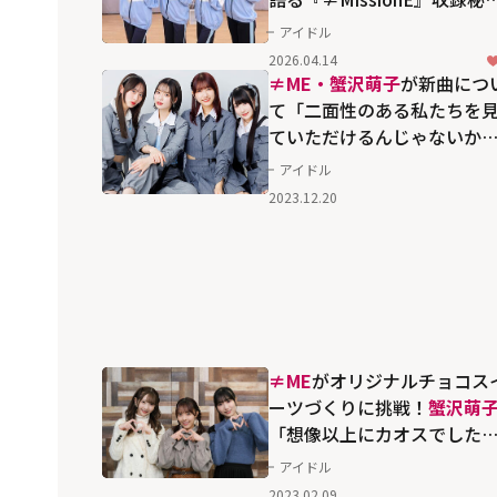
話 台本なしの60分ミッシ
アイドル
ンで露わになった素顔
2026.04.14
≠ME・蟹沢萌子
が新曲につ
て「二面性のある私たちを
ていただけるんじゃないか
な」
アイドル
2023.12.20
≠ME
がオリジナルチョコス
ーツづくりに挑戦！
蟹沢萌
「想像以上にカオスでした
(笑)」
アイドル
2023.02.09