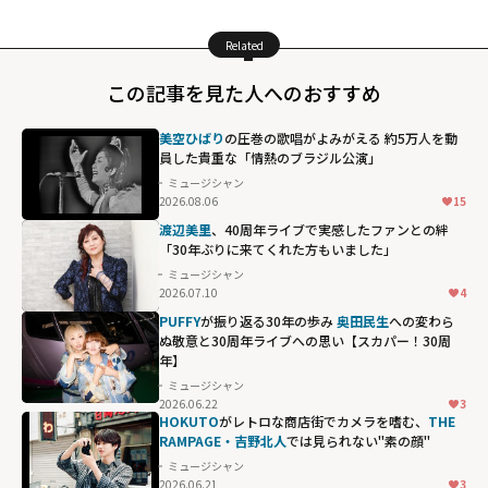
Related
この記事を見た人へのおすすめ
美空ひばり
の圧巻の歌唱がよみがえる 約5万人を動
員した貴重な「情熱のブラジル公演」
ミュージシャン
2026.08.06
15
渡辺美里
、40周年ライブで実感したファンとの絆
「30年ぶりに来てくれた方もいました」
ミュージシャン
2026.07.10
4
PUFFY
が振り返る30年の歩み
奥田民生
への変わら
ぬ敬意と30周年ライブへの思い【スカパー！30周
年】
ミュージシャン
2026.06.22
3
HOKUTO
がレトロな商店街でカメラを嗜む、
THE
RAMPAGE・吉野北人
では見られない"素の顔"
ミュージシャン
2026.06.21
3