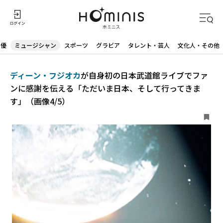
声優
ミュージシャン
スポーツ
グラビア
タレント・芸人
文化人・その他
ディーン・フジオカ
が自身初の日本武道館ライブでファ
ンに感謝を伝える「ただいま日本、そして行ってきま
す」（画像4/5）