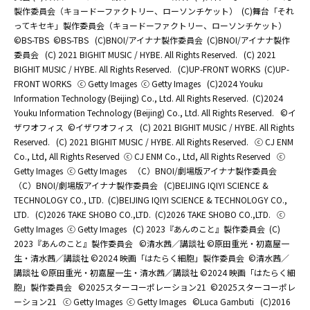
製作委員会（キョードーファクトリー、ローソンチケット）
(C)舞台「それ
ってキセキ」製作委員会（キョードーファクトリー、ローソンチケット）
©BS-TBS
©BS-TBS
(C)BNOI/アイナナ製作委員会
(C)BNOI/アイナナ製作
委員会
(C) 2021 BIGHIT MUSIC / HYBE. All Rights Reserved.
(C) 2021
BIGHIT MUSIC / HYBE. All Rights Reserved.
(C)UP-FRONT WORKS
(C)UP-
FRONT WORKS
ⓒ Getty Images
ⓒ Getty Images
(C)2024 Youku
Information Technology (Beijing) Co., Ltd. All Rights Reserved.
(C)2024
Youku Information Technology (Beijing) Co., Ltd. All Rights Reserved.
©イ
ザワオフィス
©イザワオフィス
(C) 2021 BIGHIT MUSIC / HYBE. All Rights
Reserved.
(C) 2021 BIGHIT MUSIC / HYBE. All Rights Reserved.
ⓒ CJ ENM
Co., Ltd, All Rights Reserved
ⓒ CJ ENM Co., Ltd, All Rights Reserved
ⓒ
Getty Images
ⓒ Getty Images
（C）BNOI/劇場版アイナナ製作委員会
（C）BNOI/劇場版アイナナ製作委員会
(C)BEIJING IQIYI SCIENCE &
TECHNOLOGY CO., LTD.
(C)BEIJING IQIYI SCIENCE & TECHNOLOGY CO.,
LTD.
(C)2026 TAKE SHOBO CO.,LTD.
(C)2026 TAKE SHOBO CO.,LTD.
ⓒ
Getty Images
ⓒ Getty Images
(C) 2023『あんのこと』製作委員会
(C)
2023『あんのこと』製作委員会
©清水茜／講談社 ©原田重光・初嘉屋一
生・清水茜／講談社 ©2024 映画「はたらく細胞」製作委員会
©清水茜／
講談社 ©原田重光・初嘉屋一生・清水茜／講談社 ©2024 映画「はたらく細
胞」製作委員会
©2025スターコーポレーション21
©2025スターコーポレ
ーション21
ⓒ Getty Images
ⓒ Getty Images
©Luca Gambuti
(C)2016