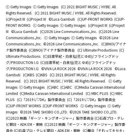
ⓒ Getty Images
ⓒ Getty Images
(C) 2021 BIGHIT MUSIC / HYBE. All
Rights Reserved.
(C) 2021 BIGHIT MUSIC / HYBE. All Rights Reserved.
(c)Project III
(c)Project III
©Luca Gambuti
(C)UP-FRONT WORKS
(C)UP-
FRONT WORKS
ⓒ Getty Images
ⓒ Getty Images
(c)Project III
(c)Project
III
©Luca Gambuti
(C)2026 Line Communications.,Inc.
(C)2026 Line
Communications.,Inc.
ⓒ Getty Images
ⓒ Getty Images
©2026 Line
Communications.,Inc.
©2026 Line Communications.,Inc.
(C)BNOI/アイナ
ナ製作委員会
(C)BNOI/アイナナ製作委員会
(C) Ultimate Productions
(C)
Ultimate Productions
(C)日渡早紀・白泉社(花とゆめ)/フライングドッ
グ/PRODUCTION I.G
(C)日渡早紀・白泉社(花とゆめ)/フライングドッ
グ/PRODUCTION I.G
©️VIVA LA ROCK 2026
©️VIVA LA ROCK 2026
©Luca
Gambuti
(C)KBS
(C)KBS
(C) 2021 BIGHIT MUSIC / HYBE. All Rights
Reserved.
(C) 2021 BIGHIT MUSIC / HYBE. All Rights Reserved.
ⓒ Getty
Images
ⓒ Getty Images
(C)ABC
(C)ABC
(C)Media Caravan International
Limited
(C)Media Caravan International Limited
(C) MBC PLUS
(C) MBC
PLUS
(C)「2019 L♡DK」製作委員会
(C)「2019 L♡DK」製作委員会
(C)UP-FRONT WORKS
(C)UP-FRONT WORKS
ⓒ Getty Images
ⓒ Getty
Images
©2026 TAKE SHOBO CO.,LTD.
©2026 TAKE SHOBO CO.,LTD.
(C)2023 映画「ギーツ・キングオージャー」製作委員会 (C)石森プロ・テレ
ビ朝日・ADK EM・東映
(C)2023 映画「ギーツ・キングオージャー」製作委
員会 (C)石森プロ・テレビ朝日・ADK EM・東映
(C)舞台「それってキセキ」