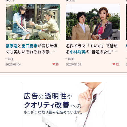
福原遥
と
出口夏希
が演じた儚
名作ドラマ「すいか」で魅せ
くも美しいそれぞれの恋...生
る
小林聡美
の"普通の女性"が
きることの尊さを教えてくれ
大人に刺さる...映画「かもめ
俳優
俳優
た映画「あの花が咲く丘で、
食堂」にも通じる静かな芝居
2026.08.04
25
2026.08.03
22
君とまた出会えたら。」