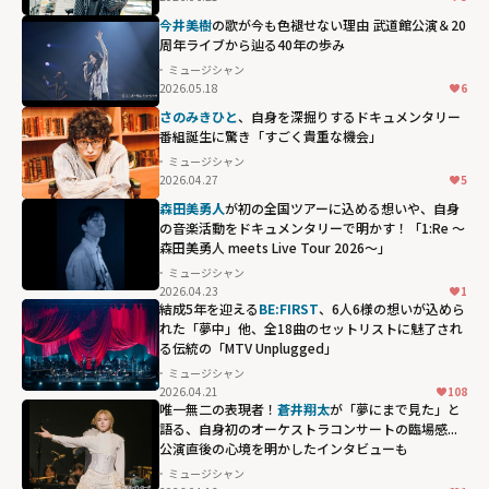
今井美樹
の歌が今も色褪せない理由 武道館公演＆20
周年ライブから辿る40年の歩み
ミュージシャン
2026.05.18
6
さのみきひと
、自身を深掘りするドキュメンタリー
番組誕生に驚き「すごく貴重な機会」
ミュージシャン
2026.04.27
5
森田美勇人
が初の全国ツアーに込める想いや、自身
の音楽活動をドキュメンタリーで明かす！「1:Re ～
森田美勇人 meets Live Tour 2026～」
ミュージシャン
2026.04.23
1
結成5年を迎える
BE:FIRST
、6人6様の想いが込めら
れた「夢中」他、全18曲のセットリストに魅了され
る伝統の「MTV Unplugged」
ミュージシャン
2026.04.21
108
唯一無二の表現者！
蒼井翔太
が「夢にまで見た」と
語る、自身初のオーケストラコンサートの臨場感...
公演直後の心境を明かしたインタビューも
ミュージシャン