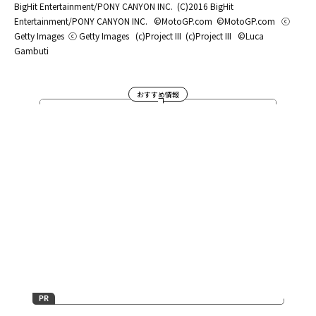
BigHit Entertainment/PONY CANYON INC.
(C)2016 BigHit
Entertainment/PONY CANYON INC.
©MotoGP.com
©MotoGP.com
ⓒ
Getty Images
ⓒ Getty Images
(c)Project III
(c)Project III
©Luca
Gambuti
おすすめ情報