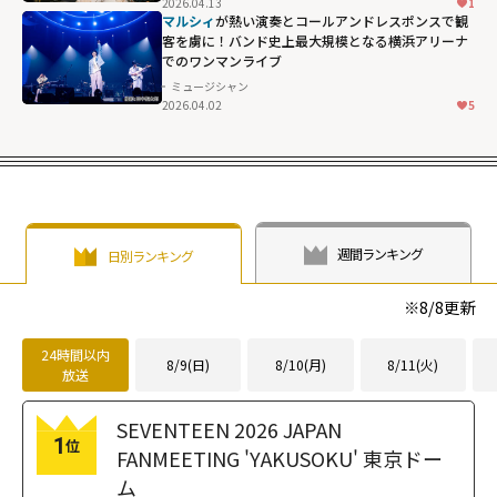
2026.04.13
1
マルシィ
が熱い演奏とコールアンドレスポンスで観
客を虜に！バンド史上最大規模となる横浜アリーナ
でのワンマンライブ
ミュージシャン
2026.04.02
5
週間ランキング
日別ランキング
※
8/8
更新
24時間以内
8/9(日)
8/10(月)
8/11(火)
放送
SEVENTEEN 2026 JAPAN
1
位
FANMEETING 'YAKUSOKU' 東京ドー
ム