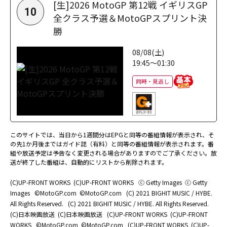
[生]2026 MotoGP 第12戦 イギリスGP
10
全クラス予選＆MotoGPスプリント決
勝
08/08(土)
19:45～01:30
同時・見逃し
このサイトでは、当日から1週間分はEPGと同等の番組情報が表示され、そ
の先1か月後まではガイド誌（有料）と同等の番組情報が表示されます。番
組や放送予定は予告なく変更される場合がありますのでご了承ください。放
送が終了した番組は、自動的にリストから削除されます。
(C)UP-FRONT WORKS
(C)UP-FRONT WORKS
ⓒ Getty Images
ⓒ Getty
Images
©MotoGP.com
©MotoGP.com
(C) 2021 BIGHIT MUSIC / HYBE.
All Rights Reserved.
(C) 2021 BIGHIT MUSIC / HYBE. All Rights Reserved.
(C)日本映画放送
(C)日本映画放送
(C)UP-FRONT WORKS
(C)UP-FRONT
WORKS
©MotoGP.com
©MotoGP.com
(C)UP-FRONT WORKS
(C)UP-