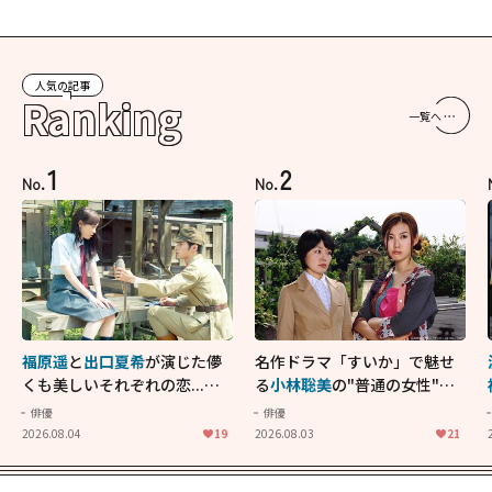
人気の記事
Ranking
一覧へ
1
2
No.
No.
福原遥
と
出口夏希
が演じた儚
名作ドラマ「すいか」で魅せ
くも美しいそれぞれの恋...生
る
小林聡美
の"普通の女性"が
きることの尊さを教えてくれ
大人に刺さる...映画「かもめ
俳優
俳優
た映画「あの花が咲く丘で、
食堂」にも通じる静かな芝居
2026.08.04
19
2026.08.03
21
君とまた出会えたら。」