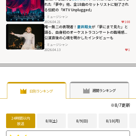
れた「夢中」他、全18曲のセットリストに魅了され
る伝統の「MTV Unplugged」
ミュージシャン
2026.04.21
108
唯一無二の表現者！
蒼井翔太
が「夢にまで見た」と
語る、自身初のオーケストラコンサートの臨場感...
公演直後の心境を明かしたインタビューも
ミュージシャン
2026.04.13
1
週間ランキング
日別ランキング
※
8/7
更新
24時間以内
8/8(土)
8/9(日)
8/10(月)
放送