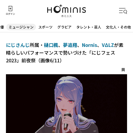
声優
ミュージシャン
スポーツ
グラビア
タレント・芸人
文化人・その他
にじさんじ
所属・
樋口楓
、
夢追翔
、
Nornis
、
VΔLZ
が素
晴らしいパフォーマンスで勢いづけた「にじフェス
2023」前夜祭（画像6/11）