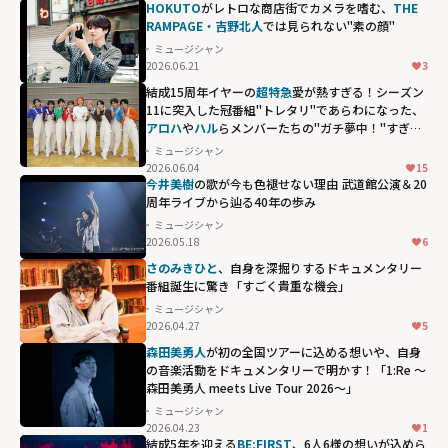
HOKUTO
がレトロな商店街でカメラを嗜む、
THE
RAMPAGE・吉野北人
では見られない"素の顔"
ミュージシャン
2026.06.21
3
結成15周年イヤーの
超特急
愛が熱すぎる！シーズン
11に突入した冠番組"トレタリ"であらわになった、
アロハ
や
ハル
らメンバーたちの"ガチ夢中！"すぎる
偏愛ぶり
ミュージシャン
2026.06.04
15
アロハや
ハル
ら
今井美樹
の歌が今も色褪せない理由 武道館公演＆20
メンバーたち
周年ライブから辿る40年の歩み
の"ガチ夢
ミュージシャン
2026.05.18
6
中！"すぎる偏愛
さのみきひと
、自身を深掘りするドキュメンタリー
ぶり"
番組誕生に驚き「すごく貴重な機会」
width="304"
ミュージシャン
height="203"
2026.04.27
5
loading="lazy"
森田美勇人
が初の全国ツアーに込める想いや、自身
fetchpriority="h
の音楽活動をドキュメンタリーで明かす！「1:Re ～
森田美勇人 meets Live Tour 2026～」
igh">
ミュージシャン
2026.04.23
1
結成5年を迎える
BE:FIRST
、6人6様の想いが込めら