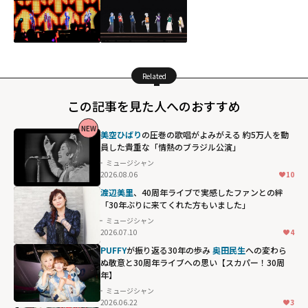
Related
この記事を見た人へのおすすめ
NEW
美空ひばり
の圧巻の歌唱がよみがえる 約5万人を動
員した貴重な「情熱のブラジル公演」
ミュージシャン
2026.08.06
10
渡辺美里
、40周年ライブで実感したファンとの絆
「30年ぶりに来てくれた方もいました」
ミュージシャン
2026.07.10
4
PUFFY
が振り返る30年の歩み
奥田民生
への変わら
ぬ敬意と30周年ライブへの思い【スカパー！30周
年】
ミュージシャン
2026.06.22
3