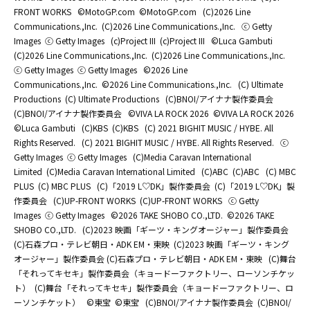
FRONT WORKS
©MotoGP.com
©MotoGP.com
(C)2026 Line
Communications.,Inc.
(C)2026 Line Communications.,Inc.
ⓒ Getty
Images
ⓒ Getty Images
(c)Project III
(c)Project III
©Luca Gambuti
(C)2026 Line Communications.,Inc.
(C)2026 Line Communications.,Inc.
ⓒ Getty Images
ⓒ Getty Images
©2026 Line
Communications.,Inc.
©2026 Line Communications.,Inc.
(C) Ultimate
Productions
(C) Ultimate Productions
(C)BNOI/アイナナ製作委員会
(C)BNOI/アイナナ製作委員会
©️VIVA LA ROCK 2026
©️VIVA LA ROCK 2026
©Luca Gambuti
(C)KBS
(C)KBS
(C) 2021 BIGHIT MUSIC / HYBE. All
Rights Reserved.
(C) 2021 BIGHIT MUSIC / HYBE. All Rights Reserved.
ⓒ
Getty Images
ⓒ Getty Images
(C)Media Caravan International
Limited
(C)Media Caravan International Limited
(C)ABC
(C)ABC
(C) MBC
PLUS
(C) MBC PLUS
(C)「2019 L♡DK」製作委員会
(C)「2019 L♡DK」製
作委員会
(C)UP-FRONT WORKS
(C)UP-FRONT WORKS
ⓒ Getty
Images
ⓒ Getty Images
©2026 TAKE SHOBO CO.,LTD.
©2026 TAKE
SHOBO CO.,LTD.
(C)2023 映画「ギーツ・キングオージャー」製作委員会
(C)石森プロ・テレビ朝日・ADK EM・東映
(C)2023 映画「ギーツ・キング
オージャー」製作委員会 (C)石森プロ・テレビ朝日・ADK EM・東映
(C)舞台
「それってキセキ」製作委員会（キョードーファクトリー、ローソンチケッ
ト）
(C)舞台「それってキセキ」製作委員会（キョードーファクトリー、ロ
ーソンチケット）
©東宝
©東宝
(C)BNOI/アイナナ製作委員会
(C)BNOI/