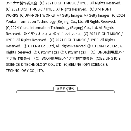
アイナナ製作委員会
(C) 2021 BIGHIT MUSIC / HYBE. All Rights Reserved.
(C) 2021 BIGHIT MUSIC / HYBE. All Rights Reserved.
(C)UP-FRONT
WORKS
(C)UP-FRONT WORKS
ⓒ Getty Images
ⓒ Getty Images
(C)2024
Youku Information Technology (Beijing) Co., Ltd. All Rights Reserved.
(C)2024 Youku Information Technology (Beijing) Co., Ltd. All Rights
Reserved.
©イザワオフィス
©イザワオフィス
(C) 2021 BIGHIT MUSIC /
HYBE. All Rights Reserved.
(C) 2021 BIGHIT MUSIC / HYBE. All Rights
Reserved.
ⓒ CJ ENM Co., Ltd, All Rights Reserved
ⓒ CJ ENM Co., Ltd, All
Rights Reserved
ⓒ Getty Images
ⓒ Getty Images
（C）BNOI/劇場版アイ
ナナ製作委員会
（C）BNOI/劇場版アイナナ製作委員会
(C)BEIJING IQIYI
SCIENCE & TECHNOLOGY CO., LTD.
(C)BEIJING IQIYI SCIENCE &
TECHNOLOGY CO., LTD.
おすすめ情報