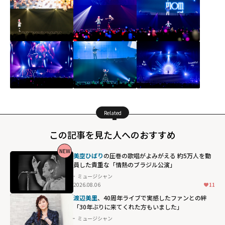
Related
この記事を見た人へのおすすめ
NEW
美空ひばり
の圧巻の歌唱がよみがえる 約5万人を動
員した貴重な「情熱のブラジル公演」
ミュージシャン
2026.08.06
11
渡辺美里
、40周年ライブで実感したファンとの絆
「30年ぶりに来てくれた方もいました」
ミュージシャン