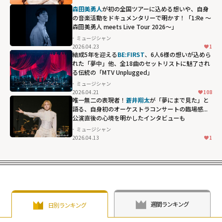
loading="lazy"
森田美勇人
が初の全国ツアーに込める想いや、自身
fetchpriority="h
の音楽活動をドキュメンタリーで明かす！「1:Re ～
森田美勇人 meets Live Tour 2026～」
igh">
ミュージシャン
2026.04.23
1
結成5年を迎える
BE:FIRST
、6人6様の想いが込めら
れた「夢中」他、全18曲のセットリストに魅了され
る伝統の「MTV Unplugged」
ミュージシャン
2026.04.21
108
唯一無二の表現者！
蒼井翔太
が「夢にまで見た」と
語る、自身初のオーケストラコンサートの臨場感...
公演直後の心境を明かしたインタビューも
ミュージシャン
2026.04.13
1
週間ランキング
日別ランキング