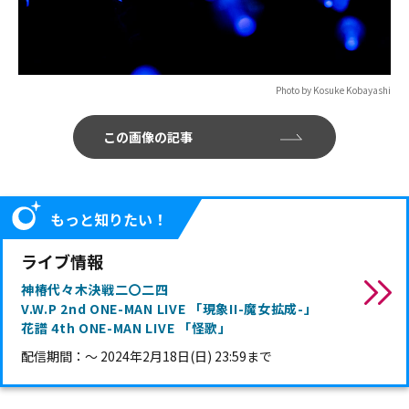
Photo by Kosuke Kobayashi
この画像の記事
もっと知りたい！
ライブ情報
神椿代々木決戦二〇二四
V.W.P 2nd ONE-MAN LIVE 「現象II-魔女拡成-」
花譜 4th ONE-MAN LIVE 「怪歌」
配信期間：～ 2024年2月18日(日) 23:59まで