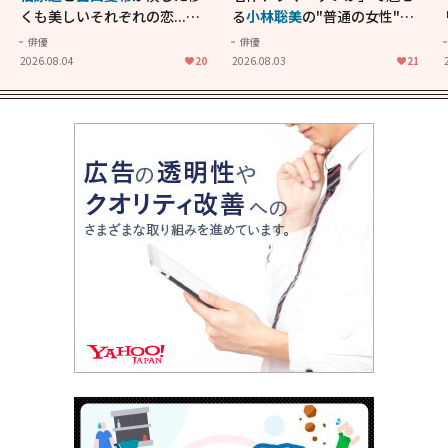
くも美しいそれぞれの恋...生
る
小林聡美
の"普通の女性"が
きることの尊さを教えてくれ
大人に刺さる...映画「かもめ
俳優
俳優
た映画「あの花が咲く丘で、
食堂」にも通じる静かな芝居
2026.08.04
20
2026.08.03
21
君とまた出会えたら。」