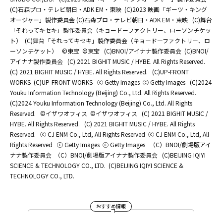
(C)石森プロ・テレビ朝日・ADK EM・東映
(C)2023 映画「ギーツ・キング
オージャー」製作委員会 (C)石森プロ・テレビ朝日・ADK EM・東映
(C)舞台
「それってキセキ」製作委員会（キョードーファクトリー、ローソンチケッ
ト）
(C)舞台「それってキセキ」製作委員会（キョードーファクトリー、ロ
ーソンチケット）
©東宝
©東宝
(C)BNOI/アイナナ製作委員会
(C)BNOI/
アイナナ製作委員会
(C) 2021 BIGHIT MUSIC / HYBE. All Rights Reserved.
(C) 2021 BIGHIT MUSIC / HYBE. All Rights Reserved.
(C)UP-FRONT
WORKS
(C)UP-FRONT WORKS
ⓒ Getty Images
ⓒ Getty Images
(C)2024
Youku Information Technology (Beijing) Co., Ltd. All Rights Reserved.
(C)2024 Youku Information Technology (Beijing) Co., Ltd. All Rights
Reserved.
©イザワオフィス
©イザワオフィス
(C) 2021 BIGHIT MUSIC /
HYBE. All Rights Reserved.
(C) 2021 BIGHIT MUSIC / HYBE. All Rights
Reserved.
ⓒ CJ ENM Co., Ltd, All Rights Reserved
ⓒ CJ ENM Co., Ltd, All
Rights Reserved
ⓒ Getty Images
ⓒ Getty Images
（C）BNOI/劇場版アイ
ナナ製作委員会
（C）BNOI/劇場版アイナナ製作委員会
(C)BEIJING IQIYI
SCIENCE & TECHNOLOGY CO., LTD.
(C)BEIJING IQIYI SCIENCE &
TECHNOLOGY CO., LTD.
おすすめ情報