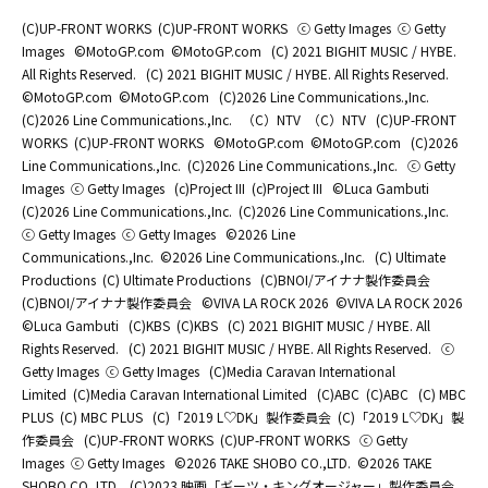
(C)UP-FRONT WORKS
(C)UP-FRONT WORKS
ⓒ Getty Images
ⓒ Getty
Images
©MotoGP.com
©MotoGP.com
(C) 2021 BIGHIT MUSIC / HYBE.
All Rights Reserved.
(C) 2021 BIGHIT MUSIC / HYBE. All Rights Reserved.
©MotoGP.com
©MotoGP.com
(C)2026 Line Communications.,Inc.
(C)2026 Line Communications.,Inc.
（C）NTV
（C）NTV
(C)UP-FRONT
WORKS
(C)UP-FRONT WORKS
©MotoGP.com
©MotoGP.com
(C)2026
Line Communications.,Inc.
(C)2026 Line Communications.,Inc.
ⓒ Getty
Images
ⓒ Getty Images
(c)Project III
(c)Project III
©Luca Gambuti
(C)2026 Line Communications.,Inc.
(C)2026 Line Communications.,Inc.
ⓒ Getty Images
ⓒ Getty Images
©2026 Line
Communications.,Inc.
©2026 Line Communications.,Inc.
(C) Ultimate
Productions
(C) Ultimate Productions
(C)BNOI/アイナナ製作委員会
(C)BNOI/アイナナ製作委員会
©️VIVA LA ROCK 2026
©️VIVA LA ROCK 2026
©Luca Gambuti
(C)KBS
(C)KBS
(C) 2021 BIGHIT MUSIC / HYBE. All
Rights Reserved.
(C) 2021 BIGHIT MUSIC / HYBE. All Rights Reserved.
ⓒ
Getty Images
ⓒ Getty Images
(C)Media Caravan International
Limited
(C)Media Caravan International Limited
(C)ABC
(C)ABC
(C) MBC
PLUS
(C) MBC PLUS
(C)「2019 L♡DK」製作委員会
(C)「2019 L♡DK」製
作委員会
(C)UP-FRONT WORKS
(C)UP-FRONT WORKS
ⓒ Getty
Images
ⓒ Getty Images
©2026 TAKE SHOBO CO.,LTD.
©2026 TAKE
SHOBO CO.,LTD.
(C)2023 映画「ギーツ・キングオージャー」製作委員会