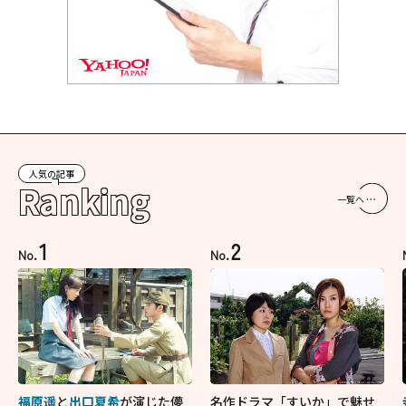
人気の記事
Ranking
一覧へ
1
2
No.
No.
福原遥
と
出口夏希
が演じた儚
名作ドラマ「すいか」で魅せ