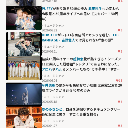
2026.07.10
4
PUFFY
が振り返る30年の歩み
奥田民生
への変わら
ぬ敬意と30周年ライブへの思い【スカパー！30周
年】
ミュージシャン
2026.06.22
3
HOKUTO
がレトロな商店街でカメラを嗜む、
THE
RAMPAGE・吉野北人
では見られない"素の顔"
ミュージシャン
2026.06.21
3
結成15周年イヤーの
超特急
愛が熱すぎる！シーズン
11に突入した冠番組"トレタリ"であらわになった、
アロハ
や
ハル
らメンバーたちの"ガチ夢中！"すぎる
偏愛ぶり
ミュージシャン
2026.06.04
15
アロハや
ハル
ら
今井美樹
の歌が今も色褪せない理由 武道館公演＆20
メンバーたち
周年ライブから辿る40年の歩み
の"ガチ夢
ミュージシャン
2026.05.18
6
中！"すぎる偏愛
さのみきひと
、自身を深掘りするドキュメンタリー
ぶり"
番組誕生に驚き「すごく貴重な機会」
width="304"
ミュージシャン
height="203"
2026.04.27
5