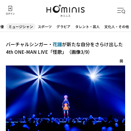
声優
ミュージシャン
スポーツ
グラビア
タレント・芸人
文化人・その他
バーチャルシンガー・
花譜
が新たな自分をさらけ出した
4th ONE-MAN LIVE「怪歌」（画像3/9）