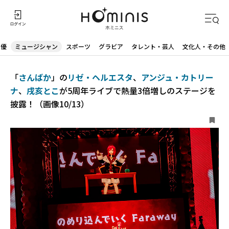
声優
ミュージシャン
スポーツ
グラビア
タレント・芸人
文化人・その他
「
さんばか
」の
リゼ・ヘルエスタ
、
アンジュ・カトリー
ナ
、
戌亥とこ
が5周年ライブで熱量3倍増しのステージを
披露！（画像10/13）