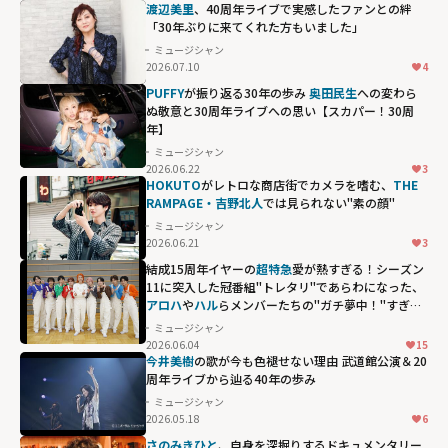
渡辺美里
、40周年ライブで実感したファンとの絆
「30年ぶりに来てくれた方もいました」
ミュージシャン
2026.07.10
4
PUFFY
が振り返る30年の歩み
奥田民生
への変わら
ぬ敬意と30周年ライブへの思い【スカパー！30周
年】
ミュージシャン
2026.06.22
3
HOKUTO
がレトロな商店街でカメラを嗜む、
THE
RAMPAGE・吉野北人
では見られない"素の顔"
ミュージシャン
2026.06.21
3
結成15周年イヤーの
超特急
愛が熱すぎる！シーズン
11に突入した冠番組"トレタリ"であらわになった、
アロハ
や
ハル
らメンバーたちの"ガチ夢中！"すぎる
偏愛ぶり
ミュージシャン
2026.06.04
15
アロハや
ハル
ら
今井美樹
の歌が今も色褪せない理由 武道館公演＆20
メンバーたち
周年ライブから辿る40年の歩み
の"ガチ夢
ミュージシャン
2026.05.18
6
中！"すぎる偏愛
さのみきひと
、自身を深掘りするドキュメンタリー