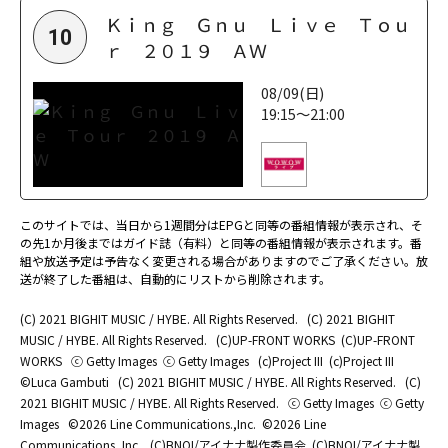
Ｋｉｎｇ Ｇｎｕ Ｌｉｖｅ Ｔｏｕ
10
ｒ ２０１９ ＡＷ
08/09(日)
19:15～21:00
このサイトでは、当日から1週間分はEPGと同等の番組情報が表示され、そ
の先1か月後まではガイド誌（有料）と同等の番組情報が表示されます。番
組や放送予定は予告なく変更される場合がありますのでご了承ください。放
送が終了した番組は、自動的にリストから削除されます。
(C) 2021 BIGHIT MUSIC / HYBE. All Rights Reserved.
(C) 2021 BIGHIT
MUSIC / HYBE. All Rights Reserved.
(C)UP-FRONT WORKS
(C)UP-FRONT
WORKS
ⓒ Getty Images
ⓒ Getty Images
(c)Project III
(c)Project III
©Luca Gambuti
(C) 2021 BIGHIT MUSIC / HYBE. All Rights Reserved.
(C)
2021 BIGHIT MUSIC / HYBE. All Rights Reserved.
ⓒ Getty Images
ⓒ Getty
Images
©2026 Line Communications.,Inc.
©2026 Line
Communications.,Inc.
(C)BNOI/アイナナ製作委員会
(C)BNOI/アイナナ製