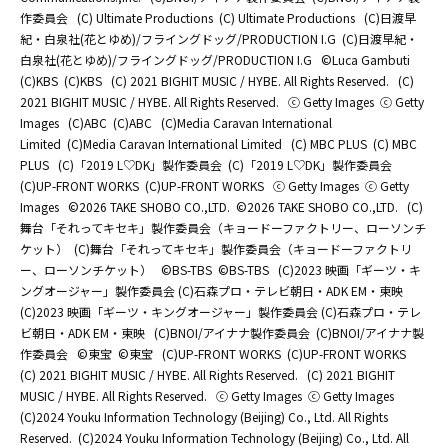
作委員会
(C) Ultimate Productions
(C) Ultimate Productions
(C)日渡早
紀・白泉社(花とゆめ)/フライングドッグ/PRODUCTION I.G
(C)日渡早紀・
白泉社(花とゆめ)/フライングドッグ/PRODUCTION I.G
©Luca Gambuti
(C)KBS
(C)KBS
(C) 2021 BIGHIT MUSIC / HYBE. All Rights Reserved.
(C)
2021 BIGHIT MUSIC / HYBE. All Rights Reserved.
ⓒ Getty Images
ⓒ Getty
Images
(C)ABC
(C)ABC
(C)Media Caravan International
Limited
(C)Media Caravan International Limited
(C) MBC PLUS
(C) MBC
PLUS
(C)「2019 L♡DK」製作委員会
(C)「2019 L♡DK」製作委員会
(C)UP-FRONT WORKS
(C)UP-FRONT WORKS
ⓒ Getty Images
ⓒ Getty
Images
©2026 TAKE SHOBO CO.,LTD.
©2026 TAKE SHOBO CO.,LTD.
(C)
舞台「それってキセキ」製作委員会（キョードーファクトリー、ローソンチ
ケット）
(C)舞台「それってキセキ」製作委員会（キョードーファクトリ
ー、ローソンチケット）
©BS-TBS
©BS-TBS
(C)2023 映画「ギーツ・キ
ングオージャー」製作委員会 (C)石森プロ・テレビ朝日・ADK EM・東映
(C)2023 映画「ギーツ・キングオージャー」製作委員会 (C)石森プロ・テレ
ビ朝日・ADK EM・東映
(C)BNOI/アイナナ製作委員会
(C)BNOI/アイナナ製
作委員会
©東宝
©東宝
(C)UP-FRONT WORKS
(C)UP-FRONT WORKS
(C) 2021 BIGHIT MUSIC / HYBE. All Rights Reserved.
(C) 2021 BIGHIT
MUSIC / HYBE. All Rights Reserved.
ⓒ Getty Images
ⓒ Getty Images
(C)2024 Youku Information Technology (Beijing) Co., Ltd. All Rights
Reserved.
(C)2024 Youku Information Technology (Beijing) Co., Ltd. All