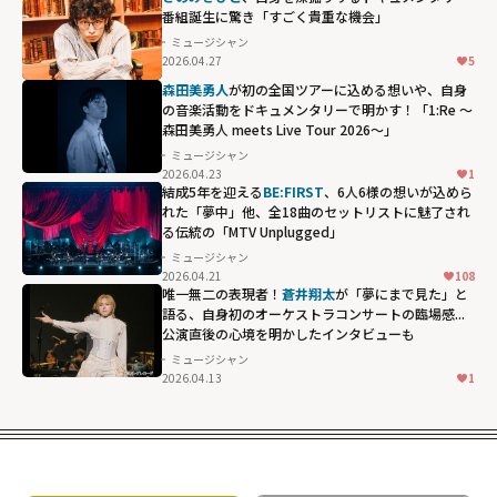
ぶり"
番組誕生に驚き「すごく貴重な機会」
width="304"
ミュージシャン
height="203"
2026.04.27
5
loading="lazy"
森田美勇人
が初の全国ツアーに込める想いや、自身
fetchpriority="h
の音楽活動をドキュメンタリーで明かす！「1:Re ～
森田美勇人 meets Live Tour 2026～」
igh">
ミュージシャン
2026.04.23
1
結成5年を迎える
BE:FIRST
、6人6様の想いが込めら
れた「夢中」他、全18曲のセットリストに魅了され
る伝統の「MTV Unplugged」
ミュージシャン
2026.04.21
108
唯一無二の表現者！
蒼井翔太
が「夢にまで見た」と
語る、自身初のオーケストラコンサートの臨場感...
公演直後の心境を明かしたインタビューも
ミュージシャン
2026.04.13
1