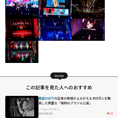
Related
この記事を見た人へのおすすめ
美空ひばり
の圧巻の歌唱がよみがえる 約5万人を動
員した貴重な「情熱のブラジル公演」
ミュージシャン
2026.08.06
18