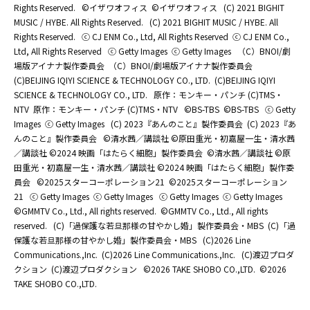
Rights Reserved.
©イザワオフィス
©イザワオフィス
(C) 2021 BIGHIT
MUSIC / HYBE. All Rights Reserved.
(C) 2021 BIGHIT MUSIC / HYBE. All
Rights Reserved.
ⓒ CJ ENM Co., Ltd, All Rights Reserved
ⓒ CJ ENM Co.,
Ltd, All Rights Reserved
ⓒ Getty Images
ⓒ Getty Images
（C）BNOI/劇
場版アイナナ製作委員会
（C）BNOI/劇場版アイナナ製作委員会
(C)BEIJING IQIYI SCIENCE & TECHNOLOGY CO., LTD.
(C)BEIJING IQIYI
SCIENCE & TECHNOLOGY CO., LTD.
原作：モンキー・パンチ (C)TMS・
NTV
原作：モンキー・パンチ (C)TMS・NTV
©BS-TBS
©BS-TBS
ⓒ Getty
Images
ⓒ Getty Images
(C) 2023『あんのこと』製作委員会
(C) 2023『あ
んのこと』製作委員会
©清水茜／講談社 ©原田重光・初嘉屋一生・清水茜
／講談社 ©2024 映画「はたらく細胞」製作委員会
©清水茜／講談社 ©原
田重光・初嘉屋一生・清水茜／講談社 ©2024 映画「はたらく細胞」製作委
員会
©2025スターコーポレーション21
©2025スターコーポレーション
21
ⓒ Getty Images
ⓒ Getty Images
ⓒ Getty Images
ⓒ Getty Images
©GMMTV Co., Ltd., All rights reserved.
©GMMTV Co., Ltd., All rights
reserved.
(C)「過保護な若旦那様の甘やかし婚」製作委員会・MBS
(C)「過
保護な若旦那様の甘やかし婚」製作委員会・MBS
(C)2026 Line
Communications.,Inc.
(C)2026 Line Communications.,Inc.
(C)渡辺プロダ
クション
(C)渡辺プロダクション
©2026 TAKE SHOBO CO.,LTD.
©2026
TAKE SHOBO CO.,LTD.