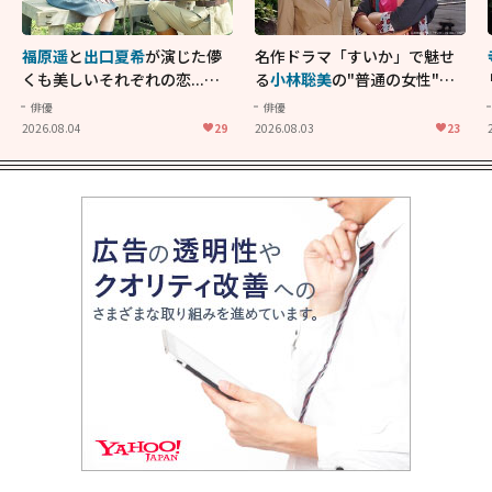
福原遥
と
出口夏希
が演じた儚
名作ドラマ「すいか」で魅せ
くも美しいそれぞれの恋...生
る
小林聡美
の"普通の女性"が
きることの尊さを教えてくれ
大人に刺さる...映画「かもめ
俳優
俳優
た映画「あの花が咲く丘で、
食堂」にも通じる静かな芝居
2026.08.04
29
2026.08.03
23
君とまた出会えたら。」