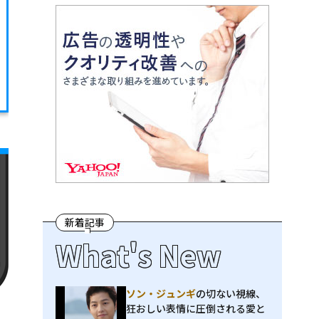
新着記事
What's New
ソン・ジュンギ
の切ない視線、
狂おしい表情に圧倒される――愛と