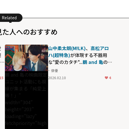
Related
見た人へのおすすめ
愛
山中柔太朗(M!LK)
、
高松アロ
突
ハ(超特急)
が体現する不器用
あら
な"愛のカタチ"...
鶴 and 亀
の映
ら
画限定ユニット活動にも視線
俳優
鶴 and 亀の映画限定
"す
が集まる「純愛上等！」
15
2026.02.10
4
ユニット活動にも視
線が集まる「純愛上
等！」"
width="304"
height="203"
loading="lazy"
fetchpriority="high