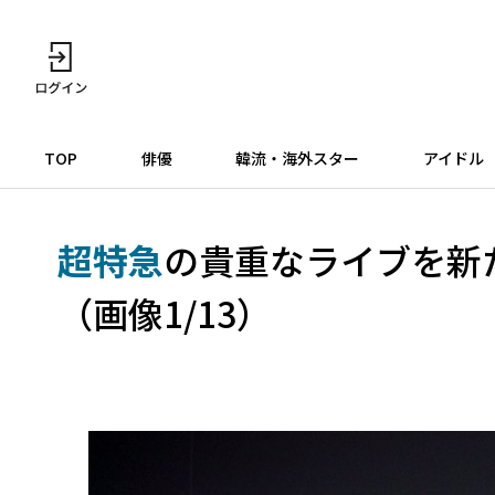
TOP
俳優
韓流・海外スター
アイドル
超特急
の貴重なライブを新
（画像1/13）