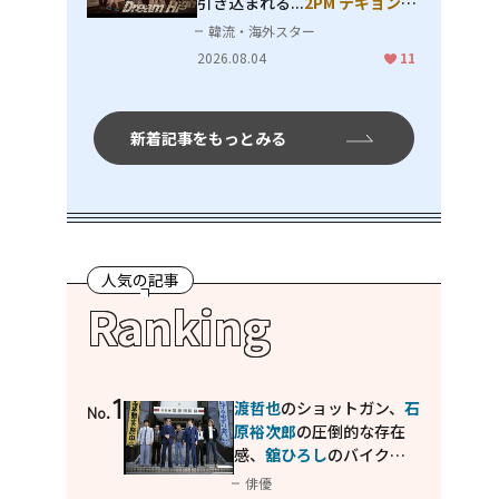
引き込まれる...
2PM テギョン
ら
豪華共演の青春名作「ドリーム
韓流・海外スター
ハイ」
2026.08.04
11
新着記事をもっとみる
人気の記事
Ranking
1
渡哲也
のショットガン、
石
No.
原裕次郎
の圧倒的な存在
感、
舘ひろし
のバイクア
クション！"大門軍団"の
俳優