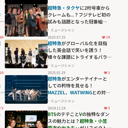
">
」
超特急・タクヤ
に2桁号車から
弥
クレームも...？フジテレビ初の
い、
試みも話題となった冠番組
る深
「トレタリ」生放送特番の舞
ミュージシャン
台裏と反省会トーク
60
2025.07.25
39
題
超特急
がグローバル化を目指
こ
した英会話で笑いを誘う！
様々な課題にトライするバラ
エティ「超特急のふじびじス
ミュージシャン
クール！」
10
2025.01.29
3
る
超特急
がエンターテイナーと
楽
しての矜恃を見せる！
ベ
MAZZEL
、
WATWING
との対バ
ンで笑いと熱狂に包まれた
ミュージシャン
「VS.超特急」
3
2024.12.24
5
ら
BTS
のテテこと
V
の独特なダン
う
スの魅力とは？
超特急・小笠
原海
や
かみちぃ
がリスペクト