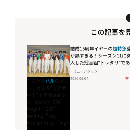
この記事を
結成15周年イヤーの
超特急
が熱すぎる！シーズン11に
入した冠番組"トレタリ"で
わになった、
アロハ
や
ハル
ミュージシャン
メンバーたちの"ガチ夢中！
2026.06.04
アロハや
ハル
らメン
ぎる偏愛ぶり
バーたちの"ガチ夢
中！"すぎる偏愛ぶ
り" width="304"
height="203"
loading="lazy"
fetchpriority="high
">