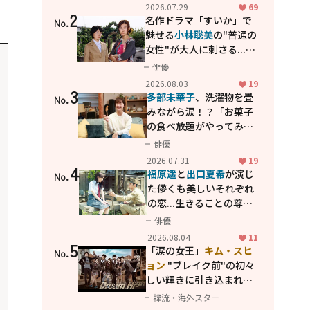
カッコよさが詰まった
2026.07.29
69
2
「西部警察 PART-II」
名作ドラマ「すいか」で
No.
魅せる
小林聡美
の"普通の
女性"が大人に刺さる...映
画「かもめ食堂」にも通
俳優
じる静かな芝居
2026.08.03
19
3
多部未華子
、洗濯物を畳
No.
みながら涙！？「お菓子
の食べ放題がやってみた
い」ハンディファン4台の
俳優
暑さ対策も明かす
2026.07.31
19
4
福原遥
と
出口夏希
が演じ
No.
た儚くも美しいそれぞれ
の恋...生きることの尊さ
を教えてくれた映画「あ
俳優
の花が咲く丘で、君とま
2026.08.04
11
5
た出会えたら。」
「涙の女王」
キム・スヒ
No.
ョン
"ブレイク前"の初々
しい輝きに引き込まれ
る...
2PM テギョン
ら豪華
韓流・海外スター
共演の青春名作「ドリー