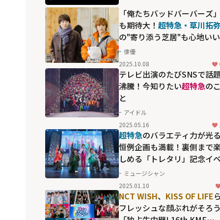
「俺たちバッドバーバーズ
も期待大！
超特急・草川拓
の"寄り添う芝居"も心地い
男性同士の"晩活"に癒され
俳優
夜ドラマ「晩餐ブルース」
2025.10.08
テレビ出演のたびSNSで話
沸騰！今知りたい
超特急
の
と
アイドル
2025.05.16
超特急
のバラエティ力が光
恒例企画も満載！裏側まで
しめる「トレタリ」記念イ
ントの超完全版
ミュージシャン
2025.01.10
NCT WISH
、
KISS OF LIFE
フレッシュな顔ぶれがそろ
「独占生中継! 16th KMF