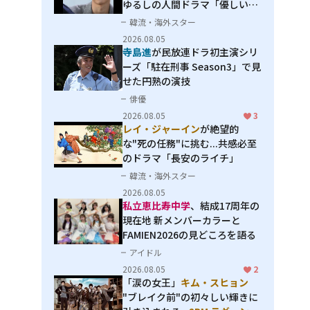
ゆるしの人間ドラマ「優しい
男」
韓流・海外スター
2026.08.05
寺島進
が民放連ドラ初主演シリ
ーズ「駐在刑事 Season3」で見
せた円熟の演技
俳優
2026.08.05
3
レイ・ジャーイン
が絶望的
な"死の任務"に挑む...共感必至
のドラマ「長安のライチ」
韓流・海外スター
2026.08.05
私立恵比寿中学
、結成17周年の
現在地 新メンバーカラーと
FAMIEN2026の見どころを語る
アイドル
2026.08.05
2
「涙の女王」
キム・スヒョン
"ブレイク前"の初々しい輝きに