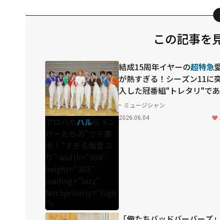
この記事を
結成15周年イヤーの
超特急
が熱すぎる！シーズン11に
入した冠番組"トレタリ"で
わになった、
アロハ
や
ハル
ミュージシャン
メンバーたちの"ガチ夢中！
2026.06.04
アロハや
ハル
らメン
ぎる偏愛ぶり
バーたちの"ガチ夢
中！"すぎる偏愛ぶ
り" width="304"
height="203"
loading="lazy"
fetchpriority="high
">
「俺たちバッドバーバーズ