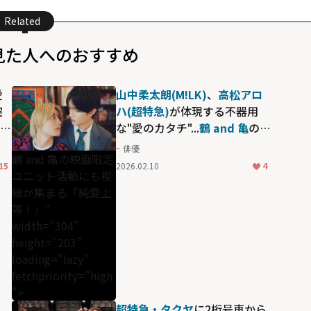
Related
見た人へのおすすめ
愛
山中柔太朗(M!LK)
、
高松アロ
突
ハ(超特急)
が体現する不器用
あら
な"愛のカタチ"...
鶴 and 亀
の映
ら
画限定ユニット活動にも視線
俳優
鶴 and 亀の映画限定
"す
が集まる「純愛上等！」
15
2026.02.10
4
ユニット活動にも視
線が集まる「純愛上
等！」"
width="304"
height="203"
loading="lazy"
fetchpriority="high
">
」
超特急・タクヤ
に2桁号車から