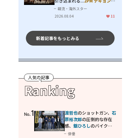
引き込まれる...
2PM テギョン
ら
豪華共演の青春名作「ドリーム
韓流・海外スター
ハイ」
2026.08.04
11
新着記事をもっとみる
人気の記事
Ranking
1
渡哲也
のショットガン、
石
No.
原裕次郎
の圧倒的な存在
感、
舘ひろし
のバイクア
クション！"大門軍団"の
俳優