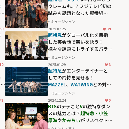
弥
クレームも...？フジテレビ初の
い、
試みも話題となった冠番組
る深
「トレタリ」生放送特番の舞
ミュージシャン
台裏と反省会トーク
60
2025.07.25
39
題
超特急
がグローバル化を目指
こ
した英会話で笑いを誘う！
様々な課題にトライするバラ
エティ「超特急のふじびじス
ミュージシャン
クール！」
10
2025.01.29
3
る
超特急
がエンターテイナーと
楽
しての矜恃を見せる！
ベ
MAZZEL
、
WATWING
との対バ
ンで笑いと熱狂に包まれた
ミュージシャン
「VS.超特急」
3
2024.12.24
5
ら
BTS
のテテこと
V
の独特なダン
う
スの魅力とは？
超特急・小笠
原海
や
かみちぃ
がリスペクト
を込めて語り尽くす「K-POP
タレント・芸人