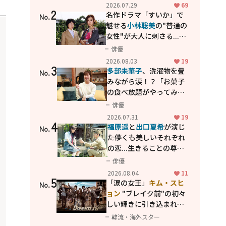
カッコよさが詰まった
2026.07.29
69
2
「西部警察 PART-II」
名作ドラマ「すいか」で
No.
魅せる
小林聡美
の"普通の
女性"が大人に刺さる...映
画「かもめ食堂」にも通
俳優
じる静かな芝居
2026.08.03
19
3
多部未華子
、洗濯物を畳
No.
みながら涙！？「お菓子
の食べ放題がやってみた
い」ハンディファン4台の
俳優
暑さ対策も明かす
2026.07.31
19
4
福原遥
と
出口夏希
が演じ
No.
た儚くも美しいそれぞれ
の恋...生きることの尊さ
を教えてくれた映画「あ
俳優
の花が咲く丘で、君とま
2026.08.04
11
5
た出会えたら。」
「涙の女王」
キム・スヒ
No.
ョン
"ブレイク前"の初々
しい輝きに引き込まれ
る...
2PM テギョン
ら豪華
韓流・海外スター
共演の青春名作「ドリー