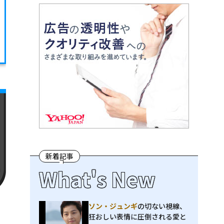
新着記事
What's New
ソン・ジュンギ
の切ない視線、
狂おしい表情に圧倒される――愛と