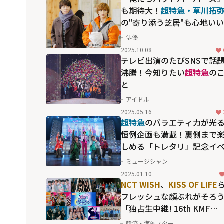
も期待大！
超特急・草川拓
の"寄り添う芝居"も心地い
男性同士の"晩活"に癒され
俳優
夜ドラマ「晩餐ブルース」
2025.10.08
テレビ出演のたびSNSで話
沸騰！今知りたい
超特急
の
と
アイドル
2025.05.16
超特急
のバラエティ力が光
恒例企画も満載！裏側まで
しめる「トレタリ」記念イ
ントの超完全版
ミュージシャン
2025.01.10
NCT WISH
、
KISS OF LIFE
フレッシュな顔ぶれがそろ
「独占生中継! 16th KMF
2024」に高まる期待
韓流・海外スター