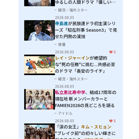
ゆるしの人間ドラマ「優しい
男」
韓流・海外スター
2026.08.05
寺島進
が民放連ドラ初主演シリ
ーズ「駐在刑事 Season3」で見
せた円熟の演技
俳優
2026.08.05
3
レイ・ジャーイン
が絶望的
な"死の任務"に挑む...共感必至
のドラマ「長安のライチ」
韓流・海外スター
2026.08.05
私立恵比寿中学
、結成17周年の
現在地 新メンバーカラーと
FAMIEN2026の見どころを語る
アイドル
2026.08.05
3
「涙の女王」
キム・スヒョン
"ブレイク前"の初々しい輝きに