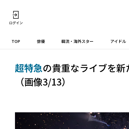
TOP
俳優
韓流・海外スター
アイドル
超特急
の貴重なライブを新
（画像3/13）