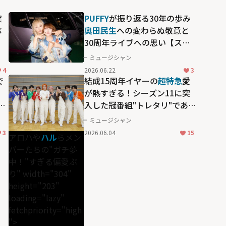
実
PUFFY
が振り返る30年の歩み
ぶ
奥田民生
への変わらぬ敬意と
30周年ライブへの思い【スカ
パー！30周年】
ミュージシャン
4
2026.06.22
3
で
結成15周年イヤーの
超特急
愛
が熱すぎる！シーズン11に突
ら
入した冠番組"トレタリ"であら
わになった、
アロハ
や
ハル
ら
ミュージシャン
メンバーたちの"ガチ夢中！"す
3
2026.06.04
15
アロハや
ハル
らメン
ぎる偏愛ぶり
バーたちの"ガチ夢
中！"すぎる偏愛ぶ
り" width="304"
height="203"
loading="lazy"
fetchpriority="high
">