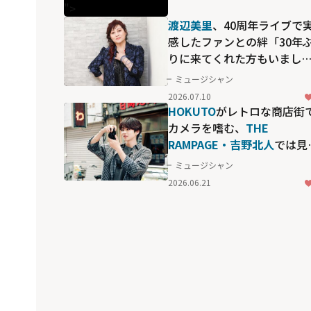
">
渡辺美里
、40周年ライブで
感したファンとの絆「30年
りに来てくれた方もいまし
た」
ミュージシャン
2026.07.10
HOKUTO
がレトロな商店街
カメラを嗜む、
THE
RAMPAGE・吉野北人
では見
れない"素の顔"
ミュージシャン
2026.06.21