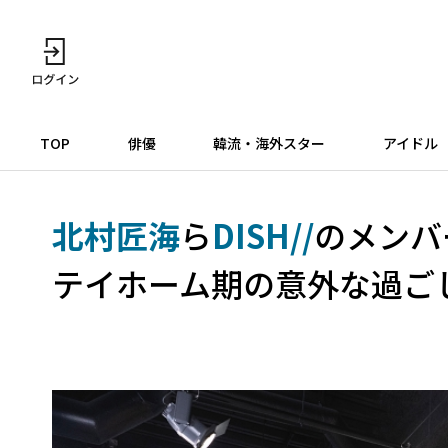
TOP
俳優
韓流・海外スター
アイドル
北村匠海
ら
DISH//
のメンバ
テイホーム期の意外な過ごし