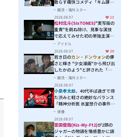
散らす痛快コメディ「キム課長
とソ理事～Bravo! Your Life
韓流・海外スター
～」
2026.08.07
13
松村北斗(SixTONES)
"実写版の
重責"を跳ね除け、見事な演技
で応えてみせた初の単独主演映
画「秒速5センチメートル」
アイドル
2026.08.07
20
若き日の
カン・ドンウォン
の儚
さと輝き "少女漫画"から飛び出
したかのよう"と評された「オ
オカミの誘惑」
韓流・海外スター
2026.08.07
小泉孝太郎
、40代半ば過ぎで得
た渋みと軽さの絶妙なバランス
「精神分析医 氷室想介の事件簿
３」で見せる進化
俳優
2026.08.07
宮田俊哉(Kis-My-Ft2)
が2頭の
ジャガーの物語を情感豊かに語