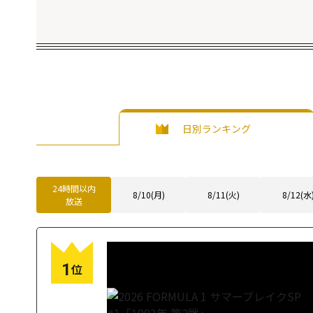
日別ランキング
24時間以内
8/10(月)
8/11(火)
8/12(水
放送
1
位