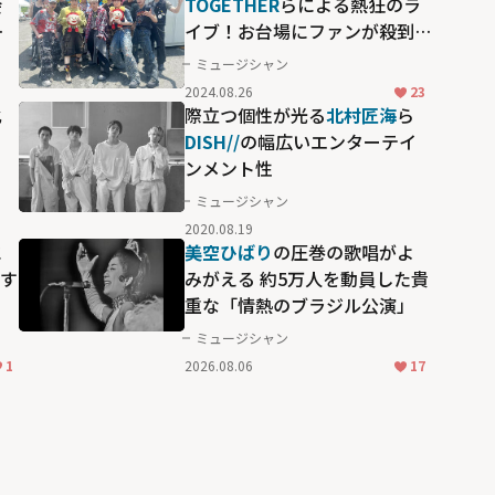
会
TOGETHER
らによる熱狂のラ
な
イブ！お台場にファンが殺到
した「めざましライブ」の名
ミュージシャン
場面
2024.08.26
23
化
際立つ個性が光る
北村匠海
ら
DISH//
の幅広いエンターテイ
ンメント性
ミュージシャン
2020.08.19
に
美空ひばり
の圧巻の歌唱がよ
化す
みがえる 約5万人を動員した貴
重な「情熱のブラジル公演」
ミュージシャン
1
2026.08.06
17