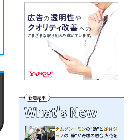
新着記事
What's New
ナムグン・ミン
の"動"と
2PM ジ
ュノ
の"静"が奇跡の融合 火花を