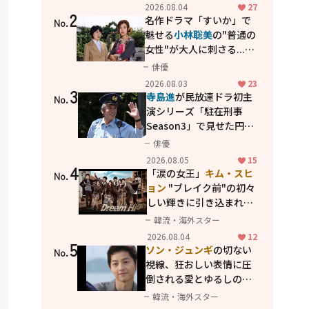
花が咲く丘で、君とまた出
2026.08.04
27
2
会えたら。」
名作ドラマ「すいか」で
No.
魅せる
小林聡美
の"普通の
女性"が大人に刺さる...映
画「かもめ食堂」にも通
俳優
じる静かな芝居
2026.08.03
23
3
寺島進
が民放連ドラ初主
No.
演シリーズ「駐在刑事
Season3」で見せた円熟
の演技
俳優
2026.08.05
15
4
「涙の女王」
キム・スヒ
No.
ョン
"ブレイク前"の初々
しい輝きに引き込まれ
る...
2PM テギョン
ら豪華
韓流・海外スター
共演の青春名作「ドリー
2026.08.04
12
5
ムハイ」
ソン・ジュンギ
の切ない
No.
視線、狂おしい表情に圧
倒される――愛とゆるしの人
間ドラマ「優しい男」
韓流・海外スター