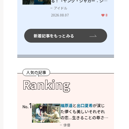
る！『ヤング・ジャガー：ジャ
ングル王への道』『ジャガーと
アイドル
ウミガメの物語：熱帯林の守護
2026.08.07
8
神』で見せるナレーションの妙
新着記事をもっとみる
人気の記事
Ranking
1
福原遥
と
出口夏希
が演じ
No.
た儚くも美しいそれぞれ
の恋...生きることの尊さを
教えてくれた映画「あの
俳優