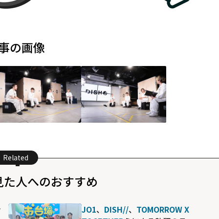
事の画像
Related
見た人へのおすすめ
ン
JO1
、
DISH//
、
TOMORROW X