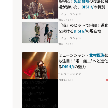
も呼応！
矢部昌暉
の復帰に
場が沸いた、
DISH//
の特別
アリーナツアー
ミュージシャン
2025.02.19
「猫」のヒットで飛躍！進
を続ける
DISH//
の現在地
ミュージシャン
2021.06.16
ミュージシャン・
北村匠海
も注目！"唯一無二"へと進
る
DISH//
の魅力
ミュージシャン
2019.06.13
DISH//の魅力"
width="304"
height="203"
loading="lazy"
fetchpriority="high