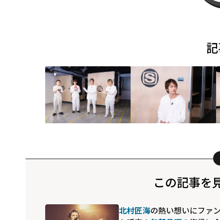
記
この記事を
北村匠海
の熱い想いにファ