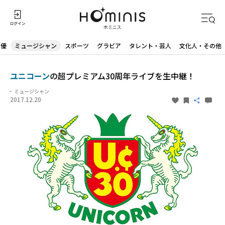
声優
ミュージシャン
スポーツ
グラビア
タレント・芸人
文化人・その他
ユニコーン
の超プレミアム30周年ライブを生中継！
ミュージシャン
2017.12.20