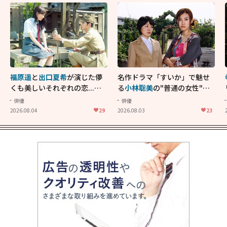
福原遥
と
出口夏希
が演じた儚
名作ドラマ「すいか」で魅せ
くも美しいそれぞれの恋...生
る
小林聡美
の"普通の女性"が
きることの尊さを教えてくれ
大人に刺さる...映画「かもめ
俳優
俳優
た映画「あの花が咲く丘で、
食堂」にも通じる静かな芝居
2026.08.04
29
2026.08.03
23
君とまた出会えたら。」