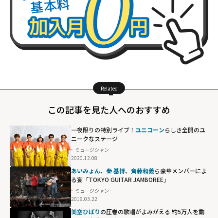
Related
この記事を見た人へのおすすめ
一夜限りの特別ライブ！
ユニコーン
らしさ全開のユ
ニークなステージ
ミュージシャン
2020.12.08
あいみょん
、
秦 基博
、
斉藤和義
ら豪華メンバーによ
る宴「TOKYO GUITAR JAMBOREE」
ミュージシャン
2019.03.22
美空ひばり
の圧巻の歌唱がよみがえる 約5万人を動