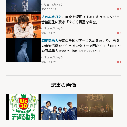
の"ガチ夢
ミュージシャン
2026.05.18
6
中！"すぎる偏愛
さのみきひと
、自身を深掘りするドキュメンタリー
ぶり"
番組誕生に驚き「すごく貴重な機会」
width="304"
ミュージシャン
height="203"
2026.04.27
5
loading="lazy"
森田美勇人
が初の全国ツアーに込める想いや、自身
fetchpriority="h
の音楽活動をドキュメンタリーで明かす！「1:Re ～
森田美勇人 meets Live Tour 2026～」
igh">
ミュージシャン
2026.04.23
1
記事の画像