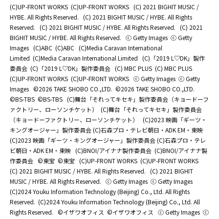
(C)UP-FRONT WORKS
(C)UP-FRONT WORKS
(C) 2021 BIGHIT MUSIC /
HYBE. All Rights Reserved.
(C) 2021 BIGHIT MUSIC / HYBE. All Rights
Reserved.
(C) 2021 BIGHIT MUSIC / HYBE. All Rights Reserved.
(C) 2021
BIGHIT MUSIC / HYBE. All Rights Reserved.
ⓒ Getty Images
ⓒ Getty
Images
(C)ABC
(C)ABC
(C)Media Caravan International
Limited
(C)Media Caravan International Limited
(C)「2019 L♡DK」製作
委員会
(C)「2019 L♡DK」製作委員会
(C) MBC PLUS
(C) MBC PLUS
(C)UP-FRONT WORKS
(C)UP-FRONT WORKS
ⓒ Getty Images
ⓒ Getty
Images
©2026 TAKE SHOBO CO.,LTD.
©2026 TAKE SHOBO CO.,LTD.
©BS-TBS
©BS-TBS
(C)舞台「それってキセキ」製作委員会（キョードーフ
ァクトリー、ローソンチケット）
(C)舞台「それってキセキ」製作委員会
（キョードーファクトリー、ローソンチケット）
(C)2023 映画「ギーツ・
キングオージャー」製作委員会 (C)石森プロ・テレビ朝日・ADK EM・東映
(C)2023 映画「ギーツ・キングオージャー」製作委員会 (C)石森プロ・テレ
ビ朝日・ADK EM・東映
(C)BNOI/アイナナ製作委員会
(C)BNOI/アイナナ製
作委員会
©東宝
©東宝
(C)UP-FRONT WORKS
(C)UP-FRONT WORKS
(C) 2021 BIGHIT MUSIC / HYBE. All Rights Reserved.
(C) 2021 BIGHIT
MUSIC / HYBE. All Rights Reserved.
ⓒ Getty Images
ⓒ Getty Images
(C)2024 Youku Information Technology (Beijing) Co., Ltd. All Rights
Reserved.
(C)2024 Youku Information Technology (Beijing) Co., Ltd. All
Rights Reserved.
©イザワオフィス
©イザワオフィス
ⓒ Getty Images
ⓒ