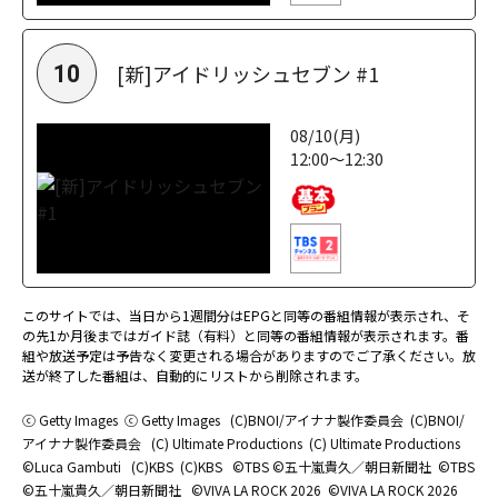
[新]アイドリッシュセブン #1
10
08/10(月)
12:00～12:30
このサイトでは、当日から1週間分はEPGと同等の番組情報が表示され、そ
の先1か月後まではガイド誌（有料）と同等の番組情報が表示されます。番
組や放送予定は予告なく変更される場合がありますのでご了承ください。放
送が終了した番組は、自動的にリストから削除されます。
ⓒ Getty Images
ⓒ Getty Images
(C)BNOI/アイナナ製作委員会
(C)BNOI/
アイナナ製作委員会
(C) Ultimate Productions
(C) Ultimate Productions
©Luca Gambuti
(C)KBS
(C)KBS
©TBS ©五十嵐貴久／朝日新聞社
©TBS
©五十嵐貴久／朝日新聞社
©️VIVA LA ROCK 2026
©️VIVA LA ROCK 2026