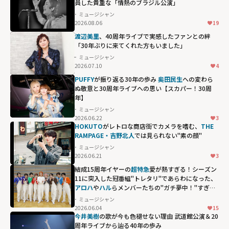
員した貴重な「情熱のブラジル公演」
ミュージシャン
2026.08.06
19
渡辺美里
、40周年ライブで実感したファンとの絆
「30年ぶりに来てくれた方もいました」
ミュージシャン
2026.07.10
4
PUFFY
が振り返る30年の歩み
奥田民生
への変わら
ぬ敬意と30周年ライブへの思い【スカパー！30周
年】
ミュージシャン
2026.06.22
3
HOKUTO
がレトロな商店街でカメラを嗜む、
THE
RAMPAGE・吉野北人
では見られない"素の顔"
ミュージシャン
2026.06.21
3
結成15周年イヤーの
超特急
愛が熱すぎる！シーズン
11に突入した冠番組"トレタリ"であらわになった、
アロハ
や
ハル
らメンバーたちの"ガチ夢中！"すぎる
偏愛ぶり
ミュージシャン
2026.06.04
15
アロハや
ハル
ら
今井美樹
の歌が今も色褪せない理由 武道館公演＆20
メンバーたち
周年ライブから辿る40年の歩み