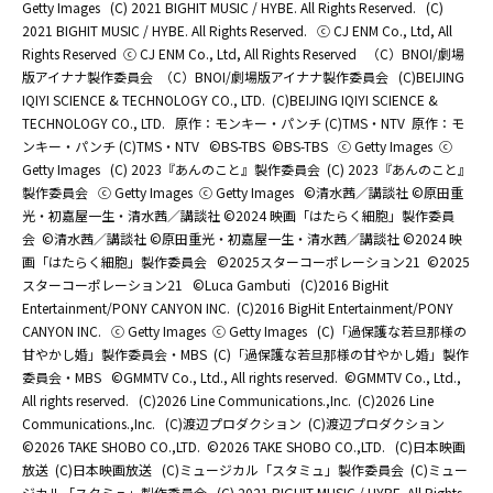
Getty Images
(C) 2021 BIGHIT MUSIC / HYBE. All Rights Reserved.
(C)
2021 BIGHIT MUSIC / HYBE. All Rights Reserved.
ⓒ CJ ENM Co., Ltd, All
Rights Reserved
ⓒ CJ ENM Co., Ltd, All Rights Reserved
（C）BNOI/劇場
版アイナナ製作委員会
（C）BNOI/劇場版アイナナ製作委員会
(C)BEIJING
IQIYI SCIENCE & TECHNOLOGY CO., LTD.
(C)BEIJING IQIYI SCIENCE &
TECHNOLOGY CO., LTD.
原作：モンキー・パンチ (C)TMS・NTV
原作：モ
ンキー・パンチ (C)TMS・NTV
©BS-TBS
©BS-TBS
ⓒ Getty Images
ⓒ
Getty Images
(C) 2023『あんのこと』製作委員会
(C) 2023『あんのこと』
製作委員会
ⓒ Getty Images
ⓒ Getty Images
©清水茜／講談社 ©原田重
光・初嘉屋一生・清水茜／講談社 ©2024 映画「はたらく細胞」製作委員
会
©清水茜／講談社 ©原田重光・初嘉屋一生・清水茜／講談社 ©2024 映
画「はたらく細胞」製作委員会
©2025スターコーポレーション21
©2025
スターコーポレーション21
©Luca Gambuti
(C)2016 BigHit
Entertainment/PONY CANYON INC.
(C)2016 BigHit Entertainment/PONY
CANYON INC.
ⓒ Getty Images
ⓒ Getty Images
(C)「過保護な若旦那様の
甘やかし婚」製作委員会・MBS
(C)「過保護な若旦那様の甘やかし婚」製作
委員会・MBS
©GMMTV Co., Ltd., All rights reserved.
©GMMTV Co., Ltd.,
All rights reserved.
(C)2026 Line Communications.,Inc.
(C)2026 Line
Communications.,Inc.
(C)渡辺プロダクション
(C)渡辺プロダクション
©2026 TAKE SHOBO CO.,LTD.
©2026 TAKE SHOBO CO.,LTD.
(C)日本映画
放送
(C)日本映画放送
(C)ミュージカル「スタミュ」製作委員会
(C)ミュー
ジカル「スタミュ」製作委員会
(C) 2021 BIGHIT MUSIC / HYBE. All Rights