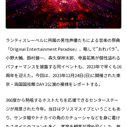
ランティスレーベルに所属の男性声優たちによる音楽の祭典
「Original Entertainment Paradise」、略して"おれパラ"。
小野大輔、鈴村健一、森久保祥太郎、寺島拓篤が個性溢れる
パフォーマンスを披露する同イベントも、2023年で早くも16
周年を迎えた。今回は、2023年12月24日(日)に開催された東
京・両国国技館 DAY 2公演の模様をレポートする。
360度から熱唱するホストたちを応援できるセンターステー
ジが用意された今年。当日はクリスマスイブということもあ
り、サンタ帽やトナカイの角のカチューシャなどを身に着け
たスタイルのファンも多く、客席を観客が埋め尽くした。毎