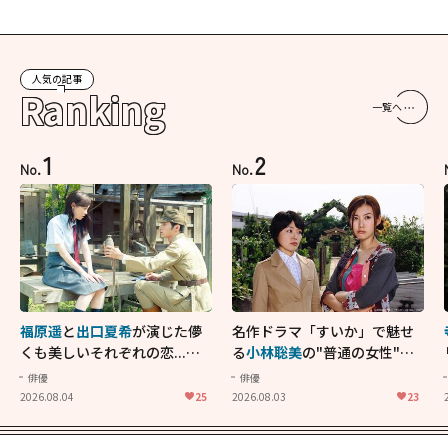
人気の記事
Ranking
一覧へ
1
2
No.
No.
福原遥
と
出口夏希
が演じた儚
名作ドラマ「すいか」で魅せ
くも美しいそれぞれの恋...生
る
小林聡美
の"普通の女性"が
きることの尊さを教えてくれ
大人に刺さる...映画「かもめ
俳優
俳優
た映画「あの花が咲く丘で、
食堂」にも通じる静かな芝居
2026.08.04
25
2026.08.03
23
君とまた出会えたら。」