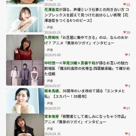
2026.05.25
22
花澤香菜
が語る、声優という仕事との向き合い方 コ
ンプレックスを超えて見つけた自分らしい表現【花
澤香菜をつくる6つのピース】
声優
2026.05.15
28
久野美咲
「お芝居に集中できる」のは、なんのおか
げ？ アニメ『黄泉のツガイ』インタビュー
声優
2026.05.08
7
中村悠一
×
早見沙織
×
斎藤千和
が語るお互いの魅力
劇場版 「魔法科高校の劣等生 四葉継承編」で確かめ
た信頼
声優
2026.05.07
2
坂本真綾
、30周年のいま改めて語る「エンタメと
私」【スカパー！30周年】
声優
2026.05.07
37
宮本侑芽
「視聴者として楽しみになっちゃう作品」
アニメ『黄泉のツガイ』インタビュー
声優
2026.04.30
2