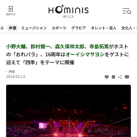
ドル
声優
ミュージシャン
スポーツ
グラビア
タレント・芸人
文化人・
小野大輔
、
鈴村健一
、
森久保祥太郎
、
寺島拓篤
がホスト
の「おれパラ」、16周年は
オーイシマサヨシ
をゲストに
迎えて「四季」をテーマに開催
声優
2024.02.13