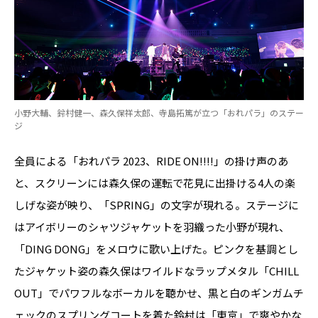
小野大輔、鈴村健一、森久保祥太郎、寺島拓篤が立つ「おれパラ」のステー
ジ
全員による「おれパラ 2023、RIDE ON!!!!」の掛け声のあ
と、スクリーンには森久保の運転で花見に出掛ける4人の楽
しげな姿が映り、「SPRING」の文字が現れる。ステージに
はアイボリーのシャツジャケットを羽織った小野が現れ、
「DING DONG」をメロウに歌い上げた。ピンクを基調とし
たジャケット姿の森久保はワイルドなラップメタル「CHILL
OUT」でパワフルなボーカルを聴かせ、黒と白のギンガムチ
ェックのスプリングコートを着た鈴村は「東京」で爽やかな