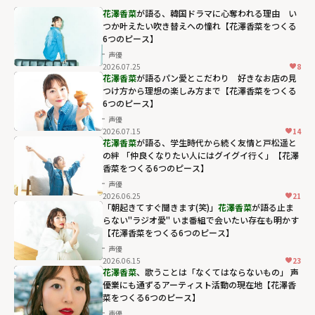
花澤香菜
が語る、韓国ドラマに心奪われる理由 い
つか叶えたい吹き替えへの憧れ【花澤香菜をつくる
6つのピース】
声優
2026.07.25
8
花澤香菜
が語るパン愛とこだわり 好きなお店の見
つけ方から理想の楽しみ方まで【花澤香菜をつくる
6つのピース】
声優
2026.07.15
14
花澤香菜
が語る、学生時代から続く友情と戸松遥と
の絆 「仲良くなりたい人にはグイグイ行く」【花澤
香菜をつくる6つのピース】
声優
2026.06.25
21
「朝起きてすぐ聞きます(笑)」
花澤香菜
が語る止ま
らない"ラジオ愛" いま番組で会いたい存在も明かす
【花澤香菜をつくる6つのピース】
声優
2026.06.15
23
花澤香菜
、歌うことは「なくてはならないもの」 声
優業にも通ずるアーティスト活動の現在地【花澤香
菜をつくる6つのピース】
声優