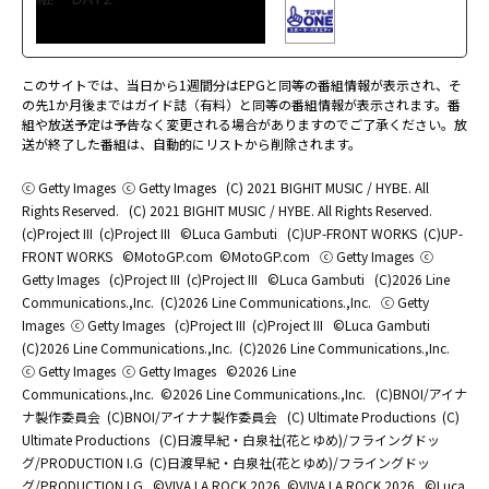
このサイトでは、当日から1週間分はEPGと同等の番組情報が表示され、そ
の先1か月後まではガイド誌（有料）と同等の番組情報が表示されます。番
組や放送予定は予告なく変更される場合がありますのでご了承ください。放
送が終了した番組は、自動的にリストから削除されます。
ⓒ Getty Images
ⓒ Getty Images
(C) 2021 BIGHIT MUSIC / HYBE. All
Rights Reserved.
(C) 2021 BIGHIT MUSIC / HYBE. All Rights Reserved.
(c)Project III
(c)Project III
©Luca Gambuti
(C)UP-FRONT WORKS
(C)UP-
FRONT WORKS
©MotoGP.com
©MotoGP.com
ⓒ Getty Images
ⓒ
Getty Images
(c)Project III
(c)Project III
©Luca Gambuti
(C)2026 Line
Communications.,Inc.
(C)2026 Line Communications.,Inc.
ⓒ Getty
Images
ⓒ Getty Images
(c)Project III
(c)Project III
©Luca Gambuti
(C)2026 Line Communications.,Inc.
(C)2026 Line Communications.,Inc.
ⓒ Getty Images
ⓒ Getty Images
©2026 Line
Communications.,Inc.
©2026 Line Communications.,Inc.
(C)BNOI/アイナ
ナ製作委員会
(C)BNOI/アイナナ製作委員会
(C) Ultimate Productions
(C)
Ultimate Productions
(C)日渡早紀・白泉社(花とゆめ)/フライングドッ
グ/PRODUCTION I.G
(C)日渡早紀・白泉社(花とゆめ)/フライングドッ
グ/PRODUCTION I.G
©️VIVA LA ROCK 2026
©️VIVA LA ROCK 2026
©Luca