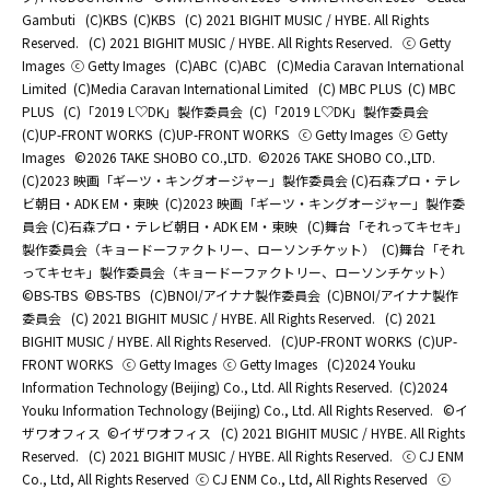
Gambuti
(C)KBS
(C)KBS
(C) 2021 BIGHIT MUSIC / HYBE. All Rights
Reserved.
(C) 2021 BIGHIT MUSIC / HYBE. All Rights Reserved.
ⓒ Getty
Images
ⓒ Getty Images
(C)ABC
(C)ABC
(C)Media Caravan International
Limited
(C)Media Caravan International Limited
(C) MBC PLUS
(C) MBC
PLUS
(C)「2019 L♡DK」製作委員会
(C)「2019 L♡DK」製作委員会
(C)UP-FRONT WORKS
(C)UP-FRONT WORKS
ⓒ Getty Images
ⓒ Getty
Images
©2026 TAKE SHOBO CO.,LTD.
©2026 TAKE SHOBO CO.,LTD.
(C)2023 映画「ギーツ・キングオージャー」製作委員会 (C)石森プロ・テレ
ビ朝日・ADK EM・東映
(C)2023 映画「ギーツ・キングオージャー」製作委
員会 (C)石森プロ・テレビ朝日・ADK EM・東映
(C)舞台「それってキセキ」
製作委員会（キョードーファクトリー、ローソンチケット）
(C)舞台「それ
ってキセキ」製作委員会（キョードーファクトリー、ローソンチケット）
©BS-TBS
©BS-TBS
(C)BNOI/アイナナ製作委員会
(C)BNOI/アイナナ製作
委員会
(C) 2021 BIGHIT MUSIC / HYBE. All Rights Reserved.
(C) 2021
BIGHIT MUSIC / HYBE. All Rights Reserved.
(C)UP-FRONT WORKS
(C)UP-
FRONT WORKS
ⓒ Getty Images
ⓒ Getty Images
(C)2024 Youku
Information Technology (Beijing) Co., Ltd. All Rights Reserved.
(C)2024
Youku Information Technology (Beijing) Co., Ltd. All Rights Reserved.
©イ
ザワオフィス
©イザワオフィス
(C) 2021 BIGHIT MUSIC / HYBE. All Rights
Reserved.
(C) 2021 BIGHIT MUSIC / HYBE. All Rights Reserved.
ⓒ CJ ENM
Co., Ltd, All Rights Reserved
ⓒ CJ ENM Co., Ltd, All Rights Reserved
ⓒ