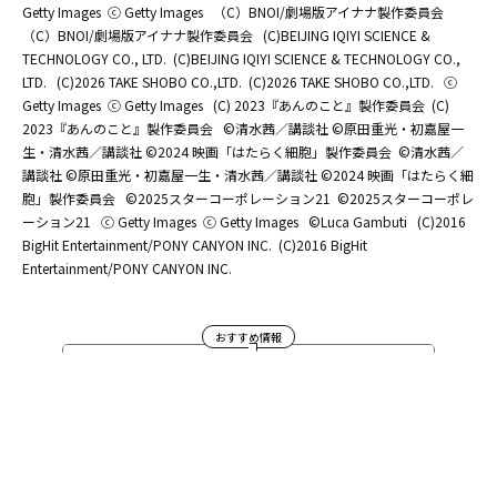
Getty Images
ⓒ Getty Images
（C）BNOI/劇場版アイナナ製作委員会
（C）BNOI/劇場版アイナナ製作委員会
(C)BEIJING IQIYI SCIENCE &
TECHNOLOGY CO., LTD.
(C)BEIJING IQIYI SCIENCE & TECHNOLOGY CO.,
LTD.
(C)2026 TAKE SHOBO CO.,LTD.
(C)2026 TAKE SHOBO CO.,LTD.
ⓒ
Getty Images
ⓒ Getty Images
(C) 2023『あんのこと』製作委員会
(C)
2023『あんのこと』製作委員会
©清水茜／講談社 ©原田重光・初嘉屋一
生・清水茜／講談社 ©2024 映画「はたらく細胞」製作委員会
©清水茜／
講談社 ©原田重光・初嘉屋一生・清水茜／講談社 ©2024 映画「はたらく細
胞」製作委員会
©2025スターコーポレーション21
©2025スターコーポレ
ーション21
ⓒ Getty Images
ⓒ Getty Images
©Luca Gambuti
(C)2016
BigHit Entertainment/PONY CANYON INC.
(C)2016 BigHit
Entertainment/PONY CANYON INC.
おすすめ情報