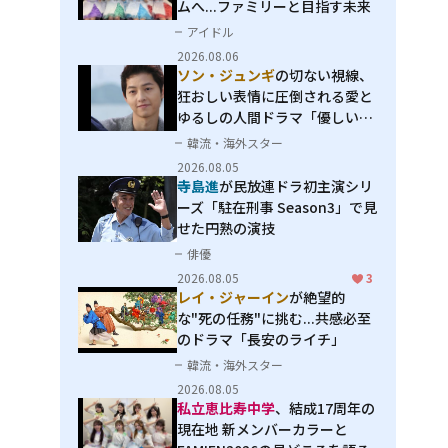
ムへ...ファミリーと目指す未来
アイドル
2026.08.06
ソン・ジュンギ
の切ない視線、
狂おしい表情に圧倒される――愛と
ゆるしの人間ドラマ「優しい
男」
韓流・海外スター
2026.08.05
寺島進
が民放連ドラ初主演シリ
ーズ「駐在刑事 Season3」で見
せた円熟の演技
俳優
2026.08.05
3
レイ・ジャーイン
が絶望的
な"死の任務"に挑む...共感必至
のドラマ「長安のライチ」
韓流・海外スター
2026.08.05
私立恵比寿中学
、結成17周年の
現在地 新メンバーカラーと