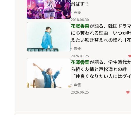
飛ばす！
声優
2018.06.30
花澤香菜
が語る、韓国ドラ
に心奪われる理由 いつか
えたい吹き替えへの憧れ【
澤香菜をつくる6つのピース
声優
2026.07.25
花澤香菜
が語る、学生時代
ら続く友情と戸松遥との絆
「仲良くなりたい人にはグ
グイ行く」【花澤香菜をつ
声優
る6つのピース】
2026.06.25