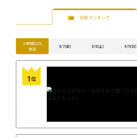
日別ランキング
24時間以内
8/7(金)
8/8(土)
8/9(日)
放送
1
位