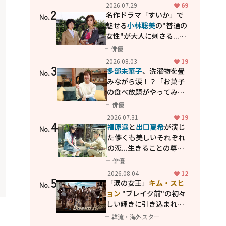
カッコよさが詰まった
2026.07.29
69
2
「西部警察 PART-II」
名作ドラマ「すいか」で
No.
魅せる
小林聡美
の"普通の
女性"が大人に刺さる...映
画「かもめ食堂」にも通
俳優
じる静かな芝居
2026.08.03
19
3
多部未華子
、洗濯物を畳
No.
みながら涙！？「お菓子
の食べ放題がやってみた
い」ハンディファン4台の
俳優
暑さ対策も明かす
2026.07.31
19
4
福原遥
と
出口夏希
が演じ
No.
た儚くも美しいそれぞれ
の恋...生きることの尊さ
を教えてくれた映画「あ
俳優
の花が咲く丘で、君とま
2026.08.04
12
5
た出会えたら。」
「涙の女王」
キム・スヒ
No.
ョン
"ブレイク前"の初々
しい輝きに引き込まれ
る...
2PM テギョン
ら豪華
韓流・海外スター
共演の青春名作「ドリー