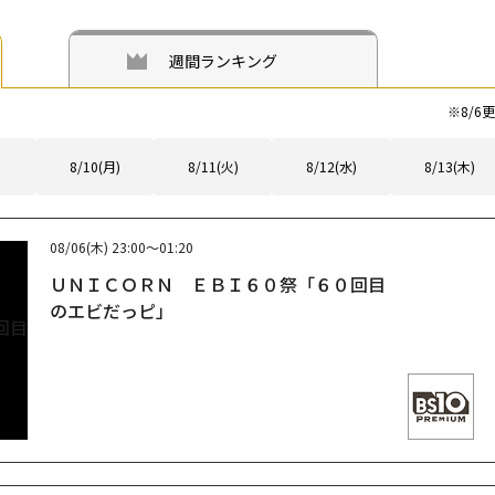
週間ランキング
※
8/6
更
8/10(月)
8/11(火)
8/12(水)
8/13(木)
08/06(木)
23:00～01:20
ＵＮＩＣＯＲＮ ＥＢＩ６０祭「６０回目
のエビだっピ」