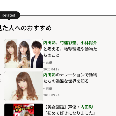
Related
見た人へのおすすめ
の
内田彩
、
竹達彩奈
、
小林裕介
の
と考える、地球環境や動物た
ちのこと
声優
2020.04.17
・
内田彩
のナレーションで動物
姿
たちの過酷な世界を知る
声優
2018.09.24
田
【美女図鑑】声優・
内田彩
き
「初めて好きになりました」