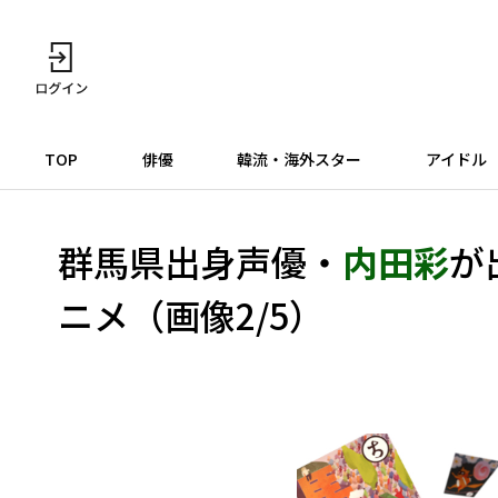
TOP
俳優
韓流・海外スター
アイドル
群馬県出身声優・
内田彩
が
ニメ（画像2/5）