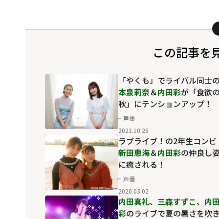
この記事を
「やくも」でライバル同士
本泉莉奈
＆
内田彩
が「食欲
秋」にテンションアップ！
声優
2021.10.25
ラブライブ！の2年生コンビ
新田恵海
＆
内田彩
の仲良し
に癒される！
声優
2020.03.02
内田真礼
、
三森すずこ
、
内
彩
のライブで夏の暑さを吹