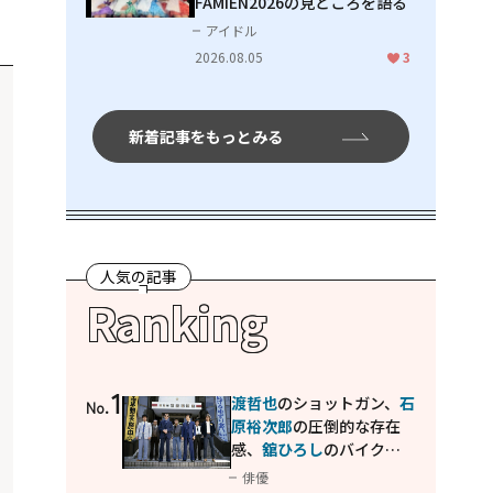
FAMIEN2026の見どころを語る
アイドル
2026.08.05
3
新着記事をもっとみる
人気の記事
Ranking
1
渡哲也
のショットガン、
石
No.
原裕次郎
の圧倒的な存在
感、
舘ひろし
のバイクア
クション！"大門軍団"の
俳優