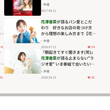
声優
2017.08.11
マ
花澤香菜
が語るパン愛とこだ
叶
わり 好きなお店の見つけ方
花
から理想の楽しみ方まで【花
】
澤香菜をつくる6つのピース】
声優
8
2026.07.15
14
か
「朝起きてすぐ聞きます(笑)」
花澤香菜
が語る止まらない"ラ
イ
ジオ愛" いま番組で会いたい存
く
在も明かす【花澤香菜をつく
声優
る6つのピース】
21
2026.06.15
23