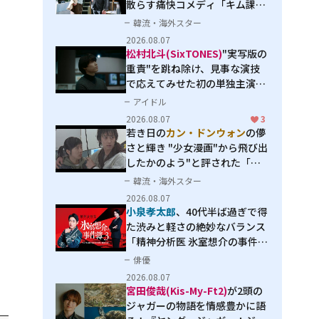
散らす痛快コメディ「キム課長
とソ理事～Bravo! Your Life
韓流・海外スター
～」
2026.08.07
松村北斗(SixTONES)
"実写版の
重責"を跳ね除け、見事な演技
で応えてみせた初の単独主演映
画「秒速5センチメートル」
アイドル
2026.08.07
3
若き日の
カン・ドンウォン
の儚
さと輝き "少女漫画"から飛び出
したかのよう"と評された「オ
オカミの誘惑」
韓流・海外スター
2026.08.07
小泉孝太郎
、40代半ば過ぎで得
た渋みと軽さの絶妙なバランス
「精神分析医 氷室想介の事件簿
３」で見せる進化
俳優
2026.08.07
宮田俊哉(Kis-My-Ft2)
が2頭の
ジャガーの物語を情感豊かに語