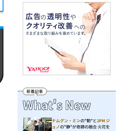
新着記事
What's New
ナムグン・ミン
の"動"と
2PM ジ
ュノ
の"静"が奇跡の融合 火花を