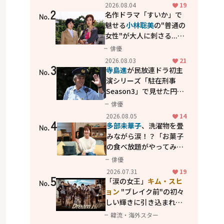
花が咲く丘で、君とまた出
2026.08.04
19
2
会えたら。」
名作ドラマ「すいか」で
No.
魅せる
小林聡美
の"普通の
女性"が大人に刺さる...映
画「かもめ食堂」にも通
俳優
じる静かな芝居
2026.08.03
21
3
寺島進
が民放連ドラ初主
No.
演シリーズ「駐在刑事
Season3」で見せた円熟
の演技
俳優
2026.08.05
14
4
多部未華子
、洗濯物を畳
No.
みながら涙！？「お菓子
の食べ放題がやってみた
い」ハンディファン4台の
俳優
暑さ対策も明かす
2026.07.31
19
5
「涙の女王」
キム・スヒ
No.
ョン
"ブレイク前"の初々
しい輝きに引き込まれ
る...
2PM テギョン
ら豪華
韓流・海外スター
共演の青春名作「ドリー