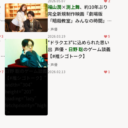
2026.05.07
2
り
福山潤
×
渕上舞
、約10年ぶり
な
完全新規制作映画『劇場版
音
「暗殺教室」みんなの時間』
な
は「満足感と余韻を感じる作
声優
品」
3
2026.03.19
5
ビ
"ドラクエ3"に込められた思い
出 ―― 声優・
日野 聡
のゲーム談義
引
【#推シゴトーク】
声優
日野 聡のゲーム談義
7
2026.02.13
1
【#推シゴトーク】"
width="304"
height="203"
loading="lazy"
fetchpriority="high
">