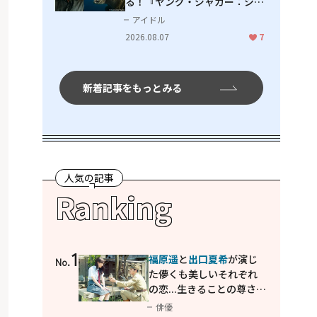
る！『ヤング・ジャガー：ジャ
ングル王への道』『ジャガーと
アイドル
ウミガメの物語：熱帯林の守護
2026.08.07
7
神』で見せるナレーションの妙
新着記事をもっとみる
人気の記事
Ranking
1
福原遥
と
出口夏希
が演じ
No.
た儚くも美しいそれぞれ
の恋...生きることの尊さを
教えてくれた映画「あの
俳優