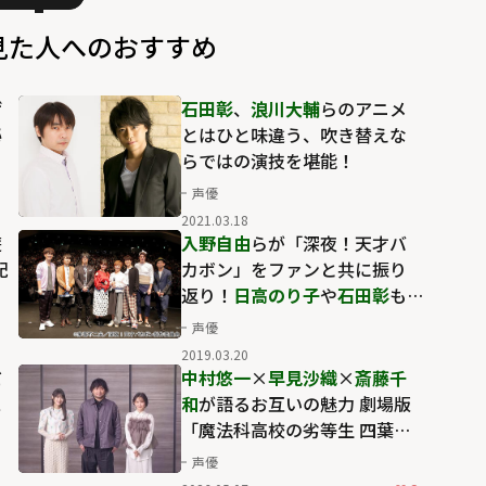
見た人へのおすすめ
ゲ
石田彰
、
浪川大輔
らのアニメ
秘
とはひと味違う、吹き替えな
らではの演技を堪能！
声優
2021.03.18
遊
入野自由
らが「深夜！天才バ
配
カボン」をファンと共に振り
返り！
日高のり子
や
石田彰
も
作中人気のあの"男子"を演じ
声優
る！？
2019.03.20
だ
中村悠一
×
早見沙織
×
斎藤千
ス
和
が語るお互いの魅力 劇場版
「魔法科高校の劣等生 四葉継
承編」で確かめた信頼
声優