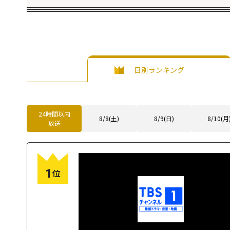
日別ランキング
24時間以内
8/8(土)
8/9(日)
8/10(月
放送
1
位