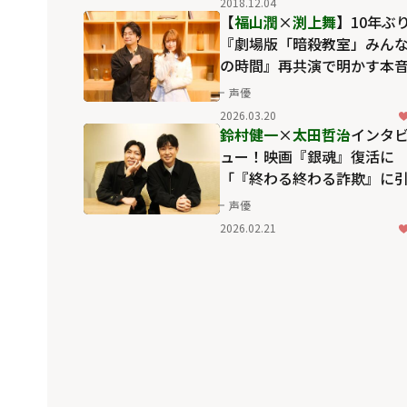
2018.12.04
【
福山潤
×
渕上舞
】10年ぶ
『劇場版「暗殺教室」みん
の時間』再共演で明かす本
「何を考えているか分から
声優
い」同士？〈ふたりのこ
2026.03.20
と。〉
鈴村健一
×
太田哲治
インタ
ュー！映画『銀魂』復活に
「『終わる終わる詐欺』に
っかからない心になってい
声優
た」
2026.02.21