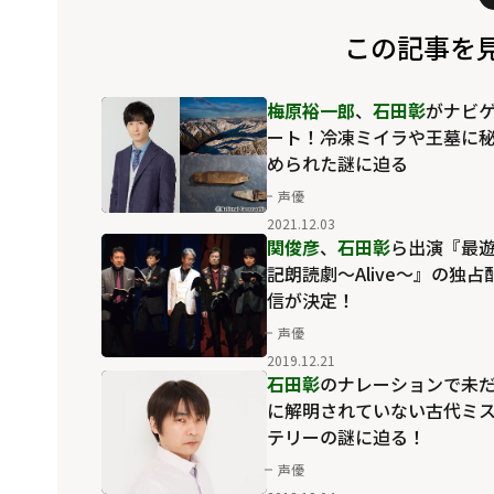
この記事を
梅原裕一郎
、
石田彰
がナビ
ート！冷凍ミイラや王墓に
められた謎に迫る
声優
2021.12.03
関俊彦
、
石田彰
ら出演『最
記朗読劇～Alive～』の独占
信が決定！
声優
2019.12.21
石田彰
のナレーションで未
に解明されていない古代ミ
テリーの謎に迫る！
声優