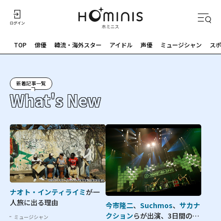
TOP
俳優
韓流・海外スター
アイドル
声優
ミュージシャン
ス
新着記事一覧
What's New
ナオト・インティライミ
が一
人旅に出る理由
今市隆二
、
Suchmos
、
サカナ
クション
らが出演、3日間の祭
ミュージシャン