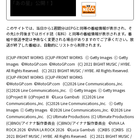
このサイトでは、当日から1週間分はEPGと同等の番組情報が表示され、そ
の先1か月後まではガイド誌（有料）と同等の番組情報が表示されます。番
組や放送予定は予告なく変更される場合がありますのでご了承ください。放
送が終了した番組は、自動的にリストから削除されます。
(C)UP-FRONT WORKS
(C)UP-FRONT WORKS
ⓒ Getty Images
ⓒ Getty
Images
©MotoGP.com
©MotoGP.com
(C) 2021 BIGHIT MUSIC / HYBE.
All Rights Reserved.
(C) 2021 BIGHIT MUSIC / HYBE. All Rights Reserved.
(C)UP-FRONT WORKS
(C)UP-FRONT WORKS
©MotoGP.com
©MotoGP.com
(C)2026 Line Communications.,Inc.
(C)2026 Line Communications.,Inc.
ⓒ Getty Images
ⓒ Getty Images
(c)Project III
(c)Project III
©Luca Gambuti
(C)2026 Line
Communications.,Inc.
(C)2026 Line Communications.,Inc.
ⓒ Getty
Images
ⓒ Getty Images
©2026 Line Communications.,Inc.
©2026 Line
Communications.,Inc.
(C) Ultimate Productions
(C) Ultimate Productions
(C)BNOI/アイナナ製作委員会
(C)BNOI/アイナナ製作委員会
©️VIVA LA
ROCK 2026
©️VIVA LA ROCK 2026
©Luca Gambuti
(C)KBS
(C)KBS
(C)
2021 BIGHIT MUSIC / HYBE. All Rights Reserved.
(C) 2021 BIGHIT MUSIC /