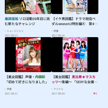
桑田佳祐
ソロ活動30年目に挑
【イケ男図鑑】ドラマ弱虫ペ
む新たなチャレンジ
ダルseason2特別編④ 第4弾
は
滝川英治
＆
青木空夢
ミュージシャン
俳優
2017.08.15
2017.08.14
【美女図鑑】声優・
内田彩
【美女図鑑】
恵比寿★マスカ
「初めて好きになりました」
ッツ
～後編～ 「SEXYな女優た
ちが夜な夜な（！？）抱く野
声優
アイドル
望」
2017.08.11
2017.08.06
1