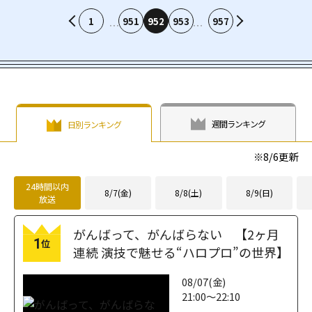
1
951
952
953
957
週間ランキング
日別ランキング
※
8/6
更新
24時間以内
8/7(金)
8/8(土)
8/9(日)
放送
がんばって、がんばらない 【2ヶ月
1
位
連続 演技で魅せる“ハロプロ”の世界】
08/07(金)
21:00～22:10