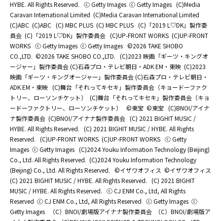
HYBE. All Rights Reserved.
ⓒ Getty Images
ⓒ Getty Images
(C)Media
Caravan International Limited
(C)Media Caravan International Limited
(C)ABC
(C)ABC
(C) MBC PLUS
(C) MBC PLUS
(C)「2019 L♡DK」製作委
員会
(C)「2019 L♡DK」製作委員会
(C)UP-FRONT WORKS
(C)UP-FRONT
WORKS
ⓒ Getty Images
ⓒ Getty Images
©2026 TAKE SHOBO
CO.,LTD.
©2026 TAKE SHOBO CO.,LTD.
(C)2023 映画「ギーツ・キングオ
ージャー」製作委員会 (C)石森プロ・テレビ朝日・ADK EM・東映
(C)2023
映画「ギーツ・キングオージャー」製作委員会 (C)石森プロ・テレビ朝日・
ADK EM・東映
(C)舞台「それってキセキ」製作委員会（キョードーファク
トリー、ローソンチケット）
(C)舞台「それってキセキ」製作委員会（キョ
ードーファクトリー、ローソンチケット）
©東宝
©東宝
(C)BNOI/アイナ
ナ製作委員会
(C)BNOI/アイナナ製作委員会
(C) 2021 BIGHIT MUSIC /
HYBE. All Rights Reserved.
(C) 2021 BIGHIT MUSIC / HYBE. All Rights
Reserved.
(C)UP-FRONT WORKS
(C)UP-FRONT WORKS
ⓒ Getty
Images
ⓒ Getty Images
(C)2024 Youku Information Technology (Beijing)
Co., Ltd. All Rights Reserved.
(C)2024 Youku Information Technology
(Beijing) Co., Ltd. All Rights Reserved.
©イザワオフィス
©イザワオフィス
(C) 2021 BIGHIT MUSIC / HYBE. All Rights Reserved.
(C) 2021 BIGHIT
MUSIC / HYBE. All Rights Reserved.
ⓒ CJ ENM Co., Ltd, All Rights
Reserved
ⓒ CJ ENM Co., Ltd, All Rights Reserved
ⓒ Getty Images
ⓒ
Getty Images
（C）BNOI/劇場版アイナナ製作委員会
（C）BNOI/劇場版ア