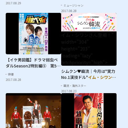
典
2017.08.29
ミュージシャン
2017.08.28
イム・シワンさん登場！"
width="304"
height="203"
loading="lazy"
【イケ男図鑑】ドラマ弱虫ペ
fetchpriority="high">
ダルSeason2特別編⑤ 第5弾
シムクン♥韓流｜今月は"実力
は
宮崎秋人
＆
木戸邑弥
俳優
No.1演技ドル"
イム・シワン
さ
2017.08.28
ん登場！
韓流・海外スター
2017.08.23