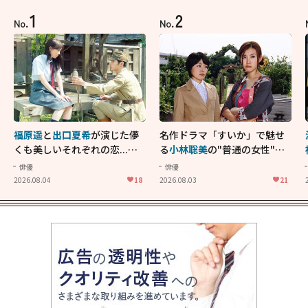
1
2
No.
No.
福原遥
と
出口夏希
が演じた儚
名作ドラマ「すいか」で魅せ
くも美しいそれぞれの恋...生
る
小林聡美
の"普通の女性"が
きることの尊さを教えてくれ
大人に刺さる...映画「かもめ
俳優
俳優
た映画「あの花が咲く丘で、
食堂」にも通じる静かな芝居
2026.08.04
18
2026.08.03
21
君とまた出会えたら。」