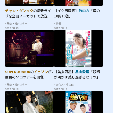
チャン・グンソク
の最新ライ
【イケ男図鑑】
竹内力
「漢の
ブを全曲ノーカットで放送
10問10答」
韓流・海外スター
俳優
2017.08.20
2017.08.19
SUPER JUNIOR
の
イェソン
が2
【美女図鑑】
畠山愛理
「妖精
度目のソロツアーを開催
が明かす美し過ぎるヒミツ」
韓流・海外スター
文化人・その他
2017.08.18
2017.08.18