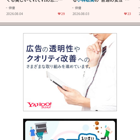
きることの尊さを教えてくれ
大人に刺さる...映画「かもめ
俳優
俳優
た映画「あの花が咲く丘で、
食堂」にも通じる静かな芝居
2026.08.04
29
2026.08.03
23
君とまた出会えたら。」