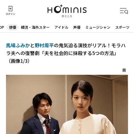
OP
俳優
韓流・海外スター
アイドル
声優
ミュージシャン
スポーツ
馬場ふみか
と
野村周平
の鬼気迫る演技がリアル！モラハ
ラ夫への復讐劇「夫を社会的に抹殺する5つの方法」
（画像1/3）