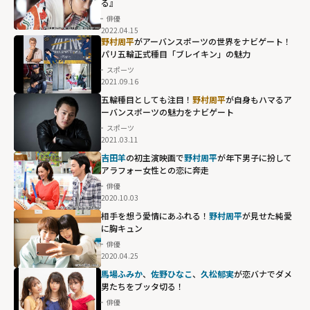
る』
俳優
2022.04.15
野村周平
がアーバンスポーツの世界をナビゲート！
パリ五輪正式種目「ブレイキン」の魅力
スポーツ
2021.09.16
五輪種目としても注目！
野村周平
が自身もハマるア
ーバンスポーツの魅力をナビゲート
スポーツ
2021.03.11
吉田羊
の初主演映画で
野村周平
が年下男子に扮して
アラフォー女性との恋に奔走
俳優
2020.10.03
相手を想う愛情にあふれる！
野村周平
が見せた純愛
に胸キュン
俳優
2020.04.25
馬場ふみか
、
佐野ひなこ
、
久松郁実
が恋バナでダメ
男たちをブッタ切る！
俳優