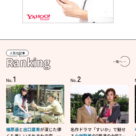
人気の記事
Ranking
一覧へ
1
2
No.
No.
福原遥
と
出口夏希
が演じた儚
名作ドラマ「すいか」で魅せ
くも美しいそれぞれの恋...生
る
小林聡美
の"普通の女性"が