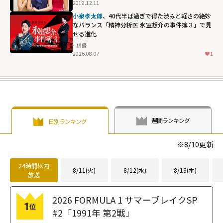
2019.12.11
小泉孝太郎
、40代半ば過ぎで得た渋みと軽さの絶妙
なバランス「精神分析医 氷室想介の事件簿３」で見
せる進化
俳優
2026.08.07
1
週間ランキング
日別ランキング
※
8/10
更新
24時間以内
8/11(火)
8/12(水)
8/13(木)
放送
2026 FORMULA 1 サマーブレイクSP
1
位
#2「1991年 第2戦」