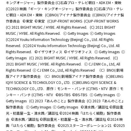
キングオージャー」製作委員会 (C)石森プロ・テレビ朝日・ADK EM・東映
(C)2023 映画「ギーツ・キングオージャー」製作委員会 (C)石森プロ・テレ
ビ朝日・ADK EM・東映
(C)BNOI/アイナナ製作委員会
(C)BNOI/アイナナ製
作委員会
©東宝
©東宝
(C)UP-FRONT WORKS
(C)UP-FRONT WORKS
(C) 2021 BIGHIT MUSIC / HYBE. All Rights Reserved.
(C) 2021 BIGHIT
MUSIC / HYBE. All Rights Reserved.
ⓒ Getty Images
ⓒ Getty Images
(C)2024 Youku Information Technology (Beijing) Co., Ltd. All Rights
Reserved.
(C)2024 Youku Information Technology (Beijing) Co., Ltd. All
Rights Reserved.
©イザワオフィス
©イザワオフィス
ⓒ Getty Images
ⓒ
Getty Images
(C) 2021 BIGHIT MUSIC / HYBE. All Rights Reserved.
(C)
2021 BIGHIT MUSIC / HYBE. All Rights Reserved.
ⓒ CJ ENM Co., Ltd, All
Rights Reserved
ⓒ CJ ENM Co., Ltd, All Rights Reserved
（C）BNOI/劇場
版アイナナ製作委員会
（C）BNOI/劇場版アイナナ製作委員会
(C)BEIJING
IQIYI SCIENCE & TECHNOLOGY CO., LTD.
(C)BEIJING IQIYI SCIENCE &
TECHNOLOGY CO., LTD.
原作：モンキー・パンチ (C)TMS・NTV
原作：モ
ンキー・パンチ (C)TMS・NTV
©BS-TBS
©BS-TBS
ⓒ Getty Images
ⓒ
Getty Images
(C) 2023『あんのこと』製作委員会
(C) 2023『あんのこと』
製作委員会
ⓒ Getty Images
ⓒ Getty Images
©清水茜／講談社 ©原田重
光・初嘉屋一生・清水茜／講談社 ©2024 映画「はたらく細胞」製作委員
会
©清水茜／講談社 ©原田重光・初嘉屋一生・清水茜／講談社 ©2024 映
画「はたらく細胞」製作委員会
©2025スターコーポレーション21
©2025