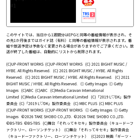
このサイトでは、当日から1週間分はEPGと同等の番組情報が表示され、そ
の先1か月後まではガイド誌（有料）と同等の番組情報が表示されます。番
組や放送予定は予告なく変更される場合がありますのでご了承ください。放
送が終了した番組は、自動的にリストから削除されます。
(C)UP-FRONT WORKS
(C)UP-FRONT WORKS
(C) 2021 BIGHIT MUSIC /
HYBE. All Rights Reserved.
(C) 2021 BIGHIT MUSIC / HYBE. All Rights
Reserved.
(C) 2021 BIGHIT MUSIC / HYBE. All Rights Reserved.
(C) 2021
BIGHIT MUSIC / HYBE. All Rights Reserved.
ⓒ Getty Images
ⓒ Getty
Images
(C)ABC
(C)ABC
(C)Media Caravan International
Limited
(C)Media Caravan International Limited
(C)「2019 L♡DK」製作
委員会
(C)「2019 L♡DK」製作委員会
(C) MBC PLUS
(C) MBC PLUS
(C)UP-FRONT WORKS
(C)UP-FRONT WORKS
ⓒ Getty Images
ⓒ Getty
Images
©2026 TAKE SHOBO CO.,LTD.
©2026 TAKE SHOBO CO.,LTD.
©BS-TBS
©BS-TBS
(C)舞台「それってキセキ」製作委員会（キョードーフ
ァクトリー、ローソンチケット）
(C)舞台「それってキセキ」製作委員会
（キョードーファクトリー、ローソンチケット）
(C)2023 映画「ギーツ・