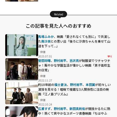
Related
この記事を見た人へのおすすめ
馬場ふみか
、映画「愛されなくても別に」で共演し
た
南沙良
との思い出「後ろに沙良ちゃんを乗せて山
道を下って...」
俳優
2025.07.01
6
菅田将暉
、
野村周平
、
吉沢亮
が制服姿でワチャワチ
ャ！賑やかな学園生活が懐かしい映画「男子高校生
の日常」
俳優
2022.11.27
約10年前の
福士蒼汰
、
野村周平
、
本田翼
が初々しい
演技を見せる！曖昧で複雑な3人関係性に注目の映
画『江ノ島プリズム』
俳優
2022.10.24
広瀬すず
、
野村周平
、
新田真剣佑
が競技かるたに熱
中！熱くて爽やかなスポーツ青春映画『ちはやふ