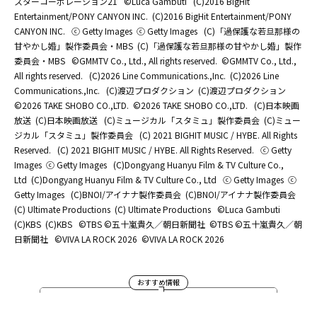
スターコーポレーション21
©Luca Gambuti
(C)2016 BigHit
Entertainment/PONY CANYON INC.
(C)2016 BigHit Entertainment/PONY
CANYON INC.
ⓒ Getty Images
ⓒ Getty Images
(C)「過保護な若旦那様の
甘やかし婚」製作委員会・MBS
(C)「過保護な若旦那様の甘やかし婚」製作
委員会・MBS
©GMMTV Co., Ltd., All rights reserved.
©GMMTV Co., Ltd.,
All rights reserved.
(C)2026 Line Communications.,Inc.
(C)2026 Line
Communications.,Inc.
(C)渡辺プロダクション
(C)渡辺プロダクション
©2026 TAKE SHOBO CO.,LTD.
©2026 TAKE SHOBO CO.,LTD.
(C)日本映画
放送
(C)日本映画放送
(C)ミュージカル「スタミュ」製作委員会
(C)ミュー
ジカル「スタミュ」製作委員会
(C) 2021 BIGHIT MUSIC / HYBE. All Rights
Reserved.
(C) 2021 BIGHIT MUSIC / HYBE. All Rights Reserved.
ⓒ Getty
Images
ⓒ Getty Images
(C)Dongyang Huanyu Film & TV Culture Co.,
Ltd
(C)Dongyang Huanyu Film & TV Culture Co., Ltd
ⓒ Getty Images
ⓒ
Getty Images
(C)BNOI/アイナナ製作委員会
(C)BNOI/アイナナ製作委員会
(C) Ultimate Productions
(C) Ultimate Productions
©Luca Gambuti
(C)KBS
(C)KBS
©TBS ©五十嵐貴久／朝日新聞社
©TBS ©五十嵐貴久／朝
日新聞社
©️VIVA LA ROCK 2026
©️VIVA LA ROCK 2026
おすすめ情報