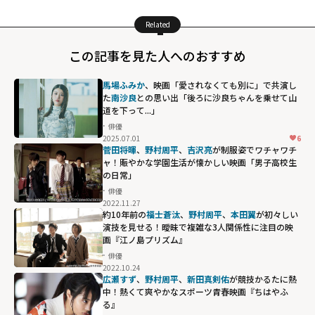
Related
この記事を見た人へのおすすめ
馬場ふみか
、映画「愛されなくても別に」で共演し
た
南沙良
との思い出「後ろに沙良ちゃんを乗せて山
道を下って...」
俳優
2025.07.01
6
菅田将暉
、
野村周平
、
吉沢亮
が制服姿でワチャワチ
ャ！賑やかな学園生活が懐かしい映画「男子高校生
の日常」
俳優
2022.11.27
約10年前の
福士蒼汰
、
野村周平
、
本田翼
が初々しい
演技を見せる！曖昧で複雑な3人関係性に注目の映
画『江ノ島プリズム』
俳優
2022.10.24
広瀬すず
、
野村周平
、
新田真剣佑
が競技かるたに熱
中！熱くて爽やかなスポーツ青春映画『ちはやふ
る』