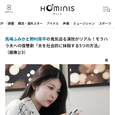
OP
俳優
韓流・海外スター
アイドル
声優
ミュージシャン
スポーツ
馬場ふみか
と
野村周平
の鬼気迫る演技がリアル！モラハ
ラ夫への復讐劇「夫を社会的に抹殺する5つの方法」
（画像2/3）