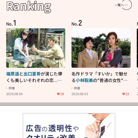
Ranking
一覧へ
1
2
No.
No.
福原遥
と
出口夏希
が演じた儚
名作ドラマ「すいか」で魅せ
くも美しいそれぞれの恋...生
る
小林聡美
の"普通の女性"が
きることの尊さを教えてくれ
大人に刺さる...映画「かもめ
俳優
俳優
た映画「あの花が咲く丘で、
食堂」にも通じる静かな芝居
2026.08.04
28
2026.08.03
23
君とまた出会えたら。」