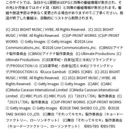
このサイトでは、当日から1週間分はEPGと同等の番組情報が表示され、そ
の先1か月後まではガイド誌（有料）と同等の番組情報が表示されます。番
組や放送予定は予告なく変更される場合がありますのでご了承ください。放
送が終了した番組は、自動的にリストから削除されます。
(C) 2021 BIGHIT MUSIC / HYBE. All Rights Reserved.
(C) 2021 BIGHIT
MUSIC / HYBE. All Rights Reserved.
(C)UP-FRONT WORKS
(C)UP-FRONT
WORKS
ⓒ Getty Images
ⓒ Getty Images
©2026 Line
Communications.,Inc.
©2026 Line Communications.,Inc.
(C)BNOI/アイナ
ナ製作委員会
(C)BNOI/アイナナ製作委員会
(C) Ultimate Productions
(C)
Ultimate Productions
(C)日渡早紀・白泉社(花とゆめ)/フライングドッ
グ/PRODUCTION I.G
(C)日渡早紀・白泉社(花とゆめ)/フライングドッ
グ/PRODUCTION I.G
©Luca Gambuti
(C)KBS
(C)KBS
(C) 2021 BIGHIT
MUSIC / HYBE. All Rights Reserved.
(C) 2021 BIGHIT MUSIC / HYBE. All
Rights Reserved.
ⓒ Getty Images
ⓒ Getty Images
(C)ABC
(C)ABC
(C)Media Caravan International Limited
(C)Media Caravan International
Limited
(C) MBC PLUS
(C) MBC PLUS
(C)「2019 L♡DK」製作委員会
(C)
「2019 L♡DK」製作委員会
(C)UP-FRONT WORKS
(C)UP-FRONT WORKS
ⓒ Getty Images
ⓒ Getty Images
©2026 TAKE SHOBO CO.,LTD.
©2026
TAKE SHOBO CO.,LTD.
(C)舞台「それってキセキ」製作委員会（キョードー
ファクトリー、ローソンチケット）
(C)舞台「それってキセキ」製作委員会
（キョードーファクトリー、ローソンチケット）
©BS-TBS
©BS-TBS