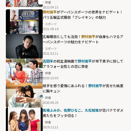
俳優
2022.04.15
野村周平
がアーバンスポーツの世界をナビゲート！
パリ五輪正式種目「ブレイキン」の魅力
スポーツ
2021.09.16
五輪種目としても注目！
野村周平
が自身もハマるア
ーバンスポーツの魅力をナビゲート
スポーツ
2021.03.11
吉田羊
の初主演映画で
野村周平
が年下男子に扮して
アラフォー女性との恋に奔走
俳優
2020.10.03
相手を想う愛情にあふれる！
野村周平
が見せた純愛
に胸キュン
俳優
2020.04.25
馬場ふみか
、
佐野ひなこ
、
久松郁実
が恋バナでダメ
男たちをブッタ切る！
俳優
2019.12.11