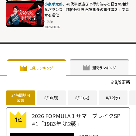
小泉孝太郎
、40代半ば過ぎで得た渋みと軽さの絶妙
なバランス「精神分析医 氷室想介の事件簿３」で見
せる進化
俳優
2026.08.07
週間ランキング
日別ランキング
※
8/9
更新
24時間以内
8/10(月)
8/11(火)
8/12(水)
放送
2026 FORMULA 1 サマーブレイクSP
1
位
#1「1983年 第2戦」