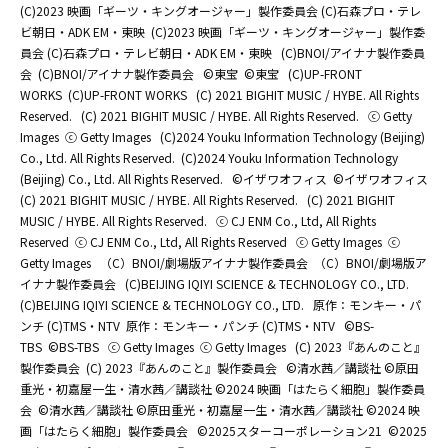
(C)2023 映画「ギーツ・キングオージャー」製作委員会 (C)石森プロ・テレ
ビ朝日・ADK EM・東映
(C)2023 映画「ギーツ・キングオージャー」製作委
員会 (C)石森プロ・テレビ朝日・ADK EM・東映
(C)BNOI/アイナナ製作委員
会
(C)BNOI/アイナナ製作委員会
©東宝
©東宝
(C)UP-FRONT
WORKS
(C)UP-FRONT WORKS
(C) 2021 BIGHIT MUSIC / HYBE. All Rights
Reserved.
(C) 2021 BIGHIT MUSIC / HYBE. All Rights Reserved.
ⓒ Getty
Images
ⓒ Getty Images
(C)2024 Youku Information Technology (Beijing)
Co., Ltd. All Rights Reserved.
(C)2024 Youku Information Technology
(Beijing) Co., Ltd. All Rights Reserved.
©イザワオフィス
©イザワオフィス
(C) 2021 BIGHIT MUSIC / HYBE. All Rights Reserved.
(C) 2021 BIGHIT
MUSIC / HYBE. All Rights Reserved.
ⓒ CJ ENM Co., Ltd, All Rights
Reserved
ⓒ CJ ENM Co., Ltd, All Rights Reserved
ⓒ Getty Images
ⓒ
Getty Images
（C）BNOI/劇場版アイナナ製作委員会
（C）BNOI/劇場版ア
イナナ製作委員会
(C)BEIJING IQIYI SCIENCE & TECHNOLOGY CO., LTD.
(C)BEIJING IQIYI SCIENCE & TECHNOLOGY CO., LTD.
原作：モンキー・パ
ンチ (C)TMS・NTV
原作：モンキー・パンチ (C)TMS・NTV
©BS-
TBS
©BS-TBS
ⓒ Getty Images
ⓒ Getty Images
(C) 2023『あんのこと』
製作委員会
(C) 2023『あんのこと』製作委員会
©清水茜／講談社 ©原田
重光・初嘉屋一生・清水茜／講談社 ©2024 映画「はたらく細胞」製作委員
会
©清水茜／講談社 ©原田重光・初嘉屋一生・清水茜／講談社 ©2024 映
画「はたらく細胞」製作委員会
©2025スターコーポレーション21
©2025