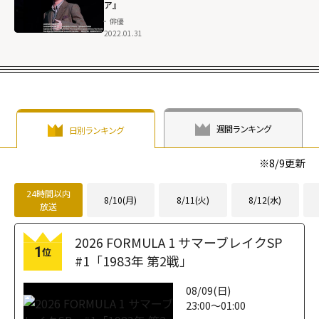
ア』
俳優
2022.01.31
週間ランキング
日別ランキング
※
8/9
更新
24時間以内
8/10(月)
8/11(火)
8/12(水)
放送
2026 FORMULA 1 サマーブレイクSP
1
位
#1「1983年 第2戦」
08/09(日)
23:00～01:00