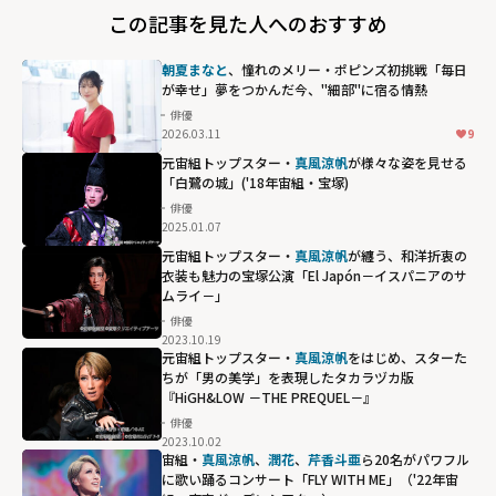
この記事を見た人へのおすすめ
朝夏まなと
、憧れのメリー・ポピンズ初挑戦「毎日
が幸せ」――夢をつかんだ今、"細部"に宿る情熱
俳優
2026.03.11
9
元宙組トップスター・
真風涼帆
が様々な姿を見せる
「白鷺の城」('18年宙組・宝塚)
俳優
2025.01.07
元宙組トップスター・
真風涼帆
が纏う、和洋折衷の
衣装も魅力の宝塚公演「El Japón－イスパニアのサ
ムライ－」
俳優
2023.10.19
元宙組トップスター・
真風涼帆
をはじめ、スターた
ちが「男の美学」を表現したタカラヅカ版
『HiGH&LOW －THE PREQUEL－』
俳優
2023.10.02
宙組・
真風涼帆
、
潤花
、
芹香斗亜
ら20名がパワフル
に歌い踊るコンサート「FLY WITH ME」（'22年宙