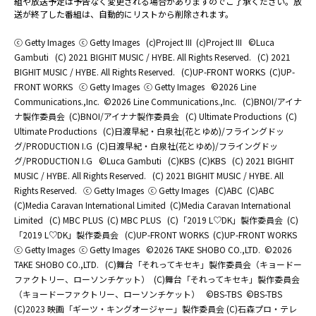
組や放送予定は予告なく変更される場合がありますのでご了承ください。放
送が終了した番組は、自動的にリストから削除されます。
ⓒ Getty Images
ⓒ Getty Images
(c)Project III
(c)Project III
©Luca
Gambuti
(C) 2021 BIGHIT MUSIC / HYBE. All Rights Reserved.
(C) 2021
BIGHIT MUSIC / HYBE. All Rights Reserved.
(C)UP-FRONT WORKS
(C)UP-
FRONT WORKS
ⓒ Getty Images
ⓒ Getty Images
©2026 Line
Communications.,Inc.
©2026 Line Communications.,Inc.
(C)BNOI/アイナ
ナ製作委員会
(C)BNOI/アイナナ製作委員会
(C) Ultimate Productions
(C)
Ultimate Productions
(C)日渡早紀・白泉社(花とゆめ)/フライングドッ
グ/PRODUCTION I.G
(C)日渡早紀・白泉社(花とゆめ)/フライングドッ
グ/PRODUCTION I.G
©Luca Gambuti
(C)KBS
(C)KBS
(C) 2021 BIGHIT
MUSIC / HYBE. All Rights Reserved.
(C) 2021 BIGHIT MUSIC / HYBE. All
Rights Reserved.
ⓒ Getty Images
ⓒ Getty Images
(C)ABC
(C)ABC
(C)Media Caravan International Limited
(C)Media Caravan International
Limited
(C) MBC PLUS
(C) MBC PLUS
(C)「2019 L♡DK」製作委員会
(C)
「2019 L♡DK」製作委員会
(C)UP-FRONT WORKS
(C)UP-FRONT WORKS
ⓒ Getty Images
ⓒ Getty Images
©2026 TAKE SHOBO CO.,LTD.
©2026
TAKE SHOBO CO.,LTD.
(C)舞台「それってキセキ」製作委員会（キョードー
ファクトリー、ローソンチケット）
(C)舞台「それってキセキ」製作委員会
（キョードーファクトリー、ローソンチケット）
©BS-TBS
©BS-TBS
(C)2023 映画「ギーツ・キングオージャー」製作委員会 (C)石森プロ・テレ