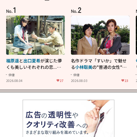
1
2
No.
No.
福原遥
と
出口夏希
が演じた儚
名作ドラマ「すいか」で魅せ
くも美しいそれぞれの恋...生
る
小林聡美
の"普通の女性"が
きることの尊さを教えてくれ
大人に刺さる...映画「かもめ
俳優
俳優
た映画「あの花が咲く丘で、
食堂」にも通じる静かな芝居
2026.08.04
27
2026.08.03
23
君とまた出会えたら。」