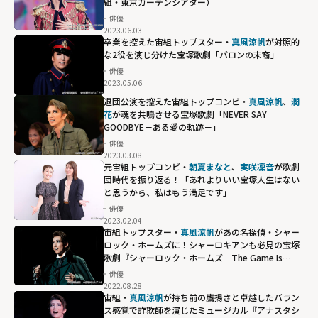
組・東京ガーデンシアター）
俳優
2023.06.03
卒業を控えた宙組トップスター・
真風涼帆
が対照的
な2役を演じ分けた宝塚歌劇「バロンの末裔」
俳優
2023.05.06
退団公演を控えた宙組トップコンビ・
真風涼帆
、
潤
花
が魂を共鳴させる宝塚歌劇「NEVER SAY
GOODBYE－ある愛の軌跡－」
俳優
2023.03.08
元宙組トップコンビ・
朝夏まなと
、
実咲凜音
が歌劇
団時代を振り返る！「あれよりいい宝塚人生はない
と思うから、私はもう満足です」
俳優
2023.02.04
宙組トップスター・
真風涼帆
があの名探偵・シャー
ロック・ホームズに！シャーロキアンも必見の宝塚
歌劇『シャーロック・ホームズ－The Game Is
Afoot!－』 ！
俳優
2022.08.28
宙組・
真風涼帆
が持ち前の鷹揚さと卓越したバラン
ス感覚で詐欺師を演じたミュージカル『アナスタシ