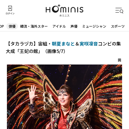
OP
俳優
韓流・海外スター
アイドル
声優
ミュージシャン
スポーツ
【タカラヅカ】宙組・
朝夏まなと
＆
実咲凜音
コンビの集
大成「王妃の館」（画像5/7）