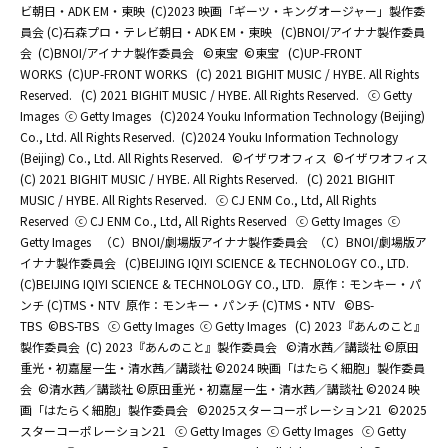
ビ朝日・ADK EM・東映
(C)2023 映画「ギーツ・キングオージャー」製作委
員会 (C)石森プロ・テレビ朝日・ADK EM・東映
(C)BNOI/アイナナ製作委員
会
(C)BNOI/アイナナ製作委員会
©東宝
©東宝
(C)UP-FRONT
WORKS
(C)UP-FRONT WORKS
(C) 2021 BIGHIT MUSIC / HYBE. All Rights
Reserved.
(C) 2021 BIGHIT MUSIC / HYBE. All Rights Reserved.
ⓒ Getty
Images
ⓒ Getty Images
(C)2024 Youku Information Technology (Beijing)
Co., Ltd. All Rights Reserved.
(C)2024 Youku Information Technology
(Beijing) Co., Ltd. All Rights Reserved.
©イザワオフィス
©イザワオフィス
(C) 2021 BIGHIT MUSIC / HYBE. All Rights Reserved.
(C) 2021 BIGHIT
MUSIC / HYBE. All Rights Reserved.
ⓒ CJ ENM Co., Ltd, All Rights
Reserved
ⓒ CJ ENM Co., Ltd, All Rights Reserved
ⓒ Getty Images
ⓒ
Getty Images
（C）BNOI/劇場版アイナナ製作委員会
（C）BNOI/劇場版ア
イナナ製作委員会
(C)BEIJING IQIYI SCIENCE & TECHNOLOGY CO., LTD.
(C)BEIJING IQIYI SCIENCE & TECHNOLOGY CO., LTD.
原作：モンキー・パ
ンチ (C)TMS・NTV
原作：モンキー・パンチ (C)TMS・NTV
©BS-
TBS
©BS-TBS
ⓒ Getty Images
ⓒ Getty Images
(C) 2023『あんのこと』
製作委員会
(C) 2023『あんのこと』製作委員会
©清水茜／講談社 ©原田
重光・初嘉屋一生・清水茜／講談社 ©2024 映画「はたらく細胞」製作委員
会
©清水茜／講談社 ©原田重光・初嘉屋一生・清水茜／講談社 ©2024 映
画「はたらく細胞」製作委員会
©2025スターコーポレーション21
©2025
スターコーポレーション21
ⓒ Getty Images
ⓒ Getty Images
ⓒ Getty