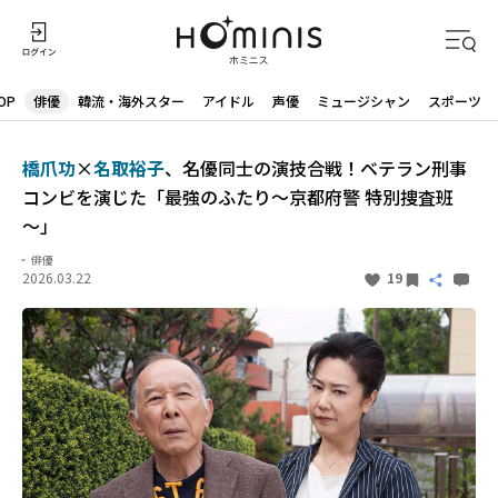
OP
俳優
韓流・海外スター
アイドル
声優
ミュージシャン
スポーツ
橋爪功
×
名取裕子
、名優同士の演技合戦！ベテラン刑事
コンビを演じた「最強のふたり～京都府警 特別捜査班
～」
俳優
2026.03.22
19