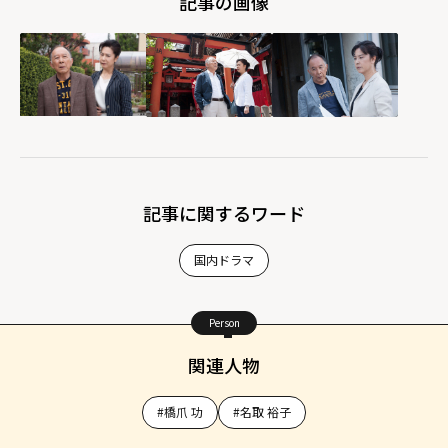
記事の画像
記事に関するワード
国内ドラマ
Person
関連人物
#橋爪 功
#名取 裕子