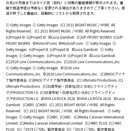
の先1か月後まではガイド誌（有料）と同等の番組情報が表示されます。番
組や放送予定は予告なく変更される場合がありますのでご了承ください。放
送が終了した番組は、自動的にリストから削除されます。
ⓒ Getty Images
ⓒ Getty Images
(C) 2021 BIGHIT MUSIC / HYBE. All
Rights Reserved.
(C) 2021 BIGHIT MUSIC / HYBE. All Rights Reserved.
(c)Project III
(c)Project III
©Luca Gambuti
(C)UP-FRONT WORKS
(C)UP-
FRONT WORKS
©MotoGP.com
©MotoGP.com
ⓒ Getty Images
ⓒ
Getty Images
(c)Project III
(c)Project III
©Luca Gambuti
ⓒ Getty
Images
ⓒ Getty Images
(c)Project III
(c)Project III
©Luca Gambuti
(C)2026 Line Communications.,Inc.
(C)2026 Line Communications.,Inc.
ⓒ Getty Images
ⓒ Getty Images
©2026 Line
Communications.,Inc.
©2026 Line Communications.,Inc.
(C)BNOI/アイナ
ナ製作委員会
(C)BNOI/アイナナ製作委員会
(C) Ultimate Productions
(C)
Ultimate Productions
(C)日渡早紀・白泉社(花とゆめ)/フライングドッ
グ/PRODUCTION I.G
(C)日渡早紀・白泉社(花とゆめ)/フライングドッ
グ/PRODUCTION I.G
©️VIVA LA ROCK 2026
©️VIVA LA ROCK 2026
©Luca
Gambuti
(C)KBS
(C)KBS
(C) 2021 BIGHIT MUSIC / HYBE. All Rights
Reserved.
(C) 2021 BIGHIT MUSIC / HYBE. All Rights Reserved.
ⓒ Getty
Images
ⓒ Getty Images
(C)ABC
(C)ABC
(C)Media Caravan International
Limited
(C)Media Caravan International Limited
(C) MBC PLUS
(C) MBC
PLUS
(C)「2019 L♡DK」製作委員会
(C)「2019 L♡DK」製作委員会