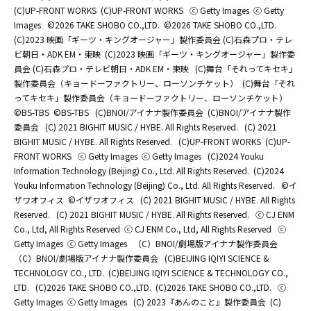
(C)UP-FRONT WORKS
(C)UP-FRONT WORKS
ⓒ Getty Images
ⓒ Getty
Images
©2026 TAKE SHOBO CO.,LTD.
©2026 TAKE SHOBO CO.,LTD.
(C)2023 映画「ギーツ・キングオージャー」製作委員会 (C)石森プロ・テレ
ビ朝日・ADK EM・東映
(C)2023 映画「ギーツ・キングオージャー」製作委
員会 (C)石森プロ・テレビ朝日・ADK EM・東映
(C)舞台「それってキセキ」
製作委員会（キョードーファクトリー、ローソンチケット）
(C)舞台「それ
ってキセキ」製作委員会（キョードーファクトリー、ローソンチケット）
©BS-TBS
©BS-TBS
(C)BNOI/アイナナ製作委員会
(C)BNOI/アイナナ製作
委員会
(C) 2021 BIGHIT MUSIC / HYBE. All Rights Reserved.
(C) 2021
BIGHIT MUSIC / HYBE. All Rights Reserved.
(C)UP-FRONT WORKS
(C)UP-
FRONT WORKS
ⓒ Getty Images
ⓒ Getty Images
(C)2024 Youku
Information Technology (Beijing) Co., Ltd. All Rights Reserved.
(C)2024
Youku Information Technology (Beijing) Co., Ltd. All Rights Reserved.
©イ
ザワオフィス
©イザワオフィス
(C) 2021 BIGHIT MUSIC / HYBE. All Rights
Reserved.
(C) 2021 BIGHIT MUSIC / HYBE. All Rights Reserved.
ⓒ CJ ENM
Co., Ltd, All Rights Reserved
ⓒ CJ ENM Co., Ltd, All Rights Reserved
ⓒ
Getty Images
ⓒ Getty Images
（C）BNOI/劇場版アイナナ製作委員会
（C）BNOI/劇場版アイナナ製作委員会
(C)BEIJING IQIYI SCIENCE &
TECHNOLOGY CO., LTD.
(C)BEIJING IQIYI SCIENCE & TECHNOLOGY CO.,
LTD.
(C)2026 TAKE SHOBO CO.,LTD.
(C)2026 TAKE SHOBO CO.,LTD.
ⓒ
Getty Images
ⓒ Getty Images
(C) 2023『あんのこと』製作委員会
(C)