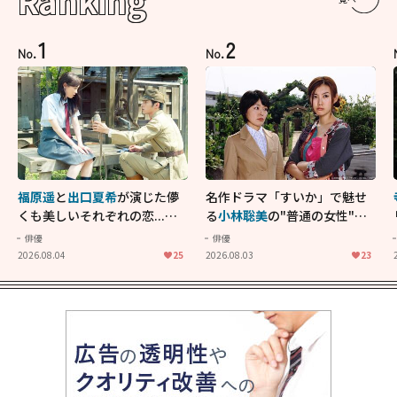
Ranking
1
2
No.
No.
福原遥
と
出口夏希
が演じた儚
名作ドラマ「すいか」で魅せ
くも美しいそれぞれの恋...生
る
小林聡美
の"普通の女性"が
きることの尊さを教えてくれ
大人に刺さる...映画「かもめ
俳優
俳優
た映画「あの花が咲く丘で、
食堂」にも通じる静かな芝居
2026.08.04
25
2026.08.03
23
君とまた出会えたら。」