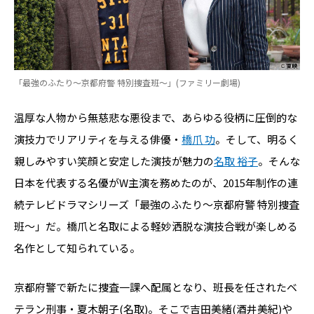
「最強のふたり～京都府警 特別捜査班～」(ファミリー劇場)
温厚な人物から無慈悲な悪役まで、あらゆる役柄に圧倒的な
演技力でリアリティを与える俳優・
橋爪 功
。そして、明るく
親しみやすい笑顔と安定した演技が魅力の
名取 裕子
。そんな
日本を代表する名優がW主演を務めたのが、2015年制作の連
続テレビドラマシリーズ「最強のふたり～京都府警 特別捜査
班～」だ。橋爪と名取による軽妙洒脱な演技合戦が楽しめる
名作として知られている。
京都府警で新たに捜査一課へ配属となり、班長を任されたベ
テラン刑事・夏木朝子(名取)。そこで吉田美緒(酒井美紀)や