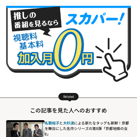
Related
この記事を見た人へのおすすめ
名取裕子
と
大杉漣
による新たなタッグも新鮮！京都
を舞台にした名作シリーズの第8弾「京都地検の女
8」