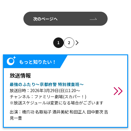
次のページへ
1
2
もっと知りたい！
放送情報
最強のふたり～京都府警 特別捜査班～
放送日時：2026年3月29日(日)11:20～
チャンネル：ファミリー劇場(スカパー！)
※放送スケジュールは変更になる場合がございます
出演：橋爪功 名取裕子 酒井美紀 和田正人 田中要次 吉
見一豊