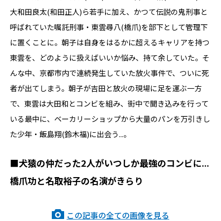
大和田良太(和田正人)ら若手に加え、かつて伝説の鬼刑事と
呼ばれていた嘱託刑事・東雲尋八(橋爪)を部下として管理下
に置くことに。朝子は自身をはるかに超えるキャリアを持つ
東雲を、どのように扱えばいいか悩み、持て余していた。そ
んな中、京都市内で連続発生していた放火事件で、ついに死
者が出てしまう。朝子が吉田と放火の現場に足を運ぶ一方
で、東雲は大田和とコンビを組み、街中で聞き込みを行って
いる最中に、ベーカリーショップから大量のパンを万引きし
た少年・飯島翔(鈴木福)に出会う...。
■犬猿の仲だった2人がいつしか最強のコンビに...
橋爪功と名取裕子の名演がきらり
この記事の全ての画像を見る