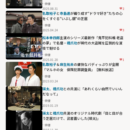
俳優
2025.08.31
2
名取裕子
と
寺島進
が織り成す"ドラマ好き"たちの心
をくすぐる"いぶし銀"の芝居
俳優
2025.04.24
3
松本幸四郎
主演のシリーズ最新作「鬼平犯科帳 老盗
の夢」で名優・
橋爪功
が稀代の大盗賊を圧倒的な演
技で魅せる
俳優
2025.01.20
1
名取裕子
＆
麻生祐未
の痛快なバディっぷりが全開
「マルホの女 保険犯罪調査員」【無料放送】
俳優
2023.03.24
瑛太
、
橋爪功
との共演に「あれくらい自然でいいん
だなって」
俳優
2019.01.19
瑛太
と
橋爪功
共演のオリジナル時代劇「目と目が合
う芝居だけで、武者震いした(瑛太)」
俳優
2018.11.30