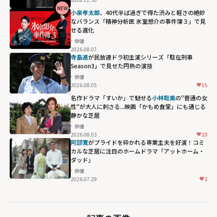
NEW
小泉孝太郎
、40代半ば過ぎで得た渋みと軽さの絶妙
なバランス「精神分析医 氷室想介の事件簿３」で見
せる進化
俳優
2026.08.07
寺島進
が民放連ドラ初主演シリーズ「駐在刑事
Season3」で見せた円熟の演技
俳優
2026.08.05
15
名作ドラマ「すいか」で魅せる
小林聡美
の"普通の女
性"が大人に刺さる...映画「かもめ食堂」にも通じる
静かな芝居
俳優
2026.08.03
23
阿部寛
がプライドを砕かれる専業主夫を好演！コミ
カルな芝居に注目のホームドラマ「アットホーム・
ダッド」
俳優
2026.07.29
2