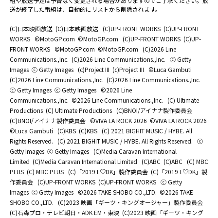
組や放送予定は予告なく変更される場合がありますのでご了承ください。放
送が終了した番組は、自動的にリストから削除されます。
(C)日本映画放送
(C)日本映画放送
(C)UP-FRONT WORKS
(C)UP-FRONT
WORKS
©MotoGP.com
©MotoGP.com
(C)UP-FRONT WORKS
(C)UP-
FRONT WORKS
©MotoGP.com
©MotoGP.com
(C)2026 Line
Communications.,Inc.
(C)2026 Line Communications.,Inc.
ⓒ Getty
Images
ⓒ Getty Images
(c)Project III
(c)Project III
©Luca Gambuti
(C)2026 Line Communications.,Inc.
(C)2026 Line Communications.,Inc.
ⓒ Getty Images
ⓒ Getty Images
©2026 Line
Communications.,Inc.
©2026 Line Communications.,Inc.
(C) Ultimate
Productions
(C) Ultimate Productions
(C)BNOI/アイナナ製作委員会
(C)BNOI/アイナナ製作委員会
©️VIVA LA ROCK 2026
©️VIVA LA ROCK 2026
©Luca Gambuti
(C)KBS
(C)KBS
(C) 2021 BIGHIT MUSIC / HYBE. All
Rights Reserved.
(C) 2021 BIGHIT MUSIC / HYBE. All Rights Reserved.
ⓒ
Getty Images
ⓒ Getty Images
(C)Media Caravan International
Limited
(C)Media Caravan International Limited
(C)ABC
(C)ABC
(C) MBC
PLUS
(C) MBC PLUS
(C)「2019 L♡DK」製作委員会
(C)「2019 L♡DK」製
作委員会
(C)UP-FRONT WORKS
(C)UP-FRONT WORKS
ⓒ Getty
Images
ⓒ Getty Images
©2026 TAKE SHOBO CO.,LTD.
©2026 TAKE
SHOBO CO.,LTD.
(C)2023 映画「ギーツ・キングオージャー」製作委員会
(C)石森プロ・テレビ朝日・ADK EM・東映
(C)2023 映画「ギーツ・キング