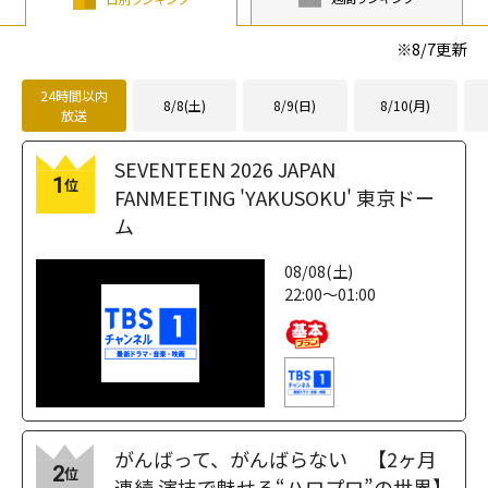
height="203"
loading="lazy"
※
8/7
更新
fetchpriority="h
igh">
24時間以内
8/8(土)
8/9(日)
8/10(月)
放送
SEVENTEEN 2026 JAPAN
1
位
FANMEETING 'YAKUSOKU' 東京ドー
ム
08/08(土)
22:00～01:00
がんばって、がんばらない 【2ヶ月
2
位
連続 演技で魅せる“ハロプロ”の世界】