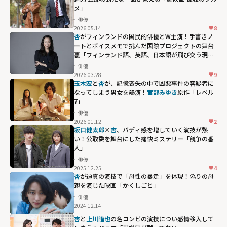
メ」
俳優
2026.05.14
8
杏
がフィンランドの国民的俳優とW主演！手書きノ
ートとボイスメモで挑んだ国際プロジェクトの舞台
裏「フィンランド語、英語、日本語が飛び交う現場
でした」
俳優
2026.03.28
9
玉木宏
と
杏
が、記憶喪失の中で凶悪事件の容疑者に
なってしまう男女を熱演！
宮部みゆき
原作「レベル
7」
俳優
2026.01.12
2
坂口健太郎
×
杏
、バディ感を増していく演技が熱
い！公取委を舞台にした痛快ミステリー「競争の番
人」
俳優
2025.12.25
4
杏
が迫真の演技で「母性の暴走」を体現！偽りの母
親を演じた映画「かくしごと」
俳優
2024.12.14
杏
と
上川隆也
の名コンビの演技につい感情移入して