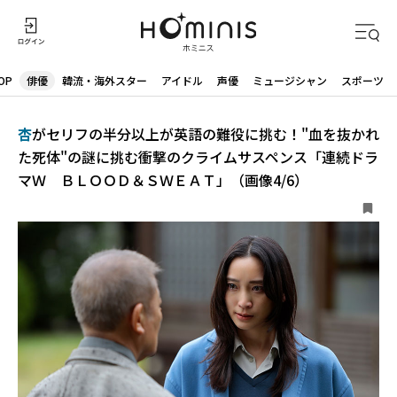
OP
俳優
韓流・海外スター
アイドル
声優
ミュージシャン
スポーツ
杏
がセリフの半分以上が英語の難役に挑む！"血を抜かれ
た死体"の謎に挑む衝撃のクライムサスペンス「連続ドラ
マＷ ＢＬＯＯＤ＆ＳＷＥＡＴ」（画像4/6）