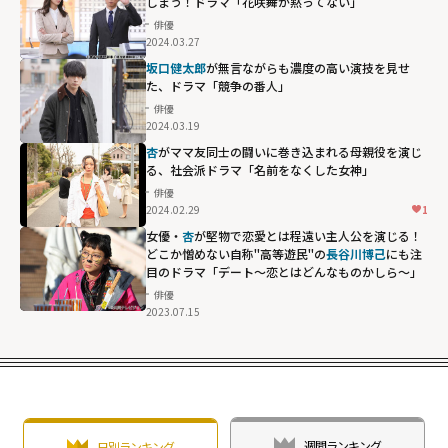
しまう！ドラマ「花咲舞が黙ってない」
俳優
2024.03.27
坂口健太郎
が無言ながらも濃度の高い演技を見せ
た、ドラマ「競争の番人」
俳優
2024.03.19
杏
がママ友同士の闘いに巻き込まれる母親役を演じ
る、社会派ドラマ「名前をなくした女神」
俳優
2024.02.29
1
女優・
杏
が堅物で恋愛とは程遠い主人公を演じる！
どこか憎めない自称"高等遊民"の
長谷川博己
にも注
目のドラマ「デート～恋とはどんなものかしら～」
俳優
2023.07.15
長谷川博己にも
注目のドラマ
「デート～恋と
はどんなものか
しら～」"
width="304"
週間ランキング
日別ランキング