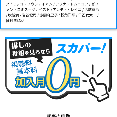
ズ / ミッコ・ノウシアイネン / アリナ・トムニコフ / ゼフ
ァン・スミス＝グナイスト / アンティ・レイニ / 古舘寛治
/ 吹越満 / 岩谷健司 / 赤間麻里子 / 松角洋平 / 早乙女太一 /
國村隼ほか
記事の画像