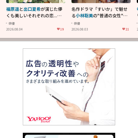
福原遥
と
出口夏希
が演じた儚
名作ドラマ「すいか」で魅せ
くも美しいそれぞれの恋...生
る
小林聡美
の"普通の女性"が
きることの尊さを教えてくれ
大人に刺さる...映画「かもめ
俳優
俳優
た映画「あの花が咲く丘で、
食堂」にも通じる静かな芝居
2026.08.04
19
2026.08.03
21
君とまた出会えたら。」