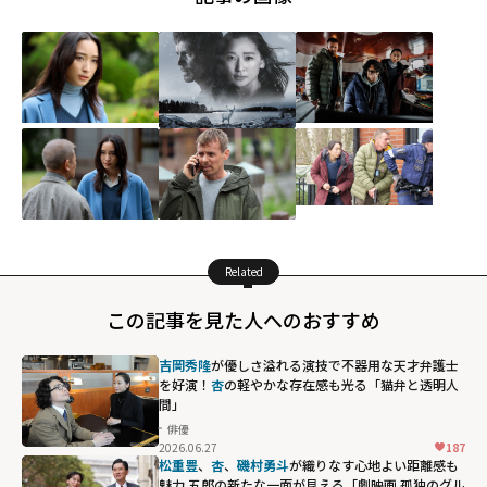
Related
この記事を見た人へのおすすめ
吉岡秀隆
が優しさ溢れる演技で不器用な天才弁護士
を好演！
杏
の軽やかな存在感も光る「猫弁と透明人
間」
俳優
2026.06.27
187
松重豊
、
杏
、
磯村勇斗
が織りなす心地よい距離感も
魅力 五郎の新たな一面が見える「劇映画 孤独のグル