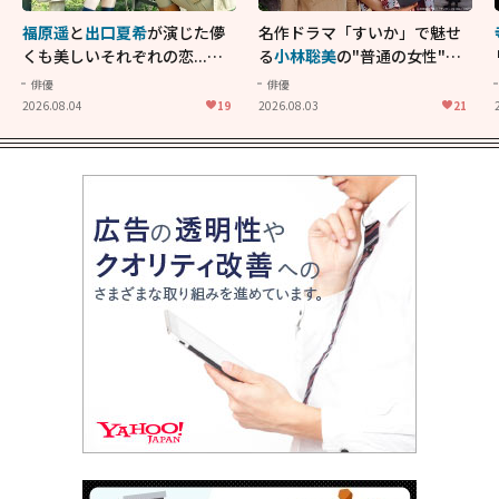
福原遥
と
出口夏希
が演じた儚
名作ドラマ「すいか」で魅せ
くも美しいそれぞれの恋...生
る
小林聡美
の"普通の女性"が
きることの尊さを教えてくれ
大人に刺さる...映画「かもめ
俳優
俳優
た映画「あの花が咲く丘で、
食堂」にも通じる静かな芝居
2026.08.04
19
2026.08.03
21
君とまた出会えたら。」