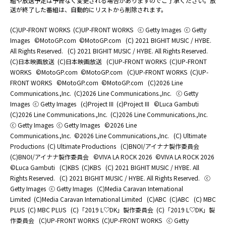
組や放送予定は予告なく変更される場合がありますのでご了承ください。放
送が終了した番組は、自動的にリストから削除されます。
(C)UP-FRONT WORKS
(C)UP-FRONT WORKS
ⓒ Getty Images
ⓒ Getty
Images
©MotoGP.com
©MotoGP.com
(C) 2021 BIGHIT MUSIC / HYBE.
All Rights Reserved.
(C) 2021 BIGHIT MUSIC / HYBE. All Rights Reserved.
(C)日本映画放送
(C)日本映画放送
(C)UP-FRONT WORKS
(C)UP-FRONT
WORKS
©MotoGP.com
©MotoGP.com
(C)UP-FRONT WORKS
(C)UP-
FRONT WORKS
©MotoGP.com
©MotoGP.com
(C)2026 Line
Communications.,Inc.
(C)2026 Line Communications.,Inc.
ⓒ Getty
Images
ⓒ Getty Images
(c)Project III
(c)Project III
©Luca Gambuti
(C)2026 Line Communications.,Inc.
(C)2026 Line Communications.,Inc.
ⓒ Getty Images
ⓒ Getty Images
©2026 Line
Communications.,Inc.
©2026 Line Communications.,Inc.
(C) Ultimate
Productions
(C) Ultimate Productions
(C)BNOI/アイナナ製作委員会
(C)BNOI/アイナナ製作委員会
©️VIVA LA ROCK 2026
©️VIVA LA ROCK 2026
©Luca Gambuti
(C)KBS
(C)KBS
(C) 2021 BIGHIT MUSIC / HYBE. All
Rights Reserved.
(C) 2021 BIGHIT MUSIC / HYBE. All Rights Reserved.
ⓒ
Getty Images
ⓒ Getty Images
(C)Media Caravan International
Limited
(C)Media Caravan International Limited
(C)ABC
(C)ABC
(C) MBC
PLUS
(C) MBC PLUS
(C)「2019 L♡DK」製作委員会
(C)「2019 L♡DK」製
作委員会
(C)UP-FRONT WORKS
(C)UP-FRONT WORKS
ⓒ Getty