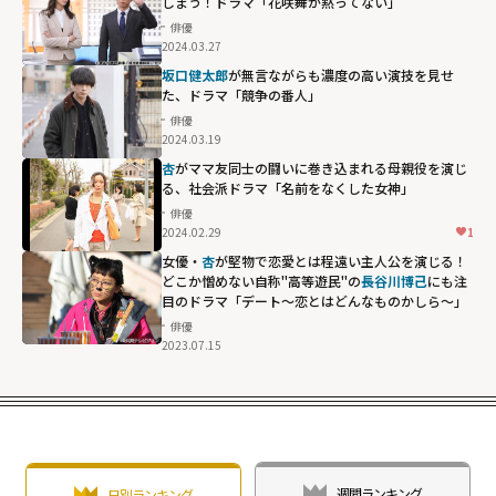
しまう！ドラマ「花咲舞が黙ってない」
俳優
2024.03.27
坂口健太郎
が無言ながらも濃度の高い演技を見せ
た、ドラマ「競争の番人」
俳優
2024.03.19
杏
がママ友同士の闘いに巻き込まれる母親役を演じ
る、社会派ドラマ「名前をなくした女神」
俳優
2024.02.29
1
女優・
杏
が堅物で恋愛とは程遠い主人公を演じる！
どこか憎めない自称"高等遊民"の
長谷川博己
にも注
目のドラマ「デート～恋とはどんなものかしら～」
俳優
2023.07.15
長谷川博己にも
注目のドラマ
「デート～恋と
はどんなものか
しら～」"
width="304"
週間ランキング
日別ランキング