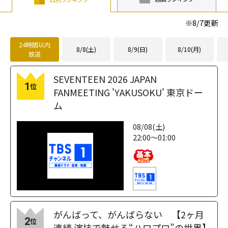
height="203"
loading="lazy"
※
8/7
更新
fetchpriority="h
igh">
24時間以内
8/8(土)
8/9(日)
8/10(月)
放送
SEVENTEEN 2026 JAPAN
1
位
FANMEETING 'YAKUSOKU' 東京ドー
ム
08/08(土)
22:00～01:00
がんばって、がんばらない 【2ヶ月
2
位
連続 演技で魅せる“ハロプロ”の世界】