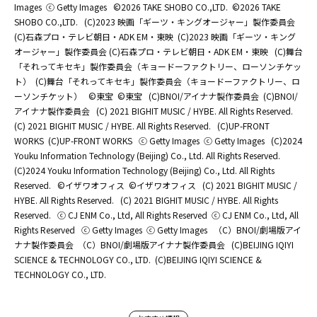
Images
ⓒ Getty Images
©2026 TAKE SHOBO CO.,LTD.
©2026 TAKE
SHOBO CO.,LTD.
(C)2023 映画「ギーツ・キングオージャー」製作委員会
(C)石森プロ・テレビ朝日・ADK EM・東映
(C)2023 映画「ギーツ・キング
オージャー」製作委員会 (C)石森プロ・テレビ朝日・ADK EM・東映
(C)舞台
「それってキセキ」製作委員会（キョードーファクトリー、ローソンチケッ
ト）
(C)舞台「それってキセキ」製作委員会（キョードーファクトリー、ロ
ーソンチケット）
©東宝
©東宝
(C)BNOI/アイナナ製作委員会
(C)BNOI/
アイナナ製作委員会
(C) 2021 BIGHIT MUSIC / HYBE. All Rights Reserved.
(C) 2021 BIGHIT MUSIC / HYBE. All Rights Reserved.
(C)UP-FRONT
WORKS
(C)UP-FRONT WORKS
ⓒ Getty Images
ⓒ Getty Images
(C)2024
Youku Information Technology (Beijing) Co., Ltd. All Rights Reserved.
(C)2024 Youku Information Technology (Beijing) Co., Ltd. All Rights
Reserved.
©イザワオフィス
©イザワオフィス
(C) 2021 BIGHIT MUSIC /
HYBE. All Rights Reserved.
(C) 2021 BIGHIT MUSIC / HYBE. All Rights
Reserved.
ⓒ CJ ENM Co., Ltd, All Rights Reserved
ⓒ CJ ENM Co., Ltd, All
Rights Reserved
ⓒ Getty Images
ⓒ Getty Images
（C）BNOI/劇場版アイ
ナナ製作委員会
（C）BNOI/劇場版アイナナ製作委員会
(C)BEIJING IQIYI
SCIENCE & TECHNOLOGY CO., LTD.
(C)BEIJING IQIYI SCIENCE &
TECHNOLOGY CO., LTD.