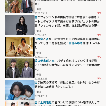
メ」
俳優
2026.05.14
8
杏
がフィンランドの国民的俳優とW主演！手書きノ
ートとボイスメモで挑んだ国際プロジェクトの舞台
裏「フィンランド語、英語、日本語が飛び交う現場
でした」
俳優
2026.03.28
9
玉木宏
と
杏
が、記憶喪失の中で凶悪事件の容疑者に
なってしまう男女を熱演！
宮部みゆき
原作「レベル
7」
俳優
2026.01.12
2
坂口健太郎
×
杏
、バディ感を増していく演技が熱
い！公取委を舞台にした痛快ミステリー「競争の番
人」
俳優
2025.12.25
4
杏
が迫真の演技で「母性の暴走」を体現！偽りの母
親を演じた映画「かくしごと」
俳優
2024.12.14
杏
と
上川隆也
の名コンビの演技につい感情移入して