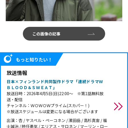
この画像の記事
もっと知りたい！
放送情報
日本×フィンランド共同製作ドラマ「連続ドラマＷ
ＢＬＯＯＤ＆ＳＷＥＡＴ」
放送日時：2026年4月5日(日)22:00～ ※第1話無料放
送・配信
チャンネル：ＷＯＷＯＷプライム(スカパー！)
※放送スケジュールは変更になる場合がございます
出演：杏 / ヤスペル・ペーコネン / 濱田岳 / 高杉真宙 / 福
士誠治 / 時任勇気 / エリアス・サロネン / マーリン・ロー