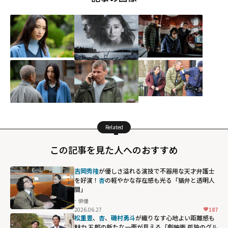
Related
この記事を見た人へのおすすめ
吉岡秀隆
が優しさ溢れる演技で不器用な天才弁護士
を好演！
杏
の軽やかな存在感も光る「猫弁と透明人
間」
俳優
2026.06.27
187
松重豊
、
杏
、
磯村勇斗
が織りなす心地よい距離感も
魅力 五郎の新たな一面が見える「劇映画 孤独のグル