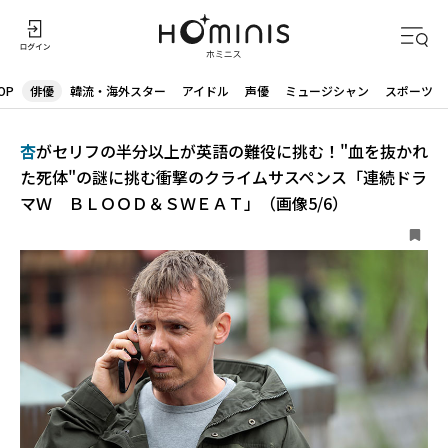
OP
俳優
韓流・海外スター
アイドル
声優
ミュージシャン
スポーツ
杏
がセリフの半分以上が英語の難役に挑む！"血を抜かれ
た死体"の謎に挑む衝撃のクライムサスペンス「連続ドラ
マＷ ＢＬＯＯＤ＆ＳＷＥＡＴ」（画像5/6）