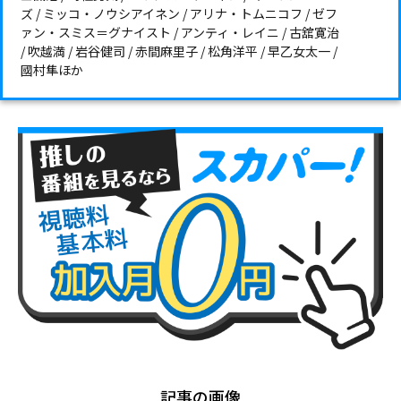
ズ / ミッコ・ノウシアイネン / アリナ・トムニコフ / ゼフ
ァン・スミス＝グナイスト / アンティ・レイニ / 古舘寛治
/ 吹越満 / 岩谷健司 / 赤間麻里子 / 松角洋平 / 早乙女太一 /
國村隼ほか
記事の画像