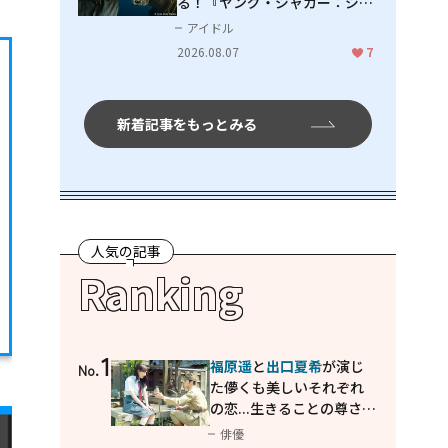
る！『ヤング・ジャガー：ジャ
ングル王への道』『ジャガーと
アイドル
ウミガメの物語：熱帯林の守護
2026.08.07
7
神』で見せるナレーションの妙
新着記事をもっとみる
人気の記事
Ranking
1
福原遥
と
出口夏希
が演じ
No.
た儚くも美しいそれぞれ
の恋...生きることの尊さを
教えてくれた映画「あの
俳優