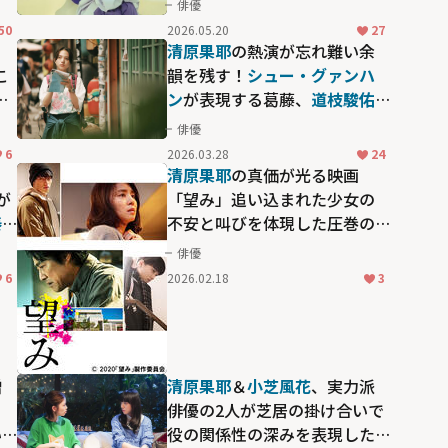
俳優
50
2026.05.20
27
ヌ
清原果耶
の熱演が忘れ難い余
こ
韻を残す！
シュー・グァンハ
ー
ン
が表現する葛藤、
道枝駿佑
(なにわ男子)
の好演も見逃せな
俳優
い映画「青春18×2 君へと続く
6
2026.03.28
24
道」
清原果耶
の真価が光る映画
が
「望み」――追い込まれた少女の
泰
不安と叫びを体現した圧巻の
」
演技
俳優
6
2026.02.18
3
憎
清原果耶
＆
小芝風花
、実力派
？
俳優の2人が芝居の掛け合いで
い
役の関係性の深みを表現した