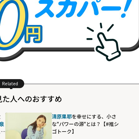
Related
見た人へのおすすめ
父
清原果耶
を幸せにする、小さ
泉
な"パワーの源"とは？【#推シ
え
ゴトーク】