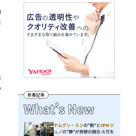
勉
磋
な
分
新着記事
What's New
ナムグン・ミン
の"動"と
2PM ジ
ュノ
の"静"が奇跡の融合 火花を