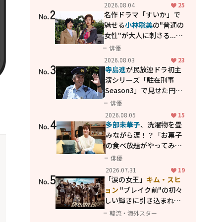
花が咲く丘で、君とまた出
2026.08.04
25
2
会えたら。」
名作ドラマ「すいか」で
No.
魅せる
小林聡美
の"普通の
女性"が大人に刺さる...映
画「かもめ食堂」にも通
俳優
じる静かな芝居
2026.08.03
23
3
寺島進
が民放連ドラ初主
No.
演シリーズ「駐在刑事
Season3」で見せた円熟
の演技
俳優
2026.08.05
15
4
多部未華子
、洗濯物を畳
No.
みながら涙！？「お菓子
の食べ放題がやってみた
い」ハンディファン4台の
俳優
暑さ対策も明かす
2026.07.31
19
5
「涙の女王」
キム・スヒ
No.
ョン
"ブレイク前"の初々
しい輝きに引き込まれ
る...
2PM テギョン
ら豪華
韓流・海外スター
共演の青春名作「ドリー