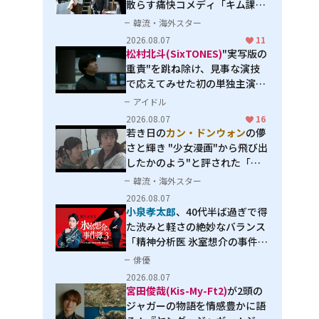
散らす痛快コメディ「キム課長
とソ理事～Bravo! Your Life
韓流・海外スター
～」
2026.08.07
11
松村北斗(SixTONES)
"実写版の
重責"を跳ね除け、見事な演技
で応えてみせた初の単独主演映
画「秒速5センチメートル」
アイドル
か
2026.08.07
16
若き日の
カン・ドンウォン
の儚
さと輝き "少女漫画"から飛び出
したかのよう"と評された「オ
オカミの誘惑」
韓流・海外スター
2026.08.07
小泉孝太郎
、40代半ば過ぎで得
た渋みと軽さの絶妙なバランス
「精神分析医 氷室想介の事件簿
３」で見せる進化
俳優
2026.08.07
宮田俊哉(Kis-My-Ft2)
が2頭の
ジャガーの物語を情感豊かに語