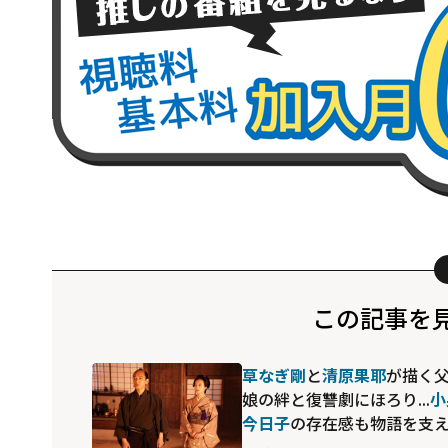
この記事を
草なぎ剛
と
清原果耶
が描く
娘の絆と復讐劇にほろり...
小
今日子
の存在感も物語を支
る映画「碁盤斬り」