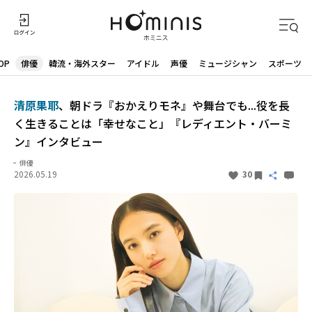
OP
俳優
韓流・海外スター
アイドル
声優
ミュージシャン
スポーツ
清原果耶
、朝ドラ『おかえりモネ』や舞台でも...役を長
く生きることは「幸せなこと」『レディエント・バーミ
ン』インタビュー
俳優
2026.05.19
30