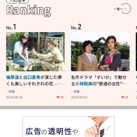
人気の記事
Ranking
一覧へ
1
2
No.
No.
福原遥
と
出口夏希
が演じた儚
名作ドラマ「すいか」で魅せ
くも美しいそれぞれの恋...生
る
小林聡美
の"普通の女性"が
きることの尊さを教えてくれ
大人に刺さる...映画「かもめ
俳優
俳優
た映画「あの花が咲く丘で、
食堂」にも通じる静かな芝居
2026.08.04
29
2026.08.03
23
君とまた出会えたら。」