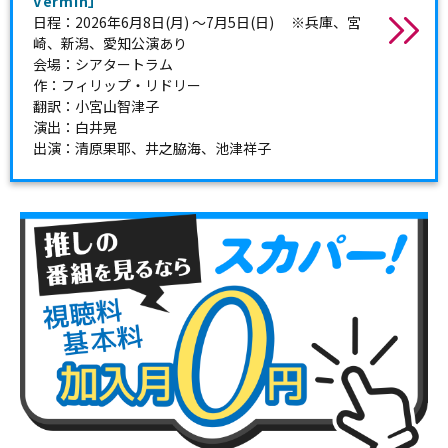
Vermin」
日程：2026年6月8日(月) 〜7月5日(日) ※兵庫、宮
崎、新潟、愛知公演あり
会場：シアタートラム
作：フィリップ・リドリー
翻訳：小宮山智津子
演出：白井晃
出演：清原果耶、井之脇海、池津祥子