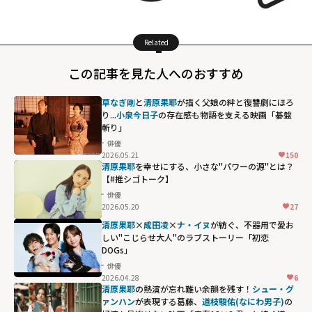
Related
この記事を見た人へのおすすめ
草なぎ剛
と
清原果耶
が描く父娘の絆と復讐劇にほろ
り...
小泉今日子
の存在感も物語を支える映画「碁盤
斬り」
俳優
2026.05.21
150
清原果耶
を幸せにする、小さな"パワーの源"とは？
【#推シゴトーク】
俳優
2026.05.20
27
清原果耶
×
成田凌
×
ナ・イヌ
が紡ぐ、不器用で愛お
しい"こじらせ大人"のラブストーリー「初恋
DOGs」
俳優
2026.04.28
6
清原果耶
の熱演が忘れ難い余韻を残す！
シュー・グ
ァンハン
が表現する葛藤、
道枝駿佑(なにわ男子)
の