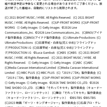
組や放送予定は予告なく変更される場合がありますのでご了承ください。放
送が終了した番組は、自動的にリストから削除されます。
(C) 2021 BIGHIT MUSIC / HYBE. All Rights Reserved.
(C) 2021 BIGHIT
MUSIC / HYBE. All Rights Reserved.
(C)UP-FRONT WORKS
(C)UP-FRONT
WORKS
ⓒ Getty Images
ⓒ Getty Images
©2026 Line
Communications.,Inc.
©2026 Line Communications.,Inc.
(C)BNOI/アイナ
ナ製作委員会
(C)BNOI/アイナナ製作委員会
(C) Ultimate Productions
(C)
Ultimate Productions
(C)日渡早紀・白泉社(花とゆめ)/フライングドッ
グ/PRODUCTION I.G
(C)日渡早紀・白泉社(花とゆめ)/フライングドッ
グ/PRODUCTION I.G
©Luca Gambuti
(C)KBS
(C)KBS
(C) 2021 BIGHIT
MUSIC / HYBE. All Rights Reserved.
(C) 2021 BIGHIT MUSIC / HYBE. All
Rights Reserved.
ⓒ Getty Images
ⓒ Getty Images
(C)ABC
(C)ABC
(C)Media Caravan International Limited
(C)Media Caravan International
Limited
(C) MBC PLUS
(C) MBC PLUS
(C)「2019 L♡DK」製作委員会
(C)
「2019 L♡DK」製作委員会
(C)UP-FRONT WORKS
(C)UP-FRONT WORKS
ⓒ Getty Images
ⓒ Getty Images
©2026 TAKE SHOBO CO.,LTD.
©2026
TAKE SHOBO CO.,LTD.
(C)舞台「それってキセキ」製作委員会（キョードー
ファクトリー、ローソンチケット）
(C)舞台「それってキセキ」製作委員会
（キョードーファクトリー、ローソンチケット）
©BS-TBS
©BS-TBS
(C)2023 映画「ギーツ・キングオージャー」製作委員会 (C)石森プロ・テレ