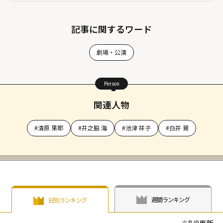
記事に関するワード
劇場・公演
Person
関連人物
#清原 果耶
#井之脇 海
#池津 祥子
#白井 晃
週間ランキング
日別ランキング
※
8/9
更新