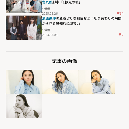
官九郎
脚本「1秒先の彼」
俳優
2025.05.26
14
清原果耶
の変貌ぶりを刮目せよ！切り替わりの瞬間
から見る底知れぬ演技力
俳優
2023.05.08
2
記事の画像