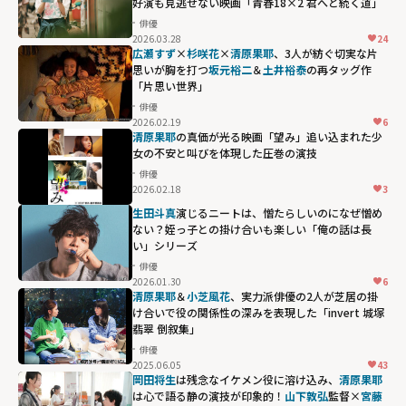
好演も見逃せない映画「青春18×2 君へと続く道」
俳優
2026.03.28
24
広瀬すず
×
杉咲花
×
清原果耶
、3人が紡ぐ切実な片
思いが胸を打つ――
坂元裕二
＆
土井裕泰
の再タッグ作
「片思い世界」
俳優
2026.02.19
6
清原果耶
の真価が光る映画「望み」――追い込まれた少
女の不安と叫びを体現した圧巻の演技
俳優
2026.02.18
3
生田斗真
演じるニートは、憎たらしいのになぜ憎め
ない？姪っ子との掛け合いも楽しい「俺の話は長
い」シリーズ
俳優
2026.01.30
6
清原果耶
＆
小芝風花
、実力派俳優の2人が芝居の掛
け合いで役の関係性の深みを表現した「invert 城塚
翡翠 倒叙集」
俳優
2025.06.05
43
岡田将生
は残念なイケメン役に溶け込み、
清原果耶
は心で語る静の演技が印象的！
山下敦弘
監督×
宮藤