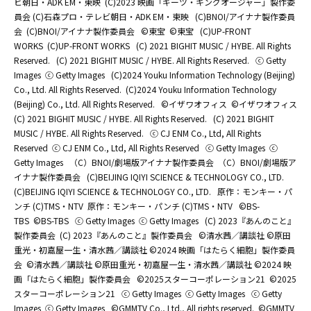
ビ朝日・ADK EM・東映
(C)2023 映画「ギーツ・キングオージャー」製作委
員会 (C)石森プロ・テレビ朝日・ADK EM・東映
(C)BNOI/アイナナ製作委員
会
(C)BNOI/アイナナ製作委員会
©東宝
©東宝
(C)UP-FRONT
WORKS
(C)UP-FRONT WORKS
(C) 2021 BIGHIT MUSIC / HYBE. All Rights
Reserved.
(C) 2021 BIGHIT MUSIC / HYBE. All Rights Reserved.
ⓒ Getty
Images
ⓒ Getty Images
(C)2024 Youku Information Technology (Beijing)
Co., Ltd. All Rights Reserved.
(C)2024 Youku Information Technology
(Beijing) Co., Ltd. All Rights Reserved.
©イザワオフィス
©イザワオフィス
(C) 2021 BIGHIT MUSIC / HYBE. All Rights Reserved.
(C) 2021 BIGHIT
MUSIC / HYBE. All Rights Reserved.
ⓒ CJ ENM Co., Ltd, All Rights
Reserved
ⓒ CJ ENM Co., Ltd, All Rights Reserved
ⓒ Getty Images
ⓒ
Getty Images
（C）BNOI/劇場版アイナナ製作委員会
（C）BNOI/劇場版ア
イナナ製作委員会
(C)BEIJING IQIYI SCIENCE & TECHNOLOGY CO., LTD.
(C)BEIJING IQIYI SCIENCE & TECHNOLOGY CO., LTD.
原作：モンキー・パ
ンチ (C)TMS・NTV
原作：モンキー・パンチ (C)TMS・NTV
©BS-
TBS
©BS-TBS
ⓒ Getty Images
ⓒ Getty Images
(C) 2023『あんのこと』
製作委員会
(C) 2023『あんのこと』製作委員会
©清水茜／講談社 ©原田
重光・初嘉屋一生・清水茜／講談社 ©2024 映画「はたらく細胞」製作委員
会
©清水茜／講談社 ©原田重光・初嘉屋一生・清水茜／講談社 ©2024 映
画「はたらく細胞」製作委員会
©2025スターコーポレーション21
©2025
スターコーポレーション21
ⓒ Getty Images
ⓒ Getty Images
ⓒ Getty
Images
ⓒ Getty Images
©GMMTV Co., Ltd., All rights reserved.
©GMMTV