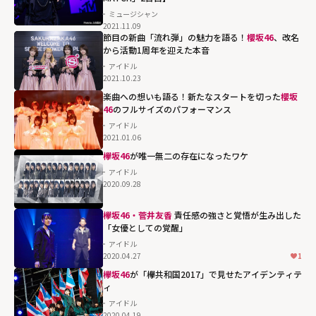
ミュージシャン
2021.11.09
節目の新曲「流れ弾」の魅力を語る！
櫻坂46
、改名
から活動1周年を迎えた本音
アイドル
2021.10.23
楽曲への想いも語る！新たなスタートを切った
櫻坂
46
のフルサイズのパフォーマンス
アイドル
2021.01.06
欅坂46
が唯一無二の存在になったワケ
アイドル
2020.09.28
欅坂46・菅井友香
責任感の強さと覚悟が生み出した
「女優としての覚醒」
アイドル
2020.04.27
1
欅坂46
が「欅共和国2017」で見せたアイデンティテ
ィ
アイドル
2020.04.19