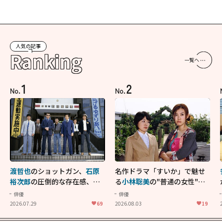
人気の記事
Ranking
一覧へ
1
2
No.
No.
渡哲也
のショットガン、
石原
名作ドラマ「すいか」で魅せ
裕次郎
の圧倒的な存在感、
舘
る
小林聡美
の"普通の女性"が
ひろし
のバイクアクショ
大人に刺さる...映画「かもめ
俳優
俳優
ン！"大門軍団"のカッコよさ
食堂」にも通じる静かな芝居
2026.07.29
69
2026.08.03
19
が詰まった「西部警察 PART-