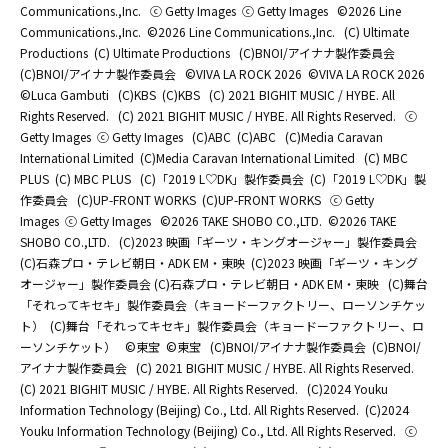
Communications.,Inc.
ⓒ Getty Images
ⓒ Getty Images
©2026 Line
Communications.,Inc.
©2026 Line Communications.,Inc.
(C) Ultimate
Productions
(C) Ultimate Productions
(C)BNOI/アイナナ製作委員会
(C)BNOI/アイナナ製作委員会
©️VIVA LA ROCK 2026
©️VIVA LA ROCK 2026
©Luca Gambuti
(C)KBS
(C)KBS
(C) 2021 BIGHIT MUSIC / HYBE. All
Rights Reserved.
(C) 2021 BIGHIT MUSIC / HYBE. All Rights Reserved.
ⓒ
Getty Images
ⓒ Getty Images
(C)ABC
(C)ABC
(C)Media Caravan
International Limited
(C)Media Caravan International Limited
(C) MBC
PLUS
(C) MBC PLUS
(C)「2019 L♡DK」製作委員会
(C)「2019 L♡DK」製
作委員会
(C)UP-FRONT WORKS
(C)UP-FRONT WORKS
ⓒ Getty
Images
ⓒ Getty Images
©2026 TAKE SHOBO CO.,LTD.
©2026 TAKE
SHOBO CO.,LTD.
(C)2023 映画「ギーツ・キングオージャー」製作委員会
(C)石森プロ・テレビ朝日・ADK EM・東映
(C)2023 映画「ギーツ・キング
オージャー」製作委員会 (C)石森プロ・テレビ朝日・ADK EM・東映
(C)舞台
「それってキセキ」製作委員会（キョードーファクトリー、ローソンチケッ
ト）
(C)舞台「それってキセキ」製作委員会（キョードーファクトリー、ロ
ーソンチケット）
©東宝
©東宝
(C)BNOI/アイナナ製作委員会
(C)BNOI/
アイナナ製作委員会
(C) 2021 BIGHIT MUSIC / HYBE. All Rights Reserved.
(C) 2021 BIGHIT MUSIC / HYBE. All Rights Reserved.
(C)2024 Youku
Information Technology (Beijing) Co., Ltd. All Rights Reserved.
(C)2024
Youku Information Technology (Beijing) Co., Ltd. All Rights Reserved.
ⓒ