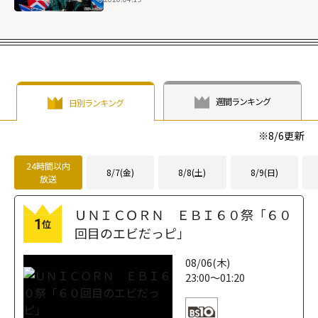
週間ランキング
日別ランキング
※
8/6
更新
24時間以内
8/7(金)
8/8(土)
8/9(日)
放送
ＵＮＩＣＯＲＮ ＥＢＩ６０祭「６０
1
位
回目のエビだっピ」
08/06(木)
23:00～01:20