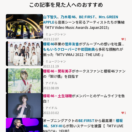
この記事を見た人へのおすすめ
山下智久
、
乃木坂46
、
BE:FIRST
、
Mrs.GREEN
APPLE
ら音楽シーンを彩るアーティストたちが集結
「MTV Video Music Awards Japan2023」
ミュージシャン
2023.12.07
1
櫻坂46
卒業の
菅井友香
がグループへの想いを吐露...
ももいろクローバーZ
や
岩田剛典
ら多彩な顔触れが
揃った「MTV VMAJ 2022 -THE LIVE-」
ミュージシャン
2022.11.19
櫻坂46・関有美子
がホークスファンと櫻坂46ファン
の「架け橋」を目指す
アイドル
2022.08.09
櫻坂46・土生瑞穂
がメンバーとのゲームライフを告
白！
アイドル
2022.03.02
1
オープニングアクトの
BE:FIRST
から最高潮！
櫻坂
46
、
SKY-HI
らが熱いステージを披露【「MTV LIVE
MATCH」2日目】