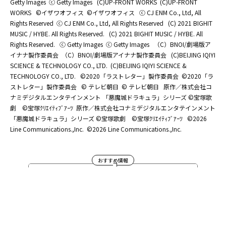
Getty Images
ⓒ Getty Images
(C)UP-FRONT WORKS
(C)UP-FRONT
WORKS
©イザワオフィス
©イザワオフィス
ⓒ CJ ENM Co., Ltd, All
Rights Reserved
ⓒ CJ ENM Co., Ltd, All Rights Reserved
(C) 2021 BIGHIT
MUSIC / HYBE. All Rights Reserved.
(C) 2021 BIGHIT MUSIC / HYBE. All
Rights Reserved.
ⓒ Getty Images
ⓒ Getty Images
（C）BNOI/劇場版ア
イナナ製作委員会
（C）BNOI/劇場版アイナナ製作委員会
(C)BEIJING IQIYI
SCIENCE & TECHNOLOGY CO., LTD.
(C)BEIJING IQIYI SCIENCE &
TECHNOLOGY CO., LTD.
©2020「ラストレター」製作委員会
©2020「ラ
ストレター」製作委員会
© テレビ朝日
© テレビ朝日
原作／株式会社コ
ナミデジタルエンタテインメント 「悪魔城ドラキュラ」シリーズ ©宝塚歌
劇 ©宝塚ｸﾘｴｲﾃｨﾌﾞｱｰﾂ
原作／株式会社コナミデジタルエンタテインメント
「悪魔城ドラキュラ」シリーズ ©宝塚歌劇 ©宝塚ｸﾘｴｲﾃｨﾌﾞｱｰﾂ
©2026
Line Communications.,Inc.
©2026 Line Communications.,Inc.
おすすめ情報