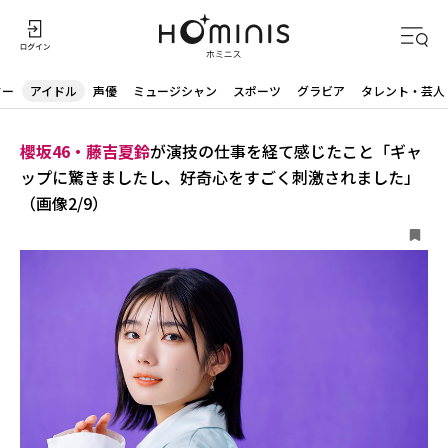
ター
アイドル
声優
ミュージシャン
スポーツ
グラビア
タレント・芸人
櫻坂46・藤吉夏鈴
が演技の仕事を経て感じたこと「ギャ
ップに驚きましたし、好奇心をすごく刺激されました」
（画像2/9）