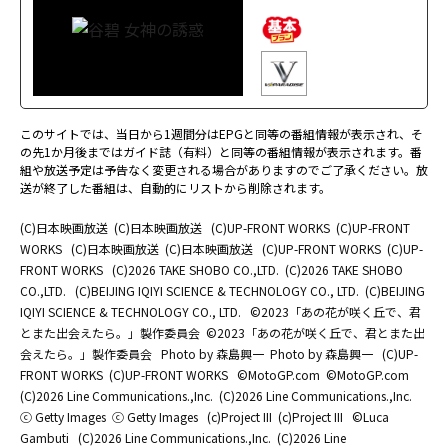
このサイトでは、当日から1週間分はEPGと同等の番組情報が表示され、そ
の先1か月後まではガイド誌（有料）と同等の番組情報が表示されます。番
組や放送予定は予告なく変更される場合がありますのでご了承ください。放
送が終了した番組は、自動的にリストから削除されます。
(C)日本映画放送
(C)日本映画放送
(C)UP-FRONT WORKS
(C)UP-FRONT
WORKS
(C)日本映画放送
(C)日本映画放送
(C)UP-FRONT WORKS
(C)UP-
FRONT WORKS
(C)2026 TAKE SHOBO CO.,LTD.
(C)2026 TAKE SHOBO
CO.,LTD.
(C)BEIJING IQIYI SCIENCE & TECHNOLOGY CO., LTD.
(C)BEIJING
IQIYI SCIENCE & TECHNOLOGY CO., LTD.
©2023「あの花が咲く丘で、君
とまた出会えたら。」製作委員会
©2023「あの花が咲く丘で、君とまた出
会えたら。」製作委員会
Photo by 森島興一
Photo by 森島興一
(C)UP-
FRONT WORKS
(C)UP-FRONT WORKS
©MotoGP.com
©MotoGP.com
(C)2026 Line Communications.,Inc.
(C)2026 Line Communications.,Inc.
ⓒ Getty Images
ⓒ Getty Images
(c)Project III
(c)Project III
©Luca
Gambuti
(C)2026 Line Communications.,Inc.
(C)2026 Line