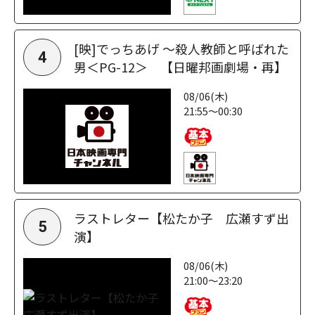
[映]でっちあげ ～殺人教師と呼ばれた
4
男＜PG-12＞ 【日曜邦画劇場・再】
08/06(木)
21:55～00:30
ラストレター【松たか子 広瀬すず出
5
演】
08/06(木)
21:00～23:20