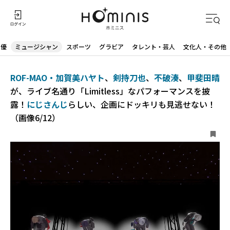
声優
ミュージシャン
スポーツ
グラビア
タレント・芸人
文化人・その他
ROF-MAO・加賀美ハヤト
、
剣持刀也
、
不破湊
、
甲斐田晴
が、ライブ名通り「Limitless」なパフォーマンスを披
露！
にじさんじ
らしい、企画にドッキリも見逃せない！
（画像6/12）