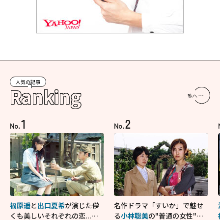
人気の記事
Ranking
一覧へ
1
2
No.
No.
福原遥
と
出口夏希
が演じた儚
名作ドラマ「すいか」で魅せ
くも美しいそれぞれの恋...生
る
小林聡美
の"普通の女性"が