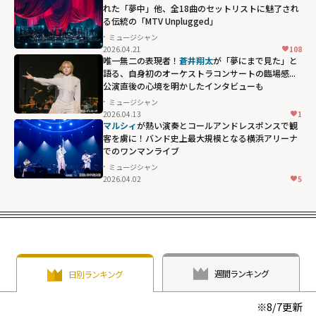
れた「夢中」他、全18曲のセットリストに魅了され
る伝統の「MTV Unplugged」
ミュージシャン
2026.04.21
108
唯一無二の表現者！
蒼井翔太
が「夢にまで見た」と
語る、自身初のオーケストラコンサートの臨場感...
公演直後の心境を明かしたインタビューも
ミュージシャン
2026.04.13
1
マルシィ
が熱い演奏とコールアンドレスポンスで観
客を虜に！バンド史上最大規模となる横浜アリーナ
でのワンマンライブ
ミュージシャン
2026.04.02
5
週間ランキング
日別ランキング
※
8/7
更新