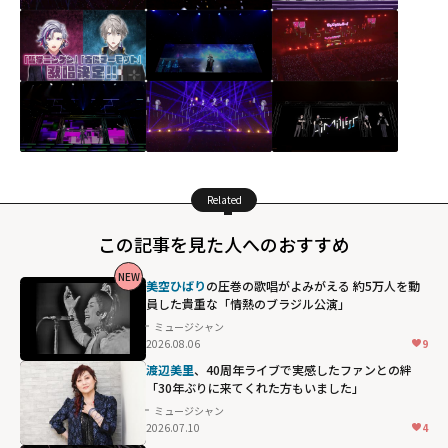
Related
この記事を見た人へのおすすめ
NEW
美空ひばり
の圧巻の歌唱がよみがえる 約5万人を動
員した貴重な「情熱のブラジル公演」
ミュージシャン
2026.08.06
9
渡辺美里
、40周年ライブで実感したファンとの絆
「30年ぶりに来てくれた方もいました」
ミュージシャン
2026.07.10
4