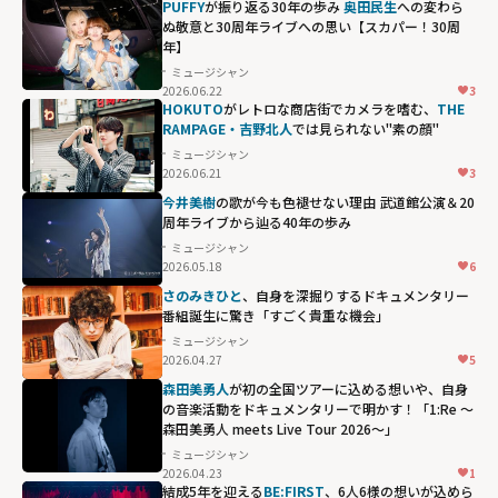
PUFFY
が振り返る30年の歩み
奥田民生
への変わら
ぬ敬意と30周年ライブへの思い【スカパー！30周
年】
ミュージシャン
2026.06.22
3
HOKUTO
がレトロな商店街でカメラを嗜む、
THE
RAMPAGE・吉野北人
では見られない"素の顔"
ミュージシャン
2026.06.21
3
今井美樹
の歌が今も色褪せない理由 武道館公演＆20
周年ライブから辿る40年の歩み
ミュージシャン
2026.05.18
6
さのみきひと
、自身を深掘りするドキュメンタリー
番組誕生に驚き「すごく貴重な機会」
ミュージシャン
2026.04.27
5
森田美勇人
が初の全国ツアーに込める想いや、自身
の音楽活動をドキュメンタリーで明かす！「1:Re ～
森田美勇人 meets Live Tour 2026～」
ミュージシャン
2026.04.23
1
結成5年を迎える
BE:FIRST
、6人6様の想いが込めら