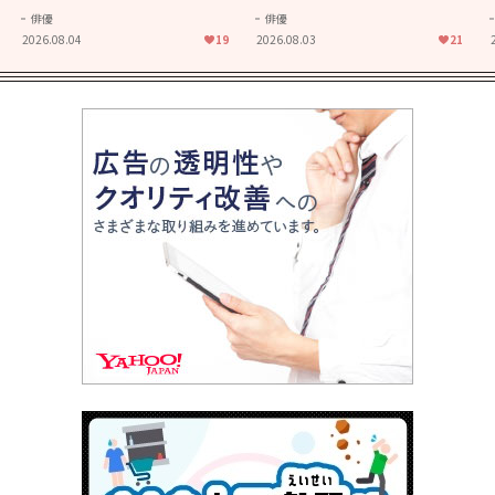
きることの尊さを教えてくれ
大人に刺さる...映画「かもめ
俳優
俳優
た映画「あの花が咲く丘で、
食堂」にも通じる静かな芝居
2026.08.04
19
2026.08.03
21
君とまた出会えたら。」