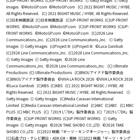
(C)UP-FRONT WORKS
(C)UP-FRONT WORKS
ⓒ Getty Images
ⓒ Getty
Images
©MotoGP.com
©MotoGP.com
(C) 2021 BIGHIT MUSIC / HYBE.
All Rights Reserved.
(C) 2021 BIGHIT MUSIC / HYBE. All Rights Reserved.
(C)日本映画放送
(C)日本映画放送
(C)UP-FRONT WORKS
(C)UP-FRONT
WORKS
©MotoGP.com
©MotoGP.com
(C)UP-FRONT WORKS
(C)UP-
FRONT WORKS
©MotoGP.com
©MotoGP.com
(C)2026 Line
Communications.,Inc.
(C)2026 Line Communications.,Inc.
ⓒ Getty
Images
ⓒ Getty Images
(c)Project III
(c)Project III
©Luca Gambuti
(C)2026 Line Communications.,Inc.
(C)2026 Line Communications.,Inc.
ⓒ Getty Images
ⓒ Getty Images
©2026 Line
Communications.,Inc.
©2026 Line Communications.,Inc.
(C) Ultimate
Productions
(C) Ultimate Productions
(C)BNOI/アイナナ製作委員会
(C)BNOI/アイナナ製作委員会
©️VIVA LA ROCK 2026
©️VIVA LA ROCK 2026
©Luca Gambuti
(C)KBS
(C)KBS
(C) 2021 BIGHIT MUSIC / HYBE. All
Rights Reserved.
(C) 2021 BIGHIT MUSIC / HYBE. All Rights Reserved.
ⓒ
Getty Images
ⓒ Getty Images
(C)Media Caravan International
Limited
(C)Media Caravan International Limited
(C)ABC
(C)ABC
(C) MBC
PLUS
(C) MBC PLUS
(C)「2019 L♡DK」製作委員会
(C)「2019 L♡DK」製
作委員会
(C)UP-FRONT WORKS
(C)UP-FRONT WORKS
ⓒ Getty
Images
ⓒ Getty Images
©2026 TAKE SHOBO CO.,LTD.
©2026 TAKE
SHOBO CO.,LTD.
(C)2023 映画「ギーツ・キングオージャー」製作委員会
(C)石森プロ・テレビ朝日・ADK EM・東映
(C)2023 映画「ギーツ・キング