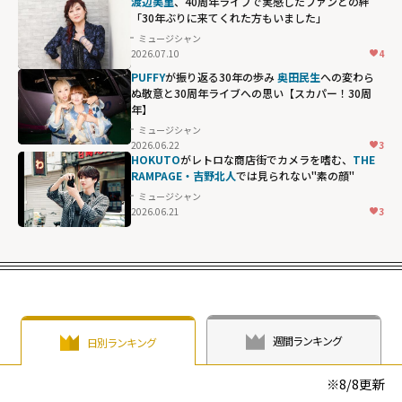
渡辺美里
、40周年ライブで実感したファンとの絆
「30年ぶりに来てくれた方もいました」
ミュージシャン
2026.07.10
4
PUFFY
が振り返る30年の歩み
奥田民生
への変わら
ぬ敬意と30周年ライブへの思い【スカパー！30周
年】
ミュージシャン
2026.06.22
3
HOKUTO
がレトロな商店街でカメラを嗜む、
THE
RAMPAGE・吉野北人
では見られない"素の顔"
ミュージシャン
2026.06.21
3
週間ランキング
日別ランキング
※
8/8
更新