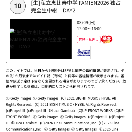
[生]私立恵比寿中学 FAMIEN2026 独占
10
完全生中継 DAY2
08/09(日)
13:00～16:00
同時・見逃し
このサイトでは、当日から1週間分はEPGと同等の番組情報が表示され、そ
の先1か月後まではガイド誌（有料）と同等の番組情報が表示されます。番
組や放送予定は予告なく変更される場合がありますのでご了承ください。放
送が終了した番組は、自動的にリストから削除されます。
ⓒ Getty Images
ⓒ Getty Images
(C) 2021 BIGHIT MUSIC / HYBE. All
Rights Reserved.
(C) 2021 BIGHIT MUSIC / HYBE. All Rights Reserved.
(c)Project III
(c)Project III
©Luca Gambuti
(C)UP-FRONT WORKS
(C)UP-
FRONT WORKS
ⓒ Getty Images
ⓒ Getty Images
(c)Project III
(c)Project
III
©Luca Gambuti
(C)2026 Line Communications.,Inc.
(C)2026 Line
Communications.,Inc.
ⓒ Getty Images
ⓒ Getty Images
©2026 Line