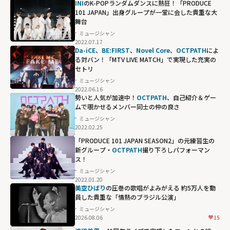
INI
のK-POPランダムダンスに熱狂！「PRODUCE
101 JAPAN」出身グループが一堂に会した貴重な大
舞台
ミュージシャン
2022.07.17
Da-iCE
、
BE:FIRST
、
Novel Core
、
OCTPATH
によ
る対バン！「MTV LIVE MATCH」で実現した充実の
セトリ
ミュージシャン
2022.06.16
勢いと人気が加速中！
OCTPATH
、自己紹介＆ゲー
ムで覗かせるメンバー同士の仲の良さ
ミュージシャン
2022.02.25
「PRODUCE 101 JAPAN SEASON2」の元練習生の
新グループ・
OCTPATH
撮り下ろしパフォーマン
ス！
ミュージシャン
2022.01.20
美空ひばり
の圧巻の歌唱がよみがえる 約5万人を動
員した貴重な「情熱のブラジル公演」
ミュージシャン
2026.08.06
15