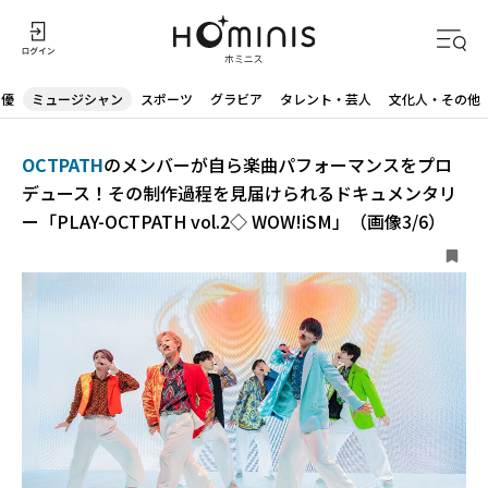
声優
ミュージシャン
スポーツ
グラビア
タレント・芸人
文化人・その他
OCTPATH
のメンバーが自ら楽曲パフォーマンスをプロ
デュース！その制作過程を見届けられるドキュメンタリ
ー「PLAY-OCTPATH vol.2◇ WOW!iSM」（画像3/6）