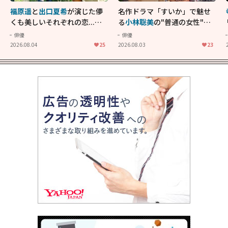
福原遥
と
出口夏希
が演じた儚
名作ドラマ「すいか」で魅せ
くも美しいそれぞれの恋...生
る
小林聡美
の"普通の女性"が
きることの尊さを教えてくれ
大人に刺さる...映画「かもめ
俳優
俳優
た映画「あの花が咲く丘で、
食堂」にも通じる静かな芝居
2026.08.04
25
2026.08.03
23
君とまた出会えたら。」