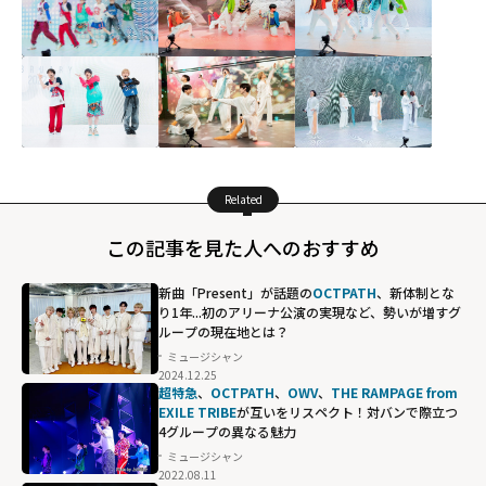
Related
この記事を見た人へのおすすめ
新曲「Present」が話題の
OCTPATH
、新体制とな
り1年...初のアリーナ公演の実現など、勢いが増すグ
ループの現在地とは？
ミュージシャン
2024.12.25
超特急
、
OCTPATH
、
OWV
、
THE RAMPAGE from
EXILE TRIBE
が互いをリスペクト！対バンで際立つ
4グループの異なる魅力
ミュージシャン
2022.08.11