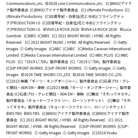
Communications.,Inc.
©2026 Line Communications.,Inc.
(C)BNOI/アイナ
ナ製作委員会
(C)BNOI/アイナナ製作委員会
(C) Ultimate Productions
(C)
Ultimate Productions
(C)日渡早紀・白泉社(花とゆめ)/フライングドッ
グ/PRODUCTION I.G
(C)日渡早紀・白泉社(花とゆめ)/フライングドッ
グ/PRODUCTION I.G
©️VIVA LA ROCK 2026
©️VIVA LA ROCK 2026
©Luca
Gambuti
(C)KBS
(C)KBS
(C) 2021 BIGHIT MUSIC / HYBE. All Rights
Reserved.
(C) 2021 BIGHIT MUSIC / HYBE. All Rights Reserved.
ⓒ Getty
Images
ⓒ Getty Images
(C)ABC
(C)ABC
(C)Media Caravan International
Limited
(C)Media Caravan International Limited
(C) MBC PLUS
(C) MBC
PLUS
(C)「2019 L♡DK」製作委員会
(C)「2019 L♡DK」製作委員会
(C)UP-FRONT WORKS
(C)UP-FRONT WORKS
ⓒ Getty Images
ⓒ Getty
Images
©2026 TAKE SHOBO CO.,LTD.
©2026 TAKE SHOBO CO.,LTD.
(C)2023 映画「ギーツ・キングオージャー」製作委員会 (C)石森プロ・テレ
ビ朝日・ADK EM・東映
(C)2023 映画「ギーツ・キングオージャー」製作委
員会 (C)石森プロ・テレビ朝日・ADK EM・東映
(C)舞台「それってキセキ」
製作委員会（キョードーファクトリー、ローソンチケット）
(C)舞台「それ
ってキセキ」製作委員会（キョードーファクトリー、ローソンチケット）
©BS-TBS
©BS-TBS
(C)BNOI/アイナナ製作委員会
(C)BNOI/アイナナ製作
委員会
(C) 2021 BIGHIT MUSIC / HYBE. All Rights Reserved.
(C) 2021
BIGHIT MUSIC / HYBE. All Rights Reserved.
(C)UP-FRONT WORKS
(C)UP-
FRONT WORKS
ⓒ Getty Images
ⓒ Getty Images
(C)2024 Youku