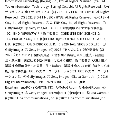
Information Technology (Beijing) Co., Ltd. All Rights Reserved.
(C)2024
Youku Information Technology (Beijing) Co., Ltd. All Rights Reserved.
©イ
ザワオフィス
©イザワオフィス
(C) 2021 BIGHIT MUSIC / HYBE. All Rights
Reserved.
(C) 2021 BIGHIT MUSIC / HYBE. All Rights Reserved.
ⓒ CJ ENM
Co., Ltd, All Rights Reserved
ⓒ CJ ENM Co., Ltd, All Rights Reserved
ⓒ
Getty Images
ⓒ Getty Images
（C）BNOI/劇場版アイナナ製作委員会
（C）BNOI/劇場版アイナナ製作委員会
(C)BEIJING IQIYI SCIENCE &
TECHNOLOGY CO., LTD.
(C)BEIJING IQIYI SCIENCE & TECHNOLOGY CO.,
LTD.
(C)2026 TAKE SHOBO CO.,LTD.
(C)2026 TAKE SHOBO CO.,LTD.
ⓒ
Getty Images
ⓒ Getty Images
(C) 2023『あんのこと』製作委員会
(C)
2023『あんのこと』製作委員会
©清水茜／講談社 ©原田重光・初嘉屋一
生・清水茜／講談社 ©2024 映画「はたらく細胞」製作委員会
©清水茜／
講談社 ©原田重光・初嘉屋一生・清水茜／講談社 ©2024 映画「はたらく細
胞」製作委員会
©2025スターコーポレーション21
©2025スターコーポレ
ーション21
ⓒ Getty Images
ⓒ Getty Images
©Luca Gambuti
(C)2016
BigHit Entertainment/PONY CANYON INC.
(C)2016 BigHit
Entertainment/PONY CANYON INC.
©MotoGP.com
©MotoGP.com
ⓒ
Getty Images
ⓒ Getty Images
(c)Project III
(c)Project III
©Luca Gambuti
(C)2026 Line Communications.,Inc.
(C)2026 Line Communications.,Inc.
おすすめ情報