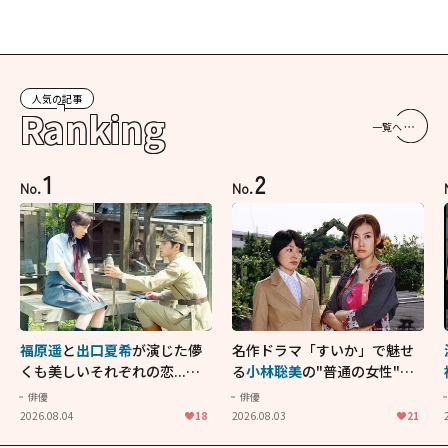
人気の記事
Ranking
一覧へ
1
2
No.
No.
福原遥
と
出口夏希
が演じた儚
名作ドラマ「すいか」で魅せ
くも美しいそれぞれの恋...生
る
小林聡美
の"普通の女性"が
きることの尊さを教えてくれ
大人に刺さる...映画「かもめ
俳優
俳優
た映画「あの花が咲く丘で、
食堂」にも通じる静かな芝居
2026.08.04
18
2026.08.03
21
君とまた出会えたら。」