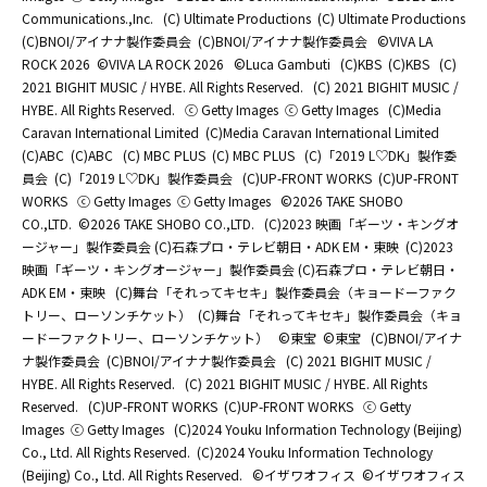
Communications.,Inc.
(C) Ultimate Productions
(C) Ultimate Productions
(C)BNOI/アイナナ製作委員会
(C)BNOI/アイナナ製作委員会
©️VIVA LA
ROCK 2026
©️VIVA LA ROCK 2026
©Luca Gambuti
(C)KBS
(C)KBS
(C)
2021 BIGHIT MUSIC / HYBE. All Rights Reserved.
(C) 2021 BIGHIT MUSIC /
HYBE. All Rights Reserved.
ⓒ Getty Images
ⓒ Getty Images
(C)Media
Caravan International Limited
(C)Media Caravan International Limited
(C)ABC
(C)ABC
(C) MBC PLUS
(C) MBC PLUS
(C)「2019 L♡DK」製作委
員会
(C)「2019 L♡DK」製作委員会
(C)UP-FRONT WORKS
(C)UP-FRONT
WORKS
ⓒ Getty Images
ⓒ Getty Images
©2026 TAKE SHOBO
CO.,LTD.
©2026 TAKE SHOBO CO.,LTD.
(C)2023 映画「ギーツ・キングオ
ージャー」製作委員会 (C)石森プロ・テレビ朝日・ADK EM・東映
(C)2023
映画「ギーツ・キングオージャー」製作委員会 (C)石森プロ・テレビ朝日・
ADK EM・東映
(C)舞台「それってキセキ」製作委員会（キョードーファク
トリー、ローソンチケット）
(C)舞台「それってキセキ」製作委員会（キョ
ードーファクトリー、ローソンチケット）
©東宝
©東宝
(C)BNOI/アイナ
ナ製作委員会
(C)BNOI/アイナナ製作委員会
(C) 2021 BIGHIT MUSIC /
HYBE. All Rights Reserved.
(C) 2021 BIGHIT MUSIC / HYBE. All Rights
Reserved.
(C)UP-FRONT WORKS
(C)UP-FRONT WORKS
ⓒ Getty
Images
ⓒ Getty Images
(C)2024 Youku Information Technology (Beijing)
Co., Ltd. All Rights Reserved.
(C)2024 Youku Information Technology
(Beijing) Co., Ltd. All Rights Reserved.
©イザワオフィス
©イザワオフィス