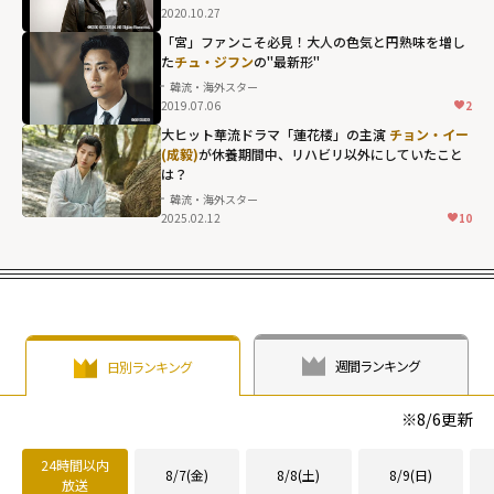
2020.10.27
「宮」ファンこそ必見！大人の色気と円熟味を増し
た
チュ・ジフン
の"最新形"
韓流・海外スター
2019.07.06
2
大ヒット華流ドラマ「蓮花楼」の主演
チョン・イー
(成毅)
が休養期間中、リハビリ以外にしていたこと
は？
韓流・海外スター
2025.02.12
10
週間ランキング
日別ランキング
※
8/6
更新
24時間以内
8/7(金)
8/8(土)
8/9(日)
放送