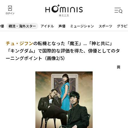
俳優
韓流・海外スター
アイドル
声優
ミュージシャン
スポーツ
グラビ
チュ・ジフン
の転機となった「魔王」...「神と共に」
「キングダム」で国際的な評価を得た、俳優としてのタ
ーニングポイント（画像2/5）