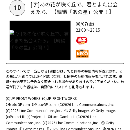
[字]あの花が咲く丘で、君とまた出会
10
えたら。【続編「あの星」公開！】
08/07(金)
21:00～23:15
このサイトでは、当日から1週間分はEPGと同等の番組情報が表示され、そ
の先1か月後まではガイド誌（有料）と同等の番組情報が表示されます。番
組や放送予定は予告なく変更される場合がありますのでご了承ください。放
送が終了した番組は、自動的にリストから削除されます。
(C)UP-FRONT WORKS
(C)UP-FRONT WORKS
©MotoGP.com
©MotoGP.com
(C)2026 Line Communications.,Inc.
(C)2026 Line Communications.,Inc.
ⓒ Getty Images
ⓒ Getty Images
(c)Project III
(c)Project III
©Luca Gambuti
(C)2026 Line
Communications.,Inc.
(C)2026 Line Communications.,Inc.
ⓒ Getty
Images
ⓒ Getty Images
©2026 Line Communications.,Inc.
©2026 Line