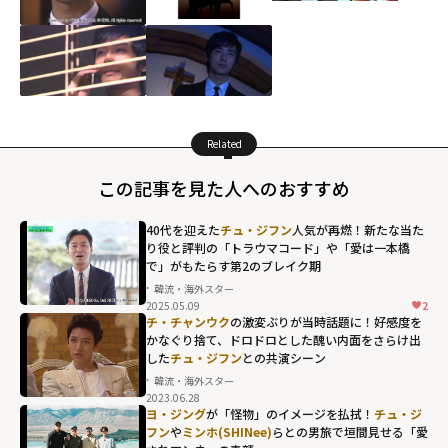
Related
この記事を見た人へのおすすめ
40代を迎えた
チュ・ジフン
人気が再燃！新たな当た
り役と評判の「トラウマコード」や「愛は一本橋
で」がもたらす第2のブレイク期
韓流・海外スター
2025.05.09
2
チ・チャンウク
の激変ぶりが当時話題に！好感度を
かなぐり捨て、ドロドロとした醜い内面をさらけ出
した
チュ・ジフン
との共演シーン
韓流・海外スター
2023.06.28
ヨ・ジング
が「怪物」のイメージを払拭！
チュ・ジ
フン
や
ミンホ(SHINee)
らとの男旅で垣間見せる「愛