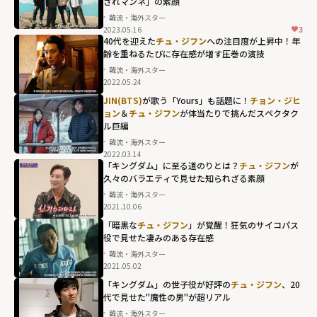
されマンネ」の素顔
韓流・海外スター
2023.05.16
3
40代を迎えた
チュ・ジフン
への注目度が上昇中！年
齢を重ねるたびに存在感が増す圧巻の演技
韓流・海外スター
2022.05.24
JIN(BTS)
が歌う「Yours」も話題に！
チョン・ジヒ
ョン
＆
チュ・ジフン
が体当たりで挑んだスペクタク
ル巨編
韓流・海外スター
2022.03.14
「キングダム」に至る道のりとは？
チュ・ジフン
が
久々のバラエティで見せた知られざる素顔
韓流・海外スター
2021.10.06
「暗黒な
チュ・ジフン
」が覚醒！狂気のサイコパス
役で見せた凄みのある存在感
韓流・海外スター
2021.05.02
「キングダム」の世子役が好評の
チュ・ジフン
、20
代で見せた"魔性の男"が超リアル
韓流・海外スター