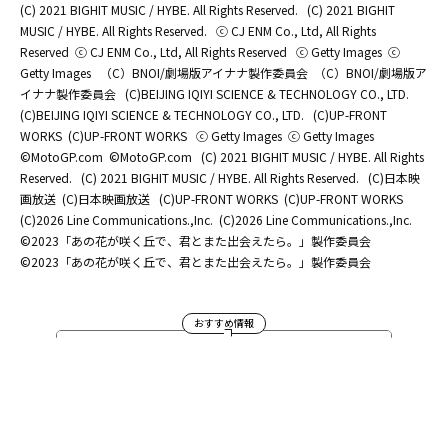
(C) 2021 BIGHIT MUSIC / HYBE. All Rights Reserved.
(C) 2021 BIGHIT
MUSIC / HYBE. All Rights Reserved.
ⓒ CJ ENM Co., Ltd, All Rights
Reserved
ⓒ CJ ENM Co., Ltd, All Rights Reserved
ⓒ Getty Images
ⓒ
Getty Images
（C）BNOI/劇場版アイナナ製作委員会
（C）BNOI/劇場版ア
イナナ製作委員会
(C)BEIJING IQIYI SCIENCE & TECHNOLOGY CO., LTD.
(C)BEIJING IQIYI SCIENCE & TECHNOLOGY CO., LTD.
(C)UP-FRONT
WORKS
(C)UP-FRONT WORKS
ⓒ Getty Images
ⓒ Getty Images
©MotoGP.com
©MotoGP.com
(C) 2021 BIGHIT MUSIC / HYBE. All Rights
Reserved.
(C) 2021 BIGHIT MUSIC / HYBE. All Rights Reserved.
(C)日本映
画放送
(C)日本映画放送
(C)UP-FRONT WORKS
(C)UP-FRONT WORKS
(C)2026 Line Communications.,Inc.
(C)2026 Line Communications.,Inc.
©2023「あの花が咲く丘で、君とまた出会えたら。」製作委員会
©2023「あの花が咲く丘で、君とまた出会えたら。」製作委員会
おすすめ情報