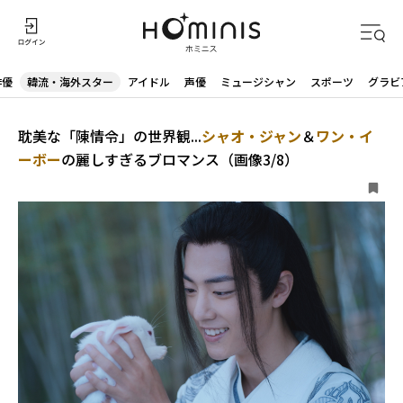
俳優
韓流・海外スター
アイドル
声優
ミュージシャン
スポーツ
グラビ
耽美な「陳情令」の世界観...
シャオ・ジャン
＆
ワン・イ
ーボー
の麗しすぎるブロマンス（画像3/8）