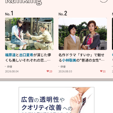
1
2
No.
No.
福原遥
と
出口夏希
が演じた儚
名作ドラマ「すいか」で魅せ
くも美しいそれぞれの恋...生
る
小林聡美
の"普通の女性"が
きることの尊さを教えてくれ
大人に刺さる...映画「かもめ
俳優
俳優
た映画「あの花が咲く丘で、
食堂」にも通じる静かな芝居
2026.08.04
23
2026.08.03
21
君とまた出会えたら。」