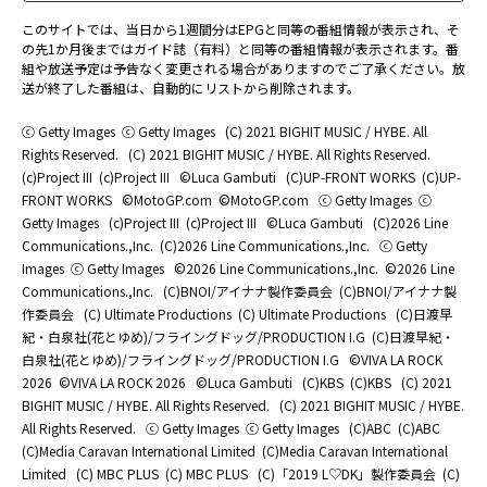
このサイトでは、当日から1週間分はEPGと同等の番組情報が表示され、そ
の先1か月後まではガイド誌（有料）と同等の番組情報が表示されます。番
組や放送予定は予告なく変更される場合がありますのでご了承ください。放
送が終了した番組は、自動的にリストから削除されます。
ⓒ Getty Images
ⓒ Getty Images
(C) 2021 BIGHIT MUSIC / HYBE. All
Rights Reserved.
(C) 2021 BIGHIT MUSIC / HYBE. All Rights Reserved.
(c)Project III
(c)Project III
©Luca Gambuti
(C)UP-FRONT WORKS
(C)UP-
FRONT WORKS
©MotoGP.com
©MotoGP.com
ⓒ Getty Images
ⓒ
Getty Images
(c)Project III
(c)Project III
©Luca Gambuti
(C)2026 Line
Communications.,Inc.
(C)2026 Line Communications.,Inc.
ⓒ Getty
Images
ⓒ Getty Images
©2026 Line Communications.,Inc.
©2026 Line
Communications.,Inc.
(C)BNOI/アイナナ製作委員会
(C)BNOI/アイナナ製
作委員会
(C) Ultimate Productions
(C) Ultimate Productions
(C)日渡早
紀・白泉社(花とゆめ)/フライングドッグ/PRODUCTION I.G
(C)日渡早紀・
白泉社(花とゆめ)/フライングドッグ/PRODUCTION I.G
©️VIVA LA ROCK
2026
©️VIVA LA ROCK 2026
©Luca Gambuti
(C)KBS
(C)KBS
(C) 2021
BIGHIT MUSIC / HYBE. All Rights Reserved.
(C) 2021 BIGHIT MUSIC / HYBE.
All Rights Reserved.
ⓒ Getty Images
ⓒ Getty Images
(C)ABC
(C)ABC
(C)Media Caravan International Limited
(C)Media Caravan International
Limited
(C) MBC PLUS
(C) MBC PLUS
(C)「2019 L♡DK」製作委員会
(C)