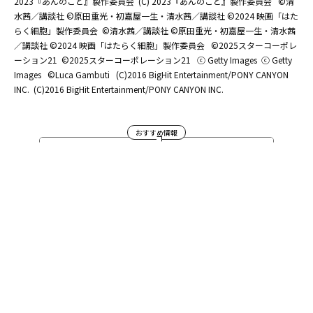
2023『あんのこと』製作委員会
(C) 2023『あんのこと』製作委員会
©清
水茜／講談社 ©原田重光・初嘉屋一生・清水茜／講談社 ©2024 映画「はた
らく細胞」製作委員会
©清水茜／講談社 ©原田重光・初嘉屋一生・清水茜
／講談社 ©2024 映画「はたらく細胞」製作委員会
©2025スターコーポレ
ーション21
©2025スターコーポレーション21
ⓒ Getty Images
ⓒ Getty
Images
©Luca Gambuti
(C)2016 BigHit Entertainment/PONY CANYON
INC.
(C)2016 BigHit Entertainment/PONY CANYON INC.
おすすめ情報