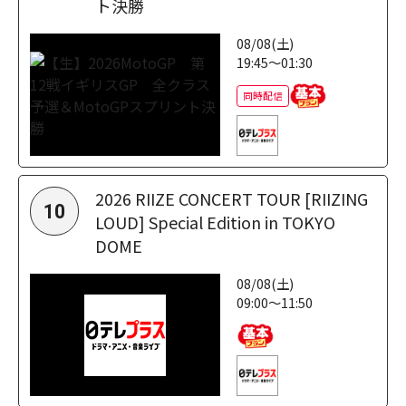
ト決勝
08/08(土)
19:45～01:30
同時配信
2026 RIIZE CONCERT TOUR [RIIZING
10
LOUD] Special Edition in TOKYO
DOME
08/08(土)
09:00～11:50