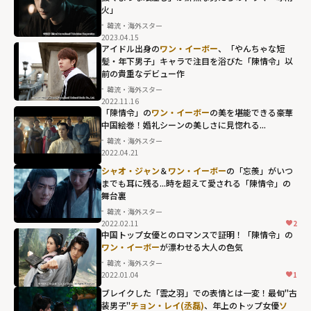
火」
韓流・海外スター
2023.04.15
アイドル出身の
ワン・イーボー
、「やんちゃな短
髪・年下男子」キャラで注目を浴びた「陳情令」以
前の貴重なデビュー作
韓流・海外スター
2022.11.16
「陳情令」の
ワン・イーボー
の美を堪能できる豪華
中国絵巻！婚礼シーンの美しさに見惚れる...
韓流・海外スター
2022.04.21
シャオ・ジャン
＆
ワン・イーボー
の「忘羨」がいつ
までも耳に残る...時を超えて愛される「陳情令」の
舞台裏
韓流・海外スター
2022.02.11
2
中国トップ女優とのロマンスで証明！「陳情令」の
ワン・イーボー
が漂わせる大人の色気
韓流・海外スター
2022.01.04
1
ブレイクした「雲之羽」での表情とは一変！最旬"古
装男子"
チョン・レイ(丞磊)
、年上のトップ女優
ソ