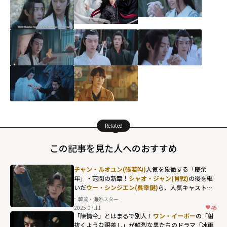
Related
この記事を見た人へのおすすめ
チャン・ルオユン(張若昀)
人気を象徴する「慶余
年」・范閑の新章！
シャオ・ジャン(肖戦)
の後を継
いだ
ウー・シンジエン(呉幸鍵)
ら、人気キャストの
「その後」が大反響
韓流・海外スター
2025.07.11
45
「陳情令」とはまるで別人！
ワン・イーボー
の「射
抜くような眼差し」が鮮烈な男たちのドラマ「冰雨