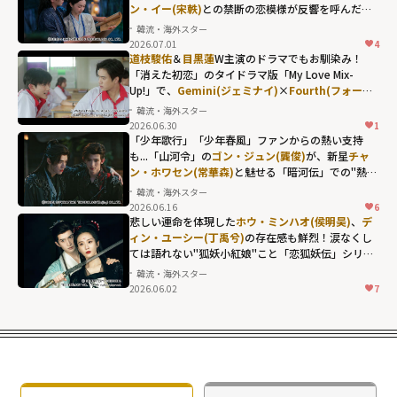
ン・イー(宋軼)
との禁断の恋模様が反響を呼んだ
「与晋長安」
韓流・海外スター
2026.07.01
4
チョン・レイ(丞
道枝駿佑
＆
目黒蓮
W主演のドラマでもお馴染み！
磊)、年上のトッ
「消えた初恋」のタイドラマ版「My Love Mix-
Up!」で、
Gemini(ジェミナイ)
×
Fourth(フォース)
プ女優
ソン・イ
が体現した"キュンの瞬間"
韓流・海外スター
ー(宋軼)
との禁断
2026.06.30
1
の恋模様が反響
「少年歌行」「少年春風」ファンからの熱い支持
も...「山河令」の
ゴン・ジュン(龔俊)
が、新星
チャ
を呼んだ「与晋
ン・ホワセン(常華森)
と魅せる「暗河伝」での"熱き
長安」"
絆"
韓流・海外スター
width="304"
2026.06.16
6
height="203"
悲しい運命を体現した
ホウ・ミンハオ(侯明昊)
、
デ
ィン・ユーシー(丁禹兮)
の存在感も鮮烈！涙なくし
loading="lazy"
ては語れない"狐妖小紅娘"こと「恋狐妖伝」シリー
fetchpriority="h
ズ第2章
韓流・海外スター
igh">
2026.06.02
7