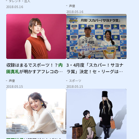
タレント・芸人
せた素顔
声優
2018.05.16
2018.05.16
収録はまるでスポーツ！？
内
3・4月度「スカパー！サヨナ
田真礼
が明かすアフレコの舞
ラ賞」決定！セ・リーグは
下
台裏
水流昂
選手、パ・リーグは
森
声優
スポーツ
友哉
選手が受賞
2018.05.15
2018.05.15