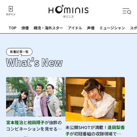
TOP
俳優
韓流・海外スター
アイドル
声優
ミュージシャン
ス
新着記事一覧
What's New
宮本隆治
と
相田翔子
が抜群の
未公開SHOTが満載！
逢田梨香
コンビネーションを見せる人
子
が初冠番組の収録現場で見
気番組！