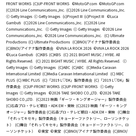
FRONT WORKS
(C)UP-FRONT WORKS
©MotoGP.com
©MotoGP.com
(C)2026 Line Communications.,Inc.
(C)2026 Line Communications.,Inc.
ⓒ Getty Images
ⓒ Getty Images
(c)Project III
(c)Project III
©Luca
Gambuti
(C)2026 Line Communications.,Inc.
(C)2026 Line
Communications.,Inc.
ⓒ Getty Images
ⓒ Getty Images
©2026 Line
Communications.,Inc.
©2026 Line Communications.,Inc.
(C) Ultimate
Productions
(C) Ultimate Productions
(C)BNOI/アイナナ製作委員会
(C)BNOI/アイナナ製作委員会
©️VIVA LA ROCK 2026
©️VIVA LA ROCK 2026
©Luca Gambuti
(C)KBS
(C)KBS
(C) 2021 BIGHIT MUSIC / HYBE. All
Rights Reserved.
(C) 2021 BIGHIT MUSIC / HYBE. All Rights Reserved.
ⓒ
Getty Images
ⓒ Getty Images
(C)ABC
(C)ABC
(C)Media Caravan
International Limited
(C)Media Caravan International Limited
(C) MBC
PLUS
(C) MBC PLUS
(C)「2019 L♡DK」製作委員会
(C)「2019 L♡DK」製
作委員会
(C)UP-FRONT WORKS
(C)UP-FRONT WORKS
ⓒ Getty
Images
ⓒ Getty Images
©2026 TAKE SHOBO CO.,LTD.
©2026 TAKE
SHOBO CO.,LTD.
(C)2023 映画「ギーツ・キングオージャー」製作委員会
(C)石森プロ・テレビ朝日・ADK EM・東映
(C)2023 映画「ギーツ・キング
オージャー」製作委員会 (C)石森プロ・テレビ朝日・ADK EM・東映
(C)舞台
「それってキセキ」製作委員会（キョードーファクトリー、ローソンチケッ
ト）
(C)舞台「それってキセキ」製作委員会（キョードーファクトリー、ロ
ーソンチケット）
©東宝
©東宝
(C)BNOI/アイナナ製作委員会
(C)BNOI/