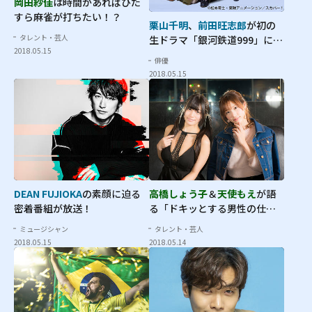
岡田紗佳
は時間があればひた
すら麻雀が打ちたい！？
栗山千明
、
前田旺志郎
が初の
タレント・芸人
生ドラマ「銀河鉄道999」に挑
2018.05.15
戦！
俳優
2018.05.15
DEAN FUJIOKA
の素顔に迫る
高橋しょう子
＆
天使もえ
が語
密着番組が放送！
る「ドキッとする男性の仕
草」
ミュージシャン
タレント・芸人
2018.05.15
2018.05.14