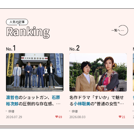
人気の記事
Ranking
一覧へ
1
2
No.
No.
渡哲也
のショットガン、
石原
名作ドラマ「すいか」で魅せ
裕次郎
の圧倒的な存在感、
舘
る
小林聡美
の"普通の女性"が
ひろし
のバイクアクショ
大人に刺さる...映画「かもめ
俳優
俳優
ン！"大門軍団"のカッコよさ
食堂」にも通じる静かな芝居
2026.07.29
69
2026.08.03
21
が詰まった「西部警察 PART-
II」