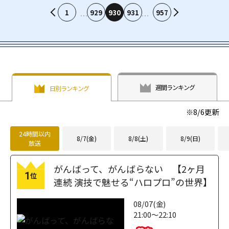
1
929
930
931
957
週間ランキング
日別ランキング
※
8/6
更新
24時間以内
8/7(金)
8/8(土)
8/9(日)
放送
がんばって、がんばらない 【2ヶ月
1
位
連続 演技で魅せる“ハロプロ”の世界】
08/07(金)
21:00～22:10