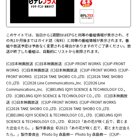
このサイトでは、当日から1週間分はEPGと同等の番組情報が表示され、そ
の先1か月後まではガイド誌（有料）と同等の番組情報が表示されます。番
組や放送予定は予告なく変更される場合がありますのでご了承ください。放
送が終了した番組は、自動的にリストから削除されます。
(C)日本映画放送
(C)日本映画放送
(C)UP-FRONT WORKS
(C)UP-FRONT
WORKS
(C)日本映画放送
(C)日本映画放送
(C)UP-FRONT WORKS
(C)UP-
FRONT WORKS
(C)2026 TAKE SHOBO CO.,LTD.
(C)2026 TAKE SHOBO
CO.,LTD.
(C)2026 Line Communications.,Inc.
(C)2026 Line
Communications.,Inc.
(C)BEIJING IQIYI SCIENCE & TECHNOLOGY CO.,
LTD.
(C)BEIJING IQIYI SCIENCE & TECHNOLOGY CO., LTD.
(C)日本映画放
送
(C)日本映画放送
(C)UP-FRONT WORKS
(C)UP-FRONT WORKS
(C)2026 TAKE SHOBO CO.,LTD.
(C)2026 TAKE SHOBO CO.,LTD.
(C)BEIJING IQIYI SCIENCE & TECHNOLOGY CO., LTD.
(C)BEIJING IQIYI
SCIENCE & TECHNOLOGY CO., LTD.
©2023「あの花が咲く丘で、君とま
た出会えたら。」製作委員会
©2023「あの花が咲く丘で、君とまた出会え
たら。」製作委員会
Photo by 森島興一
Photo by 森島興一
(C)UP-