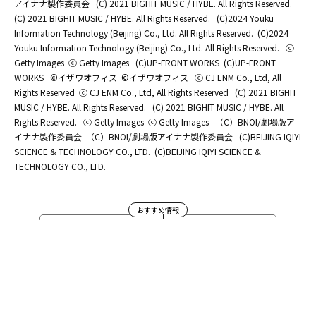
アイナナ製作委員会
(C) 2021 BIGHIT MUSIC / HYBE. All Rights Reserved.
(C) 2021 BIGHIT MUSIC / HYBE. All Rights Reserved.
(C)2024 Youku
Information Technology (Beijing) Co., Ltd. All Rights Reserved.
(C)2024
Youku Information Technology (Beijing) Co., Ltd. All Rights Reserved.
ⓒ
Getty Images
ⓒ Getty Images
(C)UP-FRONT WORKS
(C)UP-FRONT
WORKS
©イザワオフィス
©イザワオフィス
ⓒ CJ ENM Co., Ltd, All
Rights Reserved
ⓒ CJ ENM Co., Ltd, All Rights Reserved
(C) 2021 BIGHIT
MUSIC / HYBE. All Rights Reserved.
(C) 2021 BIGHIT MUSIC / HYBE. All
Rights Reserved.
ⓒ Getty Images
ⓒ Getty Images
（C）BNOI/劇場版ア
イナナ製作委員会
（C）BNOI/劇場版アイナナ製作委員会
(C)BEIJING IQIYI
SCIENCE & TECHNOLOGY CO., LTD.
(C)BEIJING IQIYI SCIENCE &
TECHNOLOGY CO., LTD.
おすすめ情報