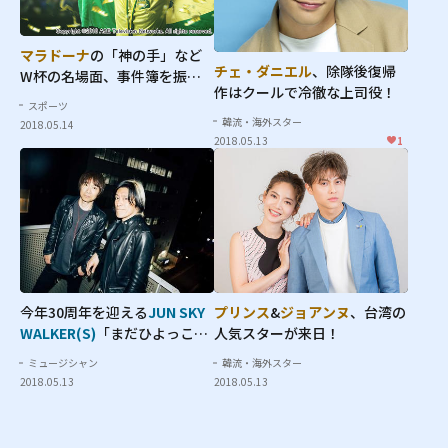
マラドーナ
の「神の手」など
チェ・ダニエル
、除隊後復帰
W杯の名場面、事件簿を振り
作はクールで冷徹な上司役！
返る
スポーツ
韓流・海外スター
2018.05.14
2018.05.13
1
今年30周年を迎える
JUN SKY
プリンス
&
ジョアンヌ
、台湾の
WALKER(S)
「まだひよっこ、
人気スターが来日！
夢の途中」【動画あり】
ミュージシャン
韓流・海外スター
2018.05.13
2018.05.13