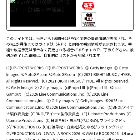
このサイトでは、当日から1週間分はEPGと同等の番組情報が表示され、そ
の先1か月後まではガイド誌（有料）と同等の番組情報が表示されます。番
組や放送予定は予告なく変更される場合がありますのでご了承ください。放
送が終了した番組は、自動的にリストから削除されます。
(C)UP-FRONT WORKS
(C)UP-FRONT WORKS
ⓒ Getty Images
ⓒ Getty
Images
©MotoGP.com
©MotoGP.com
(C) 2021 BIGHIT MUSIC / HYBE.
All Rights Reserved.
(C) 2021 BIGHIT MUSIC / HYBE. All Rights Reserved.
ⓒ Getty Images
ⓒ Getty Images
(c)Project III
(c)Project III
©Luca
Gambuti
(C)2026 Line Communications.,Inc.
(C)2026 Line
Communications.,Inc.
ⓒ Getty Images
ⓒ Getty Images
©2026 Line
Communications.,Inc.
©2026 Line Communications.,Inc.
(C)BNOI/アイナ
ナ製作委員会
(C)BNOI/アイナナ製作委員会
(C) Ultimate Productions
(C)
Ultimate Productions
(C)日渡早紀・白泉社(花とゆめ)/フライングドッ
グ/PRODUCTION I.G
(C)日渡早紀・白泉社(花とゆめ)/フライングドッ
グ/PRODUCTION I.G
©️VIVA LA ROCK 2026
©️VIVA LA ROCK 2026
©Luca
Gambuti
(C)KBS
(C)KBS
(C) 2021 BIGHIT MUSIC / HYBE. All Rights