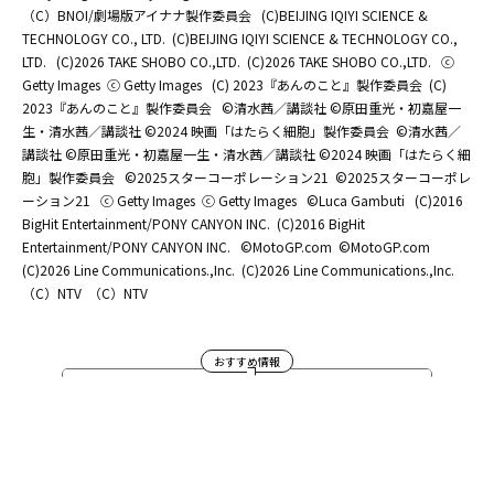
（C）BNOI/劇場版アイナナ製作委員会
(C)BEIJING IQIYI SCIENCE &
TECHNOLOGY CO., LTD.
(C)BEIJING IQIYI SCIENCE & TECHNOLOGY CO.,
LTD.
(C)2026 TAKE SHOBO CO.,LTD.
(C)2026 TAKE SHOBO CO.,LTD.
ⓒ
Getty Images
ⓒ Getty Images
(C) 2023『あんのこと』製作委員会
(C)
2023『あんのこと』製作委員会
©清水茜／講談社 ©原田重光・初嘉屋一
生・清水茜／講談社 ©2024 映画「はたらく細胞」製作委員会
©清水茜／
講談社 ©原田重光・初嘉屋一生・清水茜／講談社 ©2024 映画「はたらく細
胞」製作委員会
©2025スターコーポレーション21
©2025スターコーポレ
ーション21
ⓒ Getty Images
ⓒ Getty Images
©Luca Gambuti
(C)2016
BigHit Entertainment/PONY CANYON INC.
(C)2016 BigHit
Entertainment/PONY CANYON INC.
©MotoGP.com
©MotoGP.com
(C)2026 Line Communications.,Inc.
(C)2026 Line Communications.,Inc.
（C）NTV
（C）NTV
おすすめ情報