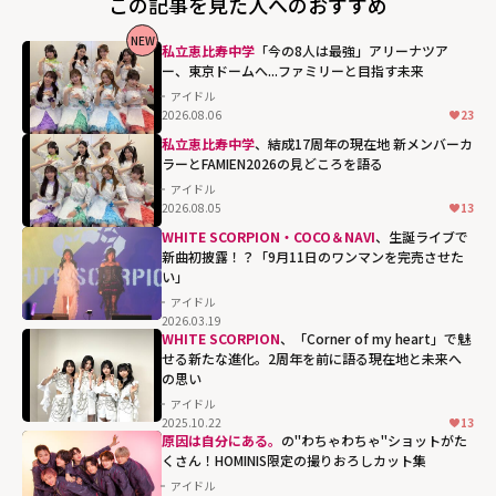
この記事を見た人へのおすすめ
NEW
私立恵比寿中学
「今の8人は最強」アリーナツア
ー、東京ドームへ...ファミリーと目指す未来
アイドル
2026.08.06
23
私立恵比寿中学
、結成17周年の現在地 新メンバーカ
ラーとFAMIEN2026の見どころを語る
アイドル
2026.08.05
13
WHITE SCORPION・COCO＆NAVI
、生誕ライブで
新曲初披露！？「9月11日のワンマンを完売させた
い」
アイドル
2026.03.19
WHITE SCORPION
、「Corner of my heart」で魅
せる新たな進化。2周年を前に語る現在地と未来へ
の思い
アイドル
2025.10.22
13
原因は自分にある。
の"わちゃわちゃ"ショットがた
くさん！HOMINIS限定の撮りおろしカット集
アイドル