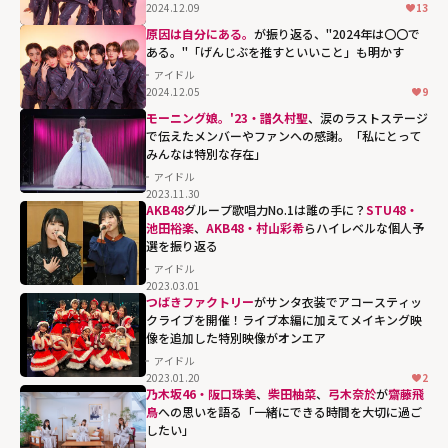
2024.12.09
13
原因は自分にある。
が振り返る、"2024年は〇〇で
ある。"「げんじぶを推すといいこと」も明かす
アイドル
2024.12.05
9
モーニング娘。'23・譜久村聖
、涙のラストステージ
で伝えたメンバーやファンへの感謝。「私にとって
みんなは特別な存在」
アイドル
2023.11.30
AKB48
グループ歌唱力No.1は誰の手に？
STU48・
池田裕楽
、
AKB48・村山彩希
らハイレベルな個人予
選を振り返る
アイドル
2023.03.01
つばきファクトリー
がサンタ衣装でアコースティッ
クライブを開催！ライブ本編に加えてメイキング映
像を追加した特別映像がオンエア
アイドル
2023.01.20
2
乃木坂46・阪口珠美
、
柴田柚菜
、
弓木奈於
が
齋藤飛
鳥
への思いを語る「一緒にできる時間を大切に過ご
したい」