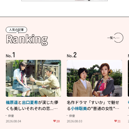
人気の記事
Ranking
一覧へ
1
2
No.
No.
福原遥
と
出口夏希
が演じた儚
名作ドラマ「すいか」で魅せ
くも美しいそれぞれの恋...生
る
小林聡美
の"普通の女性"が
きることの尊さを教えてくれ
大人に刺さる...映画「かもめ
俳優
俳優
た映画「あの花が咲く丘で、
食堂」にも通じる静かな芝居
2026.08.04
20
2026.08.03
21
君とまた出会えたら。」