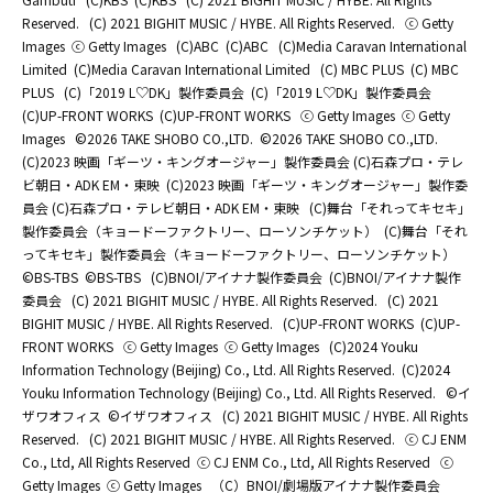
Reserved.
(C) 2021 BIGHIT MUSIC / HYBE. All Rights Reserved.
ⓒ Getty
Images
ⓒ Getty Images
(C)ABC
(C)ABC
(C)Media Caravan International
Limited
(C)Media Caravan International Limited
(C) MBC PLUS
(C) MBC
PLUS
(C)「2019 L♡DK」製作委員会
(C)「2019 L♡DK」製作委員会
(C)UP-FRONT WORKS
(C)UP-FRONT WORKS
ⓒ Getty Images
ⓒ Getty
Images
©2026 TAKE SHOBO CO.,LTD.
©2026 TAKE SHOBO CO.,LTD.
(C)2023 映画「ギーツ・キングオージャー」製作委員会 (C)石森プロ・テレ
ビ朝日・ADK EM・東映
(C)2023 映画「ギーツ・キングオージャー」製作委
員会 (C)石森プロ・テレビ朝日・ADK EM・東映
(C)舞台「それってキセキ」
製作委員会（キョードーファクトリー、ローソンチケット）
(C)舞台「それ
ってキセキ」製作委員会（キョードーファクトリー、ローソンチケット）
©BS-TBS
©BS-TBS
(C)BNOI/アイナナ製作委員会
(C)BNOI/アイナナ製作
委員会
(C) 2021 BIGHIT MUSIC / HYBE. All Rights Reserved.
(C) 2021
BIGHIT MUSIC / HYBE. All Rights Reserved.
(C)UP-FRONT WORKS
(C)UP-
FRONT WORKS
ⓒ Getty Images
ⓒ Getty Images
(C)2024 Youku
Information Technology (Beijing) Co., Ltd. All Rights Reserved.
(C)2024
Youku Information Technology (Beijing) Co., Ltd. All Rights Reserved.
©イ
ザワオフィス
©イザワオフィス
(C) 2021 BIGHIT MUSIC / HYBE. All Rights
Reserved.
(C) 2021 BIGHIT MUSIC / HYBE. All Rights Reserved.
ⓒ CJ ENM
Co., Ltd, All Rights Reserved
ⓒ CJ ENM Co., Ltd, All Rights Reserved
ⓒ
Getty Images
ⓒ Getty Images
（C）BNOI/劇場版アイナナ製作委員会