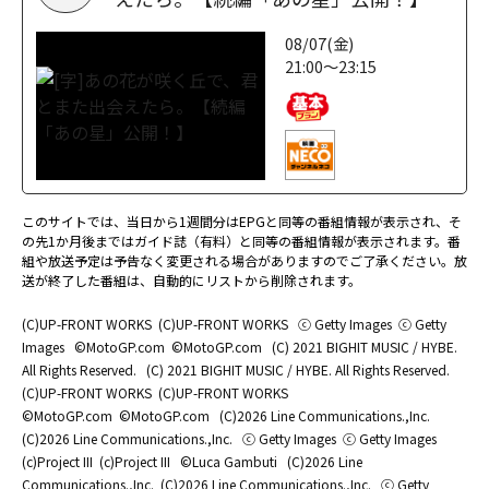
08/07(金)
21:00～23:15
このサイトでは、当日から1週間分はEPGと同等の番組情報が表示され、そ
の先1か月後まではガイド誌（有料）と同等の番組情報が表示されます。番
組や放送予定は予告なく変更される場合がありますのでご了承ください。放
送が終了した番組は、自動的にリストから削除されます。
(C)UP-FRONT WORKS
(C)UP-FRONT WORKS
ⓒ Getty Images
ⓒ Getty
Images
©MotoGP.com
©MotoGP.com
(C) 2021 BIGHIT MUSIC / HYBE.
All Rights Reserved.
(C) 2021 BIGHIT MUSIC / HYBE. All Rights Reserved.
(C)UP-FRONT WORKS
(C)UP-FRONT WORKS
©MotoGP.com
©MotoGP.com
(C)2026 Line Communications.,Inc.
(C)2026 Line Communications.,Inc.
ⓒ Getty Images
ⓒ Getty Images
(c)Project III
(c)Project III
©Luca Gambuti
(C)2026 Line
Communications.,Inc.
(C)2026 Line Communications.,Inc.
ⓒ Getty