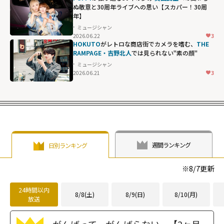
ぬ敬意と30周年ライブへの思い【スカパー！30周
年】
ミュージシャン
2026.06.22
3
HOKUTO
がレトロな商店街でカメラを嗜む、
THE
RAMPAGE・吉野北人
では見られない"素の顔"
ミュージシャン
2026.06.21
3
週間ランキング
日別ランキング
※
8/7
更新
24時間以内
8/8(土)
8/9(日)
8/10(月)
放送