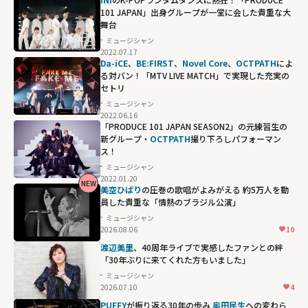
101 JAPAN」出身グループが一堂に会した貴重な大
舞台
ミュージシャン
2022.07.17
Da-iCE
、
BE:FIRST
、
Novel Core
、
OCTPATH
によ
る対バン！「MTV LIVE MATCH」で実現した充実の
セトリ
ミュージシャン
2022.06.16
「PRODUCE 101 JAPAN SEASON2」の元練習生の
新グループ・
OCTPATH
撮り下ろしパフォーマン
ス！
ミュージシャン
2022.01.20
NEW
美空ひばり
の圧巻の歌唱がよみがえる 約5万人を動
員した貴重な「情熱のブラジル公演」
ミュージシャン
2026.08.06
10
渡辺美里
、40周年ライブで実感したファンとの絆
「30年ぶりに来てくれた方もいました」
ミュージシャン
2026.07.10
4
PUFFY
が振り返る30年の歩み
奥田民生
への変わら