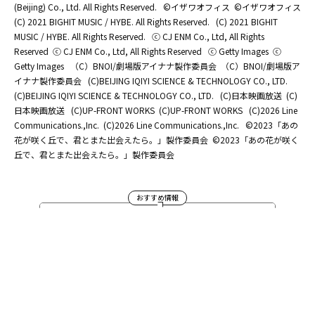
(Beijing) Co., Ltd. All Rights Reserved.
©イザワオフィス
©イザワオフィス
(C) 2021 BIGHIT MUSIC / HYBE. All Rights Reserved.
(C) 2021 BIGHIT
MUSIC / HYBE. All Rights Reserved.
ⓒ CJ ENM Co., Ltd, All Rights
Reserved
ⓒ CJ ENM Co., Ltd, All Rights Reserved
ⓒ Getty Images
ⓒ
Getty Images
（C）BNOI/劇場版アイナナ製作委員会
（C）BNOI/劇場版ア
イナナ製作委員会
(C)BEIJING IQIYI SCIENCE & TECHNOLOGY CO., LTD.
(C)BEIJING IQIYI SCIENCE & TECHNOLOGY CO., LTD.
(C)日本映画放送
(C)
日本映画放送
(C)UP-FRONT WORKS
(C)UP-FRONT WORKS
(C)2026 Line
Communications.,Inc.
(C)2026 Line Communications.,Inc.
©2023「あの
花が咲く丘で、君とまた出会えたら。」製作委員会
©2023「あの花が咲く
丘で、君とまた出会えたら。」製作委員会
おすすめ情報