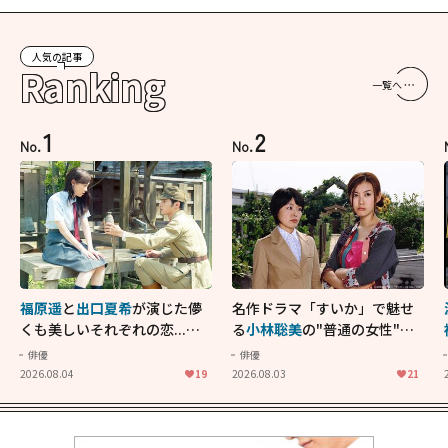
人気の記事
Ranking
一覧へ
1
2
No.
No.
福原遥
と
出口夏希
が演じた儚
名作ドラマ「すいか」で魅せ
くも美しいそれぞれの恋...生
る
小林聡美
の"普通の女性"が
きることの尊さを教えてくれ
大人に刺さる...映画「かもめ
俳優
俳優
た映画「あの花が咲く丘で、
食堂」にも通じる静かな芝居
2026.08.04
19
2026.08.03
21
君とまた出会えたら。」