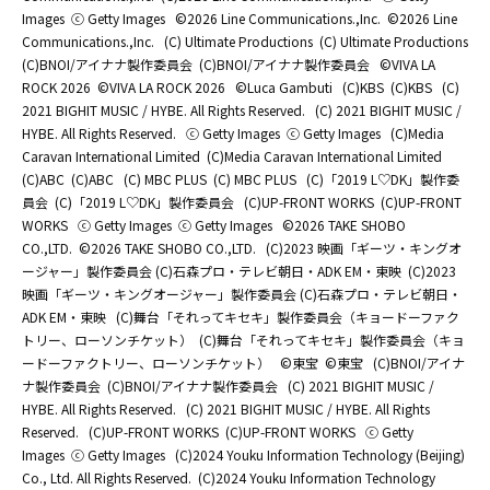
Images
ⓒ Getty Images
©2026 Line Communications.,Inc.
©2026 Line
Communications.,Inc.
(C) Ultimate Productions
(C) Ultimate Productions
(C)BNOI/アイナナ製作委員会
(C)BNOI/アイナナ製作委員会
©️VIVA LA
ROCK 2026
©️VIVA LA ROCK 2026
©Luca Gambuti
(C)KBS
(C)KBS
(C)
2021 BIGHIT MUSIC / HYBE. All Rights Reserved.
(C) 2021 BIGHIT MUSIC /
HYBE. All Rights Reserved.
ⓒ Getty Images
ⓒ Getty Images
(C)Media
Caravan International Limited
(C)Media Caravan International Limited
(C)ABC
(C)ABC
(C) MBC PLUS
(C) MBC PLUS
(C)「2019 L♡DK」製作委
員会
(C)「2019 L♡DK」製作委員会
(C)UP-FRONT WORKS
(C)UP-FRONT
WORKS
ⓒ Getty Images
ⓒ Getty Images
©2026 TAKE SHOBO
CO.,LTD.
©2026 TAKE SHOBO CO.,LTD.
(C)2023 映画「ギーツ・キングオ
ージャー」製作委員会 (C)石森プロ・テレビ朝日・ADK EM・東映
(C)2023
映画「ギーツ・キングオージャー」製作委員会 (C)石森プロ・テレビ朝日・
ADK EM・東映
(C)舞台「それってキセキ」製作委員会（キョードーファク
トリー、ローソンチケット）
(C)舞台「それってキセキ」製作委員会（キョ
ードーファクトリー、ローソンチケット）
©東宝
©東宝
(C)BNOI/アイナ
ナ製作委員会
(C)BNOI/アイナナ製作委員会
(C) 2021 BIGHIT MUSIC /
HYBE. All Rights Reserved.
(C) 2021 BIGHIT MUSIC / HYBE. All Rights
Reserved.
(C)UP-FRONT WORKS
(C)UP-FRONT WORKS
ⓒ Getty
Images
ⓒ Getty Images
(C)2024 Youku Information Technology (Beijing)
Co., Ltd. All Rights Reserved.
(C)2024 Youku Information Technology