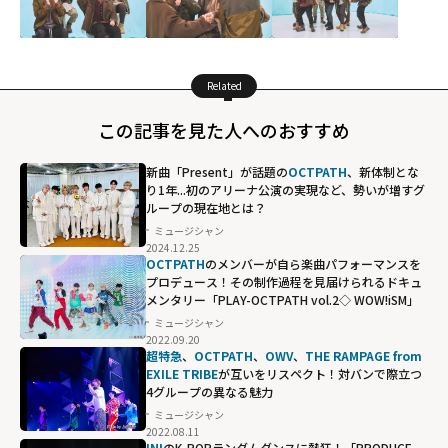
Related
この記事を見た人へのおすすめ
新曲「Present」が話題の
OCTPATH
、新体制とな
り1年...初のアリーナ公演の実現など、勢いが増すグ
ループの現在地とは？
ミュージシャン
2024.12.25
OCTPATH
のメンバーが自ら楽曲パフォーマンスを
プロデュース！その制作過程を見届けられるドキュ
メンタリー「PLAY-OCTPATH vol.2◇ WOW!iSM」
ミュージシャン
2022.09.20
超特急
、
OCTPATH
、
OWV
、
THE RAMPAGE from
EXILE TRIBE
が互いをリスペクト！対バンで際立つ
4グループの異なる魅力
ミュージシャン
2022.08.11
INI
のK-POPランダムダンスに熱狂！「PRODUCE