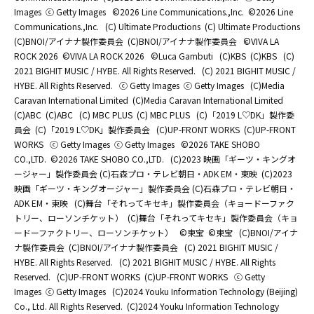
Images
ⓒ Getty Images
©2026 Line Communications.,Inc.
©2026 Line
Communications.,Inc.
(C) Ultimate Productions
(C) Ultimate Productions
(C)BNOI/アイナナ製作委員会
(C)BNOI/アイナナ製作委員会
©️VIVA LA
ROCK 2026
©️VIVA LA ROCK 2026
©Luca Gambuti
(C)KBS
(C)KBS
(C)
2021 BIGHIT MUSIC / HYBE. All Rights Reserved.
(C) 2021 BIGHIT MUSIC /
HYBE. All Rights Reserved.
ⓒ Getty Images
ⓒ Getty Images
(C)Media
Caravan International Limited
(C)Media Caravan International Limited
(C)ABC
(C)ABC
(C) MBC PLUS
(C) MBC PLUS
(C)「2019 L♡DK」製作委
員会
(C)「2019 L♡DK」製作委員会
(C)UP-FRONT WORKS
(C)UP-FRONT
WORKS
ⓒ Getty Images
ⓒ Getty Images
©2026 TAKE SHOBO
CO.,LTD.
©2026 TAKE SHOBO CO.,LTD.
(C)2023 映画「ギーツ・キングオ
ージャー」製作委員会 (C)石森プロ・テレビ朝日・ADK EM・東映
(C)2023
映画「ギーツ・キングオージャー」製作委員会 (C)石森プロ・テレビ朝日・
ADK EM・東映
(C)舞台「それってキセキ」製作委員会（キョードーファク
トリー、ローソンチケット）
(C)舞台「それってキセキ」製作委員会（キョ
ードーファクトリー、ローソンチケット）
©東宝
©東宝
(C)BNOI/アイナ
ナ製作委員会
(C)BNOI/アイナナ製作委員会
(C) 2021 BIGHIT MUSIC /
HYBE. All Rights Reserved.
(C) 2021 BIGHIT MUSIC / HYBE. All Rights
Reserved.
(C)UP-FRONT WORKS
(C)UP-FRONT WORKS
ⓒ Getty
Images
ⓒ Getty Images
(C)2024 Youku Information Technology (Beijing)
Co., Ltd. All Rights Reserved.
(C)2024 Youku Information Technology