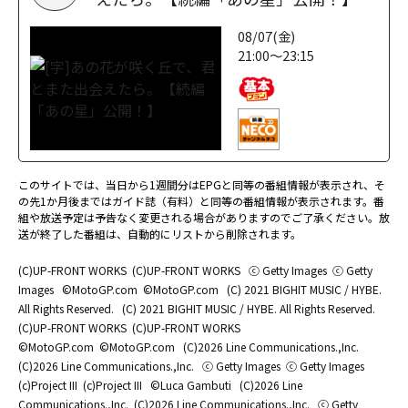
08/07(金)
21:00～23:15
このサイトでは、当日から1週間分はEPGと同等の番組情報が表示され、そ
の先1か月後まではガイド誌（有料）と同等の番組情報が表示されます。番
組や放送予定は予告なく変更される場合がありますのでご了承ください。放
送が終了した番組は、自動的にリストから削除されます。
(C)UP-FRONT WORKS
(C)UP-FRONT WORKS
ⓒ Getty Images
ⓒ Getty
Images
©MotoGP.com
©MotoGP.com
(C) 2021 BIGHIT MUSIC / HYBE.
All Rights Reserved.
(C) 2021 BIGHIT MUSIC / HYBE. All Rights Reserved.
(C)UP-FRONT WORKS
(C)UP-FRONT WORKS
©MotoGP.com
©MotoGP.com
(C)2026 Line Communications.,Inc.
(C)2026 Line Communications.,Inc.
ⓒ Getty Images
ⓒ Getty Images
(c)Project III
(c)Project III
©Luca Gambuti
(C)2026 Line
Communications.,Inc.
(C)2026 Line Communications.,Inc.
ⓒ Getty