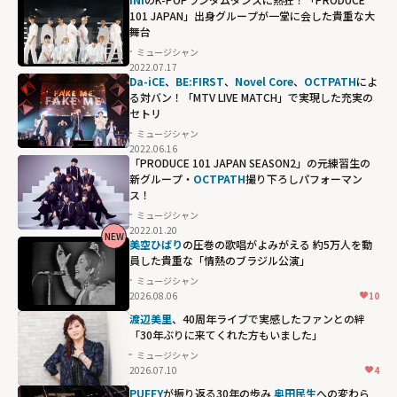
101 JAPAN」出身グループが一堂に会した貴重な大
舞台
ミュージシャン
2022.07.17
Da-iCE
、
BE:FIRST
、
Novel Core
、
OCTPATH
によ
る対バン！「MTV LIVE MATCH」で実現した充実の
セトリ
ミュージシャン
2022.06.16
「PRODUCE 101 JAPAN SEASON2」の元練習生の
新グループ・
OCTPATH
撮り下ろしパフォーマン
ス！
ミュージシャン
2022.01.20
NEW
美空ひばり
の圧巻の歌唱がよみがえる 約5万人を動
員した貴重な「情熱のブラジル公演」
ミュージシャン
2026.08.06
10
渡辺美里
、40周年ライブで実感したファンとの絆
「30年ぶりに来てくれた方もいました」
ミュージシャン
2026.07.10
4
PUFFY
が振り返る30年の歩み
奥田民生
への変わら