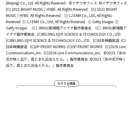
(Beijing) Co., Ltd. All Rights Reserved.
©イザワオフィス
©イザワオフィス
(C) 2021 BIGHIT MUSIC / HYBE. All Rights Reserved.
(C) 2021 BIGHIT
MUSIC / HYBE. All Rights Reserved.
ⓒ CJ ENM Co., Ltd, All Rights
Reserved
ⓒ CJ ENM Co., Ltd, All Rights Reserved
ⓒ Getty Images
ⓒ
Getty Images
（C）BNOI/劇場版アイナナ製作委員会
（C）BNOI/劇場版ア
イナナ製作委員会
(C)BEIJING IQIYI SCIENCE & TECHNOLOGY CO., LTD.
(C)BEIJING IQIYI SCIENCE & TECHNOLOGY CO., LTD.
(C)日本映画放送
(C)
日本映画放送
(C)UP-FRONT WORKS
(C)UP-FRONT WORKS
(C)2026 Line
Communications.,Inc.
(C)2026 Line Communications.,Inc.
©2023「あの
花が咲く丘で、君とまた出会えたら。」製作委員会
©2023「あの花が咲く
丘で、君とまた出会えたら。」製作委員会
おすすめ情報