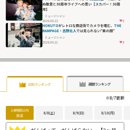
ぬ敬意と30周年ライブへの思い【スカパー！30周
年】
ミュージシャン
2026.06.22
3
HOKUTO
がレトロな商店街でカメラを嗜む、
THE
RAMPAGE・吉野北人
では見られない"素の顔"
ミュージシャン
2026.06.21
3
週間ランキング
日別ランキング
※
8/7
更新
24時間以内
8/8(土)
8/9(日)
8/10(月)
放送