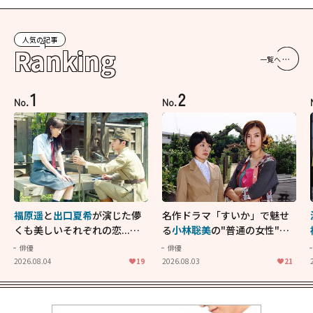
人気の記事
Ranking
一覧へ
1
2
No.
No.
福原遥
と
出口夏希
が演じた儚
名作ドラマ「すいか」で魅せ
くも美しいそれぞれの恋...生
る
小林聡美
の"普通の女性"が
きることの尊さを教えてくれ
大人に刺さる...映画「かもめ
俳優
俳優
た映画「あの花が咲く丘で、
食堂」にも通じる静かな芝居
2026.08.04
19
2026.08.03
21
君とまた出会えたら。」