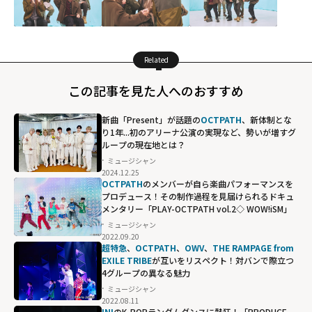
Related
この記事を見た人へのおすすめ
新曲「Present」が話題の
OCTPATH
、新体制とな
り1年...初のアリーナ公演の実現など、勢いが増すグ
ループの現在地とは？
ミュージシャン
2024.12.25
OCTPATH
のメンバーが自ら楽曲パフォーマンスを
プロデュース！その制作過程を見届けられるドキュ
メンタリー「PLAY-OCTPATH vol.2◇ WOW!iSM」
ミュージシャン
2022.09.20
超特急
、
OCTPATH
、
OWV
、
THE RAMPAGE from
EXILE TRIBE
が互いをリスペクト！対バンで際立つ
4グループの異なる魅力
ミュージシャン
2022.08.11
INI
のK-POPランダムダンスに熱狂！「PRODUCE