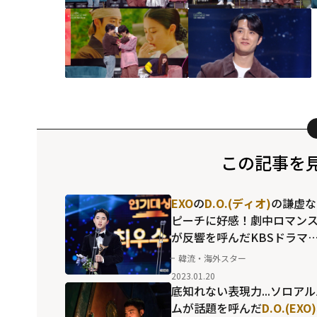
この記事を
EXO
の
D.O.(ディオ)
の謙虚な
ピーチに好感！劇中ロマン
が反響を呼んだKBSドラマ
ベストカップルたち
韓流・海外スター
2023.01.20
底知れない表現力...ソロア
ムが話題を呼んだ
D.O.(EXO)