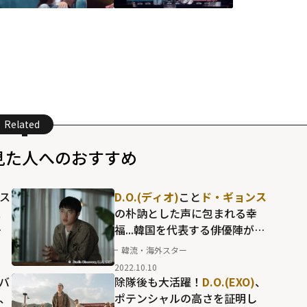
Related
見た人へのおすすめ
ス
D.O.(ディオ)
こと
ド・ギョンス
ス
の朴訥とした声に包まれる幸
の
福...韓国を代表する俳優陣が生
み出す世界観に没入
韓流・海外スター
2022.10.10
ルバ
除隊後も大活躍！
D.O.(EXO)
、
、
ポテンシャルの高さを証明し