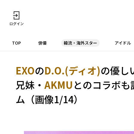
TOP
俳優
韓流・海外スター
アイドル
EXO
の
D.O.(ディオ)
の優し
兄妹・
AKMU
とのコラボも
ム（画像1/14）