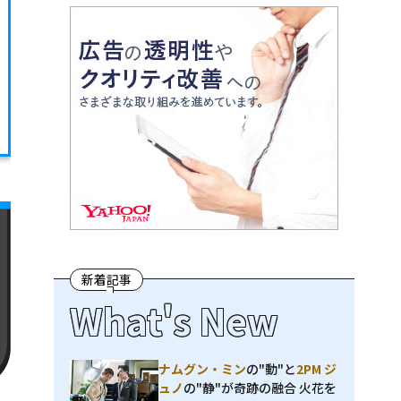
新着記事
What's New
ナムグン・ミン
の"動"と
2PM ジ
ュノ
の"静"が奇跡の融合 火花を