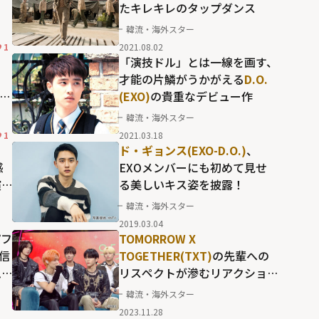
たキレキレのタップダンス
韓流・海外スター
1
2021.08.02
る
「演技ドル」とは一線を画す、
才能の片鱗がうかがえる
D.O.
演
(EXO)
の貴重なデビュー作
韓流・海外スター
1
2021.03.18
！
ド・ギョンス(EXO-D.O.)
、
感
EXOメンバーにも初めて見せ
演
る美しいキス姿を披露！
韓流・海外スター
2019.03.04
パフ
TOMORROW X
な信
TOGETHER(TXT)
の先輩への
ム
リスペクトが滲むリアクショ
ンに好感！
ボムギュ
や
ヨンジ
韓流・海外スター
ュン
の貴重なショットも満載
2023.11.28