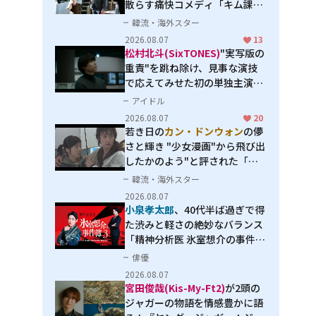
散らす痛快コメディ「キム課長
とソ理事～Bravo! Your Life
韓流・海外スター
～」
2026.08.07
13
松村北斗(SixTONES)
"実写版の
重責"を跳ね除け、見事な演技
で応えてみせた初の単独主演映
画「秒速5センチメートル」
アイドル
2026.08.07
20
若き日の
カン・ドンウォン
の儚
さと輝き "少女漫画"から飛び出
したかのよう"と評された「オ
オカミの誘惑」
韓流・海外スター
2026.08.07
小泉孝太郎
、40代半ば過ぎで得
た渋みと軽さの絶妙なバランス
「精神分析医 氷室想介の事件簿
３」で見せる進化
俳優
2026.08.07
宮田俊哉(Kis-My-Ft2)
が2頭の
ジャガーの物語を情感豊かに語