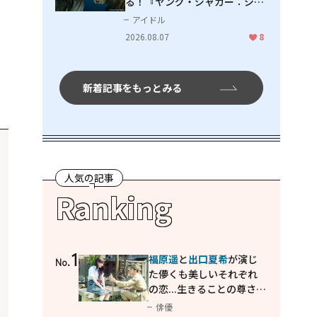
る！『ヤング・ジャガー：ジャ
ングル王への道』『ジャガーと
アイドル
ウミガメの物語：熱帯林の守護
2026.08.07
8
神』で見せるナレーションの妙
新着記事をもっとみる
人気の記事
Ranking
1
福原遥
と
出口夏希
が演じ
No.
た儚くも美しいそれぞれ
の恋...生きることの尊さを
教えてくれた映画「あの
俳優