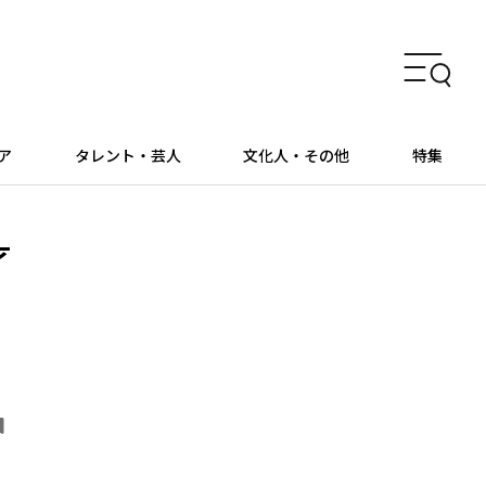
ア
タレント・芸人
文化人・その他
特集
才