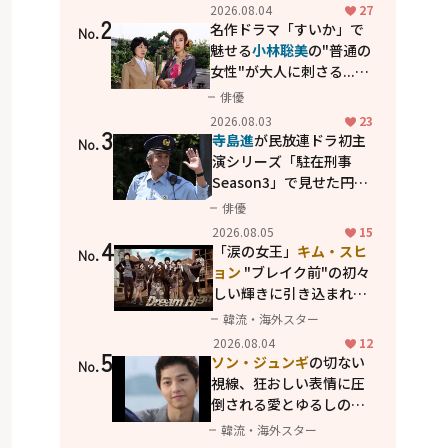
花が咲く丘で、君とまた出
2026.08.04
27
2
会えたら。」
名作ドラマ「すいか」で
No.
魅せる
小林聡美
の"普通の
女性"が大人に刺さる...映
画「かもめ食堂」にも通
俳優
じる静かな芝居
2026.08.03
23
3
寺島進
が民放連ドラ初主
No.
演シリーズ「駐在刑事
Season3」で見せた円熟
の演技
俳優
2026.08.05
15
4
「涙の女王」
キム・スヒ
No.
ョン
"ブレイク前"の初々
しい輝きに引き込まれ
る...
2PM テギョン
ら豪華
韓流・海外スター
共演の青春名作「ドリー
2026.08.04
12
5
ムハイ」
ソン・ジュンギ
の切ない
No.
視線、狂おしい表情に圧
倒される――愛とゆるしの人
間ドラマ「優しい男」
韓流・海外スター