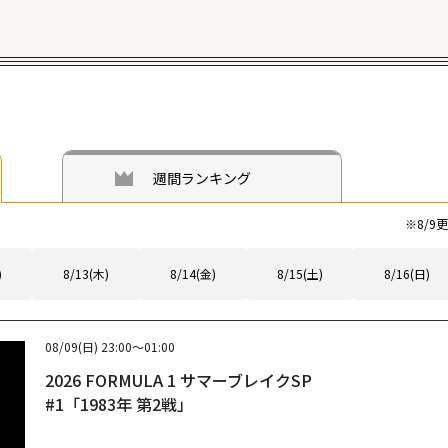
な音楽プログラム
週間ランキング
※
8/9
更
)
8/13(木)
8/14(金)
8/15(土)
8/16(日)
08/09(日)
23:00～01:00
2026 FORMULA 1 サマーブレイクSP
#1「1983年 第2戦」