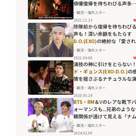
俳優復帰を待ちわびる声多
数！
韓流・海外スター
2021.11.23
除隊前から復帰を待ちわび
声も！深い余韻をもたらす
D.O.(EXO)
の絶妙な「愛され
技」
韓流・海外スター
2021.04.06
演技の神に引けをとらない
ド・ギョンス(EXO-D.O.)
の
情を揺さぶるナチュラルな
技
韓流・海外スター
2020.05.24
BTS・RM
＆
V
のレアな靴下
ォーマンスも...兄弟のよう
頼関係が透けて見える「ナ
テテ」のお宝バラエティ
韓流・海外スター
2024.02.09