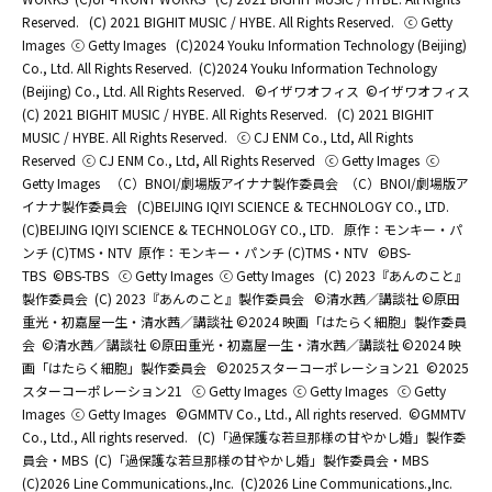
Reserved.
(C) 2021 BIGHIT MUSIC / HYBE. All Rights Reserved.
ⓒ Getty
Images
ⓒ Getty Images
(C)2024 Youku Information Technology (Beijing)
Co., Ltd. All Rights Reserved.
(C)2024 Youku Information Technology
(Beijing) Co., Ltd. All Rights Reserved.
©イザワオフィス
©イザワオフィス
(C) 2021 BIGHIT MUSIC / HYBE. All Rights Reserved.
(C) 2021 BIGHIT
MUSIC / HYBE. All Rights Reserved.
ⓒ CJ ENM Co., Ltd, All Rights
Reserved
ⓒ CJ ENM Co., Ltd, All Rights Reserved
ⓒ Getty Images
ⓒ
Getty Images
（C）BNOI/劇場版アイナナ製作委員会
（C）BNOI/劇場版ア
イナナ製作委員会
(C)BEIJING IQIYI SCIENCE & TECHNOLOGY CO., LTD.
(C)BEIJING IQIYI SCIENCE & TECHNOLOGY CO., LTD.
原作：モンキー・パ
ンチ (C)TMS・NTV
原作：モンキー・パンチ (C)TMS・NTV
©BS-
TBS
©BS-TBS
ⓒ Getty Images
ⓒ Getty Images
(C) 2023『あんのこと』
製作委員会
(C) 2023『あんのこと』製作委員会
©清水茜／講談社 ©原田
重光・初嘉屋一生・清水茜／講談社 ©2024 映画「はたらく細胞」製作委員
会
©清水茜／講談社 ©原田重光・初嘉屋一生・清水茜／講談社 ©2024 映
画「はたらく細胞」製作委員会
©2025スターコーポレーション21
©2025
スターコーポレーション21
ⓒ Getty Images
ⓒ Getty Images
ⓒ Getty
Images
ⓒ Getty Images
©GMMTV Co., Ltd., All rights reserved.
©GMMTV
Co., Ltd., All rights reserved.
(C)「過保護な若旦那様の甘やかし婚」製作委
員会・MBS
(C)「過保護な若旦那様の甘やかし婚」製作委員会・MBS
(C)2026 Line Communications.,Inc.
(C)2026 Line Communications.,Inc.