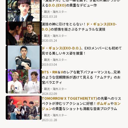
える
D.O.(EXO)
の貴重なデビュー作
韓流・海外スター
2021.03.18
演技の神に引けをとらない！
ド・ギョンス(EXO-
D.O.)
の感情を揺さぶるナチュラルな演技
韓流・海外スター
2020.05.24
ド・ギョンス(EXO-D.O.)
、EXOメンバーにも初めて
見せる美しいキス姿を披露！
韓流・海外スター
2019.03.04
BTS・RM
＆
V
のレアな靴下パフォーマンスも...兄弟
のような信頼関係が透けて見える「ナムテテ」のお
宝バラエティ
韓流・海外スター
2024.02.09
TOMORROW X TOGETHER(TXT)
の先輩へのリス
ペクトが滲むリアクションに好感！
ボムギュ
や
ヨン
ジュン
の貴重なショットも満載な音楽プログラム
韓流・海外スター
2023.11.28