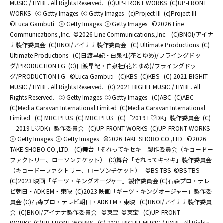
MUSIC / HYBE. All Rights Reserved.
(C)UP-FRONT WORKS
(C)UP-FRONT
WORKS
ⓒ Getty Images
ⓒ Getty Images
(c)Project III
(c)Project III
©Luca Gambuti
ⓒ Getty Images
ⓒ Getty Images
©2026 Line
Communications.,Inc.
©2026 Line Communications.,Inc.
(C)BNOI/アイナ
ナ製作委員会
(C)BNOI/アイナナ製作委員会
(C) Ultimate Productions
(C)
Ultimate Productions
(C)日渡早紀・白泉社(花とゆめ)/フライングドッ
グ/PRODUCTION I.G
(C)日渡早紀・白泉社(花とゆめ)/フライングドッ
グ/PRODUCTION I.G
©Luca Gambuti
(C)KBS
(C)KBS
(C) 2021 BIGHIT
MUSIC / HYBE. All Rights Reserved.
(C) 2021 BIGHIT MUSIC / HYBE. All
Rights Reserved.
ⓒ Getty Images
ⓒ Getty Images
(C)ABC
(C)ABC
(C)Media Caravan International Limited
(C)Media Caravan International
Limited
(C) MBC PLUS
(C) MBC PLUS
(C)「2019 L♡DK」製作委員会
(C)
「2019 L♡DK」製作委員会
(C)UP-FRONT WORKS
(C)UP-FRONT WORKS
ⓒ Getty Images
ⓒ Getty Images
©2026 TAKE SHOBO CO.,LTD.
©2026
TAKE SHOBO CO.,LTD.
(C)舞台「それってキセキ」製作委員会（キョードー
ファクトリー、ローソンチケット）
(C)舞台「それってキセキ」製作委員会
（キョードーファクトリー、ローソンチケット）
©BS-TBS
©BS-TBS
(C)2023 映画「ギーツ・キングオージャー」製作委員会 (C)石森プロ・テレ
ビ朝日・ADK EM・東映
(C)2023 映画「ギーツ・キングオージャー」製作委
員会 (C)石森プロ・テレビ朝日・ADK EM・東映
(C)BNOI/アイナナ製作委員
会
(C)BNOI/アイナナ製作委員会
©東宝
©東宝
(C)UP-FRONT
WORKS
(C)UP-FRONT WORKS
(C) 2021 BIGHIT MUSIC / HYBE. All Rights