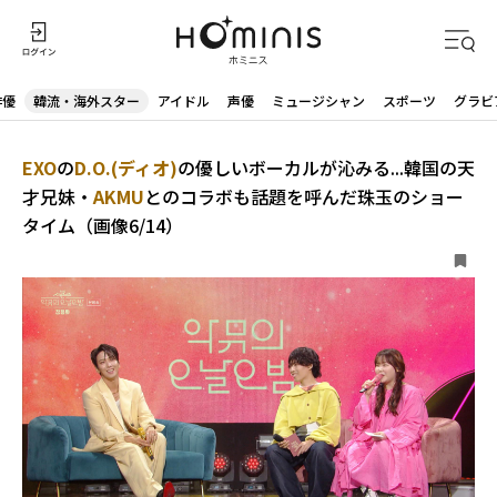
俳優
韓流・海外スター
アイドル
声優
ミュージシャン
スポーツ
グラビ
EXO
の
D.O.(ディオ)
の優しいボーカルが沁みる...韓国の天
才兄妹・
AKMU
とのコラボも話題を呼んだ珠玉のショー
タイム（画像6/14）