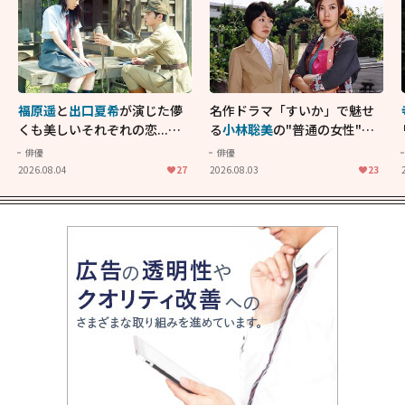
福原遥
と
出口夏希
が演じた儚
名作ドラマ「すいか」で魅せ
くも美しいそれぞれの恋...生
る
小林聡美
の"普通の女性"が
きることの尊さを教えてくれ
大人に刺さる...映画「かもめ
俳優
俳優
た映画「あの花が咲く丘で、
食堂」にも通じる静かな芝居
2026.08.04
27
2026.08.03
23
君とまた出会えたら。」