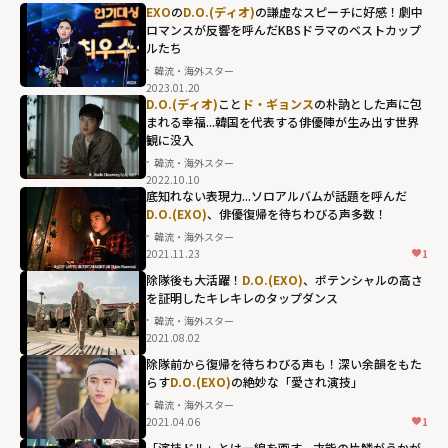
EXO
の
D.O.(ディオ)
の謙虚なスピーチに好感！劇中
ロマンスが反響を呼んだKBSドラマのベストカップ
ルたち
韓流・海外スター
2023.01.20
D.O.(ディオ)
こと
ド・ギョンス
の朴訥とした声に包
まれる幸福...韓国を代表する俳優陣が生み出す世界
観に没入
韓流・海外スター
2022.10.10
底知れない表現力...ソロアルバムが話題を呼んだ
D.O.(EXO)
、俳優復帰を待ちわびる声多数！
韓流・海外スター
2021.11.23
1
除隊後も大活躍！
D.O.(EXO)
、ポテンシャルの高さ
を証明したキレキレのタップダンス
韓流・海外スター
2021.08.02
除隊前から復帰を待ちわびる声も！深い余韻をもた
らす
D.O.(EXO)
の絶妙な「愛され演技」
韓流・海外スター
2021.04.06
1
「演技ドル」とは一線を画す、才能の片鱗がうかが