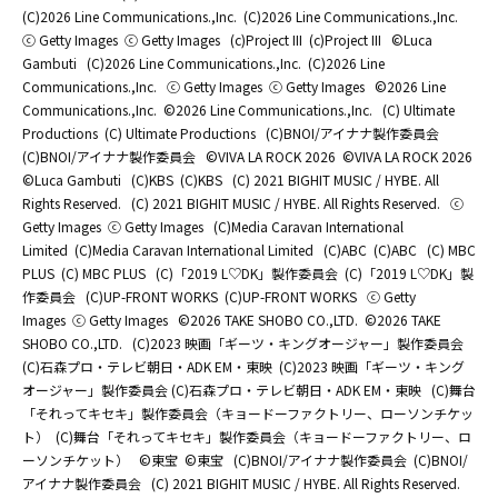
(C)2026 Line Communications.,Inc.
(C)2026 Line Communications.,Inc.
ⓒ Getty Images
ⓒ Getty Images
(c)Project III
(c)Project III
©Luca
Gambuti
(C)2026 Line Communications.,Inc.
(C)2026 Line
Communications.,Inc.
ⓒ Getty Images
ⓒ Getty Images
©2026 Line
Communications.,Inc.
©2026 Line Communications.,Inc.
(C) Ultimate
Productions
(C) Ultimate Productions
(C)BNOI/アイナナ製作委員会
(C)BNOI/アイナナ製作委員会
©️VIVA LA ROCK 2026
©️VIVA LA ROCK 2026
©Luca Gambuti
(C)KBS
(C)KBS
(C) 2021 BIGHIT MUSIC / HYBE. All
Rights Reserved.
(C) 2021 BIGHIT MUSIC / HYBE. All Rights Reserved.
ⓒ
Getty Images
ⓒ Getty Images
(C)Media Caravan International
Limited
(C)Media Caravan International Limited
(C)ABC
(C)ABC
(C) MBC
PLUS
(C) MBC PLUS
(C)「2019 L♡DK」製作委員会
(C)「2019 L♡DK」製
作委員会
(C)UP-FRONT WORKS
(C)UP-FRONT WORKS
ⓒ Getty
Images
ⓒ Getty Images
©2026 TAKE SHOBO CO.,LTD.
©2026 TAKE
SHOBO CO.,LTD.
(C)2023 映画「ギーツ・キングオージャー」製作委員会
(C)石森プロ・テレビ朝日・ADK EM・東映
(C)2023 映画「ギーツ・キング
オージャー」製作委員会 (C)石森プロ・テレビ朝日・ADK EM・東映
(C)舞台
「それってキセキ」製作委員会（キョードーファクトリー、ローソンチケッ
ト）
(C)舞台「それってキセキ」製作委員会（キョードーファクトリー、ロ
ーソンチケット）
©東宝
©東宝
(C)BNOI/アイナナ製作委員会
(C)BNOI/
アイナナ製作委員会
(C) 2021 BIGHIT MUSIC / HYBE. All Rights Reserved.