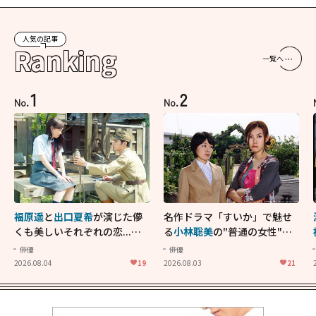
人気の記事
Ranking
一覧へ
1
2
No.
No.
福原遥
と
出口夏希
が演じた儚
名作ドラマ「すいか」で魅せ
くも美しいそれぞれの恋...生
る
小林聡美
の"普通の女性"が
きることの尊さを教えてくれ
大人に刺さる...映画「かもめ
俳優
俳優
た映画「あの花が咲く丘で、
食堂」にも通じる静かな芝居
2026.08.04
19
2026.08.03
21
君とまた出会えたら。」