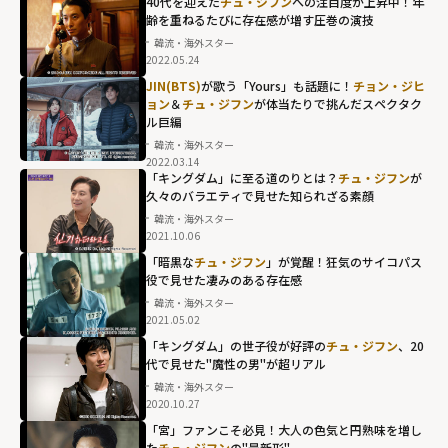
40代を迎えた
チュ・ジフン
への注目度が上昇中！年
齢を重ねるたびに存在感が増す圧巻の演技
韓流・海外スター
2022.05.24
JIN(BTS)
が歌う「Yours」も話題に！
チョン・ジヒ
ョン
＆
チュ・ジフン
が体当たりで挑んだスペクタク
ル巨編
韓流・海外スター
2022.03.14
「キングダム」に至る道のりとは？
チュ・ジフン
が
久々のバラエティで見せた知られざる素顔
韓流・海外スター
2021.10.06
「暗黒な
チュ・ジフン
」が覚醒！狂気のサイコパス
役で見せた凄みのある存在感
韓流・海外スター
2021.05.02
「キングダム」の世子役が好評の
チュ・ジフン
、20
代で見せた"魔性の男"が超リアル
韓流・海外スター
2020.10.27
「宮」ファンこそ必見！大人の色気と円熟味を増し
た
チュ・ジフン
の"最新形"