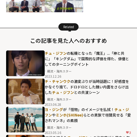
Related
この記事を見た人へのおすすめ
チュ・ジフン
の転機となった「魔王」...「神と共
に」「キングダム」で国際的な評価を得た、俳優と
してのターニングポイント
韓流・海外スター
2023.12.26
チ・チャンウク
の激変ぶりが当時話題に！好感度を
かなぐり捨て、ドロドロとした醜い内面をさらけ出
した
チュ・ジフン
との共演シーン
韓流・海外スター
2023.06.28
ヨ・ジング
が「怪物」のイメージを払拭！
チュ・ジ
フン
や
ミンホ(SHINee)
らとの男旅で垣間見せる「愛
されマンネ」の素顔
韓流・海外スター
2023.05.16
3