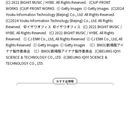
(C) 2021 BIGHIT MUSIC / HYBE. All Rights Reserved.
(C)UP-FRONT
WORKS
(C)UP-FRONT WORKS
ⓒ Getty Images
ⓒ Getty Images
(C)2024
Youku Information Technology (Beijing) Co., Ltd. All Rights Reserved.
(C)2024 Youku Information Technology (Beijing) Co., Ltd. All Rights
Reserved.
©イザワオフィス
©イザワオフィス
(C) 2021 BIGHIT MUSIC /
HYBE. All Rights Reserved.
(C) 2021 BIGHIT MUSIC / HYBE. All Rights
Reserved.
ⓒ CJ ENM Co., Ltd, All Rights Reserved
ⓒ CJ ENM Co., Ltd, All
Rights Reserved
ⓒ Getty Images
ⓒ Getty Images
（C）BNOI/劇場版アイ
ナナ製作委員会
（C）BNOI/劇場版アイナナ製作委員会
(C)BEIJING IQIYI
SCIENCE & TECHNOLOGY CO., LTD.
(C)BEIJING IQIYI SCIENCE &
TECHNOLOGY CO., LTD.
おすすめ情報