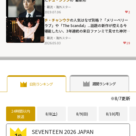
韓流・海外スター
2019.07.06
2
チ・チャンウク
の人気はなぜ別格？「メリーベリー
ラブ」や「The Scandal」...話題の新作が控える今
堪能したい、3年連続の来日ファンミで見せた神対
応の数々
韓流・海外スター
2026.05.03
19
週間ランキング
日別ランキング
※
8/7
更新
24時間以内
8/8(土)
8/9(日)
8/10(月)
放送
SEVENTEEN 2026 JAPAN
位