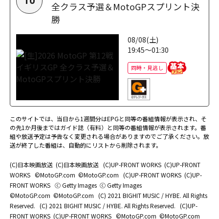
10
全クラス予選＆MotoGPスプリント決
勝
08/08(土)
19:45～01:30
同時・見逃し
このサイトでは、当日から1週間分はEPGと同等の番組情報が表示され、そ
の先1か月後まではガイド誌（有料）と同等の番組情報が表示されます。番
組や放送予定は予告なく変更される場合がありますのでご了承ください。放
送が終了した番組は、自動的にリストから削除されます。
(C)日本映画放送
(C)日本映画放送
(C)UP-FRONT WORKS
(C)UP-FRONT
WORKS
©MotoGP.com
©MotoGP.com
(C)UP-FRONT WORKS
(C)UP-
FRONT WORKS
ⓒ Getty Images
ⓒ Getty Images
©MotoGP.com
©MotoGP.com
(C) 2021 BIGHIT MUSIC / HYBE. All Rights
Reserved.
(C) 2021 BIGHIT MUSIC / HYBE. All Rights Reserved.
(C)UP-
FRONT WORKS
(C)UP-FRONT WORKS
©MotoGP.com
©MotoGP.com