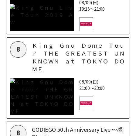
08/09(日)
19:15～21:00
Ｋｉｎｇ Ｇｎｕ Ｄｏｍｅ Ｔｏｕ
8
ｒ ＴＨＥ ＧＲＥＡＴＥＳＴ ＵＮ
ＫＮＯＷＮ ａｔ ＴＯＫＹＯ ＤＯ
ＭＥ
08/09(日)
21:00～23:00
GODIEGO 50th Anniversary Live ～感
8