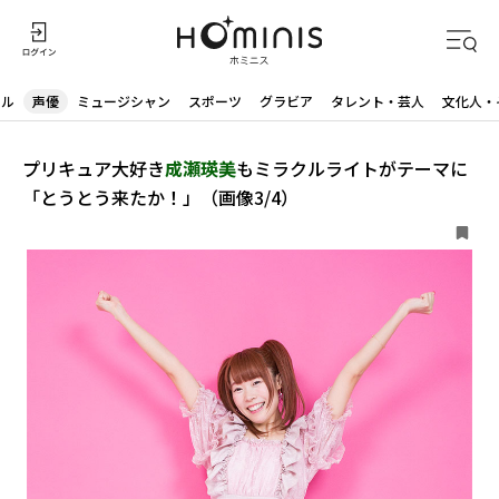
ドル
声優
ミュージシャン
スポーツ
グラビア
タレント・芸人
文化人・
プリキュア大好き
成瀬瑛美
もミラクルライトがテーマに
「とうとう来たか！」（画像3/4）