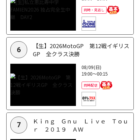
同時・見逃し
【生】2026MotoGP 第12戦イギリス
6
GP 全クラス決勝
08/09(日)
19:00～00:15
同時配信
Ｋｉｎｇ Ｇｎｕ Ｌｉｖｅ Ｔｏｕ
7
ｒ ２０１９ ＡＷ