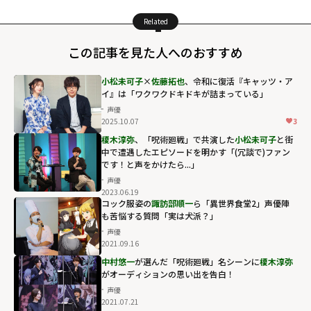
Related
この記事を見た人へのおすすめ
小松未可子
×
佐藤拓也
、令和に復活『キャッツ・ア
イ』は「ワクワクドキドキが詰まっている」
声優
2025.10.07
3
榎木淳弥
、「呪術廻戦」で共演した
小松未可子
と街
中で遭遇したエピソードを明かす「(冗談で)ファン
です！と声をかけたら...」
声優
2023.06.19
コック服姿の
諏訪部順一
ら「異世界食堂2」声優陣
も苦悩する質問「実は犬派？」
声優
2021.09.16
中村悠一
が選んだ「呪術廻戦」名シーンに
榎木淳弥
がオーディションの思い出を告白！
声優
2021.07.21