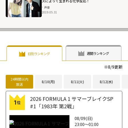
スによって生まれる化学反応！
声優
2019.05.31
週間ランキング
日別ランキング
※
8/9
更新
24時間以内
8/10(月)
8/11(火)
8/12(水)
放送
2026 FORMULA 1 サマーブレイクSP
1
位
#1「1983年 第2戦」
08/09(日)
23:00～01:00