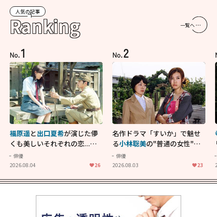
人気の記事
Ranking
一覧へ
1
2
No.
No.
福原遥
と
出口夏希
が演じた儚
名作ドラマ「すいか」で魅せ
くも美しいそれぞれの恋...生
る
小林聡美
の"普通の女性"が
きることの尊さを教えてくれ
大人に刺さる...映画「かもめ
俳優
俳優
た映画「あの花が咲く丘で、
食堂」にも通じる静かな芝居
2026.08.04
26
2026.08.03
23
君とまた出会えたら。」