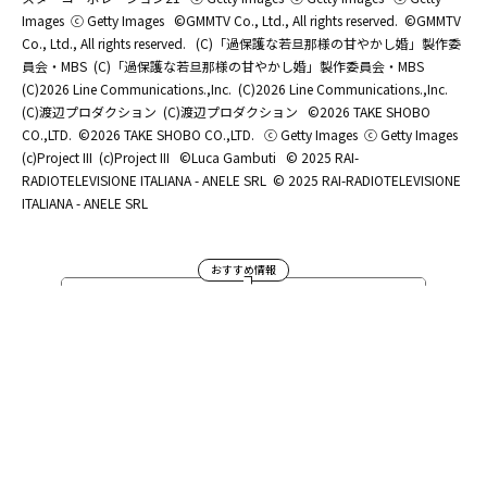
Images
ⓒ Getty Images
©GMMTV Co., Ltd., All rights reserved.
©GMMTV
Co., Ltd., All rights reserved.
(C)「過保護な若旦那様の甘やかし婚」製作委
員会・MBS
(C)「過保護な若旦那様の甘やかし婚」製作委員会・MBS
(C)2026 Line Communications.,Inc.
(C)2026 Line Communications.,Inc.
(C)渡辺プロダクション
(C)渡辺プロダクション
©2026 TAKE SHOBO
CO.,LTD.
©2026 TAKE SHOBO CO.,LTD.
ⓒ Getty Images
ⓒ Getty Images
(c)Project III
(c)Project III
©Luca Gambuti
© 2025 RAI-
RADIOTELEVISIONE ITALIANA - ANELE SRL
© 2025 RAI-RADIOTELEVISIONE
ITALIANA - ANELE SRL
おすすめ情報