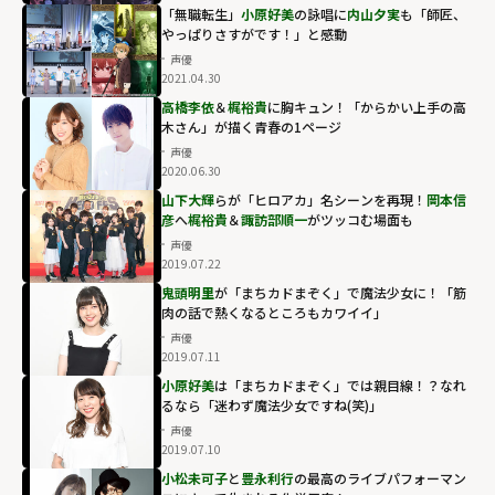
「無職転生」
小原好美
の詠唱に
内山夕実
も「師匠、
やっぱりさすがです！」と感動
声優
2021.04.30
高橋李依
＆
梶裕貴
に胸キュン！「からかい上手の高
木さん」が描く青春の1ページ
声優
2020.06.30
山下大輝
らが「ヒロアカ」名シーンを再現！
岡本信
彦
へ
梶裕貴
＆
諏訪部順一
がツッコむ場面も
声優
2019.07.22
鬼頭明里
が「まちカドまぞく」で魔法少女に！「筋
肉の話で熱くなるところもカワイイ」
声優
2019.07.11
小原好美
は「まちカドまぞく」では親目線！？なれ
るなら「迷わず魔法少女ですね(笑)」
声優
2019.07.10
小松未可子
と
豊永利行
の最高のライブパフォーマン