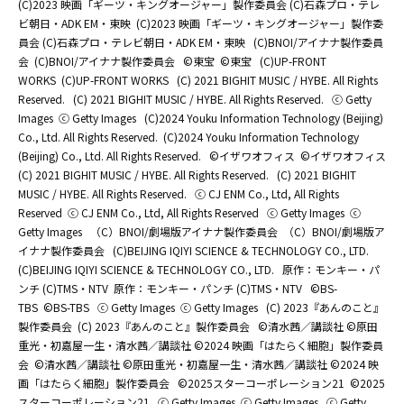
(C)2023 映画「ギーツ・キングオージャー」製作委員会 (C)石森プロ・テレ
ビ朝日・ADK EM・東映
(C)2023 映画「ギーツ・キングオージャー」製作委
員会 (C)石森プロ・テレビ朝日・ADK EM・東映
(C)BNOI/アイナナ製作委員
会
(C)BNOI/アイナナ製作委員会
©東宝
©東宝
(C)UP-FRONT
WORKS
(C)UP-FRONT WORKS
(C) 2021 BIGHIT MUSIC / HYBE. All Rights
Reserved.
(C) 2021 BIGHIT MUSIC / HYBE. All Rights Reserved.
ⓒ Getty
Images
ⓒ Getty Images
(C)2024 Youku Information Technology (Beijing)
Co., Ltd. All Rights Reserved.
(C)2024 Youku Information Technology
(Beijing) Co., Ltd. All Rights Reserved.
©イザワオフィス
©イザワオフィス
(C) 2021 BIGHIT MUSIC / HYBE. All Rights Reserved.
(C) 2021 BIGHIT
MUSIC / HYBE. All Rights Reserved.
ⓒ CJ ENM Co., Ltd, All Rights
Reserved
ⓒ CJ ENM Co., Ltd, All Rights Reserved
ⓒ Getty Images
ⓒ
Getty Images
（C）BNOI/劇場版アイナナ製作委員会
（C）BNOI/劇場版ア
イナナ製作委員会
(C)BEIJING IQIYI SCIENCE & TECHNOLOGY CO., LTD.
(C)BEIJING IQIYI SCIENCE & TECHNOLOGY CO., LTD.
原作：モンキー・パ
ンチ (C)TMS・NTV
原作：モンキー・パンチ (C)TMS・NTV
©BS-
TBS
©BS-TBS
ⓒ Getty Images
ⓒ Getty Images
(C) 2023『あんのこと』
製作委員会
(C) 2023『あんのこと』製作委員会
©清水茜／講談社 ©原田
重光・初嘉屋一生・清水茜／講談社 ©2024 映画「はたらく細胞」製作委員
会
©清水茜／講談社 ©原田重光・初嘉屋一生・清水茜／講談社 ©2024 映
画「はたらく細胞」製作委員会
©2025スターコーポレーション21
©2025
スターコーポレーション21
ⓒ Getty Images
ⓒ Getty Images
ⓒ Getty