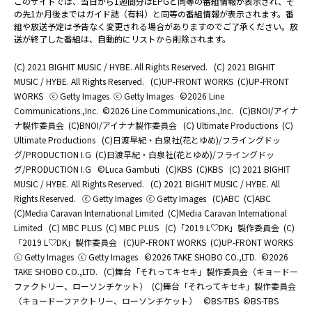
このサイトでは、当日から1週間分はEPGと同等の番組情報が表示され、そ
の先1か月後まではガイド誌（有料）と同等の番組情報が表示されます。番
組や放送予定は予告なく変更される場合がありますのでご了承ください。放
送が終了した番組は、自動的にリストから削除されます。
(C) 2021 BIGHIT MUSIC / HYBE. All Rights Reserved.
(C) 2021 BIGHIT
MUSIC / HYBE. All Rights Reserved.
(C)UP-FRONT WORKS
(C)UP-FRONT
WORKS
ⓒ Getty Images
ⓒ Getty Images
©2026 Line
Communications.,Inc.
©2026 Line Communications.,Inc.
(C)BNOI/アイナ
ナ製作委員会
(C)BNOI/アイナナ製作委員会
(C) Ultimate Productions
(C)
Ultimate Productions
(C)日渡早紀・白泉社(花とゆめ)/フライングドッ
グ/PRODUCTION I.G
(C)日渡早紀・白泉社(花とゆめ)/フライングドッ
グ/PRODUCTION I.G
©Luca Gambuti
(C)KBS
(C)KBS
(C) 2021 BIGHIT
MUSIC / HYBE. All Rights Reserved.
(C) 2021 BIGHIT MUSIC / HYBE. All
Rights Reserved.
ⓒ Getty Images
ⓒ Getty Images
(C)ABC
(C)ABC
(C)Media Caravan International Limited
(C)Media Caravan International
Limited
(C) MBC PLUS
(C) MBC PLUS
(C)「2019 L♡DK」製作委員会
(C)
「2019 L♡DK」製作委員会
(C)UP-FRONT WORKS
(C)UP-FRONT WORKS
ⓒ Getty Images
ⓒ Getty Images
©2026 TAKE SHOBO CO.,LTD.
©2026
TAKE SHOBO CO.,LTD.
(C)舞台「それってキセキ」製作委員会（キョードー
ファクトリー、ローソンチケット）
(C)舞台「それってキセキ」製作委員会
（キョードーファクトリー、ローソンチケット）
©BS-TBS
©BS-TBS