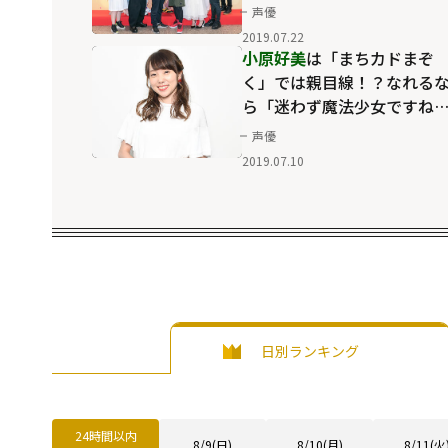
場面も
声優
2019.07.22
小原好美
は「まちカドまぞ
く」では親目線！？なれる
ら「迷わず魔法少女ですね
(笑)」
声優
2019.07.10
日別ランキング
24時間以内
8/9(日)
8/10(月)
8/11(火