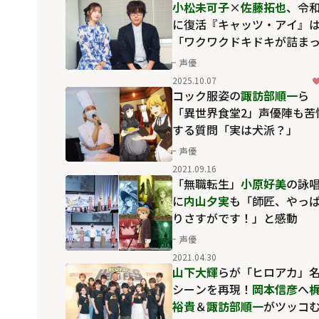
小松未可子
×
佐藤拓也
、令
に復活『キャッツ・アイ』
「ワクワクドキドキが詰ま
ている」
声優
2025.10.07
コック服姿の
諏訪部順一
ら
「異世界食堂2」声優陣も苦
する質問「実は犬派？」
声優
2021.09.16
「無職転生」
小原好美
の詠
に
内山夕実
も「師匠、やっ
りさすがです！」と感動
声優
2021.04.30
山下大輝
らが「ヒロアカ」
シーンを再現！
岡本信彦
へ
裕貴
＆
諏訪部順一
がツッコ