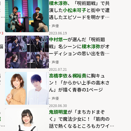
和
榎木淳弥
、「呪術廻戦」で共
は
演した
小松未可子
と街中で遭
っ
遇したエピソードを明かす
「(冗談で)ファンです！と声を
声優
かけたら...」
3
2023.06.19
中村悠一
が選んだ「呪術廻
悩
戦」名シーンに
榎木淳弥
がオ
ーディションの思い出を告
白！
声優
2021.07.21
唱
高橋李依
＆
梶裕貴
に胸キュ
ぱ
ン！「からかい上手の高木さ
ん」が描く青春の1ページ
声優
2020.06.30
名
鬼頭明里
が「まちカドまぞ
梶
く」で魔法少女に！「筋肉の
む
話で熱くなるところもカワイ