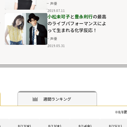
イ」
声優
2019.07.11
小松未可子
と
豊永利行
の最高
な
のライブパフォーマンスによ
って生まれる化学反応！
声優
2019.05.31
週間ランキング
※
8/8
更
)
8/12(水)
8/13(木)
8/14(金)
8/15(土)