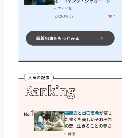
る！『ヤング・ジャガー：ジャ
ングル王への道』『ジャガーと
アイドル
ウミガメの物語：熱帯林の守護
2026.08.07
7
神』で見せるナレーションの妙
新着記事をもっとみる
人気の記事
Ranking
1
福原遥
と
出口夏希
が演じ
No.
た儚くも美しいそれぞれ
の恋...生きることの尊さを
教えてくれた映画「あの
俳優