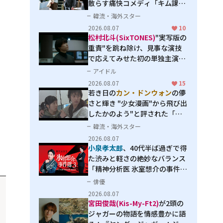
散らす痛快コメディ「キム課長
とソ理事～Bravo! Your Life
韓流・海外スター
～」
2026.08.07
10
松村北斗(SixTONES)
"実写版の
重責"を跳ね除け、見事な演技
で応えてみせた初の単独主演映
画「秒速5センチメートル」
アイドル
2026.08.07
15
若き日の
カン・ドンウォン
の儚
さと輝き "少女漫画"から飛び出
したかのよう"と評された「オ
オカミの誘惑」
韓流・海外スター
2026.08.07
小泉孝太郎
、40代半ば過ぎで得
た渋みと軽さの絶妙なバランス
「精神分析医 氷室想介の事件簿
３」で見せる進化
俳優
2026.08.07
宮田俊哉(Kis-My-Ft2)
が2頭の
ジャガーの物語を情感豊かに語