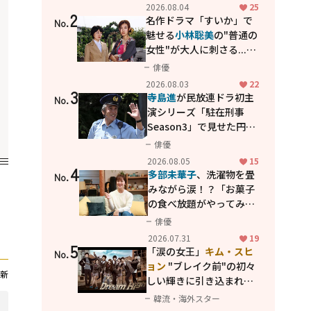
花が咲く丘で、君とまた出
2026.08.04
25
2
会えたら。」
名作ドラマ「すいか」で
No.
魅せる
小林聡美
の"普通の
女性"が大人に刺さる...映
画「かもめ食堂」にも通
俳優
じる静かな芝居
2026.08.03
22
3
寺島進
が民放連ドラ初主
No.
演シリーズ「駐在刑事
Season3」で見せた円熟
の演技
俳優
2026.08.05
15
4
多部未華子
、洗濯物を畳
No.
みながら涙！？「お菓子
の食べ放題がやってみた
い」ハンディファン4台の
俳優
暑さ対策も明かす
2026.07.31
19
5
「涙の女王」
キム・スヒ
No.
ョン
"ブレイク前"の初々
新
しい輝きに引き込まれ
る...
2PM テギョン
ら豪華
韓流・海外スター
共演の青春名作「ドリー